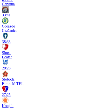
Čapljina
33:41
Goražde
Gračanica
38:33
Sloga
Leotar
28:28
Sloboda
Borac M:TEL
27:25
Konjuh