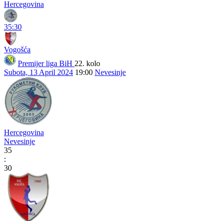
Hercegovina
35:30
Vogošća
Premijer liga BiH
22. kolo
Subota, 13 April 2024
19:00
Nevesinje
Hercegovina
Nevesinje
35
:
30