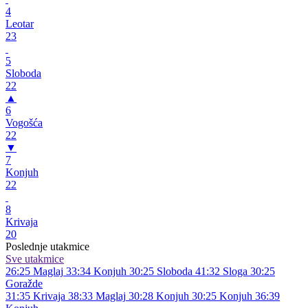
4
Leotar
23
5
Sloboda
22
▲
6
Vogošća
22
▼
7
Konjuh
22
8
Krivaja
20
Poslednje utakmice
Sve utakmice
26:25
Maglaj
33:34
Konjuh
30:25
Sloboda
41:32
Sloga
30:25
Goražde
31:35
Krivaja
38:33
Maglaj
30:28
Konjuh
30:25
Konjuh
36:39