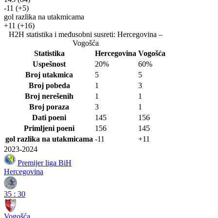
-11
(+5)
gol razlika na utakmicama
+11
(+16)
H2H statistika i međusobni susreti: Hercegovina –
Vogošća
Statistika
Hercegovina
Vogošća
Uspešnost
20%
60%
Broj utakmica
5
5
Broj pobeda
1
3
Broj nerešenih
1
1
Broj poraza
3
1
Dati poeni
145
156
Primljeni poeni
156
145
gol razlika na utakmicama
-11
+11
2023-2024
Premijer liga BiH
Hercegovina
35
:
30
Vogošća