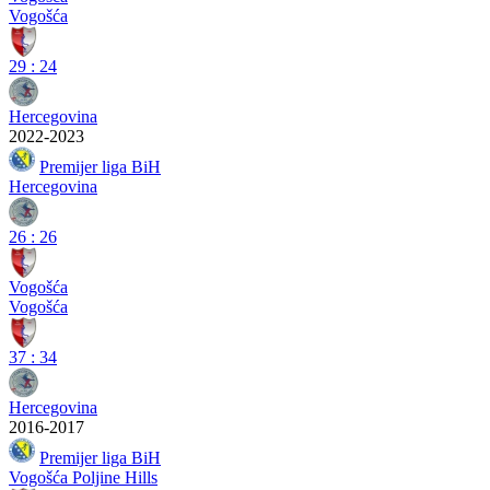
Vogošća
29
:
24
Hercegovina
2022-2023
Premijer liga BiH
Hercegovina
26
:
26
Vogošća
Vogošća
37
:
34
Hercegovina
2016-2017
Premijer liga BiH
Vogošća Poljine Hills