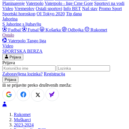
Planinarenje
Vaterpolo
Vaterpolo - lige Crne Gore
Sportovi na vodi
Video
Vremeplov
Ostali sportovi
Info BET
Naš stav
Promo Sport
Sportski horoskop
OI Tokyo 2020
Tip dana
Jahorina
S Jahorine s ljubavlju
Fudbal
Futsal
Košarka
Odbojka
Rukomet
Ostalo
Vaterpolo
Tango liga
Video
SPORTSKA BERZA
Prijava
Prijava
Zaboravljena lozinka?
Registracija
ili se prijavite preko društvenih mreža:
Rukomet
Muškarci
2023-2024