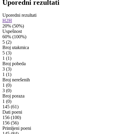
Uporedni rezultati
Uporedni rezultati
H2H
20%
(50%)
Uspešnost
60%
(100%)
5
(2)
Broj utakmica
5
(3)
1
(1)
Broj pobeda
3
(3)
1
(1)
Broj nerešenih
1
(0)
3
(0)
Broj poraza
1
(0)
145
(61)
Dati poeni
156
(100)
156
(56)
Primljeni poeni
145
(84)