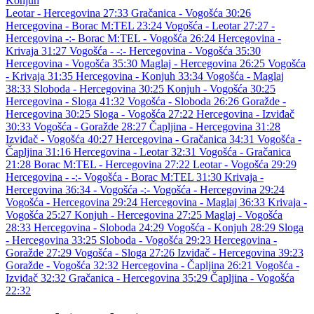
Konjuh
Leotar - Hercegovina 27:33
Gračanica - Vogošća 30:26
Hercegovina - Borac M:TEL 23:24
Vogošća - Leotar 27:27
-
Hercegovina -:-
Borac M:TEL - Vogošća 26:24
Hercegovina -
Krivaja 31:27
Vogošća - -:-
Hercegovina - Vogošća 35:30
Hercegovina - Vogošća 35:30
Maglaj - Hercegovina 26:25
Vogošća
- Krivaja 31:35
Hercegovina - Konjuh 33:34
Vogošća - Maglaj
38:33
Sloboda - Hercegovina 30:25
Konjuh - Vogošća 30:25
Hercegovina - Sloga 41:32
Vogošća - Sloboda 26:26
Goražde -
Hercegovina 30:25
Sloga - Vogošća 27:22
Hercegovina - Izviđač
30:33
Vogošća - Goražde 28:27
Čapljina - Hercegovina 31:28
Izviđač - Vogošća 40:27
Hercegovina - Gračanica 34:31
Vogošća -
Čapljina 31:16
Hercegovina - Leotar 32:31
Vogošća - Gračanica
21:28
Borac M:TEL - Hercegovina 27:22
Leotar - Vogošća 29:29
Hercegovina - -:-
Vogošća - Borac M:TEL 31:30
Krivaja -
Hercegovina 36:34
- Vogošća -:-
Vogošća - Hercegovina 29:24
Vogošća - Hercegovina 29:24
Hercegovina - Maglaj 36:33
Krivaja -
Vogošća 25:27
Konjuh - Hercegovina 27:25
Maglaj - Vogošća
28:33
Hercegovina - Sloboda 24:29
Vogošća - Konjuh 28:29
Sloga
- Hercegovina 33:25
Sloboda - Vogošća 29:23
Hercegovina -
Goražde 27:29
Vogošća - Sloga 27:26
Izviđač - Hercegovina 39:23
Goražde - Vogošća 32:32
Hercegovina - Čapljina 26:21
Vogošća -
Izviđač 32:32
Gračanica - Hercegovina 35:29
Čapljina - Vogošća
22:32