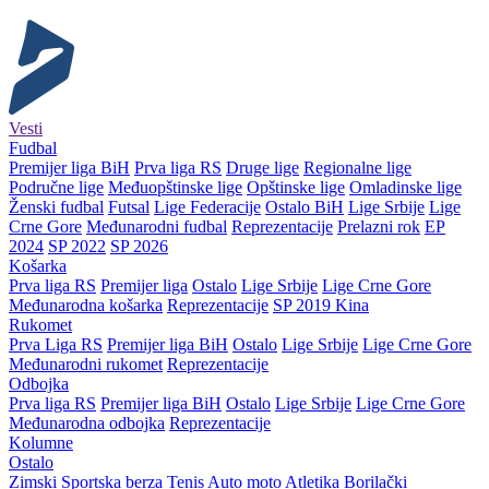
Vesti
Fudbal
Premijer liga BiH
Prva liga RS
Druge lige
Regionalne lige
Područne lige
Međuopštinske lige
Opštinske lige
Omladinske lige
Ženski fudbal
Futsal
Lige Federacije
Ostalo BiH
Lige Srbije
Lige
Crne Gore
Međunarodni fudbal
Reprezentacije
Prelazni rok
EP
2024
SP 2022
SP 2026
Košarka
Prva liga RS
Premijer liga
Ostalo
Lige Srbije
Lige Crne Gore
Međunarodna košarka
Reprezentacije
SP 2019 Kina
Rukomet
Prva Liga RS
Premijer liga BiH
Ostalo
Lige Srbije
Lige Crne Gore
Međunarodni rukomet
Reprezentacije
Odbojka
Prva liga RS
Premijer liga BiH
Ostalo
Lige Srbije
Lige Crne Gore
Međunarodna odbojka
Reprezentacije
Kolumne
Ostalo
Zimski
Sportska berza
Tenis
Auto moto
Atletika
Borilački