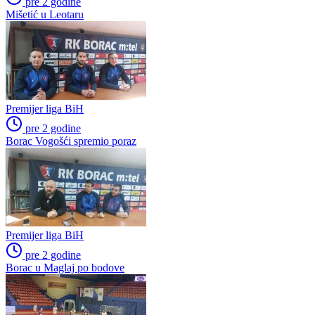
pre 2 godine
Mišetić u Leotaru
Premijer liga BiH
pre 2 godine
Borac Vogošći spremio poraz
Premijer liga BiH
pre 2 godine
Borac u Maglaj po bodove