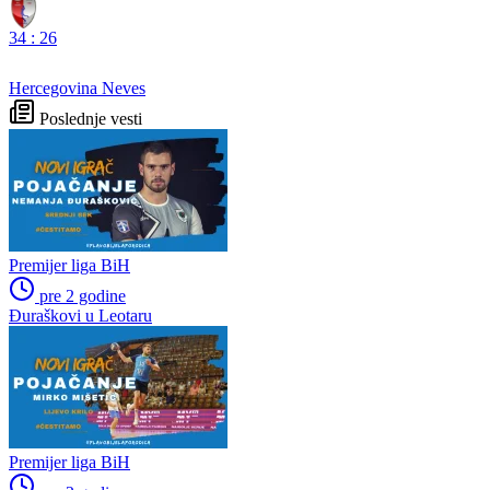
34
:
26
Hercegovina Neves
Poslednje vesti
Premijer liga BiH
pre 2 godine
Đuraškovi u Leotaru
Premijer liga BiH