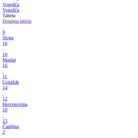
Vogošća
Vogošća
Tabela
Detaljna tabela
9
Sloga
16
10
Maglaj
16
11
Goražde
14
12
Hercegovina
10
13
Čapljina
2