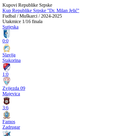
Kupovi Republike Srpske
Kup Republike Srpske ''Dr. Milan Jelić''
Fudbal / Muškarci / 2024-2025
Utakmice
1/16 finala
Sutjeska
0:0
Slavija
Stakorina
1:0
Zvijezda 09
Majevica
3:6
Famos
Zadrugar