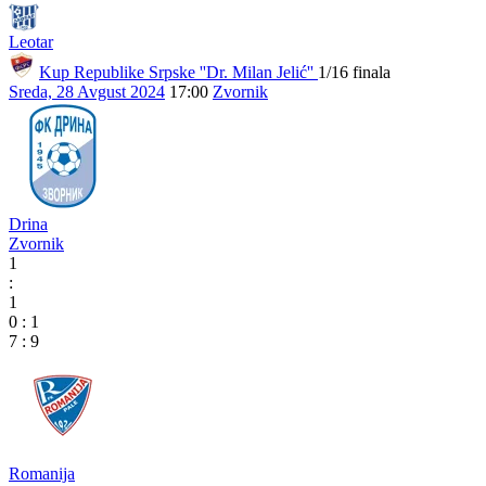
Leotar
Kup Republike Srpske ''Dr. Milan Jelić''
1/16 finala
Sreda, 28 Avgust 2024
17:00
Zvornik
Drina
Zvornik
1
:
1
0
:
1
7
:
9
Romanija