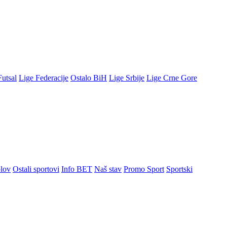
Futsal
Lige Federacije
Ostalo BiH
Lige Srbije
Lige Crne Gore
lov
Ostali sportovi
Info BET
Naš stav
Promo Sport
Sportski