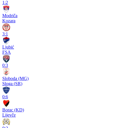
1:2
Modriča
Kozara
3:1
Ljubić
FSA
0:3
Sloboda (MG)
Sloga (SR)
0:6
Borac (KD)
Lijevče