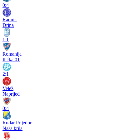
0:4
Radnik
Drina
1:1
Romanija
Ilićka 01
2:1
Velež
Naprijed
0:4
Rudar Prijedor
Naša krila