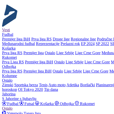
Vesti
Fudbal
Premijer liga BiH
Prva liga RS
Druge lige
Regionalne lige
Područne l
Međunarodni fudbal
Reprezentacije
Prelazni rok
EP 2024
SP 2022
S
Košarka
Prva liga RS
Premijer liga
Ostalo
Lige Srbije
Lige Crne Gore
Međuna
Rukomet
Prva Liga RS
Premijer liga BiH
Ostalo
Lige Srbije
Lige Crne Gore
M
Odbojka
Prva liga RS
Premijer liga BiH
Ostalo
Lige Srbije
Lige Crne Gore
Me
Kolumne
Ostalo
Zimski
Sportska berza
Tenis
Auto moto
Atletika
Borilački
Planinaren
horoskop
OI Tokyo 2020
Tip dana
Jahorina
S Jahorine s ljubavlju
Fudbal
Futsal
Košarka
Odbojka
Rukomet
Ostalo
Vaterpolo
Tango liga