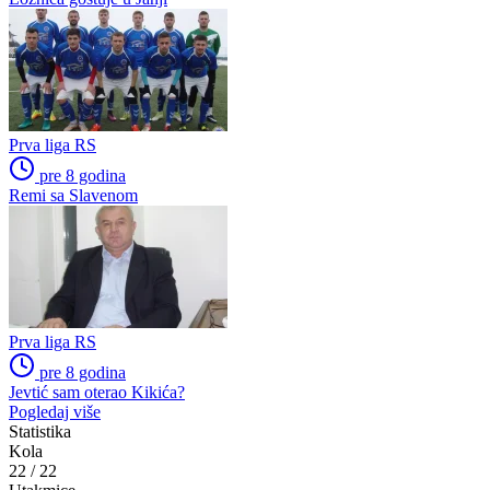
Prva liga RS
pre 8 godina
Remi sa Slavenom
Prva liga RS
pre 8 godina
Jevtić sam oterao Kikića?
Pogledaj više
Statistika
Kola
22
/
22