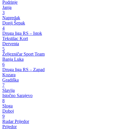
Podrinje
Janja
3
Napredak
Donji Šepak
4
Druga liga RS – Istok
Tekstilac Kort
Derventa
5
Željezničar Sport Team
Banja Luka
6
Druga liga RS – Zapad
Kozara
Gradiška
7
Slavija
Istočno Sarajevo
8
Sloga
Doboj
9
Rudar Prijedor
Prijedor