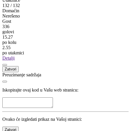
Utakmice
132
/
132
Domaćin
Nerešeno
Gost
336
golovi
15.27
po kolu
2.55
po utakmici
Detalji
Zatvori
Preuzimanje sadržaja
Iskopirajte ovaj kod u Vašu web stranicu:
Ovako će izgledati prikaz na Vašoj stranici:
Zatvori