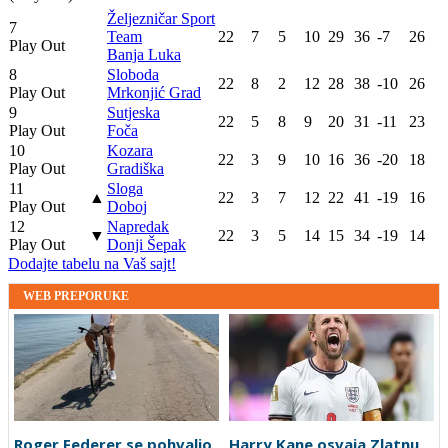
Željezničar Sport
7
Team
22
7
5
10
29
36
-7
26
Play Out
Banja Luka
8
Sloboda
22
8
2
12
28
38
-10
26
Play Out
Mrkonjić Grad
9
Sutjeska
22
5
8
9
20
31
-11
23
Play Out
Foča
10
Kozara
22
3
9
10
16
36
-20
18
Play Out
Gradiška
11
Sloga
▲
22
3
7
12
22
41
-19
16
Play Out
Doboj
12
Napredak
▼
22
3
5
14
15
34
-19
14
Play Out
Donji Šepak
Dodajte tabelu na Vaš sajt!
WEB PREPORUKE
Roger Federer se pohvalio
Harry Kane osvaja Zlatnu