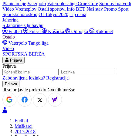
Planinarenje
Vaterpolo
Vaterpolo - lige Crne Gore
Sportovi na vodi
Video
Vremeplov
Ostali sportovi
Info BET
Naš stav
Promo Sport
Sportski horoskop
OI Tokyo 2020
Tip dana
Jahorina
S Jahorine s ljubavlju
Fudbal
Futsal
Košarka
Odbojka
Rukomet
Ostalo
Vaterpolo
Tango liga
Video
SPORTSKA BERZA
Prijava
Prijava
Zaboravljena lozinka?
Registracija
ili se prijavite preko društvenih mreža:
Fudbal
Muškarci
2017-2018