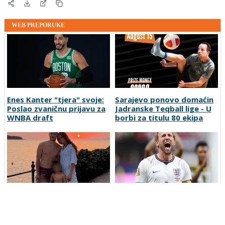
WEB PREPORUKE
Enes Kanter "tjera" svoje:
Sarajevo ponovo domaćin
Poslao zvaničnu prijavu za
Jadranske Teqball lige - U
WNBA draft
borbi za titulu 80 ekipa
Andrej Kramarić pokazao
Harry Kane osvaja Zlatnu
kako uživa na odmoru sa
kopačku nakon
suprugom i djecom
nevjerojatne sezone