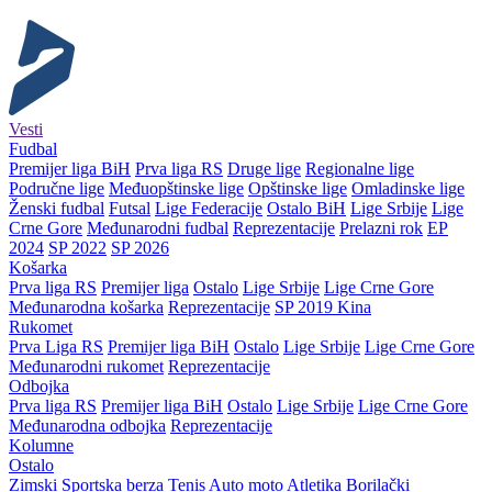
Vesti
Fudbal
Premijer liga BiH
Prva liga RS
Druge lige
Regionalne lige
Područne lige
Međuopštinske lige
Opštinske lige
Omladinske lige
Ženski fudbal
Futsal
Lige Federacije
Ostalo BiH
Lige Srbije
Lige
Crne Gore
Međunarodni fudbal
Reprezentacije
Prelazni rok
EP
2024
SP 2022
SP 2026
Košarka
Prva liga RS
Premijer liga
Ostalo
Lige Srbije
Lige Crne Gore
Međunarodna košarka
Reprezentacije
SP 2019 Kina
Rukomet
Prva Liga RS
Premijer liga BiH
Ostalo
Lige Srbije
Lige Crne Gore
Međunarodni rukomet
Reprezentacije
Odbojka
Prva liga RS
Premijer liga BiH
Ostalo
Lige Srbije
Lige Crne Gore
Međunarodna odbojka
Reprezentacije
Kolumne
Ostalo
Zimski
Sportska berza
Tenis
Auto moto
Atletika
Borilački