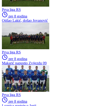
Prva liga RS
pre 8 godina
Otišao Lakić, došao Jovanović
Prva liga RS
pre 8 godina
Makarić napustio Zvijezdu 09
Prva liga RS
pre 8 godina
Loznica gostuje u Janji