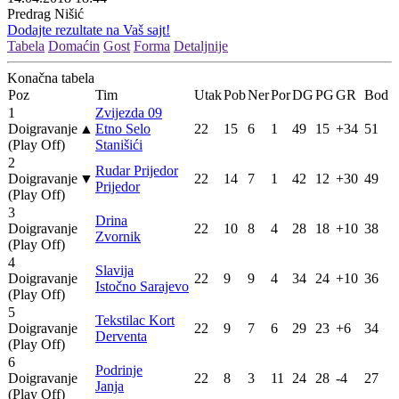
Predrag Nišić
Dodajte rezultate na Vaš sajt!
Tabela
Domaćin
Gost
Forma
Detaljnije
Konačna tabela
Poz
Tim
Utak
Pob
Ner
Por
DG
PG
GR
Bod
1
Zvijezda 09
Doigravanje
▲
Etno Selo
22
15
6
1
49
15
+34
51
(Play Off)
Stanišići
2
Rudar Prijedor
Doigravanje
▼
22
14
7
1
42
12
+30
49
Prijedor
(Play Off)
3
Drina
Doigravanje
22
10
8
4
28
18
+10
38
Zvornik
(Play Off)
4
Slavija
Doigravanje
22
9
9
4
34
24
+10
36
Istočno Sarajevo
(Play Off)
5
Tekstilac Kort
Doigravanje
22
9
7
6
29
23
+6
34
Derventa
(Play Off)
6
Podrinje
Doigravanje
22
8
3
11
24
28
-4
27
Janja
(Play Off)