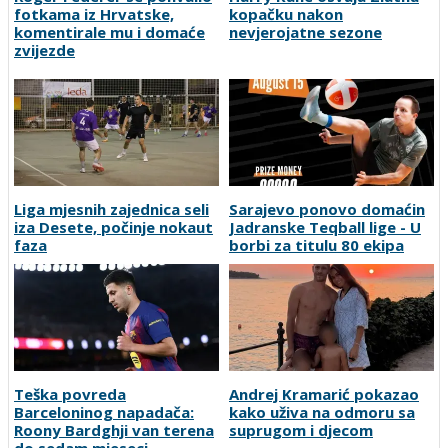
fotkama iz Hrvatske,
kopačku nakon
komentirale mu i domaće
nevjerojatne sezone
zvijezde
Liga mjesnih zajednica seli
Sarajevo ponovo domaćin
iza Desete, počinje nokaut
Jadranske Teqball lige - U
faza
borbi za titulu 80 ekipa
Teška povreda
Andrej Kramarić pokazao
Barceloninog napadača:
kako uživa na odmoru sa
Roony Bardghji van terena
suprugom i djecom
do sedam mjeseci