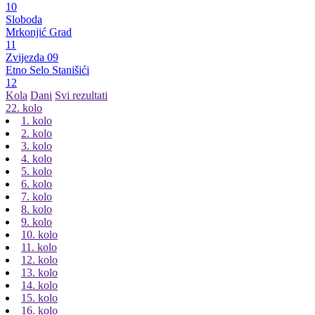
10
Sloboda
Mrkonjić Grad
11
Zvijezda 09
Etno Selo Stanišići
12
Kola
Dani
Svi rezultati
22. kolo
1. kolo
2. kolo
3. kolo
4. kolo
5. kolo
6. kolo
7. kolo
8. kolo
9. kolo
10. kolo
11. kolo
12. kolo
13. kolo
14. kolo
15. kolo
16. kolo