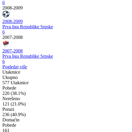
6
2008-2009
2008-2009
Prva liga Republike Srpske
6
2007-2008
2007-2008
Prva liga Republike Srpske
6
Pogledaj više
Utakmice
Ukupno
577 Utakmice
Pobede
220
(38.1%)
Nerešeno
121
(21.0%)
Porazi
236
(40.9%)
Domaćin
Pobede
161