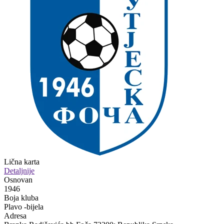
Lična karta
Detaljnije
Osnovan
1946
Boja kluba
Plavo -bijela
Adresa