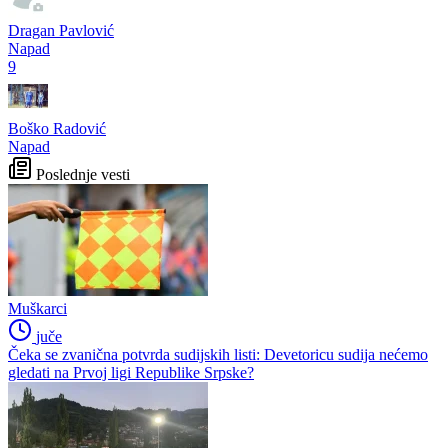
Dragan Pavlović
Napad
9
Boško Radović
Napad
Poslednje vesti
Muškarci
juče
Čeka se zvanična potvrda sudijskih listi: Devetoricu sudija nećemo
gledati na Prvoj ligi Republike Srpske?