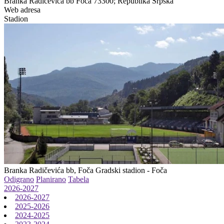
Branka Radičevića bb Foča 73300; Republika Srpska
Web adresa
Stadion
Branka Radičevića bb, Foča
Gradski stadion - Foča
Odigrano
Planirano
Tabela
2026-2027
2026-2027
2025-2026
2024-2025