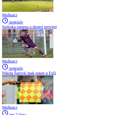
Muškarci
prekjuče
Sutjeska sigurna u drugoj provjeri
Muškarci
prekjuče
Nikola Šarović ipak ostaje u Foči
Muškarci
pre 7 dana