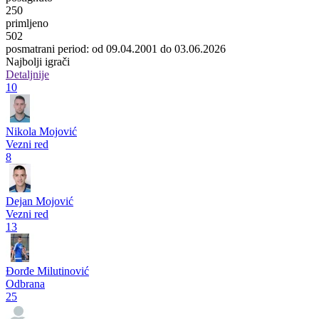
250
primljeno
502
posmatrani period: od 09.04.2001 do 03.06.2026
Najbolji igrači
Detaljnije
10
Nikola Mojović
Vezni red
8
Dejan Mojović
Vezni red
13
Đorđe Milutinović
Odbrana
25