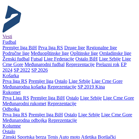
Vesti
Fudbal
Premijer liga BiH
Prva liga RS
Druge lige
Regionalne lige
Područne lige
Međuopštinske lige
Opštinske lige
Omladinske lige
Ženski fudbal
Futsal
Lige Federacije
Ostalo BiH
Lige Srbije
Lige
Crne Gore
Međunarodni fudbal
Reprezentacije
Prelazni rok
EP
2024
SP 2022
SP 2026
Košarka
Prva liga RS
Premijer liga
Ostalo
Lige Srbije
Lige Crne Gore
Međunarodna košarka
Reprezentacije
SP 2019 Kina
Rukomet
Prva Liga RS
Premijer liga BiH
Ostalo
Lige Srbije
Lige Crne Gore
Međunarodni rukomet
Reprezentacije
Odbojka
Prva liga RS
Premijer liga BiH
Ostalo
Lige Srbije
Lige Crne Gore
Međunarodna odbojka
Reprezentacije
Kolumne
Ostalo
Zimski
Sportska berza
Tenis
Auto moto
Atletika
Borilački