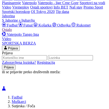
Planinarenje
Vaterpolo
Vaterpolo - lige Crne Gore
Sportovi na vodi
Video
Vremeplov
Ostali sportovi
Info BET
Naš stav
Promo Sport
Sportski horoskop
OI Tokyo 2020
Tip dana
Jahorina
S Jahorine s ljubavlju
Fudbal
Futsal
Košarka
Odbojka
Rukomet
Ostalo
Vaterpolo
Tango liga
Video
SPORTSKA BERZA
Prijava
Prijava
Zaboravljena lozinka?
Registracija
ili se prijavite preko društvenih mreža:
Fudbal
Muškarci
Sutjeska / Foča