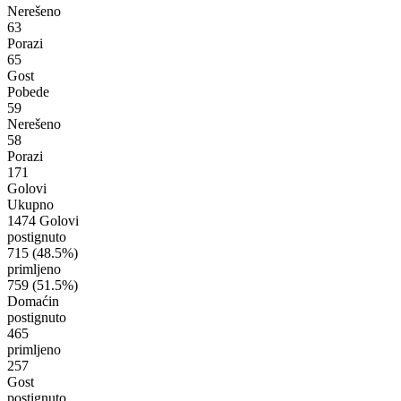
Nerešeno
63
Porazi
65
Gost
Pobede
59
Nerešeno
58
Porazi
171
Golovi
Ukupno
1474 Golovi
postignuto
715
(48.5%)
primljeno
759
(51.5%)
Domaćin
postignuto
465
primljeno
257
Gost
postignuto