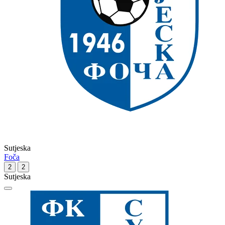
Sutjeska
Foča
2
2
Sutjeska