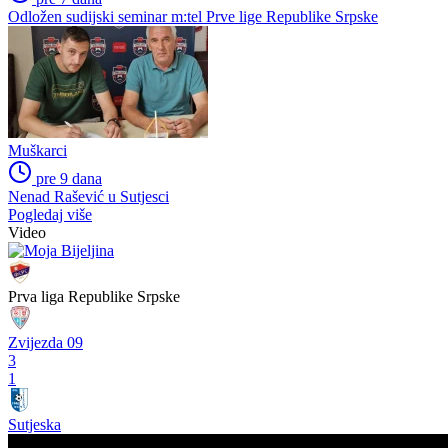
Odložen sudijski seminar m:tel Prve lige Republike Srpske
Muškarci
pre 9 dana
Nenad Rašević u Sutjesci
Pogledaj više
Video
Prva liga Republike Srpske
Zvijezda 09
3
1
Sutjeska