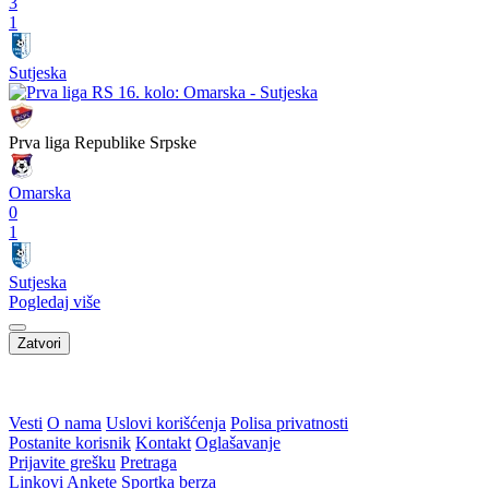
3
1
Sutjeska
Prva liga Republike Srpske
Omarska
0
1
Sutjeska
Pogledaj više
Zatvori
WEB PREPORUKE
Sada i zvanično: Mohamed
Ćurdo se vratio među
Salah predstavljen u novom
Plemiće
klubu, kompletirana je