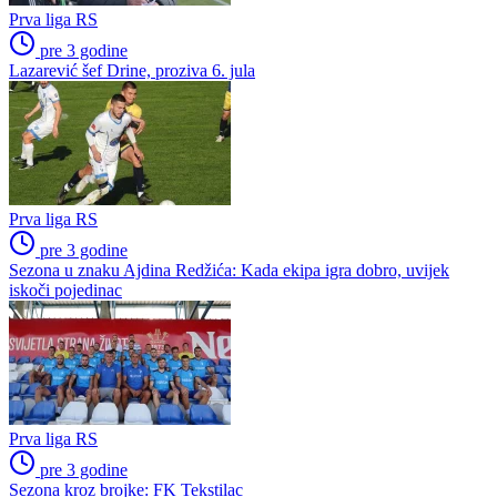
Druga liga RS – Istok
Poslednje vesti
Prva liga RS
pre 3 godine
Branislav Ružić može da bira
Prva liga RS
pre 3 godine
Lazarević šef Drine, proziva 6. jula