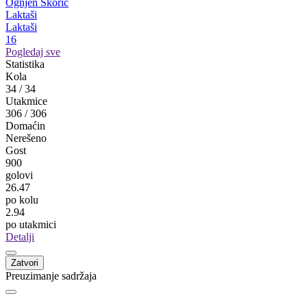
Miloš Perović
Krupa
Krupa na Vrbasu
17
Nemanja Kojić
Modriča
Modriča
17
Abid Mujagić
Zvijezda 09
Etno Selo Stanišići
17
Ognjen Škorić
Laktaši
Laktaši
16
Pogledaj sve