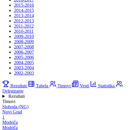
2015-2016
2014-2015
2013-2014
2012-2013
2011-2012
2010-2011
2009-2010
2008-2009
2007-2008
2006-2007
2005-2006
2004-2005
2003-2004
2002-2003
Rezultati
Tabela
Timovi
Vesti
Statistika
Delegiranje
Rezultati
Timovi
Sloboda (NG)
Novi Grad
1
Modriča
Modriča