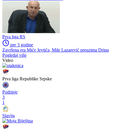
Prva liga RS
pre 3 godine
Sezona u znaku Ajdina Redžića: Kada ekipa igra dobro, uvijek
iskoči pojedinac
Prva liga RS
pre 3 godine
Sezona kroz brojke: FK Tekstilac