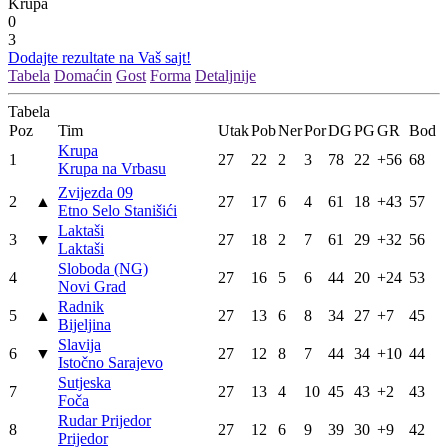
Krupa
0
3
Dodajte rezultate na Vaš sajt!
Tabela
Domaćin
Gost
Forma
Detaljnije
Tabela
Poz
Tim
Utak
Pob
Ner
Por
DG
PG
GR
Bod
Krupa
1
27
22
2
3
78
22
+56
68
Krupa na Vrbasu
Zvijezda 09
2
▲
27
17
6
4
61
18
+43
57
Etno Selo Stanišići
Laktaši
3
▼
27
18
2
7
61
29
+32
56
Laktaši
Sloboda (NG)
4
27
16
5
6
44
20
+24
53
Novi Grad
Radnik
5
▲
27
13
6
8
34
27
+7
45
Bijeljina
Slavija
6
▼
27
12
8
7
44
34
+10
44
Istočno Sarajevo
Sutjeska
7
27
13
4
10
45
43
+2
43
Foča
Rudar Prijedor
8
27
12
6
9
39
30
+9
42
Prijedor