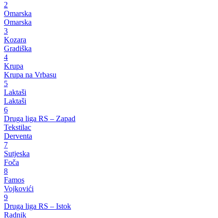
2
Omarska
Omarska
3
Kozara
Gradiška
4
Krupa
Krupa na Vrbasu
5
Laktaši
Laktaši
6
Druga liga RS – Zapad
Tekstilac
Derventa
7
Sutjeska
Foča
8
Famos
Vojkovići
9
Druga liga RS – Istok
Radnik