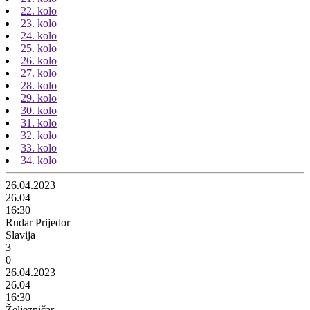
22. kolo
23. kolo
24. kolo
25. kolo
26. kolo
27. kolo
28. kolo
29. kolo
30. kolo
31. kolo
32. kolo
33. kolo
34. kolo
26.04.2023
26.04
16:30
Rudar Prijedor
Slavija
3
0
26.04.2023
26.04
16:30
Željezničar