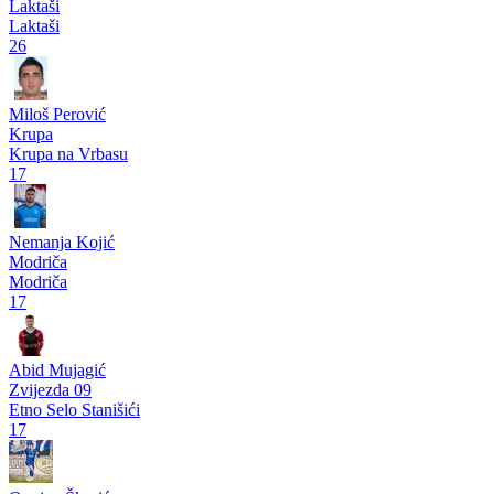
0
Sloboda (NG)
Prva liga Republike Srpske
Podrinje
3
1
Slavija
Pogledaj više
Strelci
Bojan Marković
Laktaši
Laktaši
26