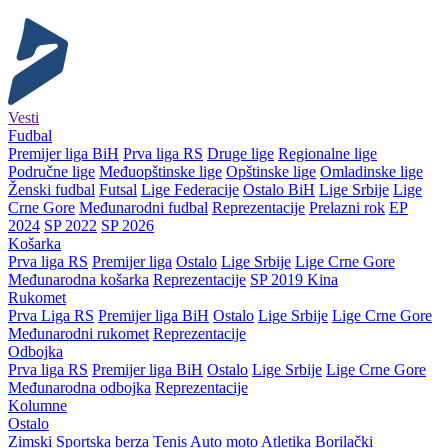
Vesti
Fudbal
Premijer liga BiH
Prva liga RS
Druge lige
Regionalne lige
Područne lige
Međuopštinske lige
Opštinske lige
Omladinske lige
Ženski fudbal
Futsal
Lige Federacije
Ostalo BiH
Lige Srbije
Lige
Crne Gore
Međunarodni fudbal
Reprezentacije
Prelazni rok
EP
2024
SP 2022
SP 2026
Košarka
Prva liga RS
Premijer liga
Ostalo
Lige Srbije
Lige Crne Gore
Međunarodna košarka
Reprezentacije
SP 2019 Kina
Rukomet
Prva Liga RS
Premijer liga BiH
Ostalo
Lige Srbije
Lige Crne Gore
Međunarodni rukomet
Reprezentacije
Odbojka
Prva liga RS
Premijer liga BiH
Ostalo
Lige Srbije
Lige Crne Gore
Međunarodna odbojka
Reprezentacije
Kolumne
Ostalo
Zimski
Sportska berza
Tenis
Auto moto
Atletika
Borilački