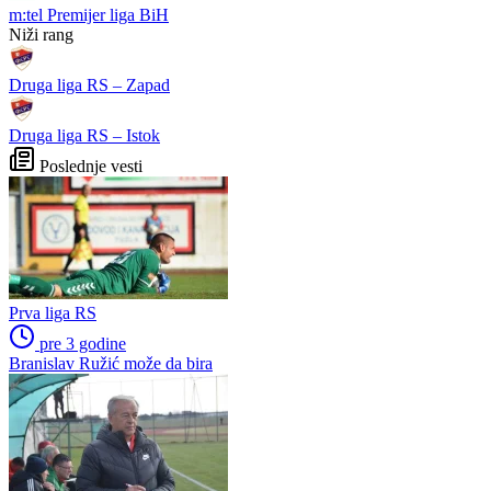
Allah, Allah, Allah, Allah…
Kontinuitet na ispitu: Nova
Mohamed Salah! (VIDEO)
sezona donosi izazove za
članove stalne četvorke
Sjajni Hajduk peticom u
Louis van Gaal pobijedio rak
Vilniusu na korak do play-
i poručio: Ako vam treba
offa
selektor, pozovite mene!
Petar Sučić postao otac
Tok meča | Borac 1-0
Vitebsk: Borac dominirao, ali
nije ni imao sreće
Preporučuje ContentExchange
Liga višeg ranga
m:tel Premijer liga BiH
Niži rang
Druga liga RS – Zapad