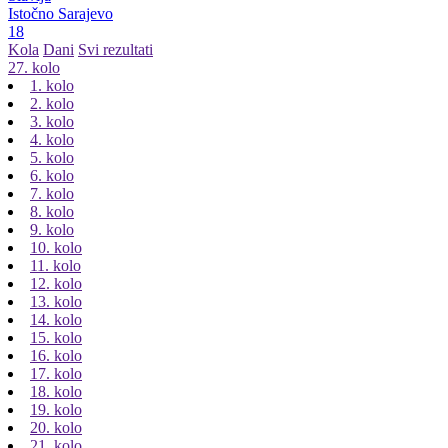
Istočno Sarajevo
18
Kola
Dani
Svi rezultati
27. kolo
1. kolo
2. kolo
3. kolo
4. kolo
5. kolo
6. kolo
7. kolo
8. kolo
9. kolo
10. kolo
11. kolo
12. kolo
13. kolo
14. kolo
15. kolo
16. kolo
17. kolo
18. kolo
19. kolo
20. kolo
21. kolo