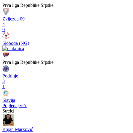
Prva liga RS
pre 3 godine
Završena era Miće Jevtića, Mile Lazarević preuzima Drinu
Pogledaj više
Video
Prva liga Republike Srpske
Podrinje
3
1
Slavija
Prva liga Republike Srpske
Zvijezda 09
4