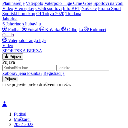
Planinarenje
Vaterpolo
Vaterpolo - lige Crne Gore
Sportovi na vodi
Video
Vremeplov
Ostali sportovi
Info BET
Naš stav
Promo Sport
Sportski horoskop
OI Tokyo 2020
Tip dana
Jahorina
S Jahorine s ljubavlju
Fudbal
Futsal
Košarka
Odbojka
Rukomet
Ostalo
Vaterpolo
Tango liga
Video
SPORTSKA BERZA
Prijava
Prijava
Zaboravljena lozinka?
Registracija
ili se prijavite preko društvenih mreža:
Fudbal
Muškarci
2022-2023