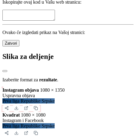
Statistika
Kola
34
/
34
Utakmice
306
/
306
Domaćin
Nerešeno
Gost
900
golovi
26.47
po kolu
2.94
po utakmici
Detalji
Zatvori
Preuzimanje sadržaja
Iskopirajte ovaj kod u Vašu web stranicu: