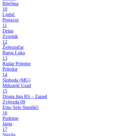
Bijeljina
10
Ljubić
Prnjavor
11
Drina
Zvornik
12
Željezničar
Banja Luka
13
Rudar Prijedor
Prijedor
14
Sloboda (MG)
Mrkonjić Grad
15
Druga liga RS – Zapad
Zvijezda 09
Etno Selo Stanišići
16
Podrinje
Janja
17
Slavija