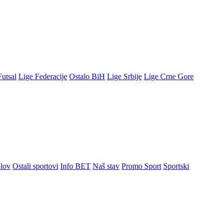
Futsal
Lige Federacije
Ostalo BiH
Lige Srbije
Lige Crne Gore
lov
Ostali sportovi
Info BET
Naš stav
Promo Sport
Sportski