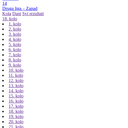
14
Druga liga – Zapad
Kola
Dani
Svi rezultati
18. kolo
1. kolo
2. kolo
3. kolo
4. kolo
5. kolo
6. kolo
7. kolo
8. kolo
9. kolo
10. kolo
11. kolo
12. kolo
13. kolo
14. kolo
15. kolo
16. kolo
17. kolo
18. kolo
19. kolo
20. kolo
21. kolo