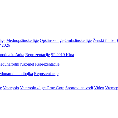
ige
Međuopštinske lige
Opštinske lige
Omladinske lige
Ženski fudbal
P 2026
rodna košarka
Reprezentacije
SP 2019 Kina
eđunarodni rukomet
Reprezentacije
đunarodna odbojka
Reprezentacije
je
Vaterpolo
Vaterpolo - lige Crne Gore
Sportovi na vodi
Video
Vremep