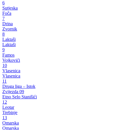
6
Sutjeska
Foča
7
Drina
Zvornik
8
Laktaši
Laktaši
9
Famos
Vojkovići
10
Vlasenica
Vlasenica
11
Druga liga – Istok
Zvijezda 09
Etno Selo Stanišići
12
Leotar
Trebinje
13
Omarska
Omarska