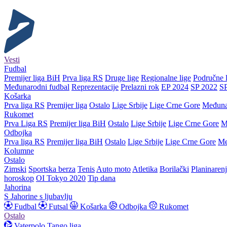
Vesti
Fudbal
Premijer liga BiH
Prva liga RS
Druge lige
Regionalne lige
Područne l
Međunarodni fudbal
Reprezentacije
Prelazni rok
EP 2024
SP 2022
S
Košarka
Prva liga RS
Premijer liga
Ostalo
Lige Srbije
Lige Crne Gore
Međuna
Rukomet
Prva Liga RS
Premijer liga BiH
Ostalo
Lige Srbije
Lige Crne Gore
M
Odbojka
Prva liga RS
Premijer liga BiH
Ostalo
Lige Srbije
Lige Crne Gore
Me
Kolumne
Ostalo
Zimski
Sportska berza
Tenis
Auto moto
Atletika
Borilački
Planinaren
horoskop
OI Tokyo 2020
Tip dana
Jahorina
S Jahorine s ljubavlju
Fudbal
Futsal
Košarka
Odbojka
Rukomet
Ostalo
Vaterpolo
Tango liga