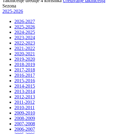
Takmičenje uređuje
4
korisnika
Uređivanje takmičenja
Sezona
2025-2026
2026-2027
2025-2026
2024-2025
2023-2024
2022-2023
2021-2022
2020-2021
2019-2020
2018-2019
2017-2018
2016-2017
2015-2016
2014-2015
2013-2014
2012-2013
2011-2012
2010-2011
2009-2010
2008-2009
2007-2008
2006-2007