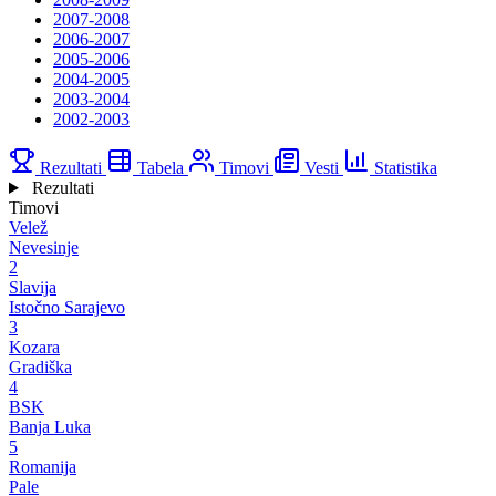
2007-2008
2006-2007
2005-2006
2004-2005
2003-2004
2002-2003
Rezultati
Tabela
Timovi
Vesti
Statistika
Rezultati
Timovi
Velež
Nevesinje
2
Slavija
Istočno Sarajevo
3
Kozara
Gradiška
4
BSK
Banja Luka
5
Romanija
Pale