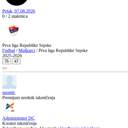
Petak, 07.08.2026
0 / 2
utakmica
Prva liga Republike Srpske
Fudbal
/
Muškarci
/ Prva liga Republike Srpske
2025-2026
75
47
sportdc
Premijum urednik takmičenja
Administrator DC
Kreator takmičenja