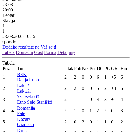
23.08
20:00
Leotar
Slavija
1
1
23.08.2025 19:15
sportdc
Dodajte rezultate na Vaš sajt!
Tabela
Domaćin
Gost
Forma
Detaljnije
Tabela
Poz
Tim
Utak
Pob
Ner
Por
DG
PG
GR
Bod
BSK
1
2
2
0
0
6
1
+5
6
Banja Luka
Laktaši
2
2
2
0
0
5
2
+3
6
Laktaši
Zvijezda 09
3
2
1
1
0
4
3
+1
4
Etno Selo Stanišići
Romanija
4
▲
2
1
0
1
2
2
0
3
Pale
Kozara
5
2
0
2
0
1
1
0
2
Gradiška
Drina