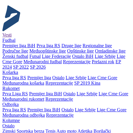
Vesti
Fudbal
Premijer liga BiH
Prva liga RS
Druge lige
Regionalne lige
Područne lige
Međuopštinske lige
Opštinske lige
Omladinske lige
Ženski fudbal
Futsal
Lige Federacije
Ostalo BiH
Lige Srbije
Lige
Crne Gore
Međunarodni fudbal
Reprezentacije
Prelazni rok
EP
2024
SP 2022
SP 2026
Košarka
Prva liga RS
Premijer liga
Ostalo
Lige Srbije
Lige Crne Gore
Međunarodna košarka
Reprezentacije
SP 2019 Kina
Rukomet
Prva Liga RS
Premijer liga BiH
Ostalo
Lige Srbije
Lige Crne Gore
Međunarodni rukomet
Reprezentacije
Odbojka
Prva liga RS
Premijer liga BiH
Ostalo
Lige Srbije
Lige Crne Gore
Međunarodna odbojka
Reprezentacije
Kolumne
Ostalo
Zimski
Sportska berza
Tenis
Auto moto
Atletika
Borilački