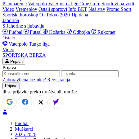
Planinarenje
Vaterpolo
Vaterpolo - lige Crne Gore
Sportovi na vodi
Video
Vremeplov
Ostali sportovi
Info BET
Naš stav
Promo Sport
Sportski horoskop
OI Tokyo 2020
Tip dana
Jahorina
S Jahorine s ljubavlju
Fudbal
Futsal
Košarka
Odbojka
Rukomet
Ostalo
Vaterpolo
Tango liga
Video
SPORTSKA BERZA
Prijava
Prijava
Zaboravljena lozinka?
Registracija
ili se prijavite preko društvenih mreža:
Fudbal
Muškarci
2025-2026