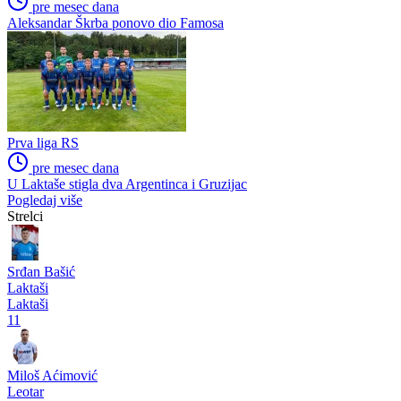
Omarska krenula sa pojačanjima, Guzina i Blagojević prve novajlije
Premijer liga BiH
pre mesec dana
BSK pred vratima Premijer lige, Puzigaća i Ljubojević najavili
velike promjene
Ostalo BiH
pre mesec dana
Aleksandar Škrba ponovo dio Famosa