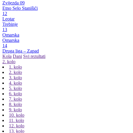
Zvijezda 09
Etno Selo Stanišići
12
Leotar
Trebinje
13
Omarska
Omarska
14
Druga liga – Zapad
Kola
Dani
Svi rezultati
2. kolo
1. kolo
2. kolo
3. kolo
4. kolo
5. kolo
6. kolo
7. kolo
8. kolo
9. kolo
10. kolo
11. kolo
12. kolo
13. kolo