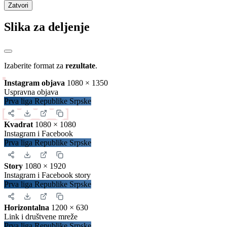
374
golovi
14.38
po kolu
2.4
po utakmici
Detalji
Zatvori
Preuzimanje sadržaja
Iskopirajte ovaj kod u Vašu web stranicu:
Ovako će izgledati prikaz na Vašoj stranici:
Zatvori
Slika za deljenje