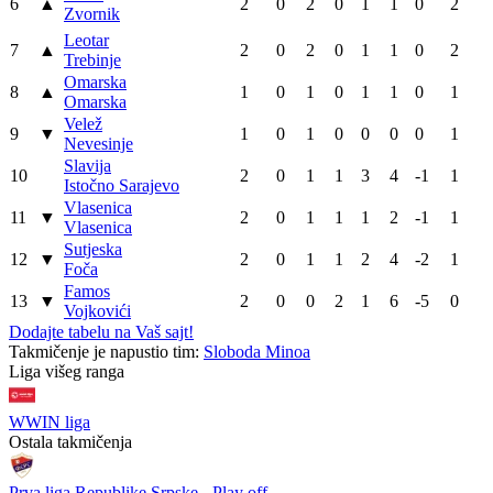
6
▲
2
0
2
0
1
1
0
2
Zvornik
Leotar
7
▲
2
0
2
0
1
1
0
2
Trebinje
Omarska
8
▲
1
0
1
0
1
1
0
1
Omarska
Velež
9
▼
1
0
1
0
0
0
0
1
Nevesinje
Slavija
10
2
0
1
1
3
4
-1
1
Istočno Sarajevo
Vlasenica
11
▼
2
0
1
1
1
2
-1
1
Vlasenica
Sutjeska
12
▼
2
0
1
1
2
4
-2
1
Foča
Famos
13
▼
2
0
0
2
1
6
-5
0
Vojkovići
Dodajte tabelu na Vaš sajt!
Takmičenje je napustio tim:
Sloboda Minoa
WEB PREPORUKE
Željezničar i BSK Banja Luka
Francuzi ne podržavaju
od 20.00 časova otvaraju
Infantina, ali ga nisu pozvali
šampionat
na ostavku