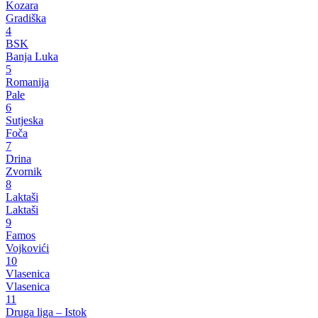
Kozara
Gradiška
4
BSK
Banja Luka
5
Romanija
Pale
6
Sutjeska
Foča
7
Drina
Zvornik
8
Laktaši
Laktaši
9
Famos
Vojkovići
10
Vlasenica
Vlasenica
11
Druga liga – Istok