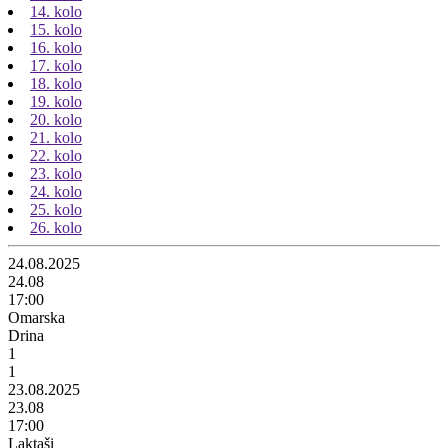
14. kolo
15. kolo
16. kolo
17. kolo
18. kolo
19. kolo
20. kolo
21. kolo
22. kolo
23. kolo
24. kolo
25. kolo
26. kolo
24.08.2025
24.08
17:00
Omarska
Drina
1
1
23.08.2025
23.08
17:00
Laktaši