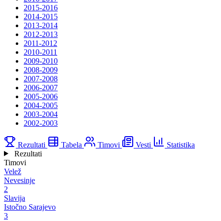
2015-2016
2014-2015
2013-2014
2012-2013
2011-2012
2010-2011
2009-2010
2008-2009
2007-2008
2006-2007
2005-2006
2004-2005
2003-2004
2002-2003
Rezultati
Tabela
Timovi
Vesti
Statistika
Rezultati
Timovi
Velež
Nevesinje
2
Slavija
Istočno Sarajevo
3