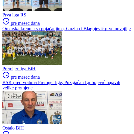
Druga liga Republike Srpske - Zapad
Druga liga Republike Srpske - Istok
Poslednje vesti
Prva liga RS
pre 27 dana
Pavle Lazić se rastao sa Vlasenicom
Prva liga RS
pre mesec dana