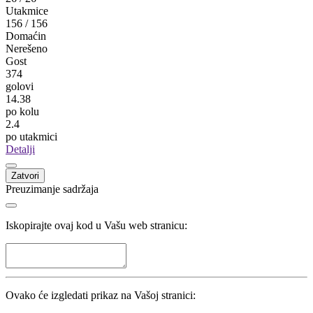
Laktaši
Laktaši
10
Branko Rosić
Omarska
Omarska
9
Miloš Perović
Laktaši
Laktaši
8
Pogledaj sve
Statistika
Kola
26
/
26
Utakmice
156
/
156
Domaćin
Nerešeno
Gost