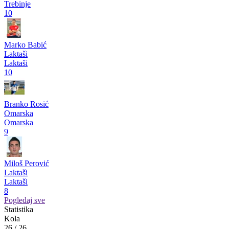
Prva liga RS
pre mesec dana
U Laktaše stigla dva Argentinca i Gruzijac
Pogledaj više
Strelci
Srđan Bašić
Laktaši
Laktaši
11
Miloš Aćimović
Leotar
Trebinje
10
Marko Babić