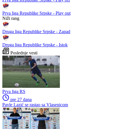
Salah nije promijenio samo
Novi kaos u američkom
klub, nego i budućnost
sportu: NBA košarkaš želi
jednog grada
igrati za žensku NBA ligu
Čelik podržao Nacionalni
Drama na Grbavici:
stadion, ali pod jednim
Željezničar golom u završnici
važnim uvjetom
srušio BSK
Preporučuje ContentExchange
Liga višeg ranga
WWIN liga
Ostala takmičenja
Prva liga Republike Srpske - Play off
Prva liga Republike Srpske - Play out
Niži rang