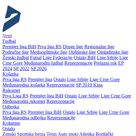
Vesti
Fudbal
Premijer liga BiH
Prva liga RS
Druge lige
Regionalne lige
Područne lige
Međuopštinske lige
Opštinske lige
Omladinske lige
Ženski fudbal
Futsal
Lige Federacije
Ostalo BiH
Lige Srbije
Lige
Crne Gore
Međunarodni fudbal
Reprezentacije
Prelazni rok
EP
2024
SP 2022
SP 2026
Košarka
Prva liga RS
Premijer liga
Ostalo
Lige Srbije
Lige Crne Gore
Međunarodna košarka
Reprezentacije
SP 2019 Kina
Rukomet
Prva Liga RS
Premijer liga BiH
Ostalo
Lige Srbije
Lige Crne Gore
Međunarodni rukomet
Reprezentacije
Odbojka
Prva liga RS
Premijer liga BiH
Ostalo
Lige Srbije
Lige Crne Gore
Međunarodna odbojka
Reprezentacije
Kolumne
Ostalo
Zimski
Sportska berza
Tenis
Auto moto
Atletika
Borilački