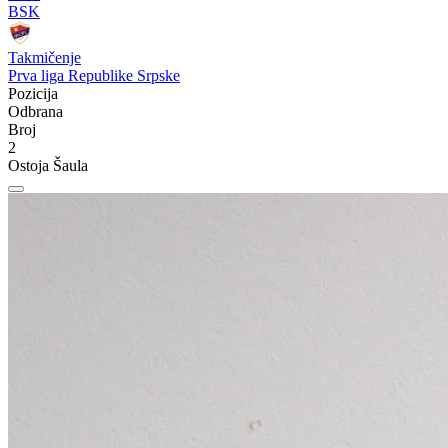
BSK
Takmičenje
Prva liga Republike Srpske
Pozicija
Odbrana
Broj
2
Ostoja Šaula