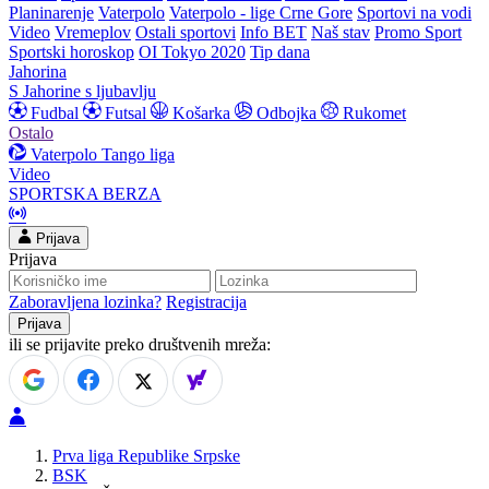
Planinarenje
Vaterpolo
Vaterpolo - lige Crne Gore
Sportovi na vodi
Video
Vremeplov
Ostali sportovi
Info BET
Naš stav
Promo Sport
Sportski horoskop
OI Tokyo 2020
Tip dana
Jahorina
S Jahorine s ljubavlju
Fudbal
Futsal
Košarka
Odbojka
Rukomet
Ostalo
Vaterpolo
Tango liga
Video
SPORTSKA BERZA
Prijava
Prijava
Zaboravljena lozinka?
Registracija
ili se prijavite preko društvenih mreža:
Prva liga Republike Srpske
BSK