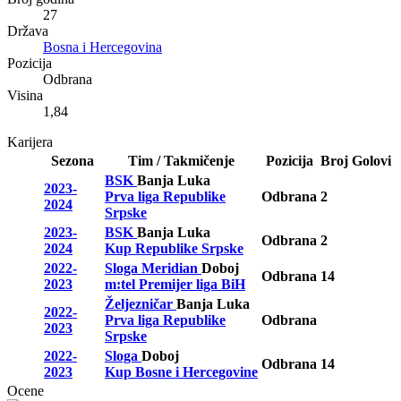
27
Država
Bosna i Hercegovina
Pozicija
Odbrana
Visina
1,84
Karijera
Sezona
Tim / Takmičenje
Pozicija
Broj
Golovi
BSK
Banja Luka
2023-
Prva liga Republike
Odbrana
2
2024
Srpske
2023-
BSK
Banja Luka
Odbrana
2
2024
Kup Republike Srpske
2022-
Sloga Meridian
Doboj
Odbrana
14
2023
m:tel Premijer liga BiH
Željezničar
Banja Luka
2022-
Prva liga Republike
Odbrana
2023
Srpske
2022-
Sloga
Doboj
Odbrana
14
2023
Kup Bosne i Hercegovine
Ocene