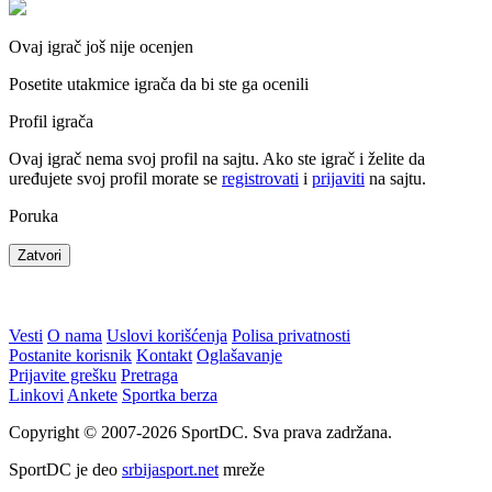
Ovaj igrač još nije ocenjen
Posetite utakmice igrača da bi ste ga ocenili
Profil igrača
Ovaj igrač nema svoj profil na sajtu. Ako ste igrač i želite da
uređujete svoj profil morate se
registrovati
i
prijaviti
na sajtu.
Poruka
Zatvori
Vesti
O nama
Uslovi korišćenja
Polisa privatnosti
Postanite korisnik
Kontakt
Oglašavanje
Prijavite grešku
Pretraga
Linkovi
Ankete
Sportka berza
Copyright © 2007-2026 SportDC. Sva prava zadržana.
SportDC je deo
srbijasport.net
mreže