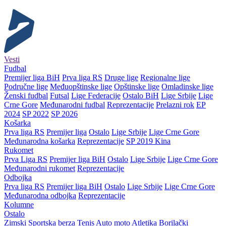
Vesti
Fudbal
Premijer liga BiH
Prva liga RS
Druge lige
Regionalne lige
Područne lige
Međuopštinske lige
Opštinske lige
Omladinske lige
Ženski fudbal
Futsal
Lige Federacije
Ostalo BiH
Lige Srbije
Lige
Crne Gore
Međunarodni fudbal
Reprezentacije
Prelazni rok
EP
2024
SP 2022
SP 2026
Košarka
Prva liga RS
Premijer liga
Ostalo
Lige Srbije
Lige Crne Gore
Međunarodna košarka
Reprezentacije
SP 2019 Kina
Rukomet
Prva Liga RS
Premijer liga BiH
Ostalo
Lige Srbije
Lige Crne Gore
Međunarodni rukomet
Reprezentacije
Odbojka
Prva liga RS
Premijer liga BiH
Ostalo
Lige Srbije
Lige Crne Gore
Međunarodna odbojka
Reprezentacije
Kolumne
Ostalo
Zimski
Sportska berza
Tenis
Auto moto
Atletika
Borilački