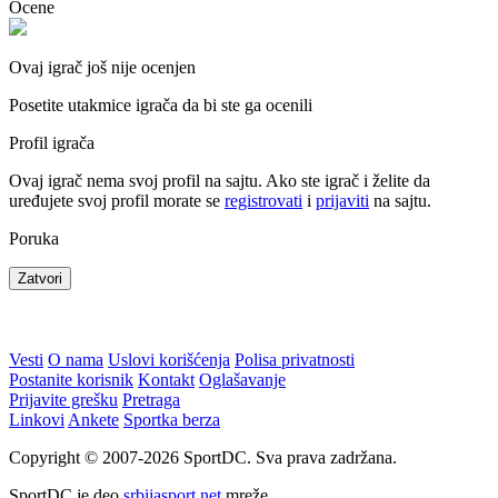
Ocene
Ovaj igrač još nije ocenjen
Posetite utakmice igrača da bi ste ga ocenili
Profil igrača
Ovaj igrač nema svoj profil na sajtu. Ako ste igrač i želite da
uređujete svoj profil morate se
registrovati
i
prijaviti
na sajtu.
Poruka
Zatvori
Vesti
O nama
Uslovi korišćenja
Polisa privatnosti
Postanite korisnik
Kontakt
Oglašavanje
Prijavite grešku
Pretraga
Linkovi
Ankete
Sportka berza
Copyright © 2007-2026 SportDC. Sva prava zadržana.
SportDC je deo
srbijasport.net
mreže