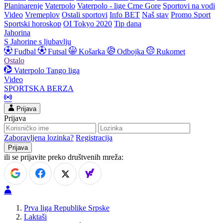
Planinarenje
Vaterpolo
Vaterpolo - lige Crne Gore
Sportovi na vodi
Video
Vremeplov
Ostali sportovi
Info BET
Naš stav
Promo Sport
Sportski horoskop
OI Tokyo 2020
Tip dana
Jahorina
S Jahorine s ljubavlju
Fudbal
Futsal
Košarka
Odbojka
Rukomet
Ostalo
Vaterpolo
Tango liga
Video
SPORTSKA BERZA
Prijava
Prijava
Zaboravljena lozinka?
Registracija
ili se prijavite preko društvenih mreža:
Prva liga Republike Srpske
Laktaši