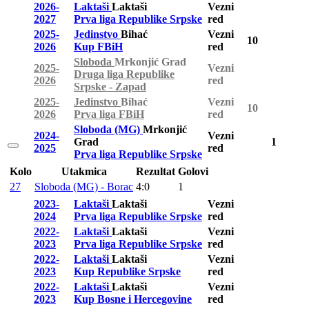
2026-
Laktaši
Laktaši
Vezni
2027
Prva liga Republike Srpske
red
2025-
Jedinstvo
Bihać
Vezni
10
2026
Kup FBiH
red
Sloboda
Mrkonjić Grad
2025-
Vezni
Druga liga Republike
2026
red
Srpske - Zapad
2025-
Jedinstvo
Bihać
Vezni
10
2026
Prva liga FBiH
red
Sloboda (MG)
Mrkonjić
2024-
Vezni
Grad
1
2025
red
Prva liga Republike Srpske
Kolo
Utakmica
Rezultat
Golovi
27
Sloboda (MG) - Borac
4:0
1
2023-
Laktaši
Laktaši
Vezni
2024
Prva liga Republike Srpske
red
2022-
Laktaši
Laktaši
Vezni
2023
Prva liga Republike Srpske
red
2022-
Laktaši
Laktaši
Vezni
2023
Kup Republike Srpske
red
2022-
Laktaši
Laktaši
Vezni
2023
Kup Bosne i Hercegovine
red