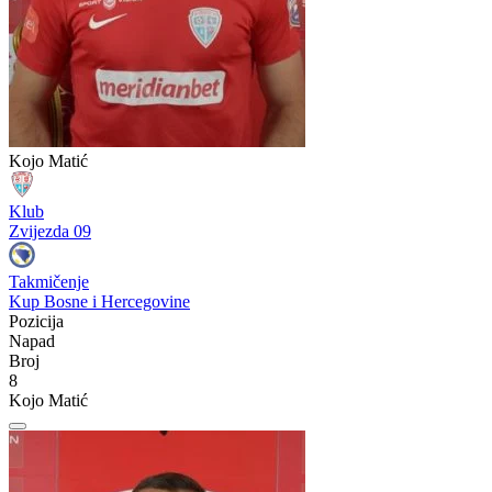
Kojo Matić
Klub
Zvijezda 09
Takmičenje
Kup Bosne i Hercegovine
Pozicija
Napad
Broj
8
Kojo Matić