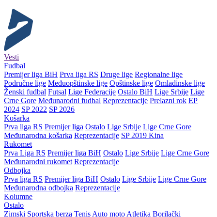
Vesti
Fudbal
Premijer liga BiH
Prva liga RS
Druge lige
Regionalne lige
Područne lige
Međuopštinske lige
Opštinske lige
Omladinske lige
Ženski fudbal
Futsal
Lige Federacije
Ostalo BiH
Lige Srbije
Lige
Crne Gore
Međunarodni fudbal
Reprezentacije
Prelazni rok
EP
2024
SP 2022
SP 2026
Košarka
Prva liga RS
Premijer liga
Ostalo
Lige Srbije
Lige Crne Gore
Međunarodna košarka
Reprezentacije
SP 2019 Kina
Rukomet
Prva Liga RS
Premijer liga BiH
Ostalo
Lige Srbije
Lige Crne Gore
Međunarodni rukomet
Reprezentacije
Odbojka
Prva liga RS
Premijer liga BiH
Ostalo
Lige Srbije
Lige Crne Gore
Međunarodna odbojka
Reprezentacije
Kolumne
Ostalo
Zimski
Sportska berza
Tenis
Auto moto
Atletika
Borilački