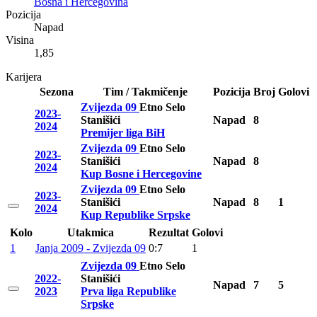
Bosna i Hercegovina
Pozicija
Napad
Visina
1,85
Karijera
Sezona
Tim / Takmičenje
Pozicija
Broj
Golovi
Zvijezda 09
Etno Selo
2023-
Stanišići
Napad
8
2024
Premijer liga BiH
Zvijezda 09
Etno Selo
2023-
Stanišići
Napad
8
2024
Kup Bosne i Hercegovine
Zvijezda 09
Etno Selo
2023-
Stanišići
Napad
8
1
2024
Kup Republike Srpske
Kolo
Utakmica
Rezultat
Golovi
1
Janja 2009 - Zvijezda 09
0:7
1
Zvijezda 09
Etno Selo
2022-
Stanišići
Napad
7
5
2023
Prva liga Republike
Srpske