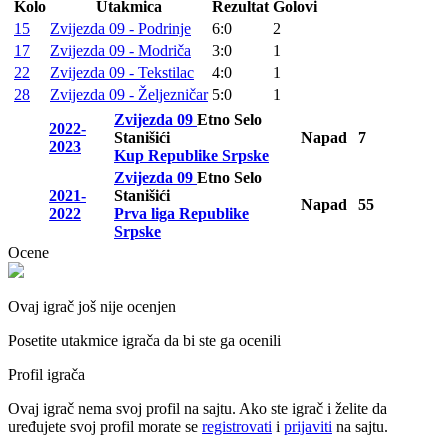
Kolo
Utakmica
Rezultat
Golovi
15
Zvijezda 09 - Podrinje
6:0
2
17
Zvijezda 09 - Modriča
3:0
1
22
Zvijezda 09 - Tekstilac
4:0
1
28
Zvijezda 09 - Željezničar
5:0
1
Zvijezda 09
Etno Selo
2022-
Stanišići
Napad
7
2023
Kup Republike Srpske
Zvijezda 09
Etno Selo
2021-
Stanišići
Napad
55
2022
Prva liga Republike
Srpske
Ocene
Ovaj igrač još nije ocenjen
Posetite utakmice igrača da bi ste ga ocenili
Profil igrača
Ovaj igrač nema svoj profil na sajtu. Ako ste igrač i želite da
uređujete svoj profil morate se
registrovati
i
prijaviti
na sajtu.