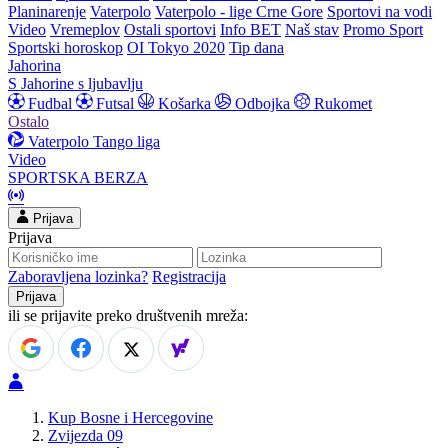
Planinarenje
Vaterpolo
Vaterpolo - lige Crne Gore
Sportovi na vodi
Video
Vremeplov
Ostali sportovi
Info BET
Naš stav
Promo Sport
Sportski horoskop
OI Tokyo 2020
Tip dana
Jahorina
S Jahorine s ljubavlju
Fudbal
Futsal
Košarka
Odbojka
Rukomet
Ostalo
Vaterpolo
Tango liga
Video
SPORTSKA BERZA
Prijava
Prijava
Zaboravljena lozinka?
Registracija
ili se prijavite preko društvenih mreža:
Kup Bosne i Hercegovine
Zvijezda 09