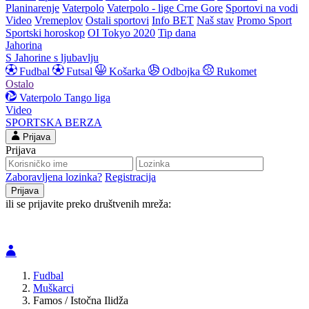
Planinarenje
Vaterpolo
Vaterpolo - lige Crne Gore
Sportovi na vodi
Video
Vremeplov
Ostali sportovi
Info BET
Naš stav
Promo Sport
Sportski horoskop
OI Tokyo 2020
Tip dana
Jahorina
S Jahorine s ljubavlju
Fudbal
Futsal
Košarka
Odbojka
Rukomet
Ostalo
Vaterpolo
Tango liga
Video
SPORTSKA BERZA
Prijava
Prijava
Zaboravljena lozinka?
Registracija
ili se prijavite preko društvenih mreža:
Fudbal
Muškarci
Famos / Istočna Ilidža