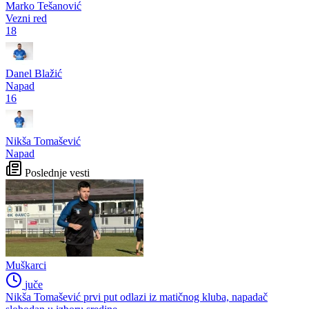
Marko Tešanović
Vezni red
18
Danel Blažić
Napad
16
Nikša Tomašević
Napad
Poslednje vesti
Muškarci
juče
Nikša Tomašević prvi put odlazi iz matičnog kluba, napadač