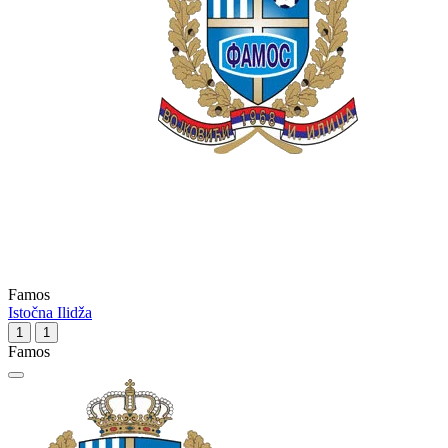
Famos
Istočna Ilidža
1
1
Famos