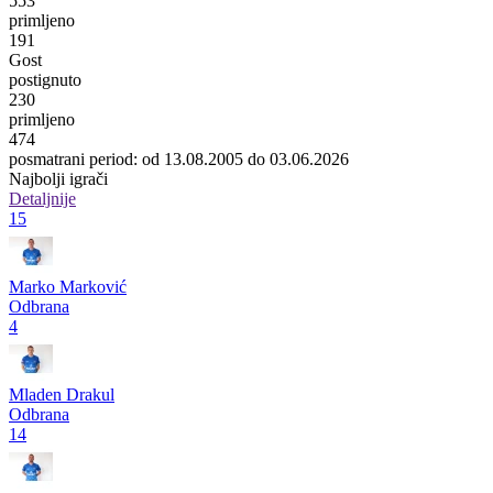
553
primljeno
191
Gost
postignuto
230
primljeno
474
posmatrani period: od 13.08.2005 do 03.06.2026
Najbolji igrači
Detaljnije
15
Marko Marković
Odbrana
4
Mladen Drakul
Odbrana
14