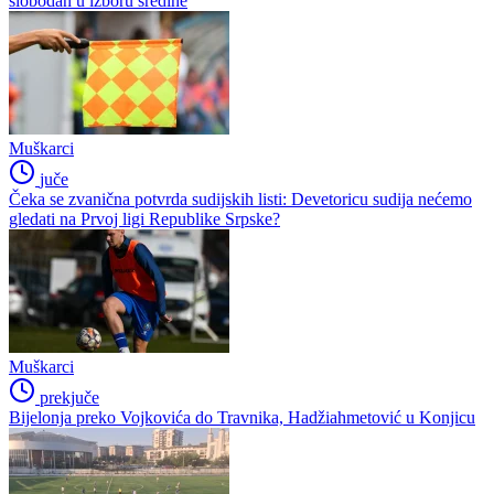
slobodan u izboru sredine
Muškarci
juče
Čeka se zvanična potvrda sudijskih listi: Devetoricu sudija nećemo
gledati na Prvoj ligi Republike Srpske?
Muškarci
prekjuče
Bijelonja preko Vojkovića do Travnika, Hadžiahmetović u Konjicu