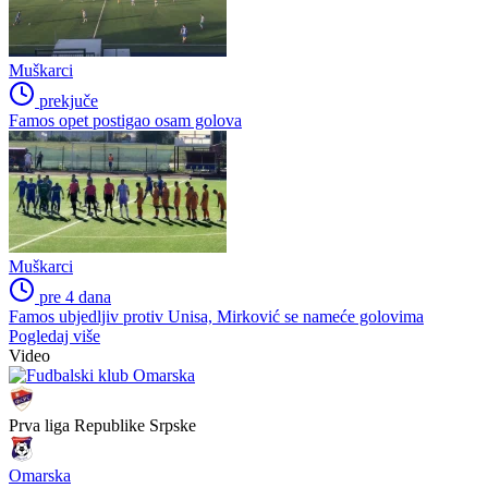
Muškarci
prekjuče
Famos opet postigao osam golova
Muškarci
pre 4 dana
Famos ubjedljiv protiv Unisa, Mirković se nameće golovima
Pogledaj više
Video
Prva liga Republike Srpske
Omarska