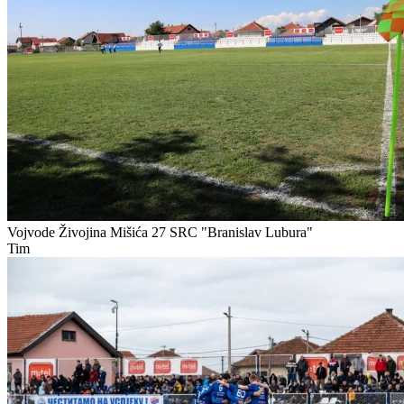
Vojvode Živojina Mišića 27
SRC "Branislav Lubura"
Tim