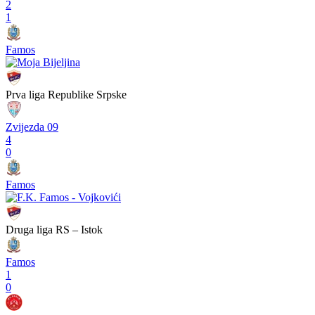
2
1
Famos
Prva liga Republike Srpske
Zvijezda 09
4
0
Famos
Druga liga RS – Istok
Famos
1
0