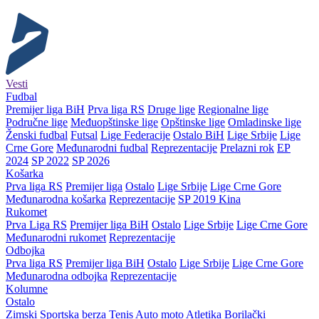
Vesti
Fudbal
Premijer liga BiH
Prva liga RS
Druge lige
Regionalne lige
Područne lige
Međuopštinske lige
Opštinske lige
Omladinske lige
Ženski fudbal
Futsal
Lige Federacije
Ostalo BiH
Lige Srbije
Lige
Crne Gore
Međunarodni fudbal
Reprezentacije
Prelazni rok
EP
2024
SP 2022
SP 2026
Košarka
Prva liga RS
Premijer liga
Ostalo
Lige Srbije
Lige Crne Gore
Međunarodna košarka
Reprezentacije
SP 2019 Kina
Rukomet
Prva Liga RS
Premijer liga BiH
Ostalo
Lige Srbije
Lige Crne Gore
Međunarodni rukomet
Reprezentacije
Odbojka
Prva liga RS
Premijer liga BiH
Ostalo
Lige Srbije
Lige Crne Gore
Međunarodna odbojka
Reprezentacije
Kolumne
Ostalo
Zimski
Sportska berza
Tenis
Auto moto
Atletika
Borilački