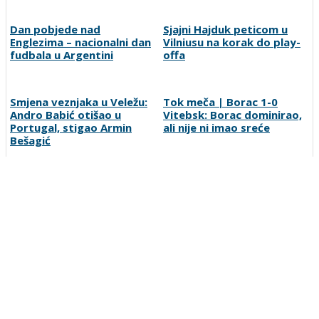
Sjajni Hajduk peticom u
Vilniusu na korak do play-
offa
Dan pobjede nad
Englezima – nacionalni dan
fudbala u Argentini
Smjena veznjaka u Veležu:
Andro Babić otišao u
Portugal, stigao Armin
Bešagić
Tok meča | Borac 1-0
Vitebsk: Borac dominirao,
ali nije ni imao sreće
Tabaković riješio evropski
meč i Salzburgu donio