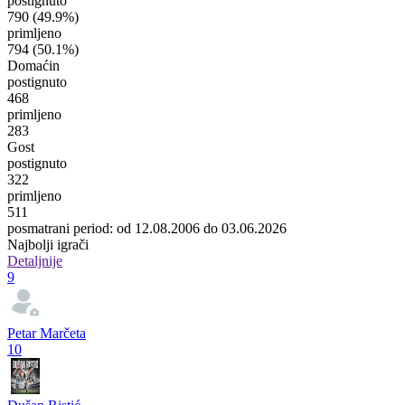
postignuto
790
(49.9%)
primljeno
794
(50.1%)
Domaćin
postignuto
468
primljeno
283
Gost
postignuto
322
primljeno
511
posmatrani period: od 12.08.2006 do 03.06.2026
Najbolji igrači
Detaljnije
9
Petar Marčeta
10