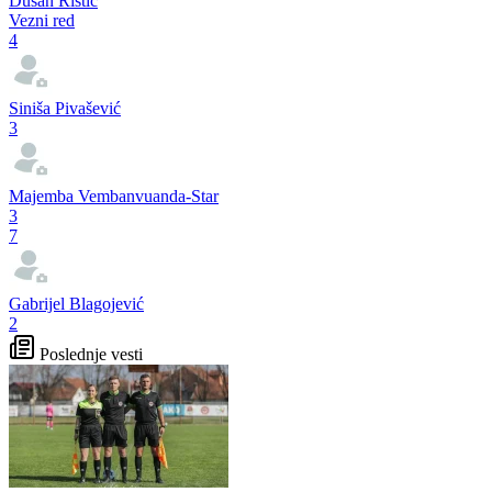
Dušan Ristić
Vezni red
4
Siniša Pivašević
3
Majemba Vembanvuanda-Star
3
7
Gabrijel Blagojević
2
Poslednje vesti