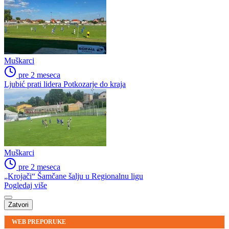
Muškarci
pre 2 meseca
Ljubić prati lidera Potkozarje do kraja
Muškarci
pre 2 meseca
„Krojači“ Šamčane šalju u Regionalnu ligu
Pogledaj više
Zatvori
WEB PREPORUKE