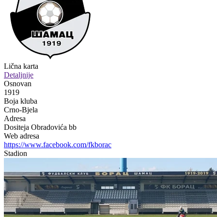
Lična karta
Detaljnije
Osnovan
1919
Boja kluba
Crno-Bjela
Adresa
Dositeja Obradovića bb
Web adresa
https://www.facebook.com/fkborac
Stadion