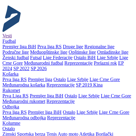
Vesti
Fudbal
Premijer liga BiH
Prva liga RS
Druge lige
Regionalne lige
Područne lige
Međuopštinske lige
Opštinske lige
Omladinske lige
Ženski fudbal
Futsal
Lige Federacije
Ostalo BiH
Lige Srbije
Lige
Crne Gore
Međunarodni fudbal
Reprezentacije
Prelazni rok
EP
2024
SP 2022
SP 2026
Košarka
Prva liga RS
Premijer liga
Ostalo
Lige Srbije
Lige Crne Gore
Međunarodna košarka
Reprezentacije
SP 2019 Kina
Rukomet
Prva Liga RS
Premijer liga BiH
Ostalo
Lige Srbije
Lige Crne Gore
Međunarodni rukomet
Reprezentacije
Odbojka
Prva liga RS
Premijer liga BiH
Ostalo
Lige Srbije
Lige Crne Gore
Međunarodna odbojka
Reprezentacije
Kolumne
Ostalo
Zimski
Sportska berza
Tenis
Auto moto
Atletika
Borilački