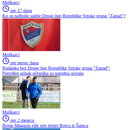
Muškarci
pre 27 dana
Ko su najbolje sudije Druge lige Republike Srpske grupa "Zapad"?
Muškarci
pre mesec dana
Rudanka bez Druge lige Republike Srpske grupa "Zapad":
Potvrđen spisak učesnika za narednu sezonu
Muškarci
pre 2 meseca
Bojan Magazin više nije trener Borca iz Šamca