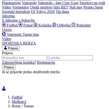
Planinarenje
Vaterpolo
Vaterpolo - lige Crne Gore
Sportovi na vodi
Video
Vremeplov
Ostali sportovi
Info BET
Naš stav
Promo Sport
Sportski horoskop
OI Tokyo 2020
Tip dana
Jahorina
S Jahorine s ljubavlju
Fudbal
Futsal
Košarka
Odbojka
Rukomet
Ostalo
Vaterpolo
Tango liga
Video
SPORTSKA BERZA
Prijava
Prijava
Zaboravljena lozinka?
Registracija
ili se prijavite preko društvenih mreža:
Fudbal
Muškarci
Borac / Šamac