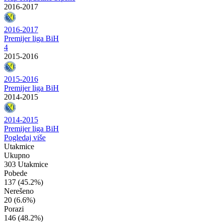
2016-2017
2016-2017
Premijer liga BiH
4
2015-2016
2015-2016
Premijer liga BiH
2014-2015
2014-2015
Premijer liga BiH
Pogledaj više
Utakmice
Ukupno
303 Utakmice
Pobede
137
(45.2%)
Nerešeno
20
(6.6%)
Porazi
146
(48.2%)