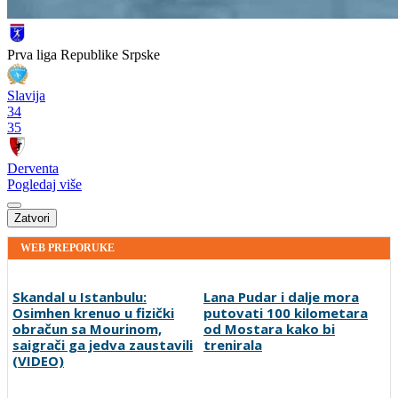
Prva liga Republike Srpske
Slavija
34
35
Derventa
Pogledaj više
Zatvori
WEB PREPORUKE
Skandal u Istanbulu:
Lana Pudar i dalje mora
Osimhen krenuo u fizički
putovati 100 kilometara
obračun sa Mourinom,
od Mostara kako bi
saigrači ga jedva zaustavili
trenirala
(VIDEO)