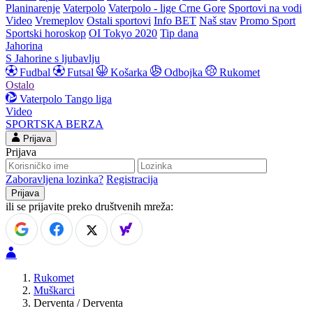
Planinarenje
Vaterpolo
Vaterpolo - lige Crne Gore
Sportovi na vodi
Video
Vremeplov
Ostali sportovi
Info BET
Naš stav
Promo Sport
Sportski horoskop
OI Tokyo 2020
Tip dana
Jahorina
S Jahorine s ljubavlju
Fudbal
Futsal
Košarka
Odbojka
Rukomet
Ostalo
Vaterpolo
Tango liga
Video
SPORTSKA BERZA
Prijava
Prijava
Zaboravljena lozinka?
Registracija
ili se prijavite preko društvenih mreža:
Rukomet
Muškarci
Derventa / Derventa