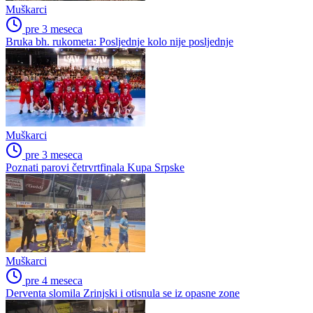
Muškarci
pre 3 meseca
Bruka bh. rukometa: Posljednje kolo nije posljednje
Muškarci
pre 3 meseca
Poznati parovi četrvrtfinala Kupa Srpske
Muškarci
pre 4 meseca
Derventa slomila Zrinjski i otisnula se iz opasne zone