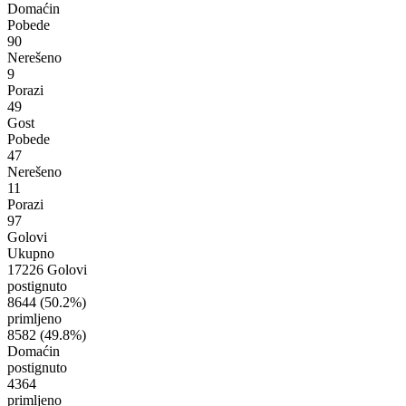
Domaćin
Pobede
90
Nerešeno
9
Porazi
49
Gost
Pobede
47
Nerešeno
11
Porazi
97
Golovi
Ukupno
17226 Golovi
postignuto
8644
(50.2%)
primljeno
8582
(49.8%)
Domaćin
postignuto
4364
primljeno