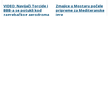
VIDEO: Navijači Torcide i
Zmajice u Mostaru počele
BBB-a se potukli kod
pripreme za Mediteranske
zagrebačkog aerodroma
igre
Nezamisliva tragedija:
Zašto su Crnogorci spustili
Sportista preminuo u 25.
glave prije utakmice na SP-
godini
u u Zagrebu?
Preporučuje ContentExchange
Vesti
O nama
Uslovi korišćenja
Polisa privatnosti
Postanite korisnik
Kontakt
Oglašavanje
Prijavite grešku
Pretraga
Linkovi
Ankete
Sportka berza
Copyright © 2007-2026 SportDC. Sva prava zadržana.
SportDC je deo
srbijasport.net
mreže
Zatvori