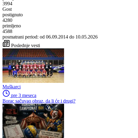
3994
Gost
postignuto
4280
primljeno
4588
posmatrani period: od 06.09.2014 do 10.05.2026
Poslednje vesti
Muškarci
pre 3 meseca
Borac sačuvao obraz, da li će i drugi?