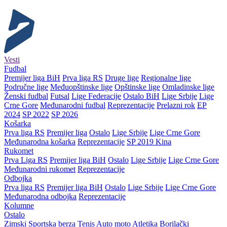
Vesti
Fudbal
Premijer liga BiH
Prva liga RS
Druge lige
Regionalne lige
Područne lige
Međuopštinske lige
Opštinske lige
Omladinske lige
Ženski fudbal
Futsal
Lige Federacije
Ostalo BiH
Lige Srbije
Lige
Crne Gore
Međunarodni fudbal
Reprezentacije
Prelazni rok
EP
2024
SP 2022
SP 2026
Košarka
Prva liga RS
Premijer liga
Ostalo
Lige Srbije
Lige Crne Gore
Međunarodna košarka
Reprezentacije
SP 2019 Kina
Rukomet
Prva Liga RS
Premijer liga BiH
Ostalo
Lige Srbije
Lige Crne Gore
Međunarodni rukomet
Reprezentacije
Odbojka
Prva liga RS
Premijer liga BiH
Ostalo
Lige Srbije
Lige Crne Gore
Međunarodna odbojka
Reprezentacije
Kolumne
Ostalo
Zimski
Sportska berza
Tenis
Auto moto
Atletika
Borilački