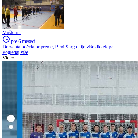
Muškarci
pre 6 meseci
Derventa počela pripreme, Beni Škrga nije više dio ekipe
Pogledaj više
Video