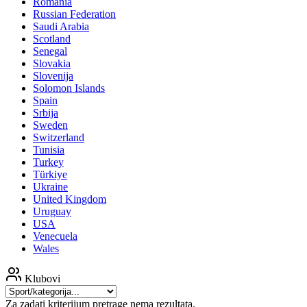
Romania
Russian Federation
Saudi Arabia
Scotland
Senegal
Slovakia
Slovenija
Solomon Islands
Spain
Srbija
Sweden
Switzerland
Tunisia
Turkey
Türkiye
Ukraine
United Kingdom
Uruguay
USA
Venecuela
Wales
Klubovi
Za zadati kriterijum pretrage nema rezultata.