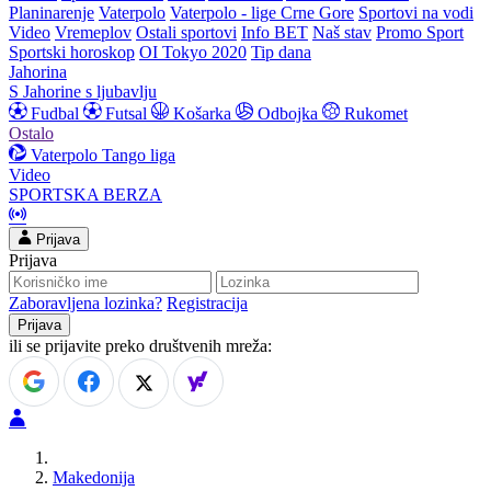
Planinarenje
Vaterpolo
Vaterpolo - lige Crne Gore
Sportovi na vodi
Video
Vremeplov
Ostali sportovi
Info BET
Naš stav
Promo Sport
Sportski horoskop
OI Tokyo 2020
Tip dana
Jahorina
S Jahorine s ljubavlju
Fudbal
Futsal
Košarka
Odbojka
Rukomet
Ostalo
Vaterpolo
Tango liga
Video
SPORTSKA BERZA
Prijava
Prijava
Zaboravljena lozinka?
Registracija
ili se prijavite preko društvenih mreža:
Makedonija