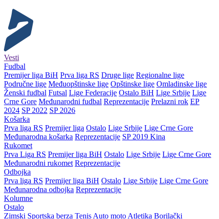
Vesti
Fudbal
Premijer liga BiH
Prva liga RS
Druge lige
Regionalne lige
Područne lige
Međuopštinske lige
Opštinske lige
Omladinske lige
Ženski fudbal
Futsal
Lige Federacije
Ostalo BiH
Lige Srbije
Lige
Crne Gore
Međunarodni fudbal
Reprezentacije
Prelazni rok
EP
2024
SP 2022
SP 2026
Košarka
Prva liga RS
Premijer liga
Ostalo
Lige Srbije
Lige Crne Gore
Međunarodna košarka
Reprezentacije
SP 2019 Kina
Rukomet
Prva Liga RS
Premijer liga BiH
Ostalo
Lige Srbije
Lige Crne Gore
Međunarodni rukomet
Reprezentacije
Odbojka
Prva liga RS
Premijer liga BiH
Ostalo
Lige Srbije
Lige Crne Gore
Međunarodna odbojka
Reprezentacije
Kolumne
Ostalo
Zimski
Sportska berza
Tenis
Auto moto
Atletika
Borilački