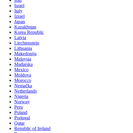
Iran
Israel
Italy
Izrael
Japan
Kazakhstan
Korea Republic
Latvia
Liechtenstein
Lithuania
Makedonija
Malaysia
Mađarska
Mexico
Moldova
Morocco
Nemačka
Netherlands
Nigeria
Norway
Peru
Poland
Portugal
Qatar
Republic of Ireland