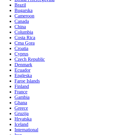
Brazil
Bugarska
Cameroon
Canada
China
Columbia
Costa Rica
Crna Gora
Croatia
Cyprus
Czech Republic
Denmark
Ecuador
Engleska
Faroe Islands
Finland
France
Gambia
Ghana
Greece
Gruzija
Hrvatska
Iceland
International