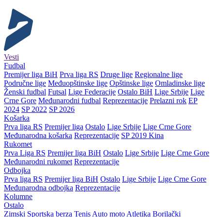
Vesti
Fudbal
Premijer liga BiH
Prva liga RS
Druge lige
Regionalne lige
Područne lige
Međuopštinske lige
Opštinske lige
Omladinske lige
Ženski fudbal
Futsal
Lige Federacije
Ostalo BiH
Lige Srbije
Lige
Crne Gore
Međunarodni fudbal
Reprezentacije
Prelazni rok
EP
2024
SP 2022
SP 2026
Košarka
Prva liga RS
Premijer liga
Ostalo
Lige Srbije
Lige Crne Gore
Međunarodna košarka
Reprezentacije
SP 2019 Kina
Rukomet
Prva Liga RS
Premijer liga BiH
Ostalo
Lige Srbije
Lige Crne Gore
Međunarodni rukomet
Reprezentacije
Odbojka
Prva liga RS
Premijer liga BiH
Ostalo
Lige Srbije
Lige Crne Gore
Međunarodna odbojka
Reprezentacije
Kolumne
Ostalo
Zimski
Sportska berza
Tenis
Auto moto
Atletika
Borilački