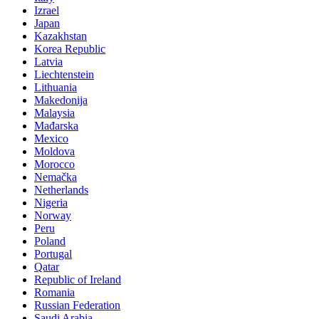
Izrael
Japan
Kazakhstan
Korea Republic
Latvia
Liechtenstein
Lithuania
Makedonija
Malaysia
Mađarska
Mexico
Moldova
Morocco
Nemačka
Netherlands
Nigeria
Norway
Peru
Poland
Portugal
Qatar
Republic of Ireland
Romania
Russian Federation
Saudi Arabia