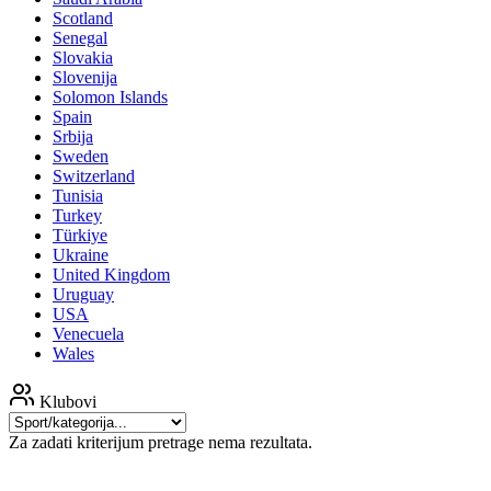
Scotland
Senegal
Slovakia
Slovenija
Solomon Islands
Spain
Srbija
Sweden
Switzerland
Tunisia
Turkey
Türkiye
Ukraine
United Kingdom
Uruguay
USA
Venecuela
Wales
Klubovi
Za zadati kriterijum pretrage nema rezultata.