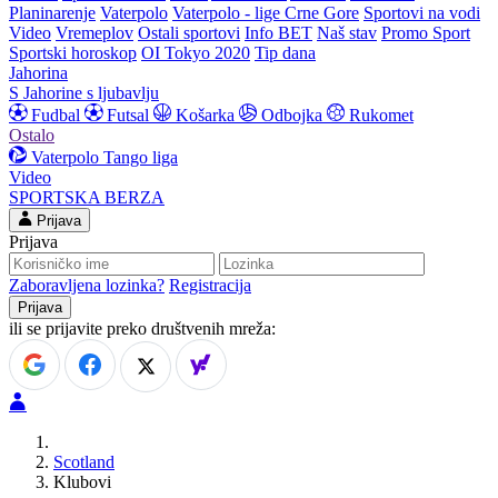
Planinarenje
Vaterpolo
Vaterpolo - lige Crne Gore
Sportovi na vodi
Video
Vremeplov
Ostali sportovi
Info BET
Naš stav
Promo Sport
Sportski horoskop
OI Tokyo 2020
Tip dana
Jahorina
S Jahorine s ljubavlju
Fudbal
Futsal
Košarka
Odbojka
Rukomet
Ostalo
Vaterpolo
Tango liga
Video
SPORTSKA BERZA
Prijava
Prijava
Zaboravljena lozinka?
Registracija
ili se prijavite preko društvenih mreža:
Scotland
Klubovi