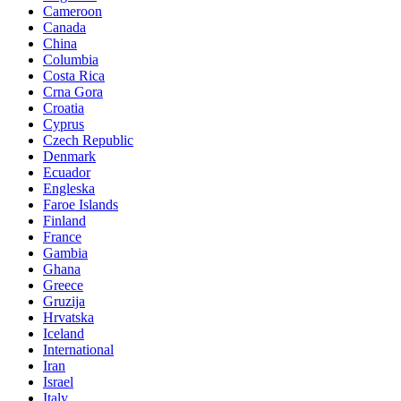
Cameroon
Canada
China
Columbia
Costa Rica
Crna Gora
Croatia
Cyprus
Czech Republic
Denmark
Ecuador
Engleska
Faroe Islands
Finland
France
Gambia
Ghana
Greece
Gruzija
Hrvatska
Iceland
International
Iran
Israel
Italy