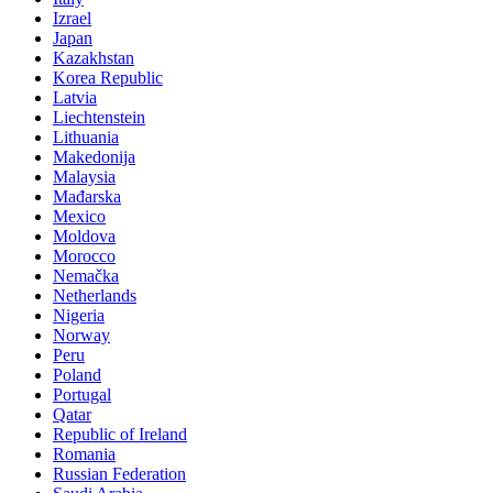
Izrael
Japan
Kazakhstan
Korea Republic
Latvia
Liechtenstein
Lithuania
Makedonija
Malaysia
Mađarska
Mexico
Moldova
Morocco
Nemačka
Netherlands
Nigeria
Norway
Peru
Poland
Portugal
Qatar
Republic of Ireland
Romania
Russian Federation