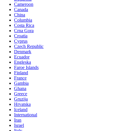
Cameroon
Canada
China
Columbia
Costa Rica
Crna Gora
Croatia
Cyprus
Czech Republic
Denmark
Ecuador
Engleska
Faroe Islands
Finland
France
Gambia
Ghana
Greece
Gruzija
Hrvatska
Iceland
International
Iran
Israel
Italy