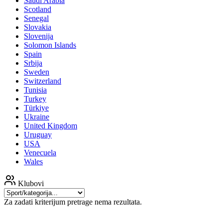
Saudi Arabia
Scotland
Senegal
Slovakia
Slovenija
Solomon Islands
Spain
Srbija
Sweden
Switzerland
Tunisia
Turkey
Türkiye
Ukraine
United Kingdom
Uruguay
USA
Venecuela
Wales
Klubovi
Za zadati kriterijum pretrage nema rezultata.