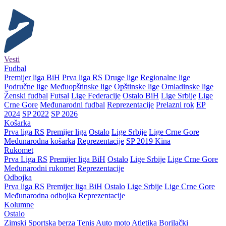
Vesti
Fudbal
Premijer liga BiH
Prva liga RS
Druge lige
Regionalne lige
Područne lige
Međuopštinske lige
Opštinske lige
Omladinske lige
Ženski fudbal
Futsal
Lige Federacije
Ostalo BiH
Lige Srbije
Lige
Crne Gore
Međunarodni fudbal
Reprezentacije
Prelazni rok
EP
2024
SP 2022
SP 2026
Košarka
Prva liga RS
Premijer liga
Ostalo
Lige Srbije
Lige Crne Gore
Međunarodna košarka
Reprezentacije
SP 2019 Kina
Rukomet
Prva Liga RS
Premijer liga BiH
Ostalo
Lige Srbije
Lige Crne Gore
Međunarodni rukomet
Reprezentacije
Odbojka
Prva liga RS
Premijer liga BiH
Ostalo
Lige Srbije
Lige Crne Gore
Međunarodna odbojka
Reprezentacije
Kolumne
Ostalo
Zimski
Sportska berza
Tenis
Auto moto
Atletika
Borilački