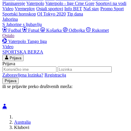
Planinarenje
Vaterpolo
Vaterpolo - lige Crne Gore
Sportovi na vodi
Video
Vremeplov
Ostali sportovi
Info BET
Naš stav
Promo Sport
Sportski horoskop
OI Tokyo 2020
Tip dana
Jahorina
S Jahorine s ljubavlju
Fudbal
Futsal
Košarka
Odbojka
Rukomet
Ostalo
Vaterpolo
Tango liga
Video
SPORTSKA BERZA
Prijava
Prijava
Zaboravljena lozinka?
Registracija
ili se prijavite preko društvenih mreža:
Australia
Klubovi