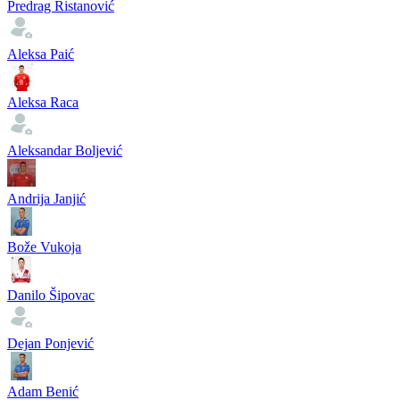
Predrag Ristanović
Aleksa Paić
Aleksa Raca
Aleksandar Boljević
Andrija Janjić
Bože Vukoja
Danilo Šipovac
Dejan Ponjević
Adam Benić