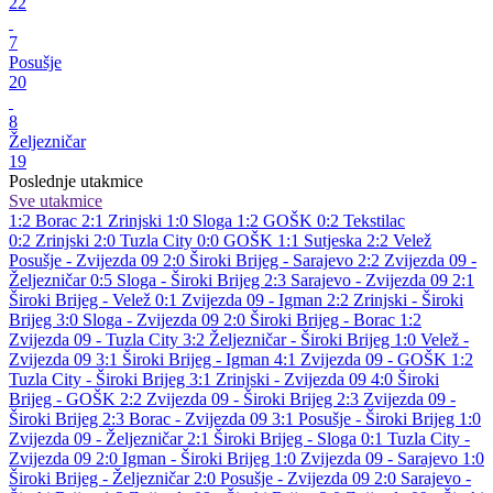
22
7
Posušje
20
8
Željezničar
19
Poslednje utakmice
Sve utakmice
1:2
Borac
2:1
Zrinjski
1:0
Sloga
1:2
GOŠK
0:2
Tekstilac
0:2
Zrinjski
2:0
Tuzla City
0:0
GOŠK
1:1
Sutjeska
2:2
Velež
Posušje - Zvijezda 09 2:0
Široki Brijeg - Sarajevo 2:2
Zvijezda 09 -
Željezničar 0:5
Sloga - Široki Brijeg 2:3
Sarajevo - Zvijezda 09 2:1
Široki Brijeg - Velež 0:1
Zvijezda 09 - Igman 2:2
Zrinjski - Široki
Brijeg 3:0
Sloga - Zvijezda 09 2:0
Široki Brijeg - Borac 1:2
Zvijezda 09 - Tuzla City 3:2
Željezničar - Široki Brijeg 1:0
Velež -
Zvijezda 09 3:1
Široki Brijeg - Igman 4:1
Zvijezda 09 - GOŠK 1:2
Tuzla City - Široki Brijeg 3:1
Zrinjski - Zvijezda 09 4:0
Široki
Brijeg - GOŠK 2:2
Zvijezda 09 - Široki Brijeg 2:3
Zvijezda 09 -
Široki Brijeg 2:3
Borac - Zvijezda 09 3:1
Posušje - Široki Brijeg 1:0
Zvijezda 09 - Željezničar 2:1
Široki Brijeg - Sloga 0:1
Tuzla City -
Zvijezda 09 2:0
Igman - Široki Brijeg 1:0
Zvijezda 09 - Sarajevo 1:0
Široki Brijeg - Željezničar 2:0
Posušje - Zvijezda 09 2:0
Sarajevo -