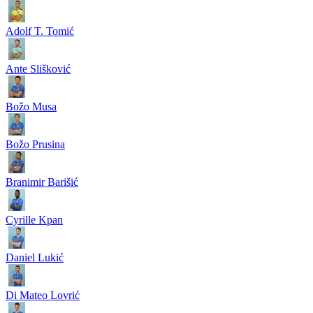
Adolf T. Tomić
Ante Slišković
Božo Musa
Božo Prusina
Branimir Barišić
Cyrille Kpan
Daniel Lukić
Di Mateo Lovrić