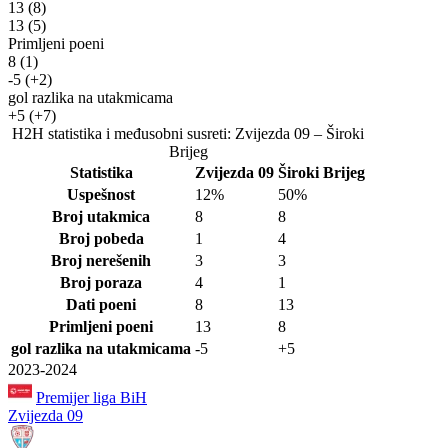
13
(8)
13
(5)
Primljeni poeni
8
(1)
-5
(+2)
gol razlika na utakmicama
+5
(+7)
H2H statistika i međusobni susreti: Zvijezda 09 – Široki
Brijeg
Statistika
Zvijezda 09
Široki Brijeg
Uspešnost
12%
50%
Broj utakmica
8
8
Broj pobeda
1
4
Broj nerešenih
3
3
Broj poraza
4
1
Dati poeni
8
13
Primljeni poeni
13
8
gol razlika na utakmicama
-5
+5
2023-2024
Premijer liga BiH
Zvijezda 09