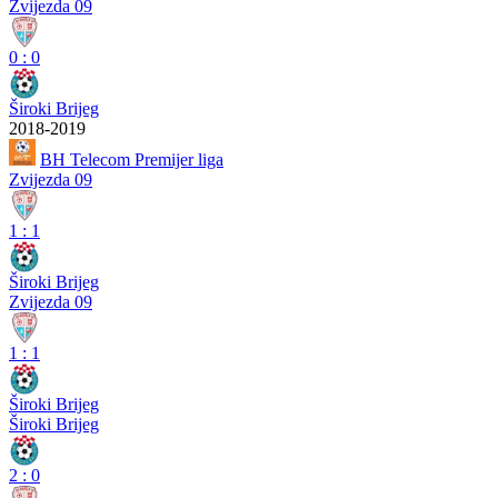
Zvijezda 09
0
:
0
Široki Brijeg
2018-2019
BH Telecom Premijer liga
Zvijezda 09
1
:
1
Široki Brijeg
Zvijezda 09
1
:
1
Široki Brijeg
Široki Brijeg
2
:
0