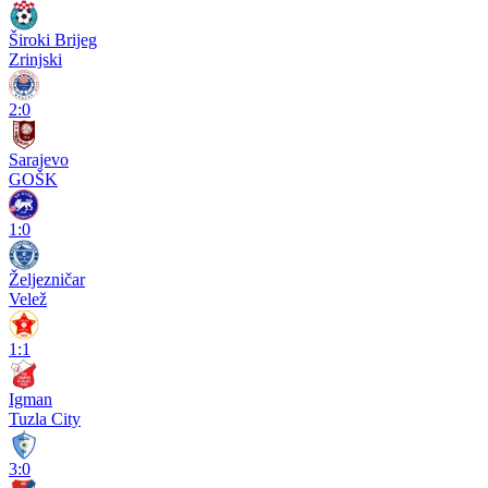
Široki Brijeg
Zrinjski
2:0
Sarajevo
GOŠK
1:0
Željezničar
Velež
1:1
Igman
Tuzla City
3:0