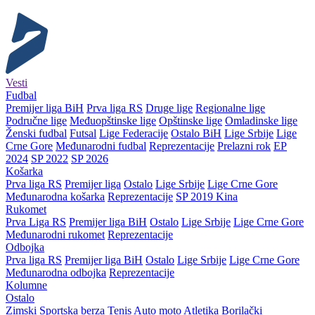
Vesti
Fudbal
Premijer liga BiH
Prva liga RS
Druge lige
Regionalne lige
Područne lige
Međuopštinske lige
Opštinske lige
Omladinske lige
Ženski fudbal
Futsal
Lige Federacije
Ostalo BiH
Lige Srbije
Lige
Crne Gore
Međunarodni fudbal
Reprezentacije
Prelazni rok
EP
2024
SP 2022
SP 2026
Košarka
Prva liga RS
Premijer liga
Ostalo
Lige Srbije
Lige Crne Gore
Međunarodna košarka
Reprezentacije
SP 2019 Kina
Rukomet
Prva Liga RS
Premijer liga BiH
Ostalo
Lige Srbije
Lige Crne Gore
Međunarodni rukomet
Reprezentacije
Odbojka
Prva liga RS
Premijer liga BiH
Ostalo
Lige Srbije
Lige Crne Gore
Međunarodna odbojka
Reprezentacije
Kolumne
Ostalo
Zimski
Sportska berza
Tenis
Auto moto
Atletika
Borilački