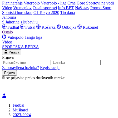
Planinarenje
Vaterpolo
Vaterpolo - lige Crne Gore
Sportovi na vodi
Video
Vremeplov
Ostali sportovi
Info BET
Naš stav
Promo Sport
Sportski horoskop
OI Tokyo 2020
Tip dana
Jahorina
S Jahorine s ljubavlju
Fudbal
Futsal
Košarka
Odbojka
Rukomet
Ostalo
Vaterpolo
Tango liga
Video
SPORTSKA BERZA
Prijava
Prijava
Zaboravljena lozinka?
Registracija
ili se prijavite preko društvenih mreža:
Fudbal
Muškarci
2023-2024