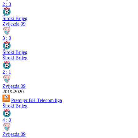
2
:
3
Široki Brijeg
Zvijezda 09
3
:
0
Široki Brijeg
Široki Brijeg
2
:
1
Zvijezda 09
2019-2020
Premijer BH Telecom liga
Široki Brijeg
4
:
0
Zvijezda 09