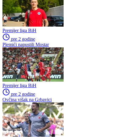
Premijer liga BiH
pre 2 godine
Plemići napustili Mostar
Premijer liga BiH
pre 2 godine
Ovčina višak na Grbavici