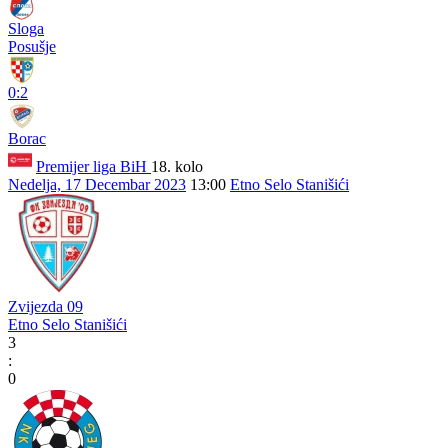
Sloga
Posušje
0:2
Borac
Premijer liga BiH
18. kolo
Nedelja, 17 Decembar 2023
13:00
Etno Selo Stanišići
Zvijezda 09
Etno Selo Stanišići
3
:
0