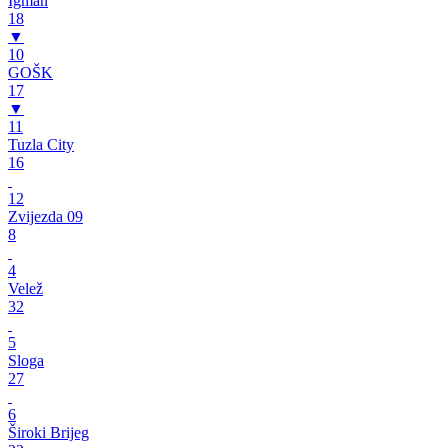
Igman
18
▼
10
GOŠK
17
▼
11
Tuzla City
16
12
Zvijezda 09
8
4
Velež
32
5
Sloga
27
6
Široki Brijeg