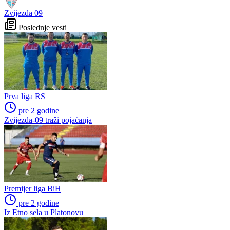
Zvijezda 09
Poslednje vesti
Prva liga RS
pre 2 godine
Zvijezda-09 traži pojačanja
Premijer liga BiH
pre 2 godine
Iz Etno sela u Platonovu