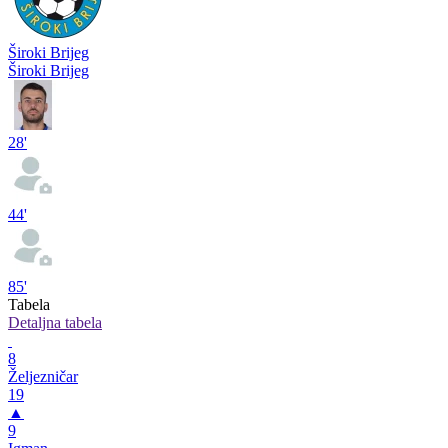
Široki Brijeg
Široki Brijeg
28'
44'
85'
Tabela
Detaljna tabela
8
Željezničar
19
▲
9