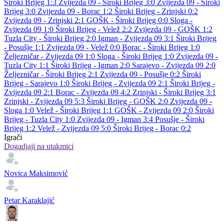
Široki Brijeg 1:3
Zvijezda 09 - Široki Brijeg 3:0
Zvijezda 09 - Široki
Brijeg 3:0
Zvijezda 09 - Borac 1:2
Široki Brijeg - Zrinjski 0:2
Zvijezda 09 - Zrinjski 2:1
GOŠK - Široki Brijeg 0:0
Sloga -
Zvijezda 09 1:0
Široki Brijeg - Velež 2:2
Zvijezda 09 - GOŠK 1:2
Tuzla City - Široki Brijeg 2:0
Igman - Zvijezda 09 3:1
Široki Brijeg
- Posušje 1:1
Zvijezda 09 - Velež 0:0
Borac - Široki Brijeg 1:0
Željezničar - Zvijezda 09 1:0
Sloga - Široki Brijeg 1:0
Zvijezda 09 -
Tuzla City 1:1
Široki Brijeg - Igman 2:0
Sarajevo - Zvijezda 09 2:0
Željezničar - Široki Brijeg 2:1
Zvijezda 09 - Posušje 0:2
Široki
Brijeg - Sarajevo 1:0
Široki Brijeg - Zvijezda 09 2:1
Široki Brijeg -
Zvijezda 09 2:1
Borac - Zvijezda 09 4:2
Zrinjski - Široki Brijeg 3:1
Zrinjski - Zvijezda 09 5:3
Široki Brijeg - GOŠK 2:0
Zvijezda 09 -
Sloga 1:0
Velež - Široki Brijeg 1:1
GOŠK - Zvijezda 09 2:0
Široki
Brijeg - Tuzla City 1:0
Zvijezda 09 - Igman 3:4
Posušje - Široki
Brijeg 1:2
Velež - Zvijezda 09 5:0
Široki Brijeg - Borac 0:2
Igrači
Dogadjaji na utakmici
Novica Maksimović
Petar Karaklajić