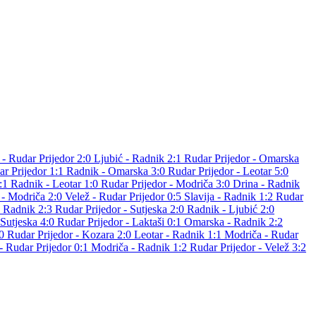
 - Rudar Prijedor 2:0
Ljubić - Radnik 2:1
Rudar Prijedor - Omarska
ar Prijedor 1:1
Radnik - Omarska 3:0
Rudar Prijedor - Leotar 5:0
2:1
Radnik - Leotar 1:0
Rudar Prijedor - Modriča 3:0
Drina - Radnik
 - Modriča 2:0
Velež - Rudar Prijedor 0:5
Slavija - Radnik 1:2
Rudar
- Radnik 2:3
Rudar Prijedor - Sutjeska 2:0
Radnik - Ljubić 2:0
 Sutjeska 4:0
Rudar Prijedor - Laktaši 0:1
Omarska - Radnik 2:2
:0
Rudar Prijedor - Kozara 2:0
Leotar - Radnik 1:1
Modriča - Rudar
- Rudar Prijedor 0:1
Modriča - Radnik 1:2
Rudar Prijedor - Velež 3:2