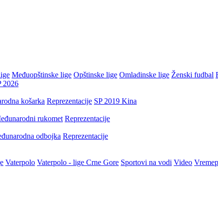
ige
Međuopštinske lige
Opštinske lige
Omladinske lige
Ženski fudbal
P 2026
rodna košarka
Reprezentacije
SP 2019 Kina
eđunarodni rukomet
Reprezentacije
đunarodna odbojka
Reprezentacije
je
Vaterpolo
Vaterpolo - lige Crne Gore
Sportovi na vodi
Video
Vremep