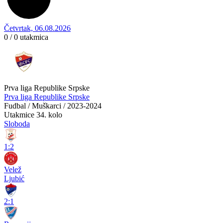
Četvrtak, 06.08.2026
0 / 0
utakmica
Prva liga Republike Srpske
Prva liga Republike Srpske
Fudbal / Muškarci / 2023-2024
Utakmice
34. kolo
Sloboda
1:2
Velež
Ljubić
2:1