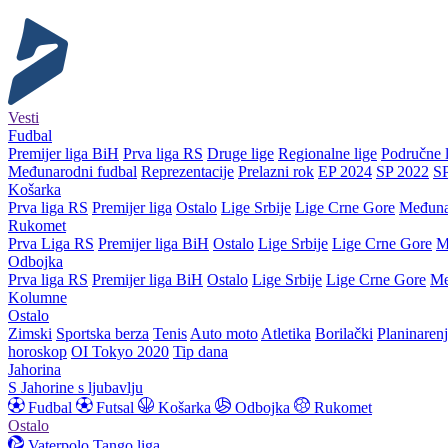
Vesti
Fudbal
Premijer liga BiH
Prva liga RS
Druge lige
Regionalne lige
Područne l
Međunarodni fudbal
Reprezentacije
Prelazni rok
EP 2024
SP 2022
S
Košarka
Prva liga RS
Premijer liga
Ostalo
Lige Srbije
Lige Crne Gore
Međuna
Rukomet
Prva Liga RS
Premijer liga BiH
Ostalo
Lige Srbije
Lige Crne Gore
M
Odbojka
Prva liga RS
Premijer liga BiH
Ostalo
Lige Srbije
Lige Crne Gore
Me
Kolumne
Ostalo
Zimski
Sportska berza
Tenis
Auto moto
Atletika
Borilački
Planinaren
horoskop
OI Tokyo 2020
Tip dana
Jahorina
S Jahorine s ljubavlju
Fudbal
Futsal
Košarka
Odbojka
Rukomet
Ostalo
Vaterpolo
Tango liga