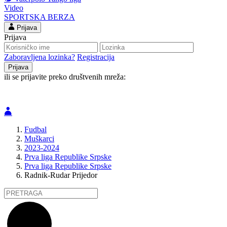
Video
SPORTSKA BERZA
Prijava
Prijava
Zaboravljena lozinka?
Registracija
ili se prijavite preko društvenih mreža:
Fudbal
Muškarci
2023-2024
Prva liga Republike Srpske
Prva liga Republike Srpske
Radnik-Rudar Prijedor