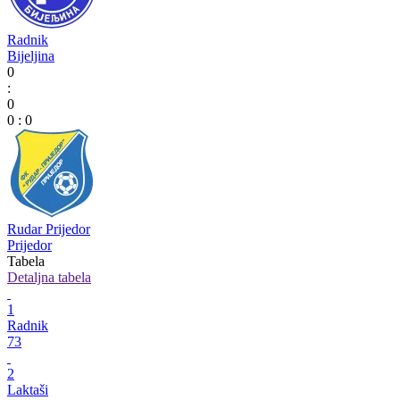
Radnik
Bijeljina
0
:
0
0
:
0
Rudar Prijedor
Prijedor
Tabela
Detaljna tabela
1
Radnik
73
2
Laktaši