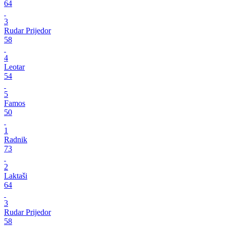
64
3
Rudar Prijedor
58
4
Leotar
54
5
Famos
50
1
Radnik
73
2
Laktaši
64
3
Rudar Prijedor
58