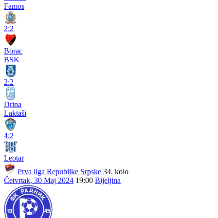
Famos
2:2
Borac
BSK
2:2
Drina
Laktaši
4:2
Leotar
Prva liga Republike Srpske
34. kolo
Četvrtak, 30 Maj 2024
19:00
Bijeljina