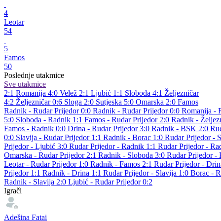
4
Leotar
54
5
Famos
50
Poslednje utakmice
Sve utakmice
2:1
Romanija
4:0
Velež
2:1
Ljubić
1:1
Sloboda
4:1
Željezničar
4:2
Željezničar
0:6
Sloga
2:0
Sutjeska
5:0
Omarska
2:0
Famos
Radnik - Rudar Prijedor 0:0
Radnik - Rudar Prijedor 0:0
Romanija - 
5:0
Sloboda - Radnik 1:1
Famos - Rudar Prijedor 2:0
Radnik - Željez
Famos - Radnik 0:0
Drina - Rudar Prijedor 3:0
Radnik - BSK 2:0
Rud
0:0
Slavija - Rudar Prijedor 1:1
Radnik - Borac 1:0
Rudar Prijedor - 
Prijedor - Ljubić 3:0
Rudar Prijedor - Radnik 1:1
Rudar Prijedor - Ra
Omarska - Rudar Prijedor 2:1
Radnik - Sloboda 3:0
Rudar Prijedor -
Leotar - Rudar Prijedor 1:0
Radnik - Famos 2:1
Rudar Prijedor - Dri
Prijedor 1:1
Radnik - Drina 1:1
Rudar Prijedor - Slavija 1:0
Borac - 
Radnik - Slavija 2:0
Ljubić - Rudar Prijedor 0:2
Igrači
Adešina Fatai