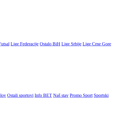
Futsal
Lige Federacije
Ostalo BiH
Lige Srbije
Lige Crne Gore
lov
Ostali sportovi
Info BET
Naš stav
Promo Sport
Sportski