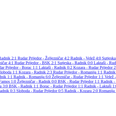
Radnik 2:1
Rudar Prijedor - Željezničar 4:2
Radnik - Velež 4:0
Sutjeska
ničar 4:1
Rudar Prijedor - BSK 2:1
Sutjeska - Radnik 0:0
Laktaši - Rud
ar Prijedor - Borac 1:1
Laktaši - Radnik 0:2
Kozara - Rudar Prijedor 
Sloboda 1:1
Kozara - Radnik 2:3
Rudar Prijedor - Romanija 1:1
Radnik
dnik 1:1
Radnik - Romanija 6:0
Željezničar - Rudar Prijedor 1:1
Velež 
 Famos 1:0
Željezničar - Radnik 0:0
BSK - Rudar Prijedor 1:1
Radnik -
na 3:0
BSK - Radnik 1:1
Borac - Rudar Prijedor 1:1
Radnik - Laktaši 1
Radnik 0:3
Sloboda - Rudar Prijedor 0:5
Radnik - Kozara 2:0
Romanija 