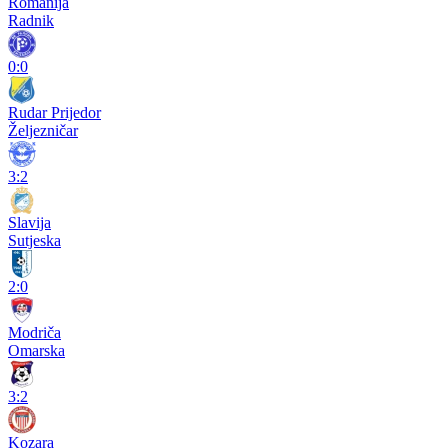
Romanija
Radnik
0:0
Rudar Prijedor
Željezničar
3:2
Slavija
Sutjeska
2:0
Modriča
Omarska
3:2
Kozara