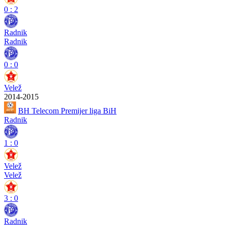
0
:
2
Radnik
Radnik
0
:
0
Velež
2014-2015
BH Telecom Premijer liga BiH
Radnik
1
:
0
Velež
Velež
3
:
0
Radnik