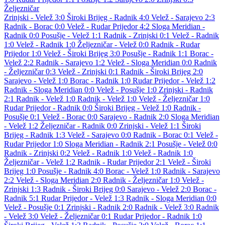
Željezničar
Zrinjski - Velež 3:0
Široki Brijeg - Radnik 4:0
Velež - Sarajevo 2:3
Radnik - Borac 0:0
Velež - Rudar Prijedor 4:2
Sloga Meridian -
Radnik 0:0
Posušje - Velež 1:1
Radnik - Zrinjski 0:1
Velež - Radnik
1:0
Velež - Radnik 1:0
Željezničar - Velež 0:0
Radnik - Rudar
Prijedor 1:0
Velež - Široki Brijeg 3:0
Posušje - Radnik 1:1
Borac -
Velež 2:2
Radnik - Sarajevo 1:2
Velež - Sloga Meridian 0:0
Radnik
- Željezničar 0:3
Velež - Zrinjski 0:1
Radnik - Široki Brijeg 2:0
Sarajevo - Velež 1:0
Borac - Radnik 1:0
Rudar Prijedor - Velež 1:2
Radnik - Sloga Meridian 0:0
Velež - Posušje 1:0
Zrinjski - Radnik
2:1
Radnik - Velež 1:0
Radnik - Velež 1:0
Velež - Željezničar 1:0
Rudar Prijedor - Radnik 0:0
Široki Brijeg - Velež 1:0
Radnik -
Posušje 0:1
Velež - Borac 0:0
Sarajevo - Radnik 2:0
Sloga Meridian
- Velež 1:2
Željezničar - Radnik 0:0
Zrinjski - Velež 1:1
Široki
Brijeg - Radnik 1:3
Velež - Sarajevo 0:0
Radnik - Borac 0:1
Velež -
Rudar Prijedor 1:0
Sloga Meridian - Radnik 2:1
Posušje - Velež 0:0
Radnik - Zrinjski 0:2
Velež - Radnik 1:0
Velež - Radnik 1:0
Željezničar - Velež 1:2
Radnik - Rudar Prijedor 2:1
Velež - Široki
Brijeg 1:0
Posušje - Radnik 4:0
Borac - Velež 1:0
Radnik - Sarajevo
2:2
Velež - Sloga Meridian 2:0
Radnik - Željezničar 1:0
Velež -
Zrinjski 1:3
Radnik - Široki Brijeg 0:0
Sarajevo - Velež 2:0
Borac -
Radnik 5:1
Rudar Prijedor - Velež 1:3
Radnik - Sloga Meridian 0:0
Velež - Posušje 0:1
Zrinjski - Radnik 2:0
Radnik - Velež 3:0
Radnik
- Velež 3:0
Velež - Željezničar 0:1
Rudar Prijedor - Radnik 1:0