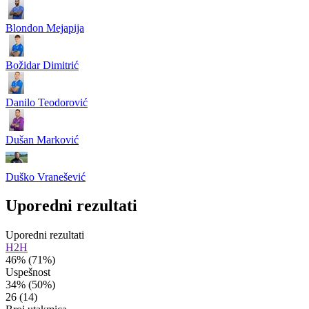
Blondon Mejapija
Božidar Dimitrić
Danilo Teodorović
Dušan Marković
Duško Vranešević
Uporedni rezultati
Uporedni rezultati
H2H
46%
(71%)
Uspešnost
34%
(50%)
26
(14)