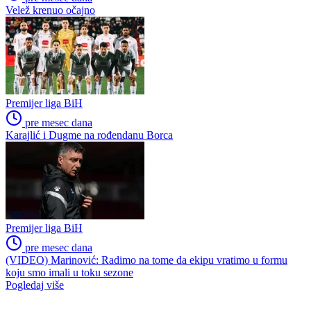
Velež krenuo očajno
Premijer liga BiH
pre mesec dana
Karajlić i Dugme na rođendanu Borca
Premijer liga BiH
pre mesec dana
(VIDEO) Marinović: Radimo na tome da ekipu vratimo u formu
koju smo imali u toku sezone
Pogledaj više
WEB PREPORUKE