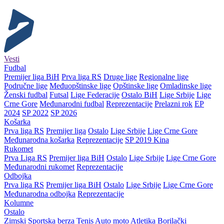
Vesti
Fudbal
Premijer liga BiH
Prva liga RS
Druge lige
Regionalne lige
Područne lige
Međuopštinske lige
Opštinske lige
Omladinske lige
Ženski fudbal
Futsal
Lige Federacije
Ostalo BiH
Lige Srbije
Lige
Crne Gore
Međunarodni fudbal
Reprezentacije
Prelazni rok
EP
2024
SP 2022
SP 2026
Košarka
Prva liga RS
Premijer liga
Ostalo
Lige Srbije
Lige Crne Gore
Međunarodna košarka
Reprezentacije
SP 2019 Kina
Rukomet
Prva Liga RS
Premijer liga BiH
Ostalo
Lige Srbije
Lige Crne Gore
Međunarodni rukomet
Reprezentacije
Odbojka
Prva liga RS
Premijer liga BiH
Ostalo
Lige Srbije
Lige Crne Gore
Međunarodna odbojka
Reprezentacije
Kolumne
Ostalo
Zimski
Sportska berza
Tenis
Auto moto
Atletika
Borilački