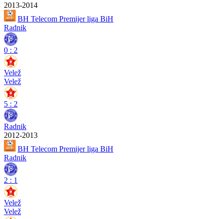
2013-2014
BH Telecom Premijer liga BiH
Radnik
0
:
2
Velež
Velež
5
:
2
Radnik
2012-2013
BH Telecom Premijer liga BiH
Radnik
2
:
1
Velež
Velež