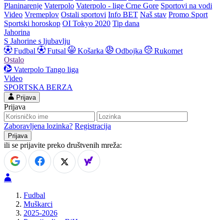
Planinarenje
Vaterpolo
Vaterpolo - lige Crne Gore
Sportovi na vodi
Video
Vremeplov
Ostali sportovi
Info BET
Naš stav
Promo Sport
Sportski horoskop
OI Tokyo 2020
Tip dana
Jahorina
S Jahorine s ljubavlju
Fudbal
Futsal
Košarka
Odbojka
Rukomet
Ostalo
Vaterpolo
Tango liga
Video
SPORTSKA BERZA
Prijava
Prijava
Zaboravljena lozinka?
Registracija
ili se prijavite preko društvenih mreža:
Fudbal
Muškarci
2025-2026