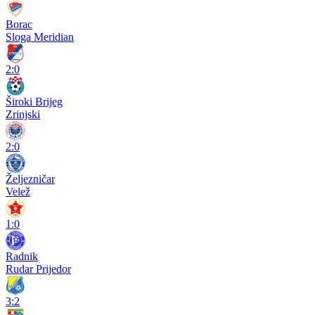
Borac
Sloga Meridian
2:0
Široki Brijeg
Zrinjski
2:0
Željezničar
Velež
1:0
Radnik
Rudar Prijedor
3:2