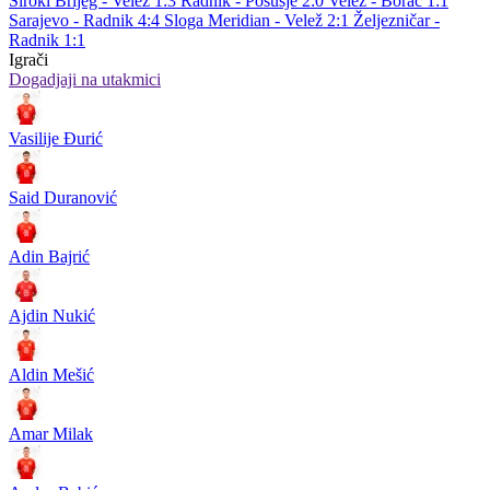
Široki Brijeg - Velež 1:3
Radnik - Posušje 2:0
Velež - Borac 1:1
Sarajevo - Radnik 4:4
Sloga Meridian - Velež 2:1
Željezničar -
Radnik 1:1
Igrači
Dogadjaji na utakmici
Vasilije Đurić
Said Duranović
Adin Bajrić
Ajdin Nukić
Aldin Mešić
Amar Milak