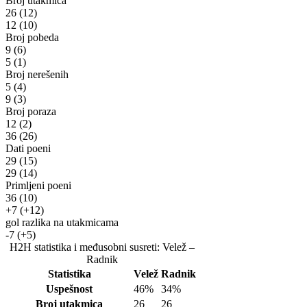
Broj utakmica
26
(12)
12
(10)
Broj pobeda
9
(6)
5
(1)
Broj nerešenih
5
(4)
9
(3)
Broj poraza
12
(2)
36
(26)
Dati poeni
29
(15)
29
(14)
Primljeni poeni
36
(10)
+7
(+12)
gol razlika na utakmicama
-7
(+5)
H2H statistika i međusobni susreti: Velež –
Radnik
Statistika
Velež
Radnik
Uspešnost
46%
34%
Broj utakmica
26
26