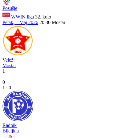
Posušje
WWIN liga
32. kolo
Petak, 1 Maj 2026
20:30
Mostar
Velež
Mostar
1
:
0
1
:
0
Radnik
Bijeljina