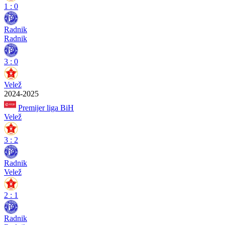
1
:
0
Radnik
Radnik
3
:
0
Velež
2024-2025
Premijer liga BiH
Velež
3
:
2
Radnik
Velež
2
:
1
Radnik