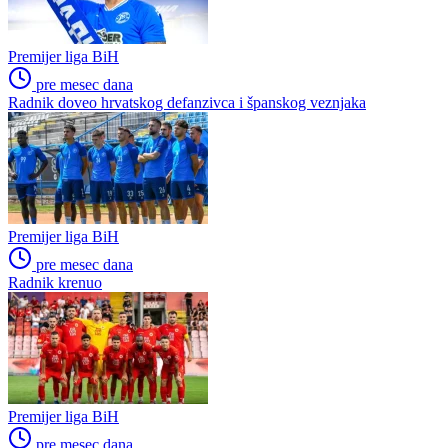
Premijer liga BiH
pre mesec dana
Radnik doveo hrvatskog defanzivca i španskog veznjaka
Premijer liga BiH
pre mesec dana
Radnik krenuo
Premijer liga BiH
pre mesec dana