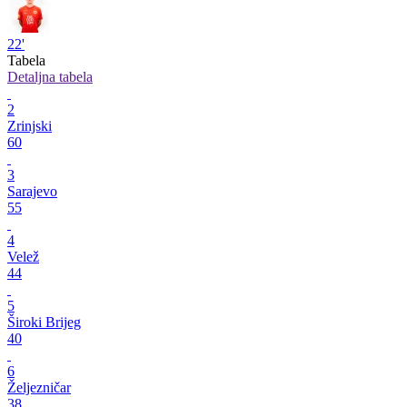
22'
Tabela
Detaljna tabela
2
Zrinjski
60
3
Sarajevo
55
4
Velež
44
5
Široki Brijeg
40
6
Željezničar
38