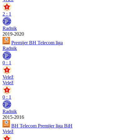
2
:
1
Radnik
2019-2020
Premijer BH Telecom liga
Radnik
0
:
1
Velež
Velež
0
:
1
Radnik
2015-2016
BH Telecom Premijer liga BiH
Velež