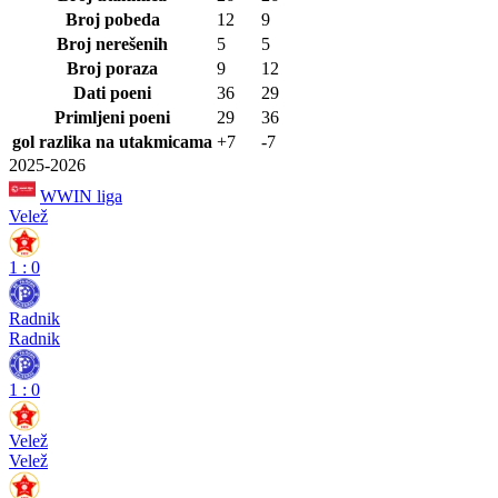
Broj pobeda
12
9
Broj nerešenih
5
5
Broj poraza
9
12
Dati poeni
36
29
Primljeni poeni
29
36
gol razlika na utakmicama
+7
-7
2025-2026
WWIN liga
Velež
1
:
0
Radnik
Radnik
1
:
0
Velež
Velež