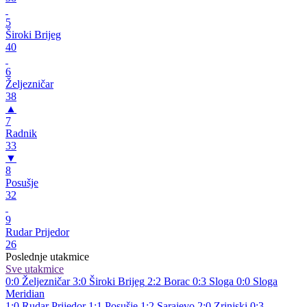
5
Široki Brijeg
40
6
Željezničar
38
▲
7
Radnik
33
▼
8
Posušje
32
9
Rudar Prijedor
26
Poslednje utakmice
Sve utakmice
0:0
Željezničar
3:0
Široki Brijeg
2:2
Borac
0:3
Sloga
0:0
Sloga
Meridian
1:0
Rudar Prijedor
1:1
Posušje
1:2
Sarajevo
2:0
Zrinjski
0:3