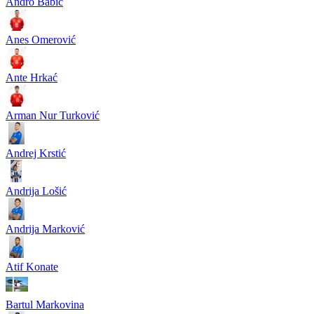
Andro Babić
Anes Omerović
Ante Hrkać
Arman Nur Turković
Andrej Krstić
Andrija Lošić
Andrija Marković
Atif Konate
Bartul Markovina