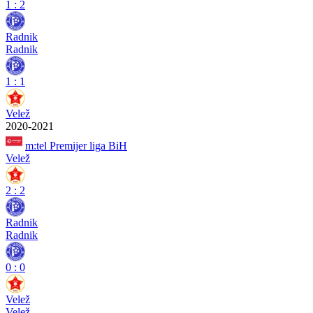
1
:
2
Radnik
Radnik
1
:
1
Velež
2020-2021
m:tel Premijer liga BiH
Velež
2
:
2
Radnik
Radnik
0
:
0
Velež
Velež