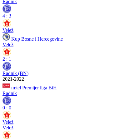
Radnik
4
:
3
Velež
Kup Bosne i Hercegovine
Velež
2
:
1
Radnik (BN)
2021-2022
m:tel Premijer liga BiH
Radnik
0
:
0
Velež
Velež