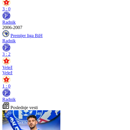
3
:
0
Radnik
2006-2007
Premijer liga BiH
Radnik
3
:
2
Velež
Velež
1
:
0
Radnik
Poslednje vesti