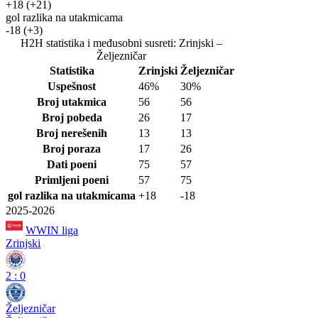
+18
(+21)
gol razlika na utakmicama
-18
(+3)
H2H statistika i međusobni susreti: Zrinjski –
Željezničar
Statistika
Zrinjski
Željezničar
Uspešnost
46%
30%
Broj utakmica
56
56
Broj pobeda
26
17
Broj nerešenih
13
13
Broj poraza
17
26
Dati poeni
75
57
Primljeni poeni
57
75
gol razlika na utakmicama
+18
-18
2025-2026
WWIN liga
Zrinjski
2
:
0
Željezničar