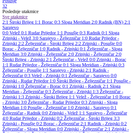
Posušje
32
Poslednje utakmice
Sve utakmice
2:1
Široki Brijeg
1:1
Borac
0:3
Sloga Meridian
2:0
Radnik (BN)
2:1
Sarajevo
0:0
Velež
0:1
Rudar Prijedor
1:1
Posušje
0:3
Radnik
0:1
Sloga
Zrinjski - Velež 3:0
Sarajevo - Željezničar 1:0
Rudar Prijedor -
Zrinjski 2:2
Željezničar - Široki Brijeg 2:2
Zrinjski - Posušje 0:0
Borac - Željezničar 1:0
Radnik - Zrinjski 0:1
Željezničar - Sloga
Meridian 3:0
Zrinjski - Željezničar 2:0
Zrinjski - Željezničar 2:0
Široki Brijeg - Zrinjski 2:1
Željezničar - Velež 0:0
Zrinjski - Borac
1:1
Rudar Prijedor - Željezničar 0:1
Sloga Meridian - Zrinjski 0:3
Željezničar - Posušje 1:1
Sarajevo - Zrinjski 2:1
Radnik -
Željezničar 0:3
Velež - Zrinjski 0:1
Željezničar - Sarajevo 0:0
Zrinjski - Rudar Prijedor 1:0
Široki Brijeg - Željezničar 1:1
Posušje -
Zrinjski 1:0
Željezničar - Borac 0:1
Zrinjski - Radnik 2:1
Sloga
Meridian - Željezničar 0:3
Željezničar - Zrinjski 1:3
Željezničar -
Zrinjski 1:3
Zrinjski - Široki Brijeg 1:1
Velež - Željezničar 1:0
Borac
- Zrinjski 3:0
Željezničar - Rudar Prijedor 0:3
Zrinjski - Sloga
Meridian 1:0
Posušje - Željezničar 1:0
Zrinjski - Sarajevo 0:1
Željezničar - Radnik 0:0
Zrinjski - Velež 1:1
Sarajevo - Željezničar
4:0
Rudar Prijedor - Zrinjski 0:2
Željezničar - Široki Brijeg 3:3
Zrinjski - Posušje 0:2
Borac - Željezničar 2:1
Radnik - Zrinjski 0:2
Željezničar - Sloga Meridian 0:0
Zrinjski - Željezničar 2:1
Zrinjski -