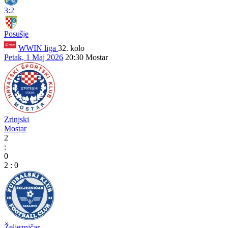
3:2
Posušje
WWIN liga
32. kolo
Petak, 1 Maj 2026
20:30
Mostar
Zrinjski
Mostar
2
:
0
2
:
0
Željezničar