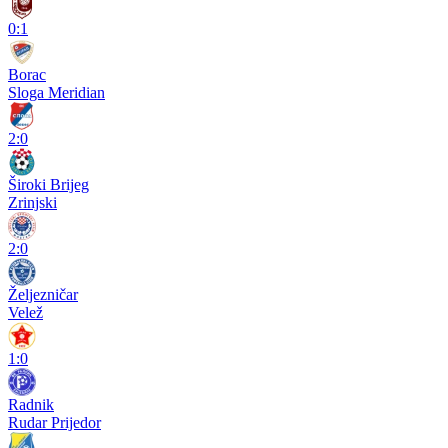
0:1
Borac
Sloga Meridian
2:0
Široki Brijeg
Zrinjski
2:0
Željezničar
Velež
1:0
Radnik
Rudar Prijedor