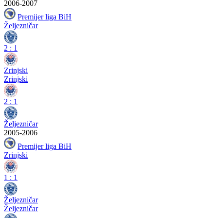
2006-2007
Premijer liga BiH
Željezničar
2
:
1
Zrinjski
Zrinjski
2
:
1
Željezničar
2005-2006
Premijer liga BiH
Zrinjski
1
:
1
Željezničar
Željezničar