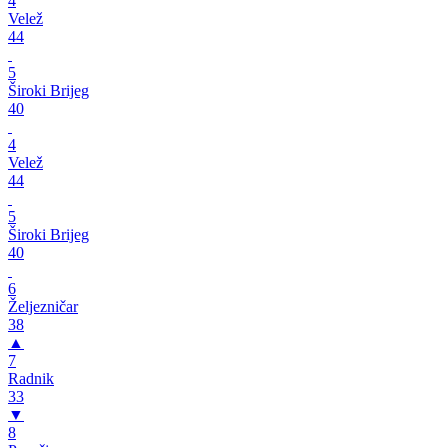
4
Velež
44
5
Široki Brijeg
40
4
Velež
44
5
Široki Brijeg
40
6
Željezničar
38
▲
7
Radnik
33
▼
8