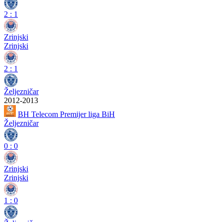
2
:
1
Zrinjski
Zrinjski
2
:
1
Željezničar
2012-2013
BH Telecom Premijer liga BiH
Željezničar
0
:
0
Zrinjski
Zrinjski
1
:
0