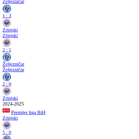
Željezničar
1
:
3
Zrinjski
Zrinjski
2
:
1
Željezničar
Željezničar
2
:
0
Zrinjski
2024-2025
Premijer liga BiH
Zrinjski
5
:
0