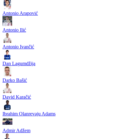
Antonio Arapović
Antonio Ilić
Antonio Ivančić
Dan Lagumdžija
Darko Bašić
David Karačić
Ibrahim Olanrevaju Adams
Admir Adžem