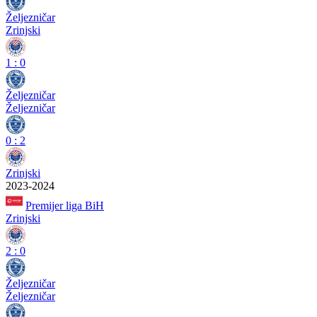
Željezničar
Zrinjski
1
:
0
Željezničar
Željezničar
0
:
2
Zrinjski
2023-2024
Premijer liga BiH
Zrinjski
2
:
0
Željezničar
Željezničar