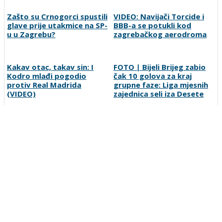
Zašto su Crnogorci spustili
VIDEO: Navijači Torcide i
glave prije utakmice na SP-
BBB-a se potukli kod
u u Zagrebu?
zagrebačkog aerodroma
Kakav otac, takav sin: I
FOTO | Bijeli Brijeg zabio
Kodro mlađi pogodio
čak 10 golova za kraj
protiv Real Madrida
grupne faze: Liga mjesnih
(VIDEO)
zajednica seli iza Desete