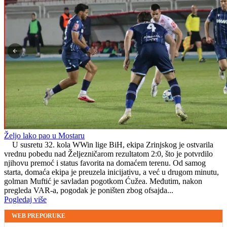
Željo lako pao u Mostaru
U susretu 32. kola WWin lige BiH, ekipa Zrinjskog je ostvarila
vrednu pobedu nad Željezničarom rezultatom 2:0, što je potvrdilo
njihovu premoć i status favorita na domaćem terenu. Od samog
starta, domaća ekipa je preuzela inicijativu, a već u drugom minutu,
golman Muftić je savladan pogotkom Ćužea. Međutim, nakon
pregleda VAR-a, pogodak je poništen zbog ofsajda...
Pogledaj više
WEB PREPORUKE