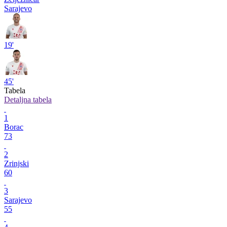
Sarajevo
19'
45'
Tabela
Detaljna tabela
1
Borac
73
2
Zrinjski
60
3
Sarajevo
55