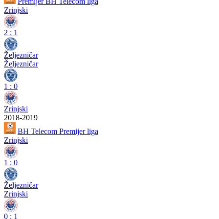
Premijer BH Telecom liga
Zrinjski
2
:
1
Željezničar
Željezničar
1
:
0
Zrinjski
2018-2019
BH Telecom Premijer liga
Zrinjski
1
:
0
Željezničar
Zrinjski
0
:
1