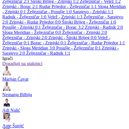
Željezničar 2:1
Široki Brijeg - Zrinjski 1:2
Željezničar - Velež 1:2
Zrinjski - Borac 2:1
Rudar Prijedor - Željezničar 1:1
Sloga Meridian
- Zrinjski 0:1
Željezničar - Posušje 1:0
Sarajevo - Zrinjski 1:1
Radnik - Željezničar 1:0
Velež - Zrinjski 1:3
Željezničar - Sarajevo
2:0
Zrinjski - Rudar Prijedor 0:0
Široki Brijeg - Željezničar 1:0
Posušje - Zrinjski 0:1
Željezničar - Borac 3:2
Zrinjski - Radnik 2:0
Sloga Meridian - Željezničar 0:0
Željezničar - Zrinjski 2:0
Željezničar - Zrinjski 2:0
Zrinjski - Široki Brijeg 0:0
Velež -
Željezničar 0:1
Borac - Zrinjski 0:1
Željezničar - Rudar Prijedor 1:1
Zrinjski - Sloga Meridian 3:0
Posušje - Željezničar 0:1
Zrinjski -
Sarajevo 2:0
Željezničar - Radnik 1:1
Igrači
Dogadjaji na utakmici
Marijan Ćavar
Nemanja Bilbija
Adi Nalić
Ante Šunjić