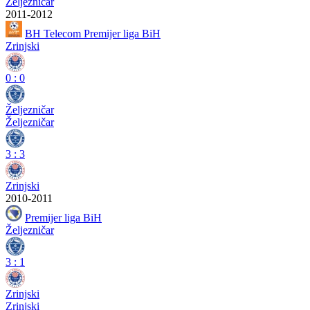
Željezničar
2011-2012
BH Telecom Premijer liga BiH
Zrinjski
0
:
0
Željezničar
Željezničar
3
:
3
Zrinjski
2010-2011
Premijer liga BiH
Željezničar
3
:
1
Zrinjski
Zrinjski