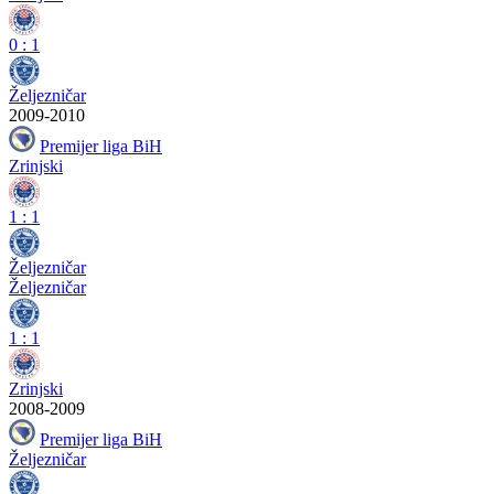
0
:
1
Željezničar
2009-2010
Premijer liga BiH
Zrinjski
1
:
1
Željezničar
Željezničar
1
:
1
Zrinjski
2008-2009
Premijer liga BiH
Željezničar