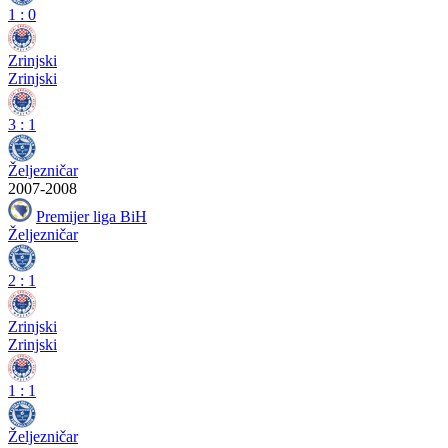
1
:
0
Zrinjski
Zrinjski
3
:
1
Željezničar
2007-2008
Premijer liga BiH
Željezničar
2
:
1
Zrinjski
Zrinjski
1
:
1
Željezničar