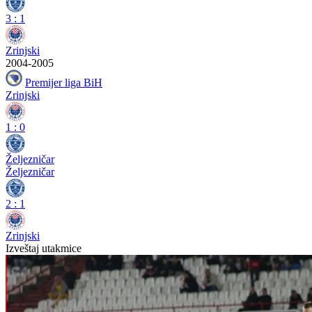
3
:
1
Zrinjski
2004-2005
Premijer liga BiH
Zrinjski
1
:
0
Željezničar
Željezničar
2
:
1
Zrinjski
Izveštaj utakmice