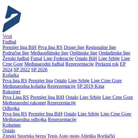
Vesti
Fudbal
Premijer liga BiH
Prva liga RS
Druge lige
Regionalne lige
Područne lige
Međuopštinske lige
Opštinske lige
Omladinske lige
Ženski fudbal
Futsal
Lige Federacije
Ostalo BiH
Lige Srbije
Lige
Crne Gore
Međunarodni fudbal
Reprezentacije
Prelazni rok
EP
2024
SP 2022
SP 2026
Košarka
Prva liga RS
Premijer liga
Ostalo
Lige Srbije
Lige Crne Gore
Međunarodna košarka
Reprezentacije
SP 2019 Kina
Rukomet
Prva Liga RS
Premijer liga BiH
Ostalo
Lige Srbije
Lige Crne Gore
Međunarodni rukomet
Reprezentacije
Odbojka
Prva liga RS
Premijer liga BiH
Ostalo
Lige Srbije
Lige Crne Gore
Međunarodna odbojka
Reprezentacije
Kolumne
Ostalo
Zimski
Sportska berza
Tenis
Auto moto
Atletika
Borilački