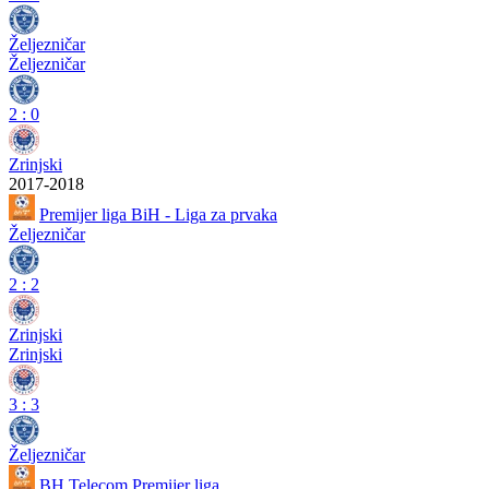
Željezničar
Željezničar
2
:
0
Zrinjski
2017-2018
Premijer liga BiH - Liga za prvaka
Željezničar
2
:
2
Zrinjski
Zrinjski
3
:
3
Željezničar
BH Telecom Premijer liga