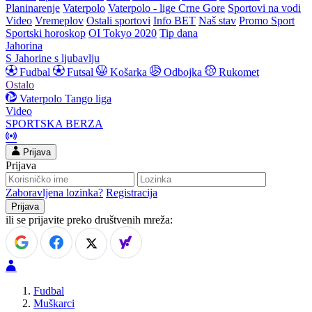
Planinarenje
Vaterpolo
Vaterpolo - lige Crne Gore
Sportovi na vodi
Video
Vremeplov
Ostali sportovi
Info BET
Naš stav
Promo Sport
Sportski horoskop
OI Tokyo 2020
Tip dana
Jahorina
S Jahorine s ljubavlju
Fudbal
Futsal
Košarka
Odbojka
Rukomet
Ostalo
Vaterpolo
Tango liga
Video
SPORTSKA BERZA
Prijava
Prijava
Zaboravljena lozinka?
Registracija
ili se prijavite preko društvenih mreža:
Fudbal
Muškarci