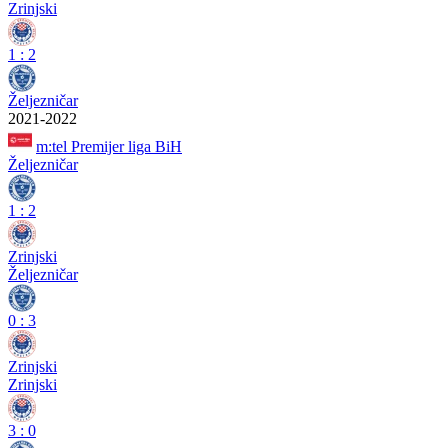
Zrinjski
1
:
2
Željezničar
2021-2022
m:tel Premijer liga BiH
Željezničar
1
:
2
Zrinjski
Željezničar
0
:
3
Zrinjski
Zrinjski
3
:
0