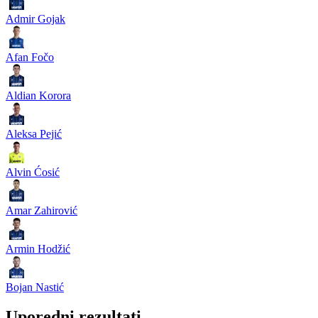
Admir Gojak
Afan Fočo
Aldian Korora
Aleksa Pejić
Alvin Ćosić
Amar Zahirović
Armin Hodžić
Bojan Nastić
Uporedni rezultati