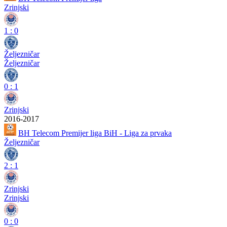
Zrinjski
1
:
0
Željezničar
Željezničar
0
:
1
Zrinjski
2016-2017
BH Telecom Premijer liga BiH - Liga za prvaka
Željezničar
2
:
1
Zrinjski
Zrinjski
0
:
0