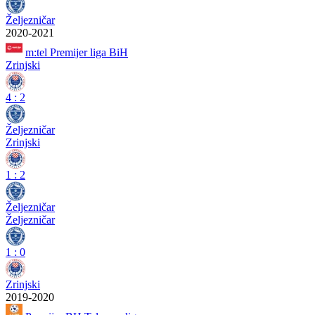
Željezničar
2020-2021
m:tel Premijer liga BiH
Zrinjski
4
:
2
Željezničar
Zrinjski
1
:
2
Željezničar
Željezničar
1
:
0
Zrinjski
2019-2020