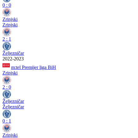
0
:
0
Zrinjski
Zrinjski
2
:
1
Željezničar
2022-2023
m:tel Premijer liga BiH
Zrinjski
2
:
0
Željezničar
Željezničar
0
:
1
Zrinjski