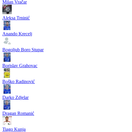
Milan Vračar
Aleksa Trninić
Anando Krecelj
Bogoljub Boro Stupar
Borislav Grahovac
Boško Radinović
Darko Zdjelar
Dragan Romanić
Tiago Kunja