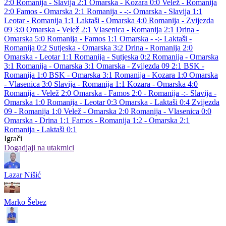
2:0
Romanija - Slavija 2:1
Omarska - Kozara 0:0
Velež - Romanija
2:0
Famos - Omarska 2:1
Romanija - -:-
Omarska - Slavija 1:1
Leotar - Romanija 1:1
Laktaši - Omarska 4:0
Romanija - Zvijezda
09 3:0
Omarska - Velež 2:1
Vlasenica - Romanija 2:1
Drina -
Omarska 5:0
Romanija - Famos 1:1
Omarska - -:-
Laktaši -
Romanija 0:2
Sutjeska - Omarska 3:2
Drina - Romanija 2:0
Omarska - Leotar 1:1
Romanija - Sutjeska 0:2
Romanija - Omarska
3:1
Romanija - Omarska 3:1
Omarska - Zvijezda 09 2:1
BSK -
Romanija 1:0
BSK - Omarska 3:1
Romanija - Kozara 1:0
Omarska
- Vlasenica 3:0
Slavija - Romanija 1:1
Kozara - Omarska 4:0
Romanija - Velež 2:0
Omarska - Famos 2:0
- Romanija -:-
Slavija -
Omarska 1:0
Romanija - Leotar 0:3
Omarska - Laktaši 0:4
Zvijezda
09 - Romanija 1:0
Velež - Omarska 2:0
Romanija - Vlasenica 0:0
Omarska - Drina 1:1
Famos - Romanija 1:2
- Omarska 2:1
Romanija - Laktaši 0:1
Igrači
Dogadjaji na utakmici
Lazar Nišić
Marko Šebez