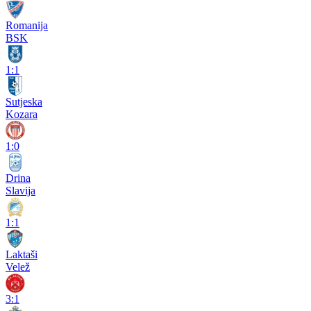
Romanija
BSK
1:1
Sutjeska
Kozara
1:0
Drina
Slavija
1:1
Laktaši
Velež
3:1