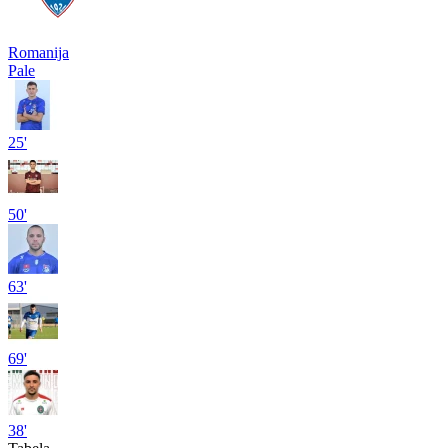
Romanija
Pale
25'
50'
63'
69'
38'