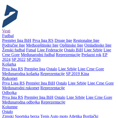
Vesti
Fudbal
Premijer liga BiH
Prva liga RS
Druge lige
Regionalne lige
Područne lige
Međuopštinske lige
Opštinske lige
Omladinske lige
Ženski fudbal
Futsal
Lige Federacije
Ostalo BiH
Lige Srbije
Lige
Crne Gore
Međunarodni fudbal
Reprezentacije
Prelazni rok
EP
2024
SP 2022
SP 2026
Košarka
Prva liga RS
Premijer liga
Ostalo
Lige Srbije
Lige Crne Gore
Međunarodna košarka
Reprezentacije
SP 2019 Kina
Rukomet
Prva Liga RS
Premijer liga BiH
Ostalo
Lige Srbije
Lige Crne Gore
Međunarodni rukomet
Reprezentacije
Odbojka
Prva liga RS
Premijer liga BiH
Ostalo
Lige Srbije
Lige Crne Gore
Međunarodna odbojka
Reprezentacije
Kolumne
Ostalo
Zimski
Sportska berza
Tenis
Auto moto
Atletika
Borilački