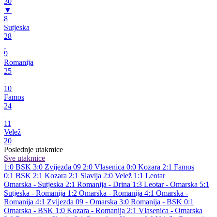
30
▼
8
Sutjeska
28
9
Romanija
25
10
Famos
24
11
Velež
20
Poslednje utakmice
Sve utakmice
1:0
BSK
3:0
Zvijezda 09
2:0
Vlasenica
0:0
Kozara
2:1
Famos
0:1
BSK
2:1
Kozara
2:1
Slavija
2:0
Velež
1:1
Leotar
Omarska - Sutjeska 2:1
Romanija - Drina 1:3
Leotar - Omarska 5:1
Sutjeska - Romanija 1:2
Omarska - Romanija 4:1
Omarska -
Romanija 4:1
Zvijezda 09 - Omarska 3:0
Romanija - BSK 0:1
Omarska - BSK 1:0
Kozara - Romanija 2:1
Vlasenica - Omarska