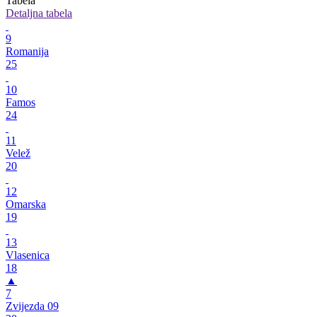
Tabela
Detaljna tabela
9
Romanija
25
10
Famos
24
11
Velež
20
12
Omarska
19
13
Vlasenica
18
▲
7
Zvijezda 09