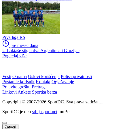
Prva liga RS
pre mesec dana
U Laktaše stigla dva Argentinca i Gruzijac
Pogledaj više
Vesti
O nama
Uslovi korišćenja
Polisa privatnosti
Postanite korisnik
Kontakt
Oglašavanje
Prijavite grešku
Pretraga
Linkovi
Ankete
Sportka berza
Copyright © 2007-2026 SportDC. Sva prava zadržana.
SportDC je deo
srbijasport.net
mreže
Zatvori