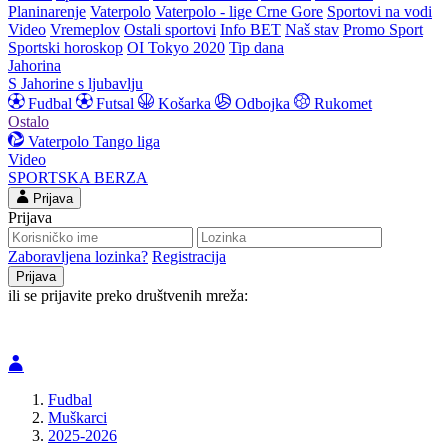
Planinarenje
Vaterpolo
Vaterpolo - lige Crne Gore
Sportovi na vodi
Video
Vremeplov
Ostali sportovi
Info BET
Naš stav
Promo Sport
Sportski horoskop
OI Tokyo 2020
Tip dana
Jahorina
S Jahorine s ljubavlju
Fudbal
Futsal
Košarka
Odbojka
Rukomet
Ostalo
Vaterpolo
Tango liga
Video
SPORTSKA BERZA
Prijava
Prijava
Zaboravljena lozinka?
Registracija
ili se prijavite preko društvenih mreža:
Fudbal
Muškarci
2025-2026