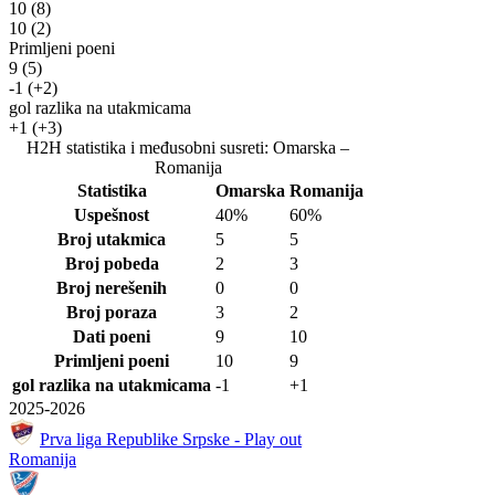
10
(8)
10
(2)
Primljeni poeni
9
(5)
-1
(+2)
gol razlika na utakmicama
+1
(+3)
H2H statistika i međusobni susreti: Omarska –
Romanija
Statistika
Omarska
Romanija
Uspešnost
40%
60%
Broj utakmica
5
5
Broj pobeda
2
3
Broj nerešenih
0
0
Broj poraza
3
2
Dati poeni
9
10
Primljeni poeni
10
9
gol razlika na utakmicama
-1
+1
2025-2026
Prva liga Republike Srpske - Play out
Romanija