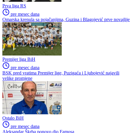
Prva liga RS
pre mesec dana
Omarska krenula sa pojačanjima, Guzina i Blagojević prve novajlije
Premijer liga BiH
pre mesec dana
BSK pred vratima Premijer lige, Puzigaća i Ljubojević najavili
velike promjene
Ostalo BiH
pre mesec dana
Aleksandar Škrba ponovo dio Famosa