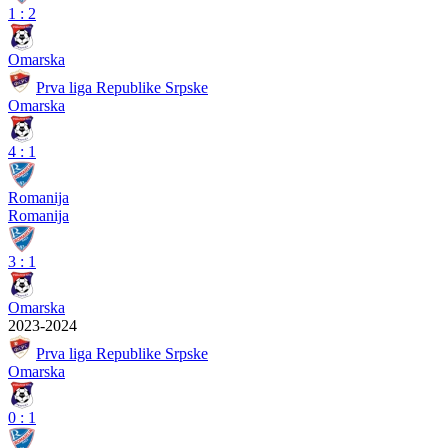
1
:
2
Omarska
Prva liga Republike Srpske
Omarska
4
:
1
Romanija
Romanija
3
:
1
Omarska
2023-2024
Prva liga Republike Srpske
Omarska
0
:
1