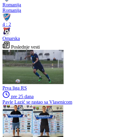
Romanija
Romanija
4
:
2
Omarska
Poslednje vesti
Prva liga RS
pre 25 dana
Pavle Lazić se rastao sa Vlasenicom