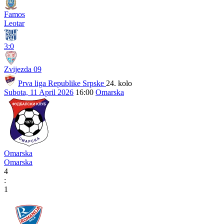
Famos
Leotar
3:0
Zvijezda 09
Prva liga Republike Srpske
24. kolo
Subota, 11 April 2026
16:00
Omarska
Omarska
Omarska
4
:
1