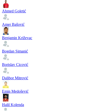
Ahmed Goletić
Amer Bašović
Benjamin Križevac
Bogdan Simanić
Borislav Cicović
Dalibor Mitrović
Emin Medošević
Halil Kolenda