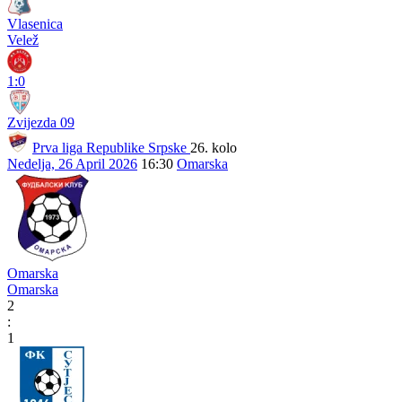
Vlasenica
Velež
1:0
Zvijezda 09
Prva liga Republike Srpske
26. kolo
Nedelja, 26 April 2026
16:30
Omarska
Omarska
Omarska
2
:
1