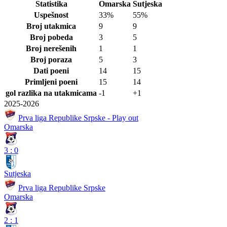
Statistika
Omarska
Sutjeska
Uspešnost
33%
55%
Broj utakmica
9
9
Broj pobeda
3
5
Broj nerešenih
1
1
Broj poraza
5
3
Dati poeni
14
15
Primljeni poeni
15
14
gol razlika na utakmicama
-1
+1
2025-2026
Prva liga Republike Srpske - Play out
Omarska
3
:
0
Sutjeska
Prva liga Republike Srpske
Omarska
2
:
1