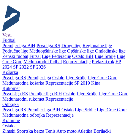
Vesti
Fudbal
Premijer liga BiH
Prva liga RS
Druge lige
Regionalne lige
Područne lige
Međuopštinske lige
Opštinske lige
Omladinske lige
Ženski fudbal
Futsal
Lige Federacije
Ostalo BiH
Lige Srbije
Lige
Crne Gore
Međunarodni fudbal
Reprezentacije
Prelazni rok
EP
2024
SP 2022
SP 2026
Košarka
Prva liga RS
Premijer liga
Ostalo
Lige Srbije
Lige Crne Gore
Međunarodna košarka
Reprezentacije
SP 2019 Kina
Rukomet
Prva Liga RS
Premijer liga BiH
Ostalo
Lige Srbije
Lige Crne Gore
Međunarodni rukomet
Reprezentacije
Odbojka
Prva liga RS
Premijer liga BiH
Ostalo
Lige Srbije
Lige Crne Gore
Međunarodna odbojka
Reprezentacije
Kolumne
Ostalo
Zimski
Sportska berza
Tenis
Auto moto
Atletika
Borilački