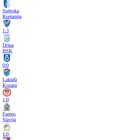
Sutjeska
Romanija
1:3
Drina
BSK
0:0
Laktaši
Kozara
1:0
Famos
Slavija
1:0