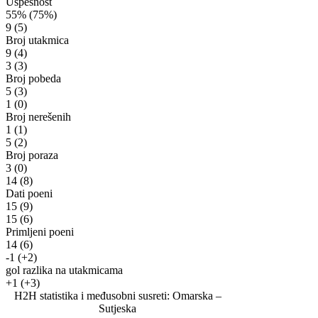
Uspešnost
55%
(75%)
9
(5)
Broj utakmica
9
(4)
3
(3)
Broj pobeda
5
(3)
1
(0)
Broj nerešenih
1
(1)
5
(2)
Broj poraza
3
(0)
14
(8)
Dati poeni
15
(9)
15
(6)
Primljeni poeni
14
(6)
-1
(+2)
gol razlika na utakmicama
+1
(+3)
H2H statistika i međusobni susreti: Omarska –
Sutjeska