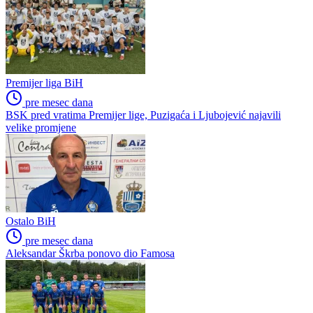
Premijer liga BiH
pre mesec dana
BSK pred vratima Premijer lige, Puzigaća i Ljubojević najavili
velike promjene
Ostalo BiH
pre mesec dana
Aleksandar Škrba ponovo dio Famosa