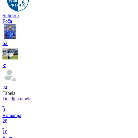
Sutjeska
Foča
62'
8'
24'
Tabela
Detaljna tabela
9
Romanija
28
10
Famos