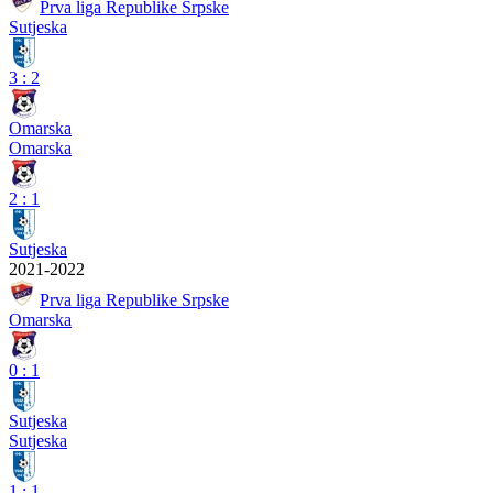
Prva liga Republike Srpske
Sutjeska
3
:
2
Omarska
Omarska
2
:
1
Sutjeska
2021-2022
Prva liga Republike Srpske
Omarska
0
:
1
Sutjeska
Sutjeska
1
:
1