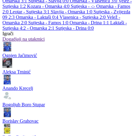
Omarska 3:1
Sutjeska - Slavija 0:0
Omarska - Vlasenica 3:0
Velež -
Sutjeska 1:2
Kozara - Omarska 4:0
Sutjeska - -:-
Omarska - Famos
2:0
Leotar - Sutjeska 3:1
Slavija - Omarska 1:0
Sutjeska - Zvijezda
09 2:3
Omarska - Laktaši 0:4
Vlasenica - Sutjeska 2:0
Velež -
Omarska 2:0
Sutjeska - Famos 1:0
Omarska - Drina 1:1
Laktaši -
Sutjeska 4:2
- Omarska 2:1
Sutjeska - Drina 0:0
Igrači
Dogadjaji na utakmici
Ognjen Jaćimović
Aleksa Trninić
Anando Krecelj
Bogoljub Boro Stupar
Borislav Grahovac