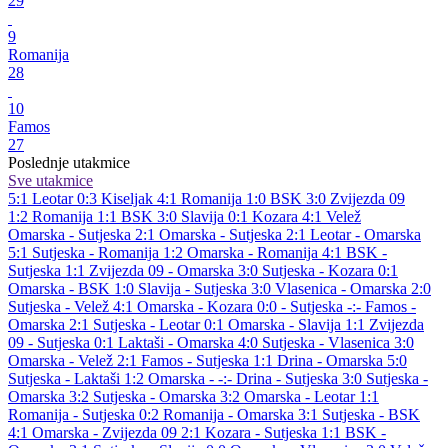
29
9
Romanija
28
10
Famos
27
Poslednje utakmice
Sve utakmice
5:1
Leotar
0:3
Kiseljak
4:1
Romanija
1:0
BSK
3:0
Zvijezda 09
1:2
Romanija
1:1
BSK
3:0
Slavija
0:1
Kozara
4:1
Velež
Omarska - Sutjeska 2:1
Omarska - Sutjeska 2:1
Leotar - Omarska
5:1
Sutjeska - Romanija 1:2
Omarska - Romanija 4:1
BSK -
Sutjeska 1:1
Zvijezda 09 - Omarska 3:0
Sutjeska - Kozara 0:1
Omarska - BSK 1:0
Slavija - Sutjeska 3:0
Vlasenica - Omarska 2:0
Sutjeska - Velež 4:1
Omarska - Kozara 0:0
- Sutjeska -:-
Famos -
Omarska 2:1
Sutjeska - Leotar 0:1
Omarska - Slavija 1:1
Zvijezda
09 - Sutjeska 0:1
Laktaši - Omarska 4:0
Sutjeska - Vlasenica 3:0
Omarska - Velež 2:1
Famos - Sutjeska 1:1
Drina - Omarska 5:0
Sutjeska - Laktaši 1:2
Omarska - -:-
Drina - Sutjeska 3:0
Sutjeska -
Omarska 3:2
Sutjeska - Omarska 3:2
Omarska - Leotar 1:1
Romanija - Sutjeska 0:2
Romanija - Omarska 3:1
Sutjeska - BSK
4:1
Omarska - Zvijezda 09 2:1
Kozara - Sutjeska 1:1
BSK -