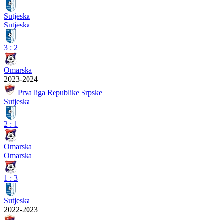
Sutjeska
Sutjeska
3
:
2
Omarska
2023-2024
Prva liga Republike Srpske
Sutjeska
2
:
1
Omarska
Omarska
1
:
3
Sutjeska
2022-2023