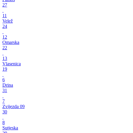
27
11
Velež
24
12
Omarska
22
13
Vlasenica
19
6
Drina
31
7
Zvijezda 09
30
8
Sutjeska