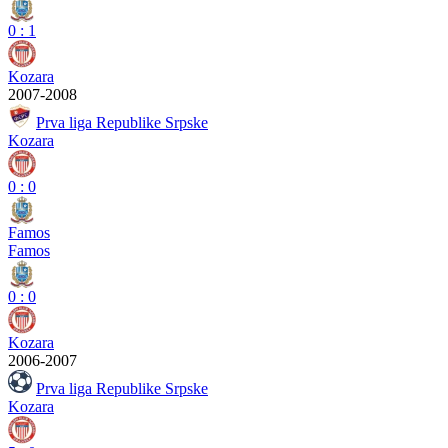
0
:
1
Kozara
2007-2008
Prva liga Republike Srpske
Kozara
0
:
0
Famos
Famos
0
:
0
Kozara
2006-2007
Prva liga Republike Srpske
Kozara