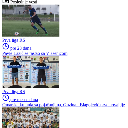
Poslednje vesti
Prva liga RS
pre 28 dana
Pavle Lazić se rastao sa Vlasenicom
Prva liga RS
pre mesec dana
Omarska krenula sa pojačanjima, Guzina i Blagojević prve novajlije