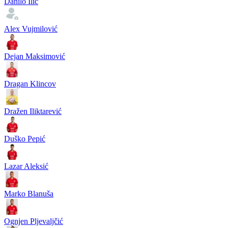
Danilo Ilić
Alex Vujmilović
Dejan Maksimović
Dragan Klincov
Dražen Iliktarević
Duško Pepić
Lazar Aleksić
Marko Blanuša
Ognjen Pljevaljčić