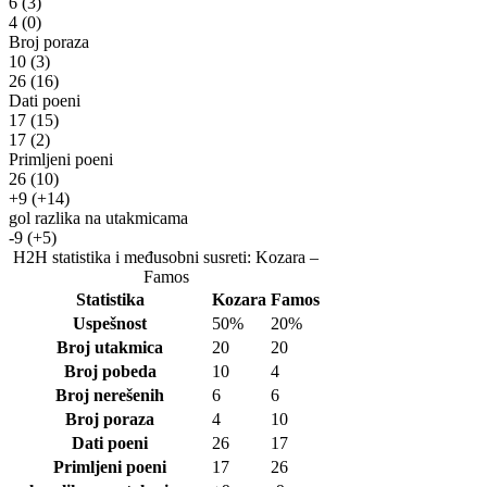
6
(3)
4
(0)
Broj poraza
10
(3)
26
(16)
Dati poeni
17
(15)
17
(2)
Primljeni poeni
26
(10)
+9
(+14)
gol razlika na utakmicama
-9
(+5)
H2H statistika i međusobni susreti: Kozara –
Famos
Statistika
Kozara
Famos
Uspešnost
50%
20%
Broj utakmica
20
20
Broj pobeda
10
4
Broj nerešenih
6
6
Broj poraza
4
10
Dati poeni
26
17
Primljeni poeni
17
26