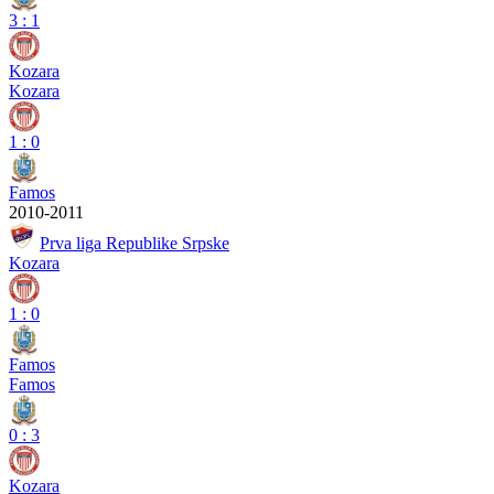
3
:
1
Kozara
Kozara
1
:
0
Famos
2010-2011
Prva liga Republike Srpske
Kozara
1
:
0
Famos
Famos
0
:
3
Kozara