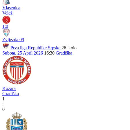
Vlasenica
Velež
1:0
Zvijezda 09
Prva liga Republike Srpske
26. kolo
Subota, 25 April 2026
16:30
Gradiška
Kozara
Gradiška
1
:
0