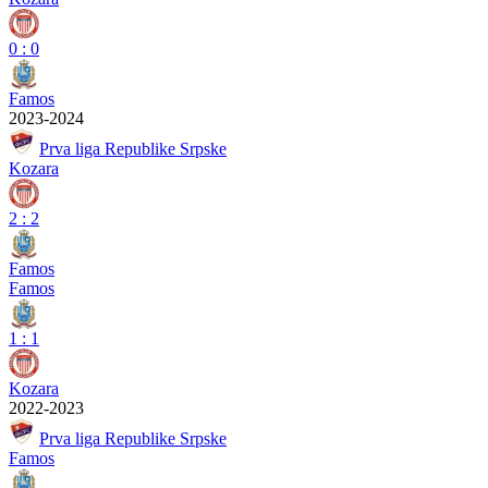
0
:
0
Famos
2023-2024
Prva liga Republike Srpske
Kozara
2
:
2
Famos
Famos
1
:
1
Kozara
2022-2023
Prva liga Republike Srpske
Famos