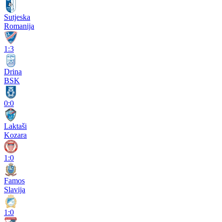
Sutjeska
Romanija
1:3
Drina
BSK
0:0
Laktaši
Kozara
1:0
Famos
Slavija
1:0