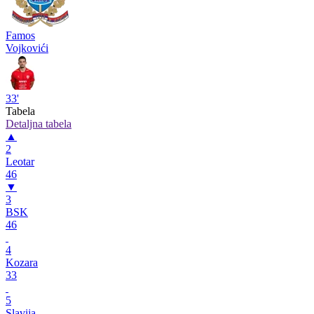
Famos
Vojkovići
33'
Tabela
Detaljna tabela
▲
2
Leotar
46
▼
3
BSK
46
4
Kozara
33
5
Slavija