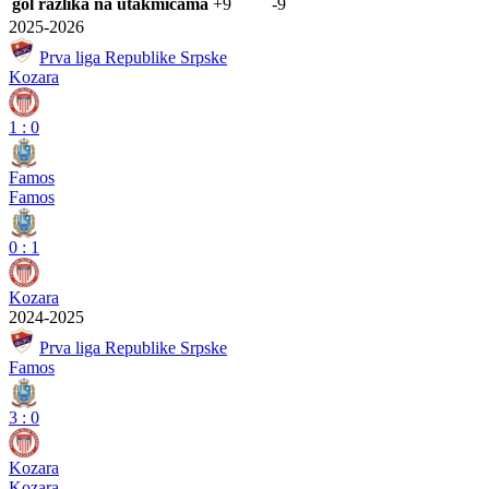
gol razlika na utakmicama
+9
-9
2025-2026
Prva liga Republike Srpske
Kozara
1
:
0
Famos
Famos
0
:
1
Kozara
2024-2025
Prva liga Republike Srpske
Famos
3
:
0
Kozara
Kozara