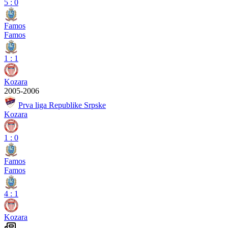
5
:
0
Famos
Famos
1
:
1
Kozara
2005-2006
Prva liga Republike Srpske
Kozara
1
:
0
Famos
Famos
4
:
1
Kozara