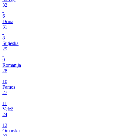
32
6
Drina
31
8
Sutjeska
29
9
Romanija
28
10
Famos
27
11
Velež
24
12
Omarska