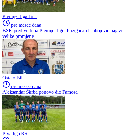
Premijer liga BiH
pre mesec dana
BSK pred vratima Premijer lige, Puzigaća i Ljubojević najavili
velike promjene
Ostalo BiH
pre mesec dana
Aleksandar Škrba ponovo dio Famosa
Prva liga RS