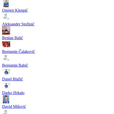
Ognjen Klenpić
Aleksander Stožinić
Benian Balić
Benjamin Čalaković
Benjamin Babić
Danel Blažić
Darko Hrkalo
David Mišović