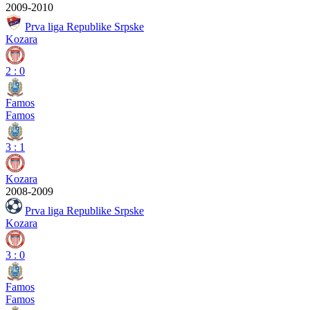
2009-2010
Prva liga Republike Srpske
Kozara
2
:
0
Famos
Famos
3
:
1
Kozara
2008-2009
Prva liga Republike Srpske
Kozara
3
:
0
Famos
Famos