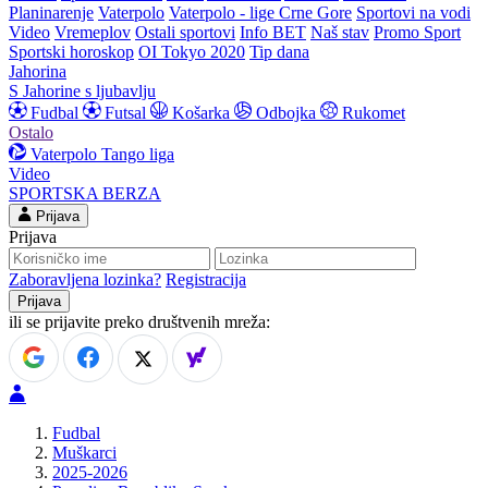
Planinarenje
Vaterpolo
Vaterpolo - lige Crne Gore
Sportovi na vodi
Video
Vremeplov
Ostali sportovi
Info BET
Naš stav
Promo Sport
Sportski horoskop
OI Tokyo 2020
Tip dana
Jahorina
S Jahorine s ljubavlju
Fudbal
Futsal
Košarka
Odbojka
Rukomet
Ostalo
Vaterpolo
Tango liga
Video
SPORTSKA BERZA
Prijava
Prijava
Zaboravljena lozinka?
Registracija
ili se prijavite preko društvenih mreža:
Fudbal
Muškarci
2025-2026