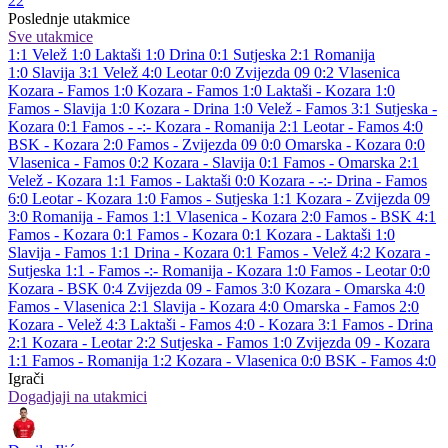
22
Poslednje utakmice
Sve utakmice
1:1
Velež
1:0
Laktaši
1:0
Drina
0:1
Sutjeska
2:1
Romanija
1:0
Slavija
3:1
Velež
4:0
Leotar
0:0
Zvijezda 09
0:2
Vlasenica
Kozara - Famos 1:0
Kozara - Famos 1:0
Laktaši - Kozara 1:0
Famos - Slavija 1:0
Kozara - Drina 1:0
Velež - Famos 3:1
Sutjeska -
Kozara 0:1
Famos - -:-
Kozara - Romanija 2:1
Leotar - Famos 4:0
BSK - Kozara 2:0
Famos - Zvijezda 09 0:0
Omarska - Kozara 0:0
Vlasenica - Famos 0:2
Kozara - Slavija 0:1
Famos - Omarska 2:1
Velež - Kozara 1:1
Famos - Laktaši 0:0
Kozara - -:-
Drina - Famos
6:0
Leotar - Kozara 1:0
Famos - Sutjeska 1:1
Kozara - Zvijezda 09
3:0
Romanija - Famos 1:1
Vlasenica - Kozara 2:0
Famos - BSK 4:1
Famos - Kozara 0:1
Famos - Kozara 0:1
Kozara - Laktaši 1:0
Slavija - Famos 1:1
Drina - Kozara 0:1
Famos - Velež 4:2
Kozara -
Sutjeska 1:1
- Famos -:-
Romanija - Kozara 1:0
Famos - Leotar 0:0
Kozara - BSK 0:4
Zvijezda 09 - Famos 3:0
Kozara - Omarska 4:0
Famos - Vlasenica 2:1
Slavija - Kozara 4:0
Omarska - Famos 2:0
Kozara - Velež 4:3
Laktaši - Famos 4:0
- Kozara 3:1
Famos - Drina
2:1
Kozara - Leotar 2:2
Sutjeska - Famos 1:0
Zvijezda 09 - Kozara
1:1
Famos - Romanija 1:2
Kozara - Vlasenica 0:0
BSK - Famos 4:0
Igrači
Dogadjaji na utakmici