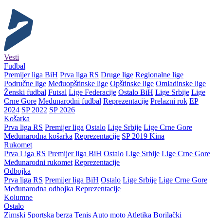
Vesti
Fudbal
Premijer liga BiH
Prva liga RS
Druge lige
Regionalne lige
Područne lige
Međuopštinske lige
Opštinske lige
Omladinske lige
Ženski fudbal
Futsal
Lige Federacije
Ostalo BiH
Lige Srbije
Lige
Crne Gore
Međunarodni fudbal
Reprezentacije
Prelazni rok
EP
2024
SP 2022
SP 2026
Košarka
Prva liga RS
Premijer liga
Ostalo
Lige Srbije
Lige Crne Gore
Međunarodna košarka
Reprezentacije
SP 2019 Kina
Rukomet
Prva Liga RS
Premijer liga BiH
Ostalo
Lige Srbije
Lige Crne Gore
Međunarodni rukomet
Reprezentacije
Odbojka
Prva liga RS
Premijer liga BiH
Ostalo
Lige Srbije
Lige Crne Gore
Međunarodna odbojka
Reprezentacije
Kolumne
Ostalo
Zimski
Sportska berza
Tenis
Auto moto
Atletika
Borilački