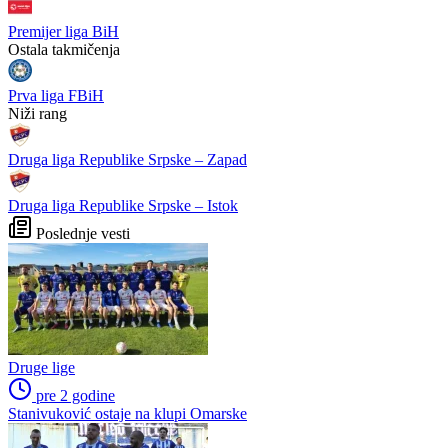
WEB PREPORUKE
Novak Đoković predlaže
FIFA se izvinila svim svojim
velike promjene: Kraći
članicama zbog FFE
mečevi, brži setovi i nova
projekta: Ali rukovodstvo i
pravila bodovanja
dalje podržava Infantina
Sloboda krenula po povratak
Italijani otkrili koji broj će
u elitu: Cilj je jasan –
Kerim Alajbegović nositi u
ekspresni povratak u
Juventusu
Premijer ligu BiH
Modrić: San je i dalje isti
Ko je žena koju mnogi vide
kao predsjednicu FIFA-e
umjesto Infantina? Uskoro
mi mogla promijeniti svjetski
nogomet
Preporučuje ContentExchange
Liga višeg ranga