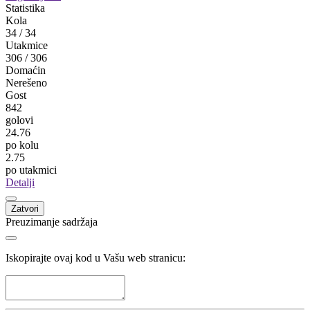
Miloš Perović
BSK
Banja Luka
19
Srđan Drašković
Velež
Nevesinje
17
Žoel da Silva
Rudar Prijedor
Prijedor
17
Jovan Bokić
Kozara
Gradiška
14
Pogledaj sve
Statistika