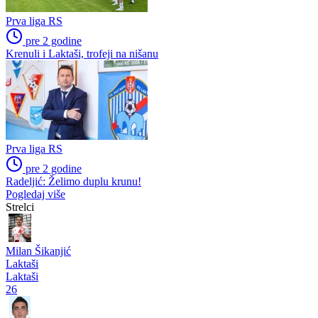
Prva liga RS
pre 2 godine
Defanzivci na potpisu: Sergej Tomić produžio ugovor, Dejan Đerić
se vratio u Slaviju
Druge lige
pre 2 godine
Razišli se Stokić i Modriča