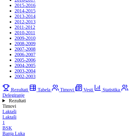
2015-2016
2014-2015
2013-2014
2012-2013
2011-2012
2010-2011
2009-2010
2008-2009
2007-2008
2006-2007
2005-2006
2004-2005
2003-2004
2002-2003
Rezultati
Tabela
Timovi
Vesti
Statistika
Delegiranje
Rezultati
Timovi
Laktaši
Laktaši
1
BSK
Banja Luka