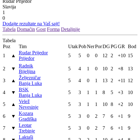
Rudar Prijedor
Slavija
1
0
Dodajte rezultate na Vaš sajt!
Tabela
Domaćin
Gost
Forma
Detaljnije
Tabela
Poz
Tim
Utak
Pob
Ner
Por
DG
PG
GR
Bod
Rudar Prijedor
1
▲
5
5
0
0
12
2
+10
15
Prijedor
Radnik
2
▼
5
4
1
0
10
2
+8
13
Bijeljina
Željezničar
3
▲
5
4
0
1
13
2
+11
12
Banja Luka
BSK
4
▼
5
3
1
1
8
5
+3
10
Banja Luka
Velež
5
▲
5
3
1
1
10
8
+2
10
Nevesinje
Kozara
6
▼
5
3
0
2
7
6
+1
9
Gradiška
Leotar
7
▼
5
3
0
2
7
6
+1
9
Trebinje
Laktaši
8
▼
5
2
2
1
10
6
+4
8