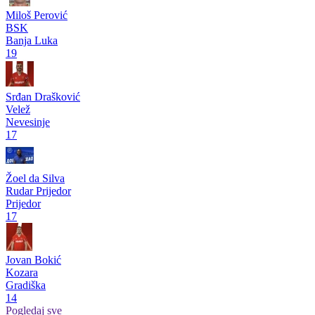
Prva liga RS
pre 2 godine
Krenuli i Laktaši, trofeji na nišanu
Prva liga RS
pre 2 godine
Radeljić: Želimo duplu krunu!
Pogledaj više
Strelci
Milan Šikanjić
Laktaši
Laktaši
26