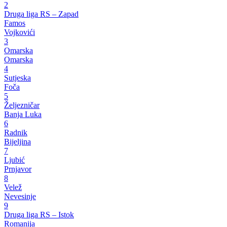
2
Druga liga RS – Zapad
Famos
Vojkovići
3
Omarska
Omarska
4
Sutjeska
Foča
5
Željezničar
Banja Luka
6
Radnik
Bijeljina
7
Ljubić
Prnjavor
8
Velež
Nevesinje
9
Druga liga RS – Istok
Romanija