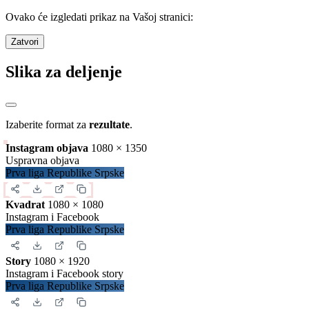
Kola
34
/
34
Utakmice
306
/
306
Domaćin
Nerešeno
Gost
842
golovi
24.76
po kolu
2.75
po utakmici
Detalji
Zatvori
Preuzimanje sadržaja
Iskopirajte ovaj kod u Vašu web stranicu: