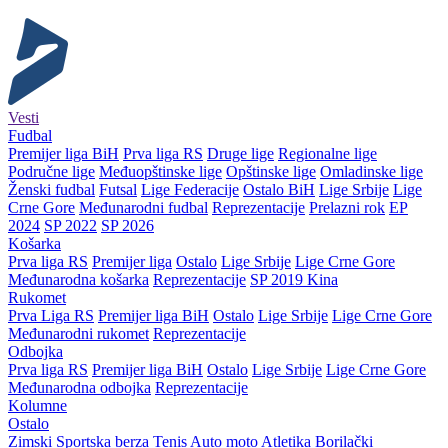
Vesti
Fudbal
Premijer liga BiH
Prva liga RS
Druge lige
Regionalne lige
Područne lige
Međuopštinske lige
Opštinske lige
Omladinske lige
Ženski fudbal
Futsal
Lige Federacije
Ostalo BiH
Lige Srbije
Lige
Crne Gore
Međunarodni fudbal
Reprezentacije
Prelazni rok
EP
2024
SP 2022
SP 2026
Košarka
Prva liga RS
Premijer liga
Ostalo
Lige Srbije
Lige Crne Gore
Međunarodna košarka
Reprezentacije
SP 2019 Kina
Rukomet
Prva Liga RS
Premijer liga BiH
Ostalo
Lige Srbije
Lige Crne Gore
Međunarodni rukomet
Reprezentacije
Odbojka
Prva liga RS
Premijer liga BiH
Ostalo
Lige Srbije
Lige Crne Gore
Međunarodna odbojka
Reprezentacije
Kolumne
Ostalo
Zimski
Sportska berza
Tenis
Auto moto
Atletika
Borilački