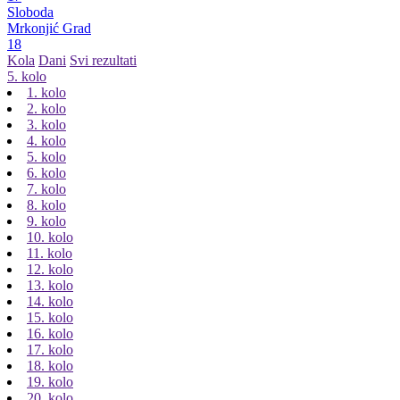
Sloboda
Mrkonjić Grad
18
Kola
Dani
Svi rezultati
5. kolo
1. kolo
2. kolo
3. kolo
4. kolo
5. kolo
6. kolo
7. kolo
8. kolo
9. kolo
10. kolo
11. kolo
12. kolo
13. kolo
14. kolo
15. kolo
16. kolo
17. kolo
18. kolo
19. kolo
20. kolo