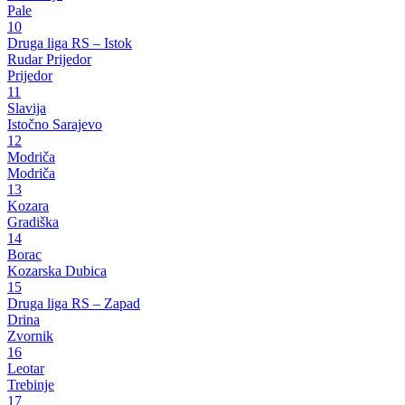
Pale
10
Druga liga RS – Istok
Rudar Prijedor
Prijedor
11
Slavija
Istočno Sarajevo
12
Modriča
Modriča
13
Kozara
Gradiška
14
Borac
Kozarska Dubica
15
Druga liga RS – Zapad
Drina
Zvornik
16
Leotar
Trebinje
17