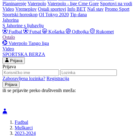
Planinarenje
Vaterpolo
Vaterpolo - lige Crne Gore
Sportovi na vodi
Video
Vremeplov
Ostali sportovi
Info BET
Naš stav
Promo Sport
Sportski horoskop
OI Tokyo 2020
Tip dana
Jahorina
S Jahorine s ljubavlju
Fudbal
Futsal
Košarka
Odbojka
Rukomet
Ostalo
Vaterpolo
Tango liga
Video
SPORTSKA BERZA
Prijava
Prijava
Zaboravljena lozinka?
Registracija
ili se prijavite preko društvenih mreža:
Fudbal
Muškarci
2023-2024