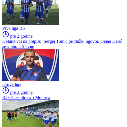
Premijer liga BiH
Ostala takmičenja
Prva liga FBiH
Niži rang
Druga liga Republike Srpske – Zapad
Druga liga Republike Srpske – Istok
Poslednje vesti
Druge lige
pre 2 godine
Stanivuković ostaje na klupi Omarske