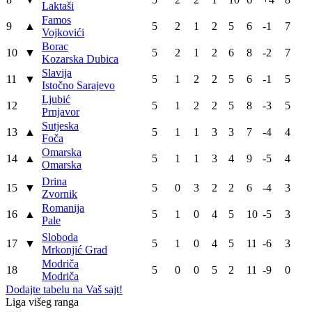
Laktaši
Famos
9
▲
5
2
1
2
5
6
-1
7
Vojkovići
Borac
10
▼
5
2
1
2
6
8
-2
7
Kozarska Dubica
Slavija
11
▼
5
1
2
2
5
6
-1
5
Istočno Sarajevo
Ljubić
12
5
1
2
2
5
8
-3
5
Prnjavor
Sutjeska
13
▲
5
1
1
3
3
7
-4
4
Foča
Omarska
14
▲
5
1
1
3
4
9
-5
4
Omarska
Drina
15
▼
5
0
3
2
2
6
-4
3
Zvornik
Romanija
16
▲
5
1
0
4
5
10
-5
3
Pale
Sloboda
17
▼
5
1
0
4
5
11
-6
3
Mrkonjić Grad
Modriča
18
5
0
0
5
2
11
-9
0
Modriča
Dodajte tabelu na Vaš sajt!