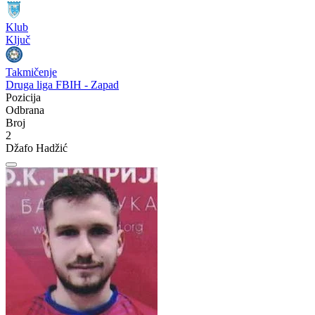
Klub
Ključ
Takmičenje
Druga liga FBIH - Zapad
Pozicija
Odbrana
Broj
2
Džafo Hadžić