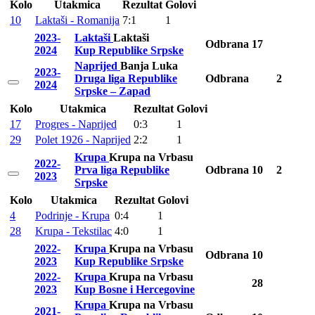
Kolo
Utakmica
Rezultat
Golovi
10
Laktaši - Romanija
7:1
1
2023-
Laktaši
Laktaši
Odbrana
17
2024
Kup Republike Srpske
Naprijed
Banja Luka
2023-
Druga liga Republike
Odbrana
2
2024
Srpske – Zapad
Kolo
Utakmica
Rezultat
Golovi
17
Progres - Naprijed
0:3
1
29
Polet 1926 - Naprijed
2:2
1
Krupa
Krupa na Vrbasu
2022-
Prva liga Republike
Odbrana
10
2
2023
Srpske
Kolo
Utakmica
Rezultat
Golovi
4
Podrinje - Krupa
0:4
1
28
Krupa - Tekstilac
4:0
1
2022-
Krupa
Krupa na Vrbasu
Odbrana
10
2023
Kup Republike Srpske
2022-
Krupa
Krupa na Vrbasu
28
2023
Kup Bosne i Hercegovine
Krupa
Krupa na Vrbasu
2021-