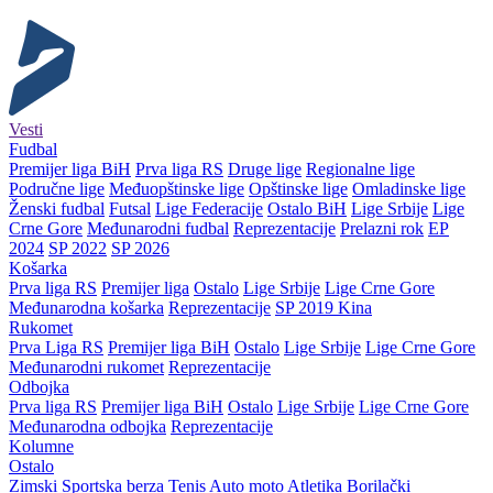
Vesti
Fudbal
Premijer liga BiH
Prva liga RS
Druge lige
Regionalne lige
Područne lige
Međuopštinske lige
Opštinske lige
Omladinske lige
Ženski fudbal
Futsal
Lige Federacije
Ostalo BiH
Lige Srbije
Lige
Crne Gore
Međunarodni fudbal
Reprezentacije
Prelazni rok
EP
2024
SP 2022
SP 2026
Košarka
Prva liga RS
Premijer liga
Ostalo
Lige Srbije
Lige Crne Gore
Međunarodna košarka
Reprezentacije
SP 2019 Kina
Rukomet
Prva Liga RS
Premijer liga BiH
Ostalo
Lige Srbije
Lige Crne Gore
Međunarodni rukomet
Reprezentacije
Odbojka
Prva liga RS
Premijer liga BiH
Ostalo
Lige Srbije
Lige Crne Gore
Međunarodna odbojka
Reprezentacije
Kolumne
Ostalo
Zimski
Sportska berza
Tenis
Auto moto
Atletika
Borilački