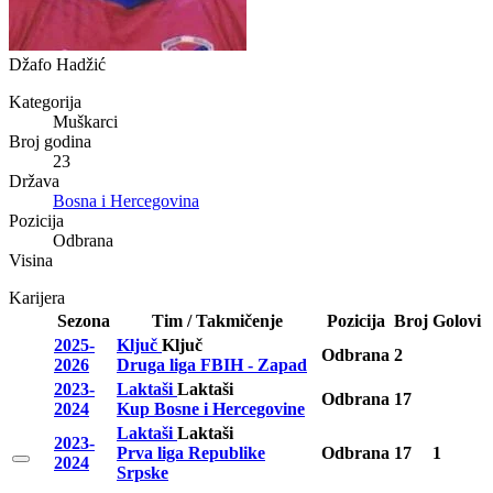
Džafo Hadžić
Kategorija
Muškarci
Broj godina
23
Država
Bosna i Hercegovina
Pozicija
Odbrana
Visina
Karijera
Sezona
Tim / Takmičenje
Pozicija
Broj
Golovi
2025-
Ključ
Ključ
Odbrana
2
2026
Druga liga FBIH - Zapad
2023-
Laktaši
Laktaši
Odbrana
17
2024
Kup Bosne i Hercegovine
Laktaši
Laktaši
2023-
Prva liga Republike
Odbrana
17
1
2024
Srpske