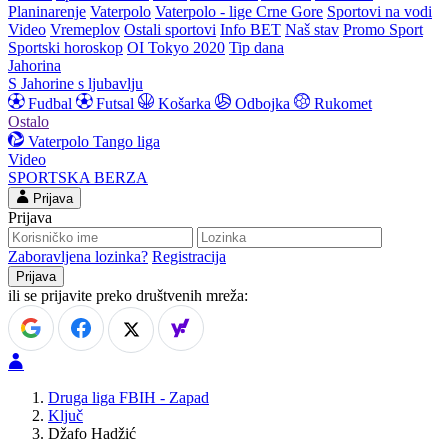
Planinarenje
Vaterpolo
Vaterpolo - lige Crne Gore
Sportovi na vodi
Video
Vremeplov
Ostali sportovi
Info BET
Naš stav
Promo Sport
Sportski horoskop
OI Tokyo 2020
Tip dana
Jahorina
S Jahorine s ljubavlju
Fudbal
Futsal
Košarka
Odbojka
Rukomet
Ostalo
Vaterpolo
Tango liga
Video
SPORTSKA BERZA
Prijava
Prijava
Zaboravljena lozinka?
Registracija
ili se prijavite preko društvenih mreža:
Druga liga FBIH - Zapad
Ključ
Džafo Hadžić