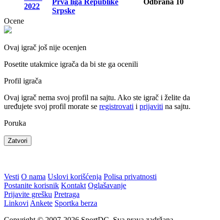
Prva liga Republike
Odbrana
10
2022
Srpske
Ocene
Ovaj igrač još nije ocenjen
Posetite utakmice igrača da bi ste ga ocenili
Profil igrača
Ovaj igrač nema svoj profil na sajtu. Ako ste igrač i želite da
uređujete svoj profil morate se
registrovati
i
prijaviti
na sajtu.
Poruka
Zatvori
Vesti
O nama
Uslovi korišćenja
Polisa privatnosti
Postanite korisnik
Kontakt
Oglašavanje
Prijavite grešku
Pretraga
Linkovi
Ankete
Sportka berza
Copyright © 2007-2026 SportDC. Sva prava zadržana.