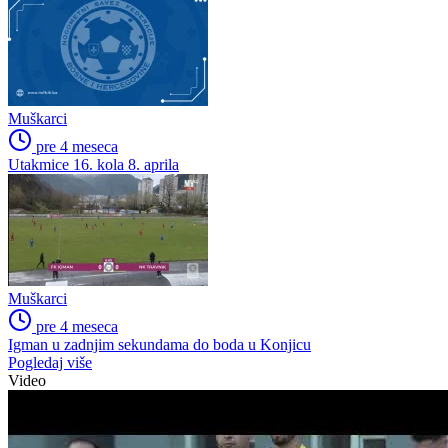
Muškarci
pre 4 meseca
Utakmice 16. kola 8. aprila
Muškarci
pre 4 meseca
Igman u zadnjim sekundama do boda u Konjicu
Pogledaj više
Video