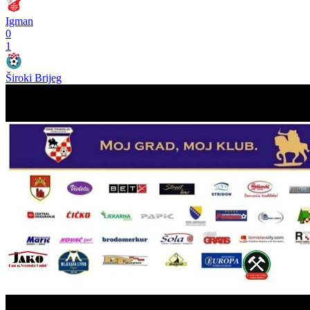
Igman
0
1
Široki Brijeg