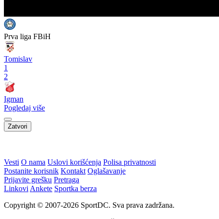
Prva liga FBiH
Tomislav
1
2
Igman
Pogledaj više
Zatvori
WEB PREPORUKE
Sjajni Hajduk peticom u
Petar Sučić postao otac
Vilniusu na korak do play-
offa