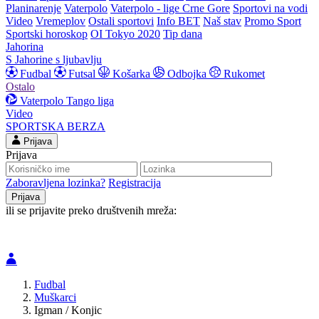
Planinarenje
Vaterpolo
Vaterpolo - lige Crne Gore
Sportovi na vodi
Video
Vremeplov
Ostali sportovi
Info BET
Naš stav
Promo Sport
Sportski horoskop
OI Tokyo 2020
Tip dana
Jahorina
S Jahorine s ljubavlju
Fudbal
Futsal
Košarka
Odbojka
Rukomet
Ostalo
Vaterpolo
Tango liga
Video
SPORTSKA BERZA
Prijava
Prijava
Zaboravljena lozinka?
Registracija
ili se prijavite preko društvenih mreža:
Fudbal
Muškarci
Igman / Konjic