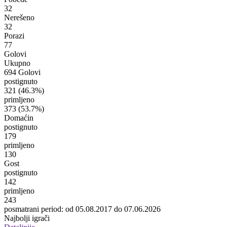
32
Nerešeno
32
Porazi
77
Golovi
Ukupno
694 Golovi
postignuto
321
(46.3%)
primljeno
373
(53.7%)
Domaćin
postignuto
179
primljeno
130
Gost
postignuto
142
primljeno
243
posmatrani period: od 05.08.2017 do 07.06.2026
Najbolji igrači