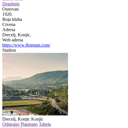
Detaljnije
Osnovan
1920.
Boja kluba
Crvena
Adresa
Drecelj, Konjic,
Web adresa
https://www.fkigman.com/
Stadion
Drecelj, Konjic
Konjic
Odigrano
Planirano
Tabela