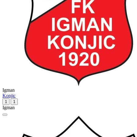
Igman
Konjic
1
1
Igman