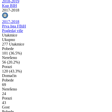
2018-2019
Kup BIH
2017-2018
2017-2018
Prva liga FBiH
Pogledaj više
Utakmice
Ukupno
277 Utakmice
Pobede
101
(36.5%)
Nerešeno
56
(20.2%)
Porazi
120
(43.3%)
Domaćin
Pobede
69
Nerešeno
24
Porazi
43
Gost
Pobede