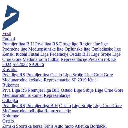
Vesti
Fudbal
Premijer liga BiH
Prva liga RS
Druge lige
Regionalne lige
Područne lige
Međuopštinske lige
Opštinske lige
Omladinske lige
Ženski fudbal
Futsal
Lige Federacije
Ostalo BiH
Lige Srbije
Lige
Crne Gore
Međunarodni fudbal
Reprezentacije
Prelazni rok
EP
2024
SP 2022
SP 2026
Košarka
Prva liga RS
Premijer liga
Ostalo
Lige Srbije
Lige Crne Gore
Međunarodna košarka
Reprezentacije
SP 2019 Kina
Rukomet
Prva Liga RS
Premijer liga BiH
Ostalo
Lige Srbije
Lige Crne Gore
Međunarodni rukomet
Reprezentacije
Odbojka
Prva liga RS
Premijer liga BiH
Ostalo
Lige Srbije
Lige Crne Gore
Međunarodna odbojka
Reprezentacije
Kolumne
Ostalo
Zimski
Sportska berza
Tenis
Auto moto
Atletika
Borilački