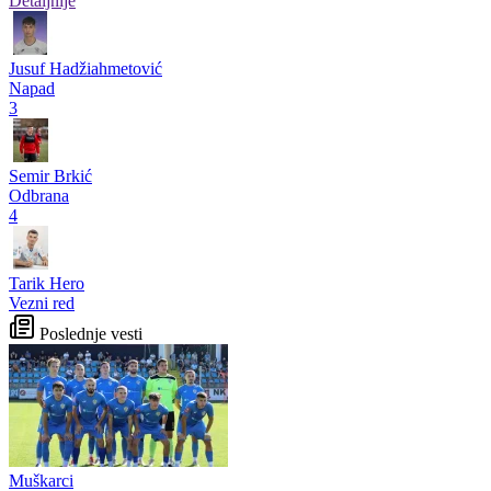
Detaljnije
Jusuf Hadžiahmetović
Napad
3
Semir Brkić
Odbrana
4
Tarik Hero
Vezni red
Poslednje vesti
Muškarci