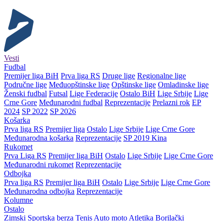
Vesti
Fudbal
Premijer liga BiH
Prva liga RS
Druge lige
Regionalne lige
Područne lige
Međuopštinske lige
Opštinske lige
Omladinske lige
Ženski fudbal
Futsal
Lige Federacije
Ostalo BiH
Lige Srbije
Lige
Crne Gore
Međunarodni fudbal
Reprezentacije
Prelazni rok
EP
2024
SP 2022
SP 2026
Košarka
Prva liga RS
Premijer liga
Ostalo
Lige Srbije
Lige Crne Gore
Međunarodna košarka
Reprezentacije
SP 2019 Kina
Rukomet
Prva Liga RS
Premijer liga BiH
Ostalo
Lige Srbije
Lige Crne Gore
Međunarodni rukomet
Reprezentacije
Odbojka
Prva liga RS
Premijer liga BiH
Ostalo
Lige Srbije
Lige Crne Gore
Međunarodna odbojka
Reprezentacije
Kolumne
Ostalo
Zimski
Sportska berza
Tenis
Auto moto
Atletika
Borilački