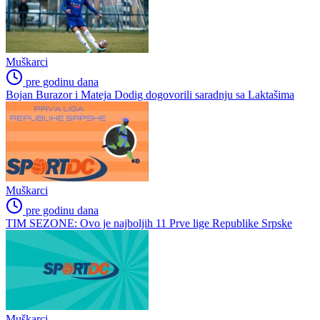
Muškarci
pre godinu dana
Bojan Burazor i Mateja Dodig dogovorili saradnju sa Laktašima
Muškarci
pre godinu dana
TIM SEZONE: Ovo je najboljih 11 Prve lige Republike Srpske
Muškarci