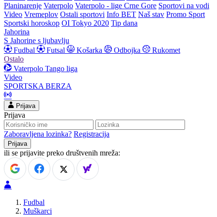
Planinarenje
Vaterpolo
Vaterpolo - lige Crne Gore
Sportovi na vodi
Video
Vremeplov
Ostali sportovi
Info BET
Naš stav
Promo Sport
Sportski horoskop
OI Tokyo 2020
Tip dana
Jahorina
S Jahorine s ljubavlju
Fudbal
Futsal
Košarka
Odbojka
Rukomet
Ostalo
Vaterpolo
Tango liga
Video
SPORTSKA BERZA
Prijava
Prijava
Zaboravljena lozinka?
Registracija
ili se prijavite preko društvenih mreža:
Fudbal
Muškarci