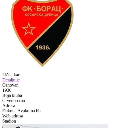
Lična karta
Detaljnije
Osnovan
1936
Boja kluba
Crveno-crna
Adresa
Đakona Avakuma bb
Web adresa
Stadion