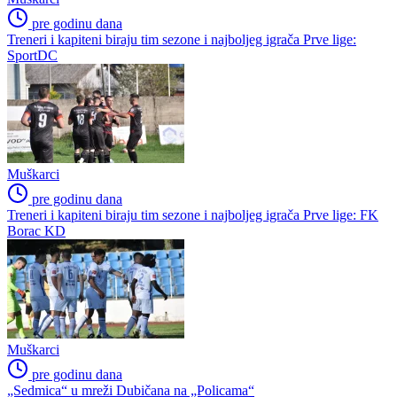
pre godinu dana
Treneri i kapiteni biraju tim sezone i najboljeg igrača Prve lige:
SportDC
Muškarci
pre godinu dana
Treneri i kapiteni biraju tim sezone i najboljeg igrača Prve lige: FK
Borac KD
Muškarci
pre godinu dana
„Sedmica“ u mreži Dubičana na „Policama“