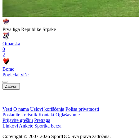
Prva liga Republike Srpske
Omarska
0
2
Borac
Pogledaj više
Zatvori
WEB PREPORUKE
VIDEO: Navijači Torcide i
Preminuo Jorge Messi, otac
BBB-a se potukli kod
Lionela Messija
zagrebačkog aerodroma