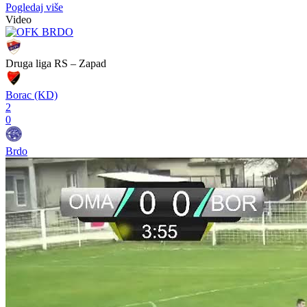
Pogledaj više
Video
Druga liga RS – Zapad
Borac (KD)
2
0
Brdo