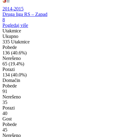
2014-2015
Druga liga RS – Zapad
8
Pogledaj više
Utakmice
Ukupno
335 Utakmice
Pobede
136
(40.6%)
Nerešeno
65
(19.4%)
Porazi
134
(40.0%)
Domaćin
Pobede
91
Nerešeno
35
Porazi
40
Gost
Pobede
45
Nerešeno