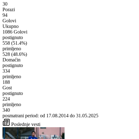
30
Porazi
94
Golovi
Ukupno
1086 Golovi
postignuto
558
(51.4%)
primljeno
528
(48.6%)
Domaćin
postignuto
334
primljeno
188
Gost
postignuto
224
primljeno
340
posmatrani period: od 17.08.2014 do 31.05.2025
Poslednje vesti