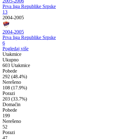
2005-2006
Prva liga Republike Srpske
13
2004-2005
2004-2005
Prva liga Republike Srpske
6
Pogledaj više
Utakmice
Ukupno
603 Utakmice
Pobede
292
(48.4%)
Nerešeno
108
(17.9%)
Porazi
203
(33.7%)
Domaćin
Pobede
199
Nerešeno
52
Porazi
47