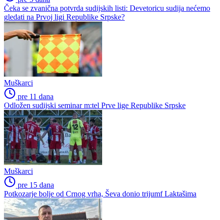
Čeka se zvanična potvrda sudijskih listi: Devetoricu sudija nećemo
gledati na Prvoj ligi Republike Srpske?
Muškarci
pre 11 dana
Odložen sudijski seminar m:tel Prve lige Republike Srpske
Muškarci
pre 15 dana
Potkozarje bolje od Crnog vrha, Ševa donio trijumf Laktašima