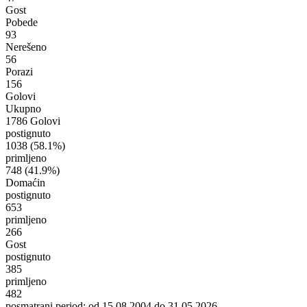
Gost
Pobede
93
Nerešeno
56
Porazi
156
Golovi
Ukupno
1786 Golovi
postignuto
1038
(58.1%)
primljeno
748
(41.9%)
Domaćin
postignuto
653
primljeno
266
Gost
postignuto
385
primljeno
482
posmatrani period: od 15.08.2004 do 31.05.2026