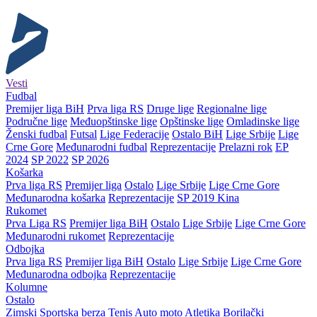
Vesti
Fudbal
Premijer liga BiH
Prva liga RS
Druge lige
Regionalne lige
Područne lige
Međuopštinske lige
Opštinske lige
Omladinske lige
Ženski fudbal
Futsal
Lige Federacije
Ostalo BiH
Lige Srbije
Lige
Crne Gore
Međunarodni fudbal
Reprezentacije
Prelazni rok
EP
2024
SP 2022
SP 2026
Košarka
Prva liga RS
Premijer liga
Ostalo
Lige Srbije
Lige Crne Gore
Međunarodna košarka
Reprezentacije
SP 2019 Kina
Rukomet
Prva Liga RS
Premijer liga BiH
Ostalo
Lige Srbije
Lige Crne Gore
Međunarodni rukomet
Reprezentacije
Odbojka
Prva liga RS
Premijer liga BiH
Ostalo
Lige Srbije
Lige Crne Gore
Međunarodna odbojka
Reprezentacije
Kolumne
Ostalo
Zimski
Sportska berza
Tenis
Auto moto
Atletika
Borilački