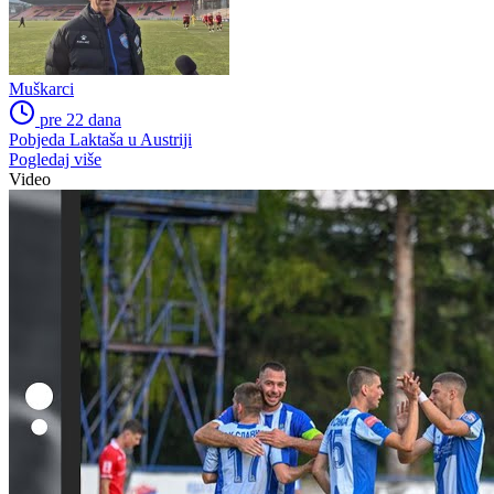
Muškarci
pre 22 dana
Pobjeda Laktaša u Austriji
Pogledaj više
Video