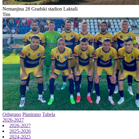
Nemanjina 28
Gradski stadion Laktaši
Tim
Odigrano
Planirano
Tabela
2026-2027
2026-2027
2025-2026
2024-2025