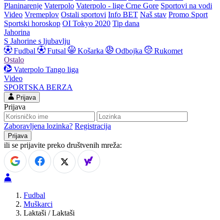
Planinarenje
Vaterpolo
Vaterpolo - lige Crne Gore
Sportovi na vodi
Video
Vremeplov
Ostali sportovi
Info BET
Naš stav
Promo Sport
Sportski horoskop
OI Tokyo 2020
Tip dana
Jahorina
S Jahorine s ljubavlju
Fudbal
Futsal
Košarka
Odbojka
Rukomet
Ostalo
Vaterpolo
Tango liga
Video
SPORTSKA BERZA
Prijava
Prijava
Zaboravljena lozinka?
Registracija
ili se prijavite preko društvenih mreža:
Fudbal
Muškarci
Laktaši / Laktaši