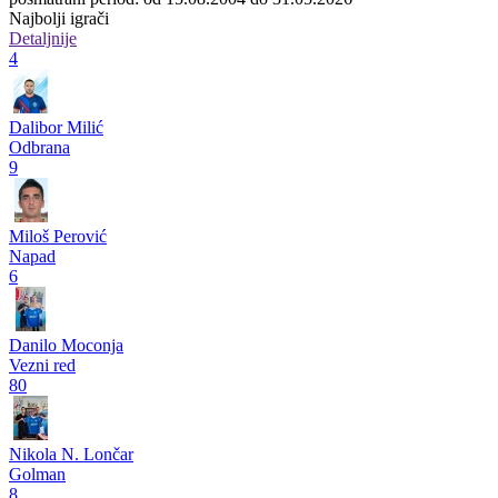
Najbolji igrači
Detaljnije
4
Dalibor Milić
Odbrana
9
Miloš Perović
Napad
6
Danilo Moconja
Vezni red
80
Nikola N. Lončar
Golman
8