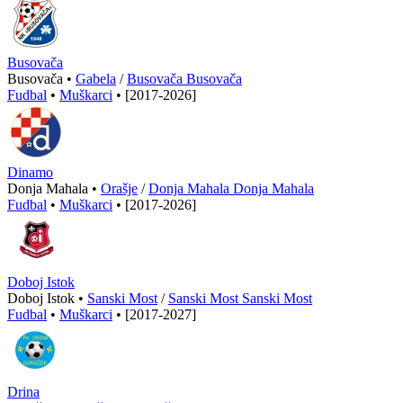
Busovača
Busovača •
Gabela
/
Busovača Busovača
Fudbal
•
Muškarci
•
[2017-2026]
Dinamo
Donja Mahala •
Orašje
/
Donja Mahala Donja Mahala
Fudbal
•
Muškarci
•
[2017-2026]
Doboj Istok
Doboj Istok •
Sanski Most
/
Sanski Most Sanski Most
Fudbal
•
Muškarci
•
[2017-2027]
Drina