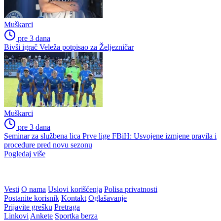
Muškarci
pre 3 dana
Bivši igrač Veleža potpisao za Željezničar
Muškarci
pre 3 dana
Seminar za službena lica Prve lige FBiH: Usvojene izmjene pravila i
procedure pred novu sezonu
Pogledaj više
Vesti
O nama
Uslovi korišćenja
Polisa privatnosti
Postanite korisnik
Kontakt
Oglašavanje
Prijavite grešku
Pretraga
Linkovi
Ankete
Sportka berza