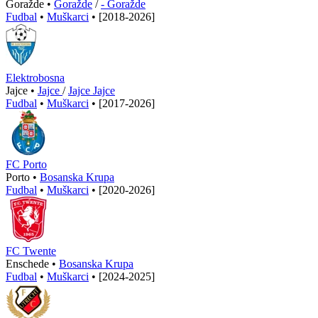
Goražde •
Goražde
/
- Goražde
Fudbal
•
Muškarci
•
[2018-2026]
Elektrobosna
Jajce •
Jajce
/
Jajce Jajce
Fudbal
•
Muškarci
•
[2017-2026]
FC Porto
Porto •
Bosanska Krupa
Fudbal
•
Muškarci
•
[2020-2026]
FC Twente
Enschede •
Bosanska Krupa
Fudbal
•
Muškarci
•
[2024-2025]