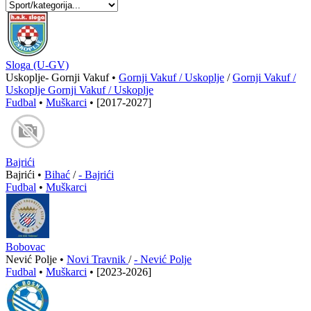
Sloga (U-GV)
Uskoplje- Gornji Vakuf •
Gornji Vakuf / Uskoplje
/
Gornji Vakuf /
Uskoplje Gornji Vakuf / Uskoplje
Fudbal
•
Muškarci
•
[2017-2027]
Bajrići
Bajrići •
Bihać
/
- Bajrići
Fudbal
•
Muškarci
Bobovac
Nević Polje •
Novi Travnik
/
- Nević Polje
Fudbal
•
Muškarci
•
[2023-2026]