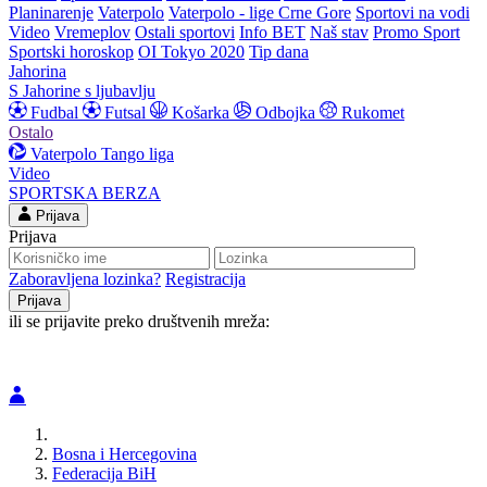
Planinarenje
Vaterpolo
Vaterpolo - lige Crne Gore
Sportovi na vodi
Video
Vremeplov
Ostali sportovi
Info BET
Naš stav
Promo Sport
Sportski horoskop
OI Tokyo 2020
Tip dana
Jahorina
S Jahorine s ljubavlju
Fudbal
Futsal
Košarka
Odbojka
Rukomet
Ostalo
Vaterpolo
Tango liga
Video
SPORTSKA BERZA
Prijava
Prijava
Zaboravljena lozinka?
Registracija
ili se prijavite preko društvenih mreža:
Bosna i Hercegovina
Federacija BiH