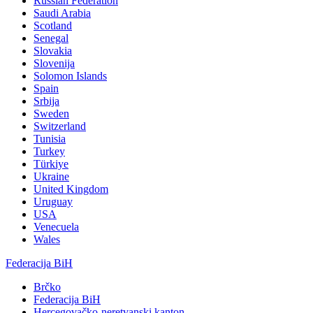
Russian Federation
Saudi Arabia
Scotland
Senegal
Slovakia
Slovenija
Solomon Islands
Spain
Srbija
Sweden
Switzerland
Tunisia
Turkey
Türkiye
Ukraine
United Kingdom
Uruguay
USA
Venecuela
Wales
Federacija BiH
Brčko
Federacija BiH
Hercegovačko-neretvanski kanton