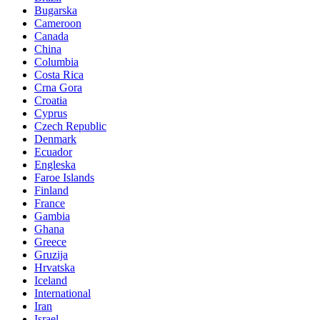
Bugarska
Cameroon
Canada
China
Columbia
Costa Rica
Crna Gora
Croatia
Cyprus
Czech Republic
Denmark
Ecuador
Engleska
Faroe Islands
Finland
France
Gambia
Ghana
Greece
Gruzija
Hrvatska
Iceland
International
Iran
Israel