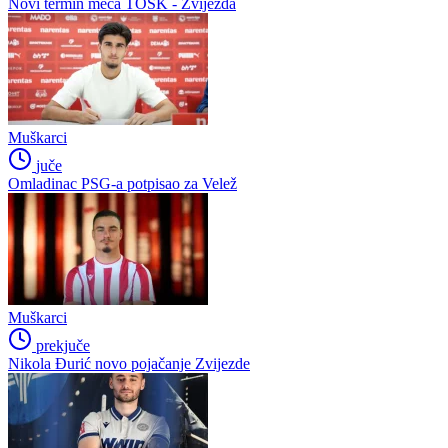
Novi termin meča TOŠK - Zvijezda
Muškarci
juče
Omladinac PSG-a potpisao za Velež
Muškarci
prekjuče
Nikola Đurić novo pojačanje Zvijezde