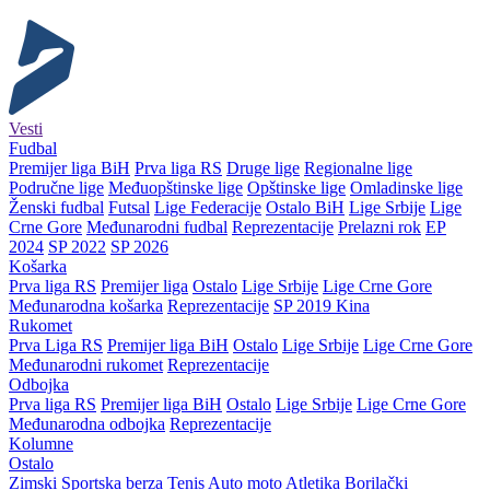
Vesti
Fudbal
Premijer liga BiH
Prva liga RS
Druge lige
Regionalne lige
Područne lige
Međuopštinske lige
Opštinske lige
Omladinske lige
Ženski fudbal
Futsal
Lige Federacije
Ostalo BiH
Lige Srbije
Lige
Crne Gore
Međunarodni fudbal
Reprezentacije
Prelazni rok
EP
2024
SP 2022
SP 2026
Košarka
Prva liga RS
Premijer liga
Ostalo
Lige Srbije
Lige Crne Gore
Međunarodna košarka
Reprezentacije
SP 2019 Kina
Rukomet
Prva Liga RS
Premijer liga BiH
Ostalo
Lige Srbije
Lige Crne Gore
Međunarodni rukomet
Reprezentacije
Odbojka
Prva liga RS
Premijer liga BiH
Ostalo
Lige Srbije
Lige Crne Gore
Međunarodna odbojka
Reprezentacije
Kolumne
Ostalo
Zimski
Sportska berza
Tenis
Auto moto
Atletika
Borilački