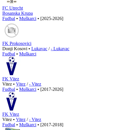
FC Utrecht
Bosanska Krupa
Fudbal
•
Muškarci
•
[2025-2026]
FK Prokosovici
Donji Kosovi •
Lukavac
/
- Lukavac
Fudbal
•
Muškarci
FK Vitez
Vitez •
Vitez
/
- Vitez
Fudbal
•
Muškarci
•
[2017-2026]
FK Vitez
Vitez •
Vitez
/
- Vitez
Fudbal
•
Muškarci
•
[2017-2018]