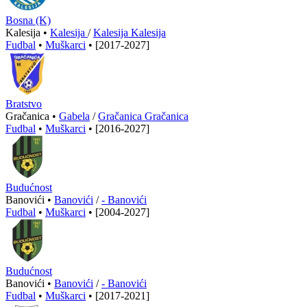
Bosna (K)
Kalesija •
Kalesija
/
Kalesija Kalesija
Fudbal
•
Muškarci
•
[2017-2027]
Bratstvo
Gračanica •
Gabela
/
Gračanica Gračanica
Fudbal
•
Muškarci
•
[2016-2027]
Budućnost
Banovići •
Banovići
/
- Banovići
Fudbal
•
Muškarci
•
[2004-2027]
Budućnost
Banovići •
Banovići
/
- Banovići
Fudbal
•
Muškarci
•
[2017-2021]