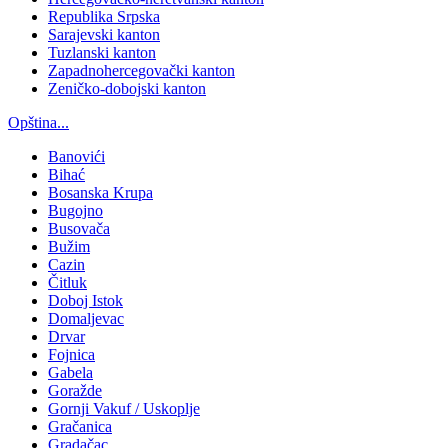
Republika Srpska
Sarajevski kanton
Tuzlanski kanton
Zapadnohercegovački kanton
Zeničko-dobojski kanton
Opština...
Banovići
Bihać
Bosanska Krupa
Bugojno
Busovača
Bužim
Cazin
Čitluk
Doboj Istok
Domaljevac
Drvar
Fojnica
Gabela
Goražde
Gornji Vakuf / Uskoplje
Gračanica
Gradačac