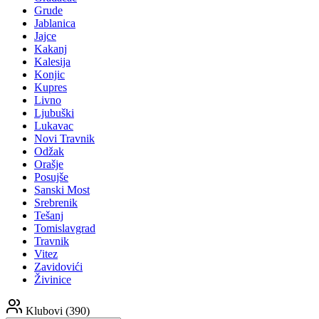
Grude
Jablanica
Jajce
Kakanj
Kalesija
Konjic
Kupres
Livno
Ljubuški
Lukavac
Novi Travnik
Odžak
Orašje
Posujše
Sanski Most
Srebrenik
Tešanj
Tomislavgrad
Travnik
Vitez
Zavidovići
Živinice
Klubovi
(390)