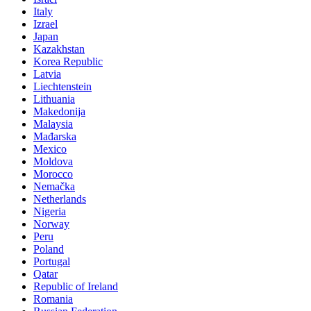
Italy
Izrael
Japan
Kazakhstan
Korea Republic
Latvia
Liechtenstein
Lithuania
Makedonija
Malaysia
Mađarska
Mexico
Moldova
Morocco
Nemačka
Netherlands
Nigeria
Norway
Peru
Poland
Portugal
Qatar
Republic of Ireland
Romania