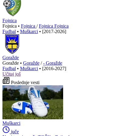
Fojnica
Fojnica •
Fojnica
/
Fojnica Fojnica
Fudbal
•
Muškarci
•
[2017-2026]
Goražde
Goražde •
Goražde
/
- Goražde
Fudbal
•
Muškarci
•
[2016-2027]
Učitaj još
Poslednje vesti
Muškarci
juče