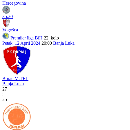
Hercegovina
35:30
Vogošća
Premijer liga BiH
22. kolo
Petak, 12 April 2024
20:00
Banja Luka
Borac M:TEL
Banja Luka
27
:
25