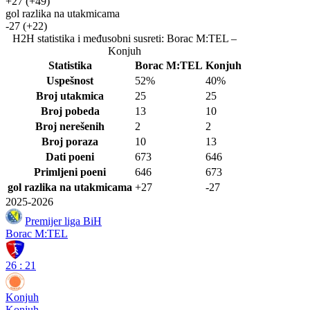
+27
(+49)
gol razlika na utakmicama
-27
(+22)
H2H statistika i međusobni susreti: Borac M:TEL –
Konjuh
Statistika
Borac M:TEL
Konjuh
Uspešnost
52%
40%
Broj utakmica
25
25
Broj pobeda
13
10
Broj nerešenih
2
2
Broj poraza
10
13
Dati poeni
673
646
Primljeni poeni
646
673
gol razlika na utakmicama
+27
-27
2025-2026
Premijer liga BiH
Borac M:TEL
26
:
21
Konjuh
Konjuh