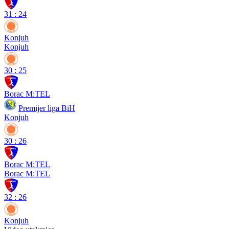
31
:
24
Konjuh
Konjuh
30
:
25
Borac M:TEL
Premijer liga BiH
Konjuh
30
:
26
Borac M:TEL
Borac M:TEL
32
:
26
Konjuh