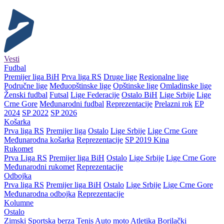
Vesti
Fudbal
Premijer liga BiH
Prva liga RS
Druge lige
Regionalne lige
Područne lige
Međuopštinske lige
Opštinske lige
Omladinske lige
Ženski fudbal
Futsal
Lige Federacije
Ostalo BiH
Lige Srbije
Lige
Crne Gore
Međunarodni fudbal
Reprezentacije
Prelazni rok
EP
2024
SP 2022
SP 2026
Košarka
Prva liga RS
Premijer liga
Ostalo
Lige Srbije
Lige Crne Gore
Međunarodna košarka
Reprezentacije
SP 2019 Kina
Rukomet
Prva Liga RS
Premijer liga BiH
Ostalo
Lige Srbije
Lige Crne Gore
Međunarodni rukomet
Reprezentacije
Odbojka
Prva liga RS
Premijer liga BiH
Ostalo
Lige Srbije
Lige Crne Gore
Međunarodna odbojka
Reprezentacije
Kolumne
Ostalo
Zimski
Sportska berza
Tenis
Auto moto
Atletika
Borilački