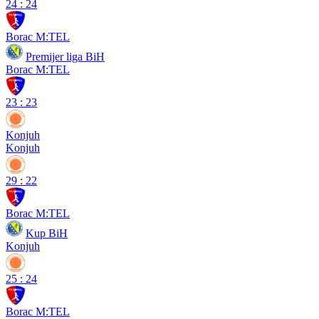
24
:
24
Borac M:TEL
Premijer liga BiH
Borac M:TEL
23
:
23
Konjuh
Konjuh
29
:
22
Borac M:TEL
Kup BiH
Konjuh
25
:
24
Borac M:TEL