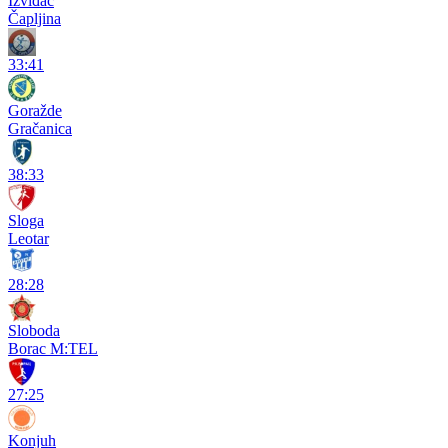
Izviđač
Čapljina
33:41
Goražde
Gračanica
38:33
Sloga
Leotar
28:28
Sloboda
Borac M:TEL
27:25
Konjuh