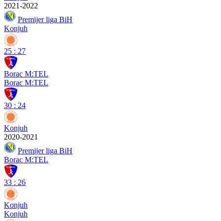
2021-2022
Premijer liga BiH
Konjuh
25
:
27
Borac M:TEL
Borac M:TEL
30
:
24
Konjuh
2020-2021
Premijer liga BiH
Borac M:TEL
33
:
26
Konjuh
Konjuh