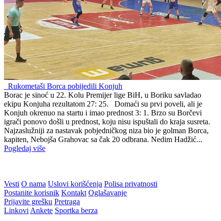
Rukometaši Borca pobijedili Konjuh
Borac je sinoć u 22. Kolu Premijer lige BiH, u Boriku savladao
ekipu Konjuha rezultatom 27: 25. Domaći su prvi poveli, ali je
Konjuh okrenuo na startu i imao prednost 3: 1. Brzo su Borčevi
igrači ponovo došli u prednost, koju nisu ispuštali do kraja susreta.
Najzaslužniji za nastavak pobjedničkog niza bio je golman Borca,
kapiten, Nebojša Grahovac sa čak 20 odbrana. Nedim Hadžić...
Pogledaj više
WEB PREPORUKE
Plemići nastavljaju ulagati u
Daliću bi se mogao pridružiti
razvoj igrača: GOŠK partner,
i jedan od omiljenih Vatrenih
šest nogometaša na posudbi