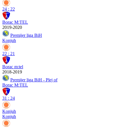
24
:
22
Borac M:TEL
2019-2020
Premijer liga BiH
Konjuh
22
:
21
Borac m:tel
2018-2019
Premijer liga BiH - Plej of
Borac M:TEL
31
:
24
Konjuh
Konjuh