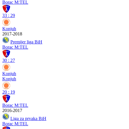
Borac M:TEL
33
:
29
Konjuh
2017-2018
Premijer liga BiH
Borac M:TEL
30
:
27
Konjuh
Konjuh
20
:
19
Borac M:TEL
2016-2017
Liga za prvaka BiH
Borac M:TEL