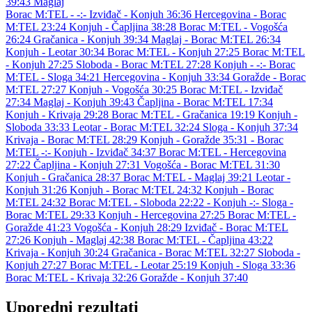
39:43
Maglaj
Borac M:TEL - -:-
Izviđač - Konjuh 36:36
Hercegovina - Borac
M:TEL 23:24
Konjuh - Čapljina 38:28
Borac M:TEL - Vogošća
26:24
Gračanica - Konjuh 39:34
Maglaj - Borac M:TEL 26:34
Konjuh - Leotar 30:34
Borac M:TEL - Konjuh 27:25
Borac M:TEL
- Konjuh 27:25
Sloboda - Borac M:TEL 27:28
Konjuh - -:-
Borac
M:TEL - Sloga 34:21
Hercegovina - Konjuh 33:34
Goražde - Borac
M:TEL 27:27
Konjuh - Vogošća 30:25
Borac M:TEL - Izviđač
27:34
Maglaj - Konjuh 39:43
Čapljina - Borac M:TEL 17:34
Konjuh - Krivaja 29:28
Borac M:TEL - Gračanica 19:19
Konjuh -
Sloboda 33:33
Leotar - Borac M:TEL 32:24
Sloga - Konjuh 37:34
Krivaja - Borac M:TEL 28:29
Konjuh - Goražde 35:31
- Borac
M:TEL -:-
Konjuh - Izviđač 34:37
Borac M:TEL - Hercegovina
27:22
Čapljina - Konjuh 27:31
Vogošća - Borac M:TEL 31:30
Konjuh - Gračanica 28:37
Borac M:TEL - Maglaj 39:21
Leotar -
Konjuh 31:26
Konjuh - Borac M:TEL 24:32
Konjuh - Borac
M:TEL 24:32
Borac M:TEL - Sloboda 22:22
- Konjuh -:-
Sloga -
Borac M:TEL 29:33
Konjuh - Hercegovina 27:25
Borac M:TEL -
Goražde 41:23
Vogošća - Konjuh 28:29
Izviđač - Borac M:TEL
27:26
Konjuh - Maglaj 42:38
Borac M:TEL - Čapljina 43:22
Krivaja - Konjuh 30:24
Gračanica - Borac M:TEL 32:27
Sloboda -
Konjuh 27:27
Borac M:TEL - Leotar 25:19
Konjuh - Sloga 33:36
Borac M:TEL - Krivaja 32:26
Goražde - Konjuh 37:40
Uporedni rezultati