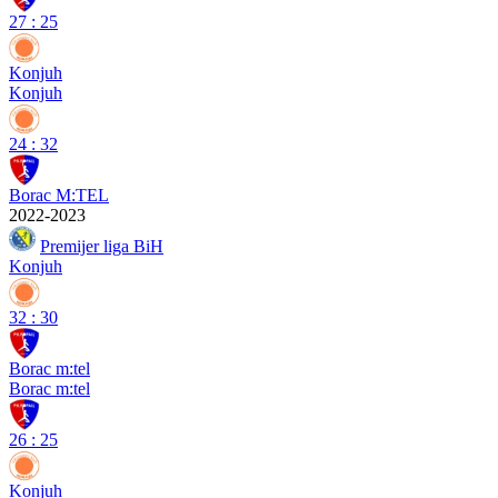
27
:
25
Konjuh
Konjuh
24
:
32
Borac M:TEL
2022-2023
Premijer liga BiH
Konjuh
32
:
30
Borac m:tel
Borac m:tel
26
:
25
Konjuh