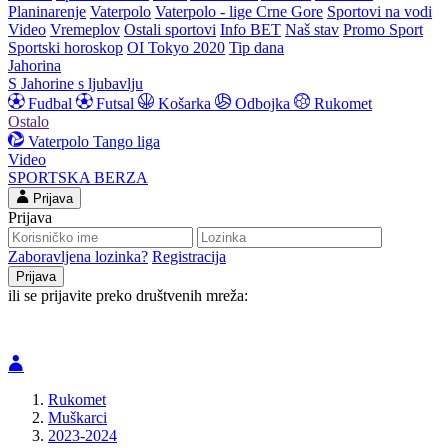
Planinarenje
Vaterpolo
Vaterpolo - lige Crne Gore
Sportovi na vodi
Video
Vremeplov
Ostali sportovi
Info BET
Naš stav
Promo Sport
Sportski horoskop
OI Tokyo 2020
Tip dana
Jahorina
S Jahorine s ljubavlju
Fudbal
Futsal
Košarka
Odbojka
Rukomet
Ostalo
Vaterpolo
Tango liga
Video
SPORTSKA BERZA
Prijava
Prijava
Zaboravljena lozinka?
Registracija
ili se prijavite preko društvenih mreža:
Rukomet
Muškarci
2023-2024