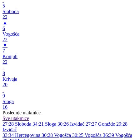
5
Sloboda
22
▲
6
Vogošća
22
▼
7
Konjuh
22
8
Krivaja
20
9
Sloga
16
Poslednje utakmice
Sve utakmice
27:28
Sloboda
34:21
Sloga
30:26
Izviđač
27:27
Goražde
29:28
Izviđač
33:34
Hercegovina
30:28
Vogošća
30:25
Vogošća
36:39
Vogošća