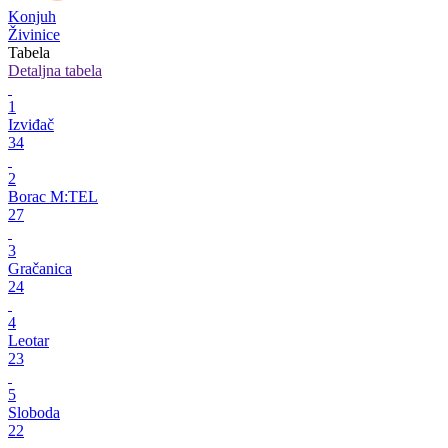
Konjuh
Živinice
Tabela
Detaljna tabela
1
Izviđač
34
2
Borac M:TEL
27
3
Gračanica
24
4
Leotar
23
5
Sloboda
22