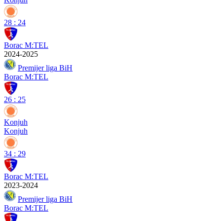
28
:
24
Borac M:TEL
2024-2025
Premijer liga BiH
Borac M:TEL
26
:
25
Konjuh
Konjuh
34
:
29
Borac M:TEL
2023-2024
Premijer liga BiH
Borac M:TEL