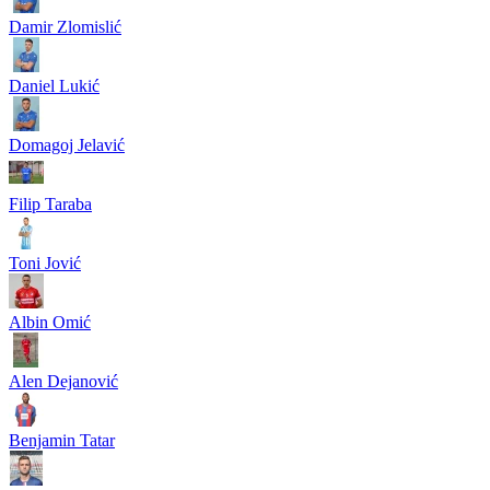
Damir Zlomislić
Daniel Lukić
Domagoj Jelavić
Filip Taraba
Toni Jović
Albin Omić
Alen Dejanović
Benjamin Tatar