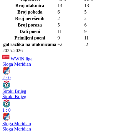
Broj utakmica
13
13
Broj pobeda
6
5
Broj nerešenih
2
2
Broj poraza
5
6
Dati poeni
11
9
Primljeni poeni
9
11
gol razlika na utakmicama
+2
-2
2025-2026
WWIN liga
Sloga Meridian
2
:
0
Široki Brijeg
Široki Brijeg
1
:
0
Sloga Meridian
Sloga Meridian