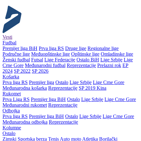
Vesti
Fudbal
Premijer liga BiH
Prva liga RS
Druge lige
Regionalne lige
Područne lige
Međuopštinske lige
Opštinske lige
Omladinske lige
Ženski fudbal
Futsal
Lige Federacije
Ostalo BiH
Lige Srbije
Lige
Crne Gore
Međunarodni fudbal
Reprezentacije
Prelazni rok
EP
2024
SP 2022
SP 2026
Košarka
Prva liga RS
Premijer liga
Ostalo
Lige Srbije
Lige Crne Gore
Međunarodna košarka
Reprezentacije
SP 2019 Kina
Rukomet
Prva Liga RS
Premijer liga BiH
Ostalo
Lige Srbije
Lige Crne Gore
Međunarodni rukomet
Reprezentacije
Odbojka
Prva liga RS
Premijer liga BiH
Ostalo
Lige Srbije
Lige Crne Gore
Međunarodna odbojka
Reprezentacije
Kolumne
Ostalo
Zimski
Sportska berza
Tenis
Auto moto
Atletika
Borilački