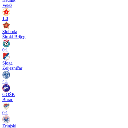
Radnik
Velež
1:0
Sloboda
Široki Brijeg
0:1
Sloga
Željezničar
4:1
GOŠK
Borac
0:1
Zrinjski