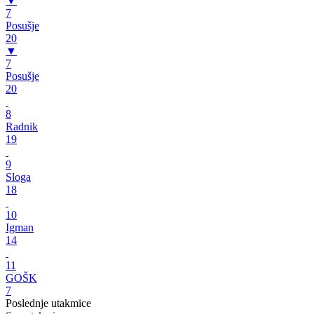
▼
7
Posušje
20
▼
7
Posušje
20
8
Radnik
19
9
Sloga
18
10
Igman
14
11
GOŠK
7
Poslednje utakmice