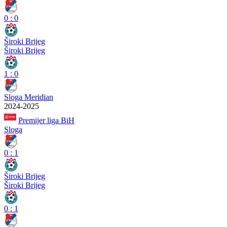
0
:
0
Široki Brijeg
Široki Brijeg
1
:
0
Sloga Meridian
2024-2025
Premijer liga BiH
Sloga
0
:
1
Široki Brijeg
Široki Brijeg
0
:
1