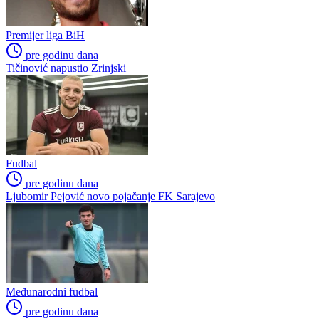
Premijer liga BiH
pre godinu dana
Tičinović napustio Zrinjski
Fudbal
pre godinu dana
Ljubomir Pejović novo pojačanje FK Sarajevo
Međunarodni fudbal
pre godinu dana