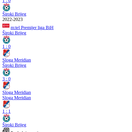
1
:
0
Široki Brijeg
2022-2023
m:tel Premijer liga BiH
Široki Brijeg
1
:
0
Sloga Meridian
Široki Brijeg
3
:
0
Sloga Meridian
Sloga Meridian
1
:
1
Široki Brijeg