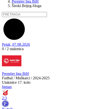
Premijer liga BiH
Široki Brijeg-Sloga
Petak, 07.08.2026
0 / 2
utakmica
Premijer liga BiH
Fudbal / Muškarci / 2024-2025
Utakmice
17. kolo
Igman
2:3