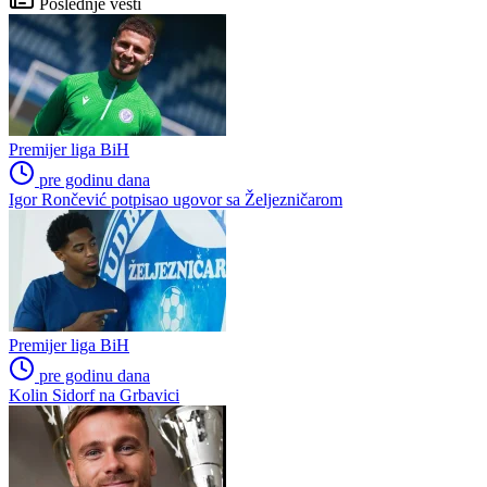
Poslednje vesti
Premijer liga BiH
pre godinu dana
Igor Rončević potpisao ugovor sa Željezničarom
Premijer liga BiH
pre godinu dana
Kolin Sidorf na Grbavici