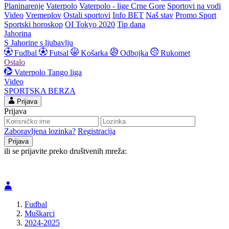
Planinarenje
Vaterpolo
Vaterpolo - lige Crne Gore
Sportovi na vodi
Video
Vremeplov
Ostali sportovi
Info BET
Naš stav
Promo Sport
Sportski horoskop
OI Tokyo 2020
Tip dana
Jahorina
S Jahorine s ljubavlju
Fudbal
Futsal
Košarka
Odbojka
Rukomet
Ostalo
Vaterpolo
Tango liga
Video
SPORTSKA BERZA
Prijava
Prijava
Zaboravljena lozinka?
Registracija
ili se prijavite preko društvenih mreža:
Fudbal
Muškarci
2024-2025