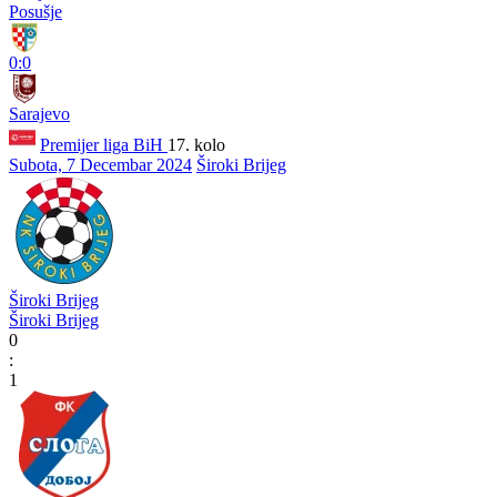
Posušje
0:0
Sarajevo
Premijer liga BiH
17. kolo
Subota, 7 Decembar 2024
Široki Brijeg
Široki Brijeg
Široki Brijeg
0
:
1