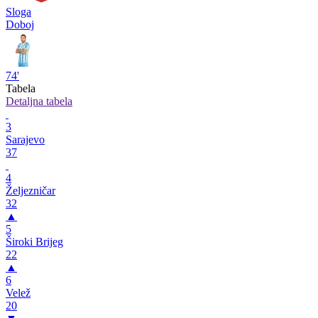
Sloga
Doboj
74'
Tabela
Detaljna tabela
3
Sarajevo
37
4
Željezničar
32
▲
5
Široki Brijeg
22
▲
6
Velež
20