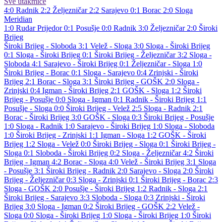
Sve utakmice
4:0
Radnik
2:2
Željezničar
2:2
Sarajevo
0:1
Borac
2:0
Sloga
Meridian
1:0
Rudar Prijedor
0:1
Posušje
0:0
Radnik
3:0
Željezničar
2:0
Široki
Brijeg
Široki Brijeg - Sloboda 3:1
Velež - Sloga 3:0
Sloga - Široki Brijeg
0:1
Sloga - Široki Brijeg 0:1
Široki Brijeg - Željezničar 3:2
Sloga -
Sloboda 4:1
Sarajevo - Široki Brijeg 0:1
Željezničar - Sloga 1:0
Široki Brijeg - Borac 0:1
Sloga - Sarajevo 0:4
Zrinjski - Široki
Brijeg 2:1
Borac - Sloga 3:1
Široki Brijeg - GOŠK 2:0
Sloga -
Zrinjski 0:4
Igman - Široki Brijeg 2:1
GOŠK - Sloga 1:2
Široki
Brijeg - Posušje 0:0
Sloga - Igman 0:1
Radnik - Široki Brijeg 1:1
Posušje - Sloga 0:0
Široki Brijeg - Velež 2:5
Sloga - Radnik 2:1
Borac - Široki Brijeg 3:0
GOŠK - Sloga 0:3
Široki Brijeg - Posušje
1:0
Sloga - Radnik 1:0
Sarajevo - Široki Brijeg 1:0
Sloga - Sloboda
1:0
Široki Brijeg - Zrinjski 1:1
Igman - Sloga 1:2
GOŠK - Široki
Brijeg 1:2
Sloga - Velež 0:0
Široki Brijeg - Sloga 0:1
Široki Brijeg -
Sloga 0:1
Sloboda - Široki Brijeg 0:2
Sloga - Željezničar 4:2
Široki
Brijeg - Igman 4:2
Borac - Sloga 4:0
Velež - Široki Brijeg 3:1
Sloga
- Posušje 3:1
Široki Brijeg - Radnik 2:0
Sarajevo - Sloga 2:0
Široki
Brijeg - Željezničar 0:3
Sloga - Zrinjski 0:1
Široki Brijeg - Borac 2:3
Sloga - GOŠK 2:0
Posušje - Široki Brijeg 1:2
Radnik - Sloga 2:1
Široki Brijeg - Sarajevo 3:3
Sloboda - Sloga 0:3
Zrinjski - Široki
Brijeg 3:0
Sloga - Igman 0:2
Široki Brijeg - GOŠK 2:2
Velež -
Sloga 0:0
Sloga - Široki Brijeg 1:0
Sloga - Široki Brijeg 1:0
Široki