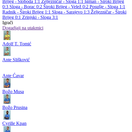
Brijeg - Sloboda 1:1
Željezničar - Sloga 1:1
Igman - Široki Brijeg
0:3
Sloga - Borac 0:2
Široki Brijeg - Velež 0:2
Posušje - Sloga 1:1
Radnik - Široki Brijeg 1:1
Sloga - Sarajevo 1:3
Željezničar - Široki
Brijeg 0:1
Zrinjski - Sloga 3:1
Igrači
Dogadjaji na utakmici
Adolf T. Tomić
Ante Slišković
Ante Ćavar
Božo Musa
Božo Prusina
Cyrille Kpan