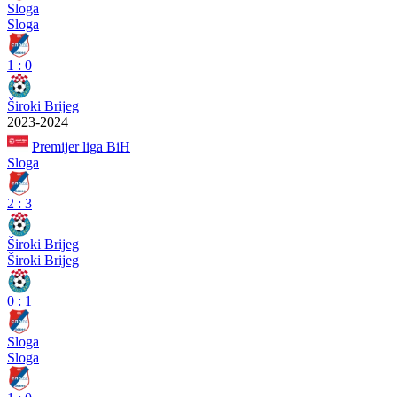
Sloga
Sloga
1
:
0
Široki Brijeg
2023-2024
Premijer liga BiH
Sloga
2
:
3
Široki Brijeg
Široki Brijeg
0
:
1
Sloga
Sloga