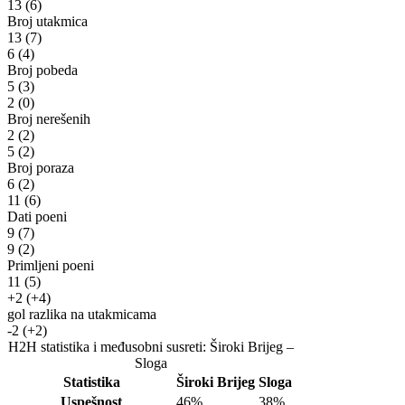
13
(6)
Broj utakmica
13
(7)
6
(4)
Broj pobeda
5
(3)
2
(0)
Broj nerešenih
2
(2)
5
(2)
Broj poraza
6
(2)
11
(6)
Dati poeni
9
(7)
9
(2)
Primljeni poeni
11
(5)
+2
(+4)
gol razlika na utakmicama
-2
(+2)
H2H statistika i međusobni susreti: Široki Brijeg –
Sloga
Statistika
Široki Brijeg
Sloga
Uspešnost
46%
38%