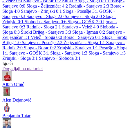
- Velež 0:0
Sarajevo - Borac 0:2
Široki Brijeg - Sloga 0:1
Posušje -
Sarajevo 0:0
Sloga - Željezničar 4:2
Radnik - Sarajevo 2:3
Borac -
Sloga 4:0
Sarajevo - Zrinjski 0:1
Sloga - Posušje 3:1
GOŠK -
Sarajevo 0:3
Sarajevo - Sloga 2:0
Sarajevo - Sloga 2:0
Sloga -
Zrinjski 0:1
Sloboda - Sarajevo 0:6
Sloga - GOŠK 2:0
Igman -
Sarajevo 0:3
Radnik - Sloga 2:1
Sarajevo - Velež 4:0
Sloboda -
Sloga 0:3
Široki Brijeg - Sarajevo 3:3
Sloga - Igman 0:2
Sarajevo -
Željezničar 1:1
Velež - Sloga 0:0
Borac - Sarajevo 0:1
Sloga - Široki
Brijeg 1:0
Sarajevo - Posušje 2:2
Željezničar - Sloga 1:1
Sarajevo -
Radnik 2:0
Sloga - Borac 0:2
Zrinjski - Sarajevo 1:1
Posušje - Sloga
1:1
Sarajevo - GOŠK 3:1
Sloga - Sarajevo 1:3
Sloga - Sarajevo 1:3
Zrinjski - Sloga 3:1
Sarajevo - Sloboda 3:1
Igrači
Dogadjaji na utakmici
Albin Omić
Alen Dejanović
Benjamin Tatar