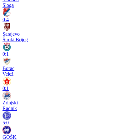
Sloga
0:4
Sarajevo
Široki Brijeg
0:1
Borac
Velež
0:1
Zrinjski
Radnik
5:0
GOŠK