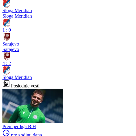
Sloga Meridian
Sloga Meridian
1
:
0
Sarajevo
Sarajevo
4
:
2
Sloga Meridian
Poslednje vesti
Premijer liga BiH
pre godinu dana