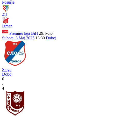
Posušje
2:1
Igman
Premijer liga BiH
29. kolo
Subota, 3 Maj 2025
13:30
Doboj
Sloga
Doboj
0
:
4