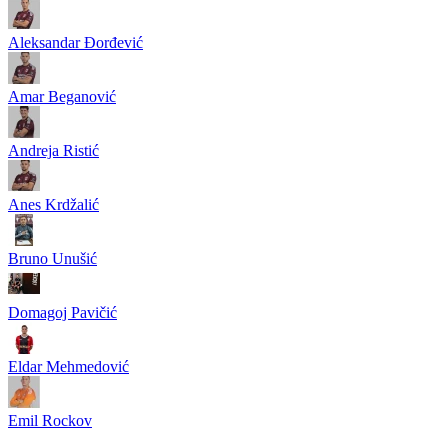
Aleksandar Đorđević
Amar Beganović
Andreja Ristić
Anes Krdžalić
Bruno Unušić
Domagoj Pavičić
Eldar Mehmedović
Emil Rockov