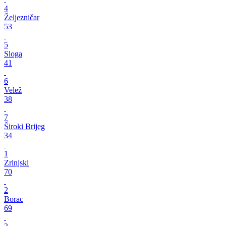
4
Željezničar
53
5
Sloga
41
6
Velež
38
7
Široki Brijeg
34
1
Zrinjski
70
2
Borac
69