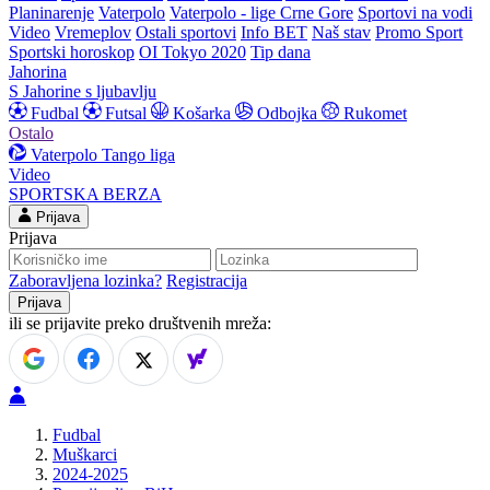
Planinarenje
Vaterpolo
Vaterpolo - lige Crne Gore
Sportovi na vodi
Video
Vremeplov
Ostali sportovi
Info BET
Naš stav
Promo Sport
Sportski horoskop
OI Tokyo 2020
Tip dana
Jahorina
S Jahorine s ljubavlju
Fudbal
Futsal
Košarka
Odbojka
Rukomet
Ostalo
Vaterpolo
Tango liga
Video
SPORTSKA BERZA
Prijava
Prijava
Zaboravljena lozinka?
Registracija
ili se prijavite preko društvenih mreža:
Fudbal
Muškarci
2024-2025