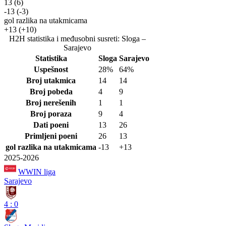
13
(6)
-13
(-3)
gol razlika na utakmicama
+13
(+10)
H2H statistika i međusobni susreti: Sloga –
Sarajevo
Statistika
Sloga
Sarajevo
Uspešnost
28%
64%
Broj utakmica
14
14
Broj pobeda
4
9
Broj nerešenih
1
1
Broj poraza
9
4
Dati poeni
13
26
Primljeni poeni
26
13
gol razlika na utakmicama
-13
+13
2025-2026
WWIN liga
Sarajevo
4
:
0