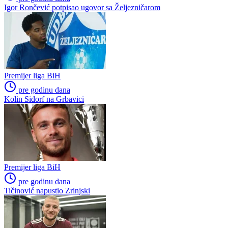
Igor Rončević potpisao ugovor sa Željezničarom
Premijer liga BiH
pre godinu dana
Kolin Sidorf na Grbavici
Premijer liga BiH
pre godinu dana
Tičinović napustio Zrinjski