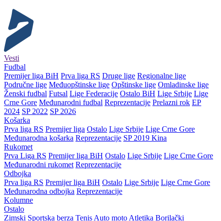
Vesti
Fudbal
Premijer liga BiH
Prva liga RS
Druge lige
Regionalne lige
Područne lige
Međuopštinske lige
Opštinske lige
Omladinske lige
Ženski fudbal
Futsal
Lige Federacije
Ostalo BiH
Lige Srbije
Lige
Crne Gore
Međunarodni fudbal
Reprezentacije
Prelazni rok
EP
2024
SP 2022
SP 2026
Košarka
Prva liga RS
Premijer liga
Ostalo
Lige Srbije
Lige Crne Gore
Međunarodna košarka
Reprezentacije
SP 2019 Kina
Rukomet
Prva Liga RS
Premijer liga BiH
Ostalo
Lige Srbije
Lige Crne Gore
Međunarodni rukomet
Reprezentacije
Odbojka
Prva liga RS
Premijer liga BiH
Ostalo
Lige Srbije
Lige Crne Gore
Međunarodna odbojka
Reprezentacije
Kolumne
Ostalo
Zimski
Sportska berza
Tenis
Auto moto
Atletika
Borilački