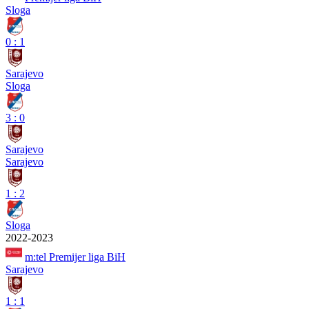
Sloga
0
:
1
Sarajevo
Sloga
3
:
0
Sarajevo
Sarajevo
1
:
2
Sloga
2022-2023
m:tel Premijer liga BiH
Sarajevo
1
:
1