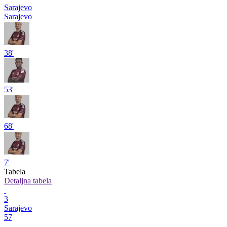
Sarajevo
Sarajevo
38'
53'
68'
7'
Tabela
Detaljna tabela
3
Sarajevo
57