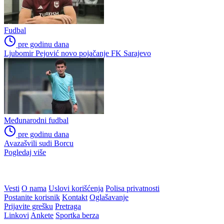
Fudbal
pre godinu dana
Ljubomir Pejović novo pojačanje FK Sarajevo
Međunarodni fudbal
pre godinu dana
Avazašvili sudi Borcu
Pogledaj više
WEB PREPORUKE
Otkriveno ko je bio
Drama na Grbavici:
Georginina prva ljubav:
Željezničar golom u završnici
Njihova priča ponovo postala
srušio BSK
viralna