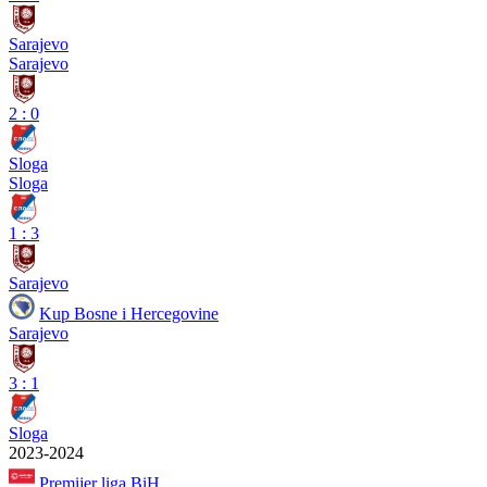
Sarajevo
Sarajevo
2
:
0
Sloga
Sloga
1
:
3
Sarajevo
Kup Bosne i Hercegovine
Sarajevo
3
:
1
Sloga
2023-2024
Premijer liga BiH