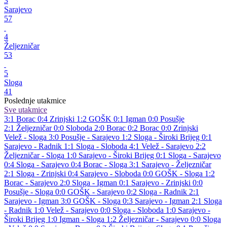
3
Sarajevo
57
4
Željezničar
53
5
Sloga
41
Poslednje utakmice
Sve utakmice
3:1
Borac
0:4
Zrinjski
1:2
GOŠK
0:1
Igman
0:0
Posušje
2:1
Željezničar
0:0
Sloboda
2:0
Borac
0:2
Borac
0:0
Zrinjski
Velež - Sloga 3:0
Posušje - Sarajevo 1:2
Sloga - Široki Brijeg 0:1
Sarajevo - Radnik 1:1
Sloga - Sloboda 4:1
Velež - Sarajevo 2:2
Željezničar - Sloga 1:0
Sarajevo - Široki Brijeg 0:1
Sloga - Sarajevo
0:4
Sloga - Sarajevo 0:4
Borac - Sloga 3:1
Sarajevo - Željezničar
2:1
Sloga - Zrinjski 0:4
Sarajevo - Sloboda 0:0
GOŠK - Sloga 1:2
Borac - Sarajevo 2:0
Sloga - Igman 0:1
Sarajevo - Zrinjski 0:0
Posušje - Sloga 0:0
GOŠK - Sarajevo 0:2
Sloga - Radnik 2:1
Sarajevo - Igman 3:0
GOŠK - Sloga 0:3
Sarajevo - Igman 2:1
Sloga
- Radnik 1:0
Velež - Sarajevo 0:0
Sloga - Sloboda 1:0
Sarajevo -
Široki Brijeg 1:0
Igman - Sloga 1:2
Željezničar - Sarajevo 0:0
Sloga