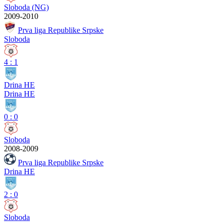
Sloboda (NG)
2009-2010
Prva liga Republike Srpske
Sloboda
4
:
1
Drina HE
Drina HE
0
:
0
Sloboda
2008-2009
Prva liga Republike Srpske
Drina HE
2
:
0
Sloboda