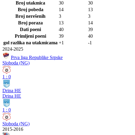
Broj utakmica
30
30
Broj pobeda
14
13
Broj nerešenih
3
3
Broj poraza
13
14
Dati poeni
40
39
Primljeni poeni
39
40
gol razlika na utakmicama
+1
-1
2024-2025
Prva liga Republike Srpske
Sloboda (NG)
1
:
0
Drina HE
Drina HE
1
:
0
Sloboda (NG)
2015-2016