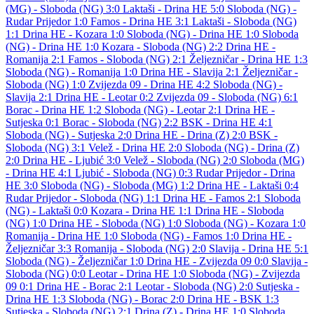
(MG) - Sloboda (NG) 3:0
Laktaši - Drina HE 5:0
Sloboda (NG) -
Rudar Prijedor 1:0
Famos - Drina HE 3:1
Laktaši - Sloboda (NG)
1:1
Drina HE - Kozara 1:0
Sloboda (NG) - Drina HE 1:0
Sloboda
(NG) - Drina HE 1:0
Kozara - Sloboda (NG) 2:2
Drina HE -
Romanija 2:1
Famos - Sloboda (NG) 2:1
Željezničar - Drina HE 1:3
Sloboda (NG) - Romanija 1:0
Drina HE - Slavija 2:1
Željezničar -
Sloboda (NG) 1:0
Zvijezda 09 - Drina HE 4:2
Sloboda (NG) -
Slavija 2:1
Drina HE - Leotar 0:2
Zvijezda 09 - Sloboda (NG) 6:1
Borac - Drina HE 1:2
Sloboda (NG) - Leotar 2:1
Drina HE -
Sutjeska 0:1
Borac - Sloboda (NG) 2:2
BSK - Drina HE 4:1
Sloboda (NG) - Sutjeska 2:0
Drina HE - Drina (Z) 2:0
BSK -
Sloboda (NG) 3:1
Velež - Drina HE 2:0
Sloboda (NG) - Drina (Z)
2:0
Drina HE - Ljubić 3:0
Velež - Sloboda (NG) 2:0
Sloboda (MG)
- Drina HE 4:1
Ljubić - Sloboda (NG) 0:3
Rudar Prijedor - Drina
HE 3:0
Sloboda (NG) - Sloboda (MG) 1:2
Drina HE - Laktaši 0:4
Rudar Prijedor - Sloboda (NG) 1:1
Drina HE - Famos 2:1
Sloboda
(NG) - Laktaši 0:0
Kozara - Drina HE 1:1
Drina HE - Sloboda
(NG) 1:0
Drina HE - Sloboda (NG) 1:0
Sloboda (NG) - Kozara 1:0
Romanija - Drina HE 1:0
Sloboda (NG) - Famos 1:0
Drina HE -
Željezničar 3:3
Romanija - Sloboda (NG) 2:0
Slavija - Drina HE 5:1
Sloboda (NG) - Željezničar 1:0
Drina HE - Zvijezda 09 0:0
Slavija -
Sloboda (NG) 0:0
Leotar - Drina HE 1:0
Sloboda (NG) - Zvijezda
09 0:1
Drina HE - Borac 2:1
Leotar - Sloboda (NG) 2:0
Sutjeska -
Drina HE 1:3
Sloboda (NG) - Borac 2:0
Drina HE - BSK 1:3
Sutjeska - Sloboda (NG) 2:1
Drina (Z) - Drina HE 1:0
Sloboda