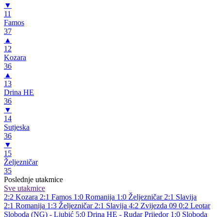
▼
11
Famos
37
▲
12
Kozara
36
▲
13
Drina HE
36
▼
14
Sutjeska
36
▼
15
Željezničar
35
Poslednje utakmice
Sve utakmice
2:2
Kozara
2:1
Famos
1:0
Romanija
1:0
Željezničar
2:1
Slavija
2:1
Romanija
1:3
Željezničar
2:1
Slavija
4:2
Zvijezda 09
0:2
Leotar
Sloboda (NG) - Ljubić 5:0
Drina HE - Rudar Prijedor 1:0
Sloboda