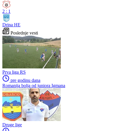
2
:
1
Drina HE
Poslednje vesti
Prva liga RS
pre godinu dana
Romanija bolja od juniora Igmana
Druge lige