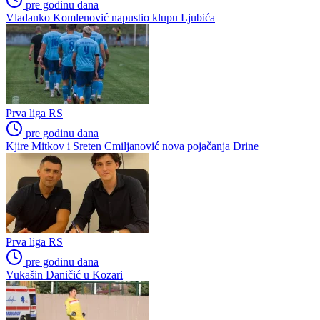
pre godinu dana
Vladanko Komlenović napustio klupu Ljubića
Prva liga RS
pre godinu dana
Kjire Mitkov i Sreten Cmiljanović nova pojačanja Drine
Prva liga RS
pre godinu dana
Vukašin Daničić u Kozari