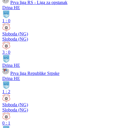
Prva liga RS - Liga za opstanak
Drina HE
1
:
0
Sloboda (NG)
Sloboda (NG)
3
:
0
Drina HE
Prva liga Republike Srpske
Drina HE
1
:
2
Sloboda (NG)
Sloboda (NG)
0
:
1