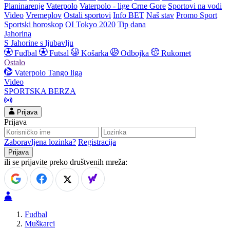
Planinarenje
Vaterpolo
Vaterpolo - lige Crne Gore
Sportovi na vodi
Video
Vremeplov
Ostali sportovi
Info BET
Naš stav
Promo Sport
Sportski horoskop
OI Tokyo 2020
Tip dana
Jahorina
S Jahorine s ljubavlju
Fudbal
Futsal
Košarka
Odbojka
Rukomet
Ostalo
Vaterpolo
Tango liga
Video
SPORTSKA BERZA
Prijava
Prijava
Zaboravljena lozinka?
Registracija
ili se prijavite preko društvenih mreža:
Fudbal
Muškarci