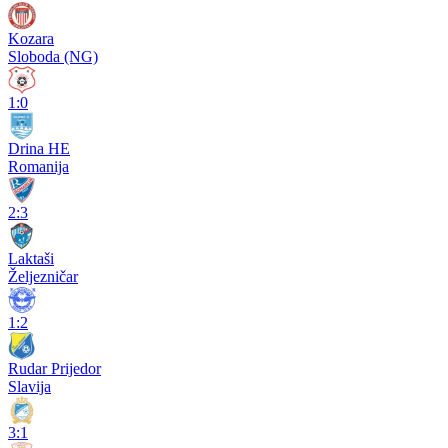
Kozara
Sloboda (NG)
1:0
Drina HE
Romanija
2:3
Laktaši
Željezničar
1:2
Rudar Prijedor
Slavija
3:1