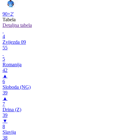
90+2'
Tabela
Detaljna tabela
4
Zvijezda 09
55
5
Romanija
42
▲
6
Sloboda (NG)
39
▲
7
Drina (Z)
39
▼
8
Slavija
38