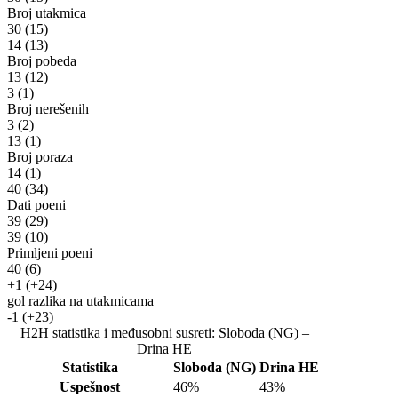
Broj utakmica
30
(15)
14
(13)
Broj pobeda
13
(12)
3
(1)
Broj nerešenih
3
(2)
13
(1)
Broj poraza
14
(1)
40
(34)
Dati poeni
39
(29)
39
(10)
Primljeni poeni
40
(6)
+1
(+24)
gol razlika na utakmicama
-1
(+23)
H2H statistika i međusobni susreti: Sloboda (NG) –
Drina HE
Statistika
Sloboda (NG)
Drina HE
Uspešnost
46%
43%