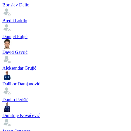
Borislav Dalić
Bredli Lokilo
Danijel Puljić
David Gavrić
Aleksandar Grujić
Dalibor Damjanović
Danilo Perišić
Dimitrije Kovačević