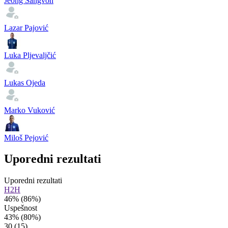
Jeong Sangvon
Lazar Pajović
Luka Pljevaljčić
Lukas Ojeda
Marko Vuković
Miloš Pejović
Uporedni rezultati
Uporedni rezultati
H2H
46%
(86%)
Uspešnost
43%
(80%)
30
(15)