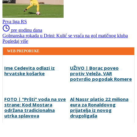
Prva liga RS
pre godinu dana
Golmanska rokada u Drini: Kulić se vraća na gol matičnog kluba
Pogledaj više
WEB PREPORUKE
Ime Cedevita odlazi iz
UŽIVO | Borac poveo
hrvatske košarke
protiv Veleža, VAR
potvrdio pogodak Romere
FOTO | "Pršti" voda na sve
Al Nassr platio 22 miliona
strane: Kod Mostara
eura za Ronaldovog
održana tradicionalna
prijatelja iz novog
utrka splavova
drugoligaša
VIDEO | Ispucao loptu s
Zrinjski i Velež kreću u