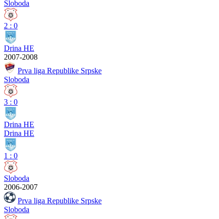
Sloboda
2
:
0
Drina HE
2007-2008
Prva liga Republike Srpske
Sloboda
3
:
0
Drina HE
Drina HE
1
:
0
Sloboda
2006-2007
Prva liga Republike Srpske
Sloboda