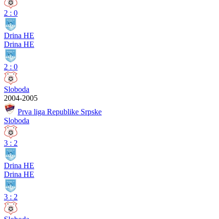
2
:
0
Drina HE
Drina HE
2
:
0
Sloboda
2004-2005
Prva liga Republike Srpske
Sloboda
3
:
2
Drina HE
Drina HE
3
:
2