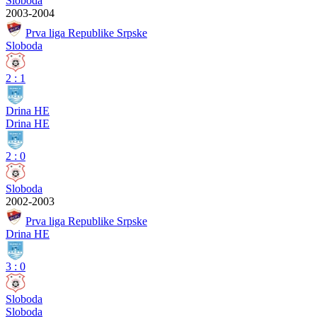
Sloboda
2003-2004
Prva liga Republike Srpske
Sloboda
2
:
1
Drina HE
Drina HE
2
:
0
Sloboda
2002-2003
Prva liga Republike Srpske
Drina HE
3
:
0
Sloboda
Sloboda