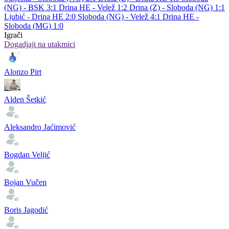
(NG) - BSK 3:1
Drina HE - Velež 1:2
Drina (Z) - Sloboda (NG) 1:1
Ljubić - Drina HE 2:0
Sloboda (NG) - Velež 4:1
Drina HE -
Sloboda (MG) 1:0
Igrači
Dogadjaji na utakmici
Alonzo Pirt
Alden Šetkić
Aleksandro Jaćimović
Bogdan Veljić
Bojan Vučen
Boris Jagodić