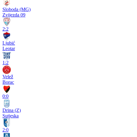
Sloboda (MG)
Zvijezda 09
2:2
Ljubić
Leotar
1:2
Velež
Borac
0:0
Drina (Z)
Sutjeska
2:0