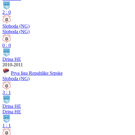
2
:
0
Sloboda (NG)
Sloboda (NG)
0
:
0
Drina HE
2010-2011
Prva liga Republike Srpske
Sloboda (NG)
3
:
1
Drina HE
Drina HE
1
:
1