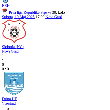
BSK
Prva liga Republike Srpske
30. kolo
Subota, 10 Maj 2025
17:00
Novi Grad
Sloboda (NG)
Novi Grad
1
:
0
0
:
0
Drina HE
Višegrad