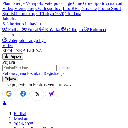
Planinarenje
Vaterpolo
Vaterpolo - lige Crne Gore
Sportovi na vodi
Video
Vremeplov
Ostali sportovi
Info BET
Naš stav
Promo Sport
Sportski horoskop
OI Tokyo 2020
Tip dana
Jahorina
S Jahorine s ljubavlju
Fudbal
Futsal
Košarka
Odbojka
Rukomet
Ostalo
Vaterpolo
Tango liga
Video
SPORTSKA BERZA
Prijava
Prijava
Zaboravljena lozinka?
Registracija
ili se prijavite preko društvenih mreža:
Fudbal
Muškarci
2024-2025