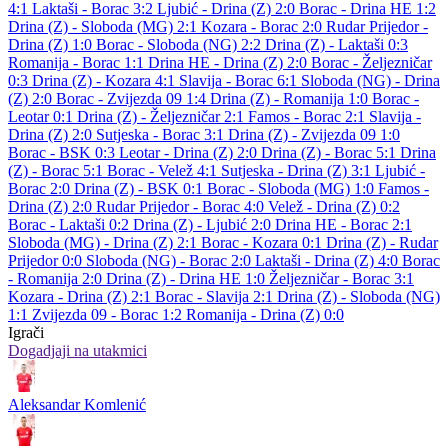
4:1
Laktaši - Borac 3:2
Ljubić - Drina (Z) 2:0
Borac - Drina HE 1:2
Drina (Z) - Sloboda (MG) 2:1
Kozara - Borac 2:0
Rudar Prijedor -
Drina (Z) 1:0
Borac - Sloboda (NG) 2:2
Drina (Z) - Laktaši 0:3
Romanija - Borac 1:1
Drina HE - Drina (Z) 2:0
Borac - Željezničar
0:3
Drina (Z) - Kozara 4:1
Slavija - Borac 6:1
Sloboda (NG) - Drina
(Z) 2:0
Borac - Zvijezda 09 1:4
Drina (Z) - Romanija 1:0
Borac -
Leotar 0:1
Drina (Z) - Željezničar 2:1
Famos - Borac 2:1
Slavija -
Drina (Z) 2:0
Sutjeska - Borac 3:1
Drina (Z) - Zvijezda 09 1:0
Borac - BSK 0:3
Leotar - Drina (Z) 2:0
Drina (Z) - Borac 5:1
Drina
(Z) - Borac 5:1
Borac - Velež 4:1
Sutjeska - Drina (Z) 3:1
Ljubić -
Borac 2:0
Drina (Z) - BSK 0:1
Borac - Sloboda (MG) 1:0
Famos -
Drina (Z) 2:0
Rudar Prijedor - Borac 4:0
Velež - Drina (Z) 0:2
Borac - Laktaši 0:2
Drina (Z) - Ljubić 2:0
Drina HE - Borac 2:1
Sloboda (MG) - Drina (Z) 2:1
Borac - Kozara 0:1
Drina (Z) - Rudar
Prijedor 0:0
Sloboda (NG) - Borac 2:0
Laktaši - Drina (Z) 4:0
Borac
- Romanija 2:0
Drina (Z) - Drina HE 1:0
Željezničar - Borac 3:1
Kozara - Drina (Z) 2:1
Borac - Slavija 2:1
Drina (Z) - Sloboda (NG)
1:1
Zvijezda 09 - Borac 1:2
Romanija - Drina (Z) 0:0
Igrači
Dogadjaji na utakmici
Aleksandar Komlenić