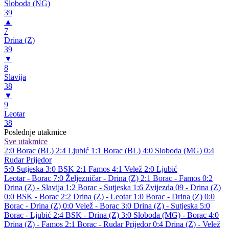
Sloboda (NG)
39
▲
7
Drina (Z)
39
▼
8
Slavija
38
▼
9
Leotar
38
Poslednje utakmice
Sve utakmice
2:0
Borac (BL)
2:4
Ljubić
1:1
Borac (BL)
4:0
Sloboda (MG)
0:4
Rudar Prijedor
5:0
Sutjeska
3:0
BSK
2:1
Famos
4:1
Velež
2:0
Ljubić
Leotar - Borac 7:0
Željezničar - Drina (Z) 2:1
Borac - Famos 0:2
Drina (Z) - Slavija 1:2
Borac - Sutjeska 1:6
Zvijezda 09 - Drina (Z)
0:0
BSK - Borac 2:2
Drina (Z) - Leotar 1:0
Borac - Drina (Z) 0:0
Borac - Drina (Z) 0:0
Velež - Borac 3:0
Drina (Z) - Sutjeska 5:0
Borac - Ljubić 2:4
BSK - Drina (Z) 3:0
Sloboda (MG) - Borac 4:0
Drina (Z) - Famos 2:1
Borac - Rudar Prijedor 0:4
Drina (Z) - Velež