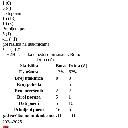
1
(0)
5
(4)
Dati poeni
16
(13)
16
(3)
Primljeni poeni
5
(1)
-11
(+1)
gol razlika na utakmicama
+11
(+12)
H2H statistika i međusobni susreti: Borac –
Drina (Z)
Statistika
Borac
Drina (Z)
Uspešnost
12%
62%
Broj utakmica
8
8
Broj pobeda
1
5
Broj nerešenih
2
2
Broj poraza
5
1
Dati poeni
5
16
Primljeni poeni
16
5
gol razlika na utakmicama
-11
+11
2024-2025