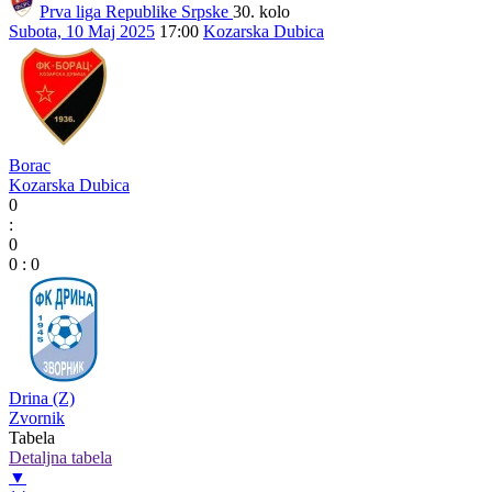
Prva liga Republike Srpske
30. kolo
Subota, 10 Maj 2025
17:00
Kozarska Dubica
Borac
Kozarska Dubica
0
:
0
0
:
0
Drina (Z)
Zvornik
Tabela
Detaljna tabela
▼