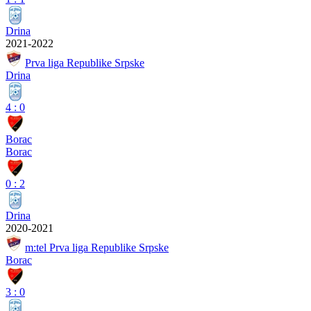
Drina
2021-2022
Prva liga Republike Srpske
Drina
4
:
0
Borac
Borac
0
:
2
Drina
2020-2021
m:tel Prva liga Republike Srpske
Borac
3
:
0