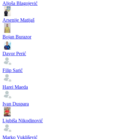
Aljoša Blagojević
Arsenije Matijaš
Bojan Burazor
Davor Perić
Filip Sarić
Harei Maeda
Ivan Duspara
Ljubiša Nikodinović
Marko Vuklišević