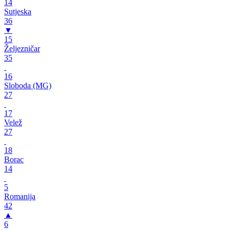
14
Sutjeska
36
▼
15
Željezničar
35
16
Sloboda (MG)
27
17
Velež
27
18
Borac
14
5
Romanija
42
▲
6