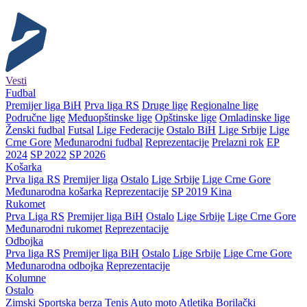
Vesti
Fudbal
Premijer liga BiH
Prva liga RS
Druge lige
Regionalne lige
Područne lige
Međuopštinske lige
Opštinske lige
Omladinske lige
Ženski fudbal
Futsal
Lige Federacije
Ostalo BiH
Lige Srbije
Lige
Crne Gore
Međunarodni fudbal
Reprezentacije
Prelazni rok
EP
2024
SP 2022
SP 2026
Košarka
Prva liga RS
Premijer liga
Ostalo
Lige Srbije
Lige Crne Gore
Međunarodna košarka
Reprezentacije
SP 2019 Kina
Rukomet
Prva Liga RS
Premijer liga BiH
Ostalo
Lige Srbije
Lige Crne Gore
Međunarodni rukomet
Reprezentacije
Odbojka
Prva liga RS
Premijer liga BiH
Ostalo
Lige Srbije
Lige Crne Gore
Međunarodna odbojka
Reprezentacije
Kolumne
Ostalo
Zimski
Sportska berza
Tenis
Auto moto
Atletika
Borilački