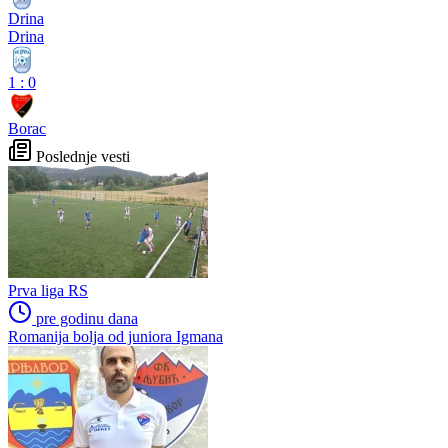
Drina
Drina
1
:
0
Borac
Poslednje vesti
Prva liga RS
pre godinu dana
Romanija bolja od juniora Igmana