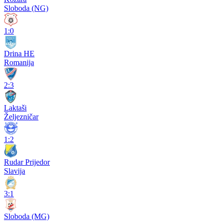
Sloboda (NG)
1:0
Drina HE
Romanija
2:3
Laktaši
Željezničar
1:2
Rudar Prijedor
Slavija
3:1
Sloboda (MG)