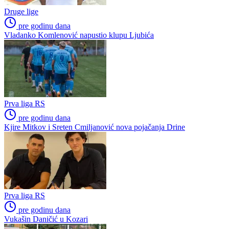
Druge lige
pre godinu dana
Vladanko Komlenović napustio klupu Ljubića
Prva liga RS
pre godinu dana
Kjire Mitkov i Sreten Cmiljanović nova pojačanja Drine
Prva liga RS
pre godinu dana
Vukašin Daničić u Kozari