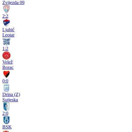
Zvijezda 09
2:2
Ljubić
Leotar
1:2
Velež
Borac
0:0
Drina (Z)
Sutjeska
2:0
BSK