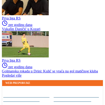
Prva liga RS
pre godinu dana
Vukašin Daničić u Kozari
Prva liga RS
pre godinu dana
Golmanska rokada u Drini: Kulić se vraća na gol matičnog kluba
Pogledaj više
WEB PREPORUKE
Lana Pudar predvodi BiH
Real Madrid blizu
na Europskom prvenstvu
dogovora najskupljeg
transfera u historiji kluba: