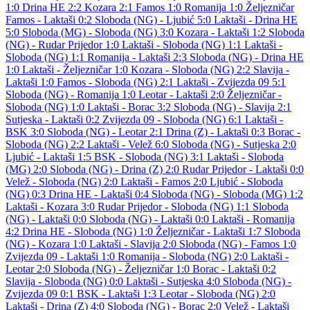
1:0
Drina HE
2:2
Kozara
2:1
Famos
1:0
Romanija
1:0
Željezničar
Famos - Laktaši 0:2
Sloboda (NG) - Ljubić 5:0
Laktaši - Drina HE
5:0
Sloboda (MG) - Sloboda (NG) 3:0
Kozara - Laktaši 1:2
Sloboda
(NG) - Rudar Prijedor 1:0
Laktaši - Sloboda (NG) 1:1
Laktaši -
Sloboda (NG) 1:1
Romanija - Laktaši 2:3
Sloboda (NG) - Drina HE
1:0
Laktaši - Željezničar 1:0
Kozara - Sloboda (NG) 2:2
Slavija -
Laktaši 1:0
Famos - Sloboda (NG) 2:1
Laktaši - Zvijezda 09 5:1
Sloboda (NG) - Romanija 1:0
Leotar - Laktaši 2:0
Željezničar -
Sloboda (NG) 1:0
Laktaši - Borac 3:2
Sloboda (NG) - Slavija 2:1
Sutjeska - Laktaši 0:2
Zvijezda 09 - Sloboda (NG) 6:1
Laktaši -
BSK 3:0
Sloboda (NG) - Leotar 2:1
Drina (Z) - Laktaši 0:3
Borac -
Sloboda (NG) 2:2
Laktaši - Velež 6:0
Sloboda (NG) - Sutjeska 2:0
Ljubić - Laktaši 1:5
BSK - Sloboda (NG) 3:1
Laktaši - Sloboda
(MG) 2:0
Sloboda (NG) - Drina (Z) 2:0
Rudar Prijedor - Laktaši 0:0
Velež - Sloboda (NG) 2:0
Laktaši - Famos 2:0
Ljubić - Sloboda
(NG) 0:3
Drina HE - Laktaši 0:4
Sloboda (NG) - Sloboda (MG) 1:2
Laktaši - Kozara 3:0
Rudar Prijedor - Sloboda (NG) 1:1
Sloboda
(NG) - Laktaši 0:0
Sloboda (NG) - Laktaši 0:0
Laktaši - Romanija
4:2
Drina HE - Sloboda (NG) 1:0
Željezničar - Laktaši 1:7
Sloboda
(NG) - Kozara 1:0
Laktaši - Slavija 2:0
Sloboda (NG) - Famos 1:0
Zvijezda 09 - Laktaši 1:0
Romanija - Sloboda (NG) 2:0
Laktaši -
Leotar 2:0
Sloboda (NG) - Željezničar 1:0
Borac - Laktaši 0:2
Slavija - Sloboda (NG) 0:0
Laktaši - Sutjeska 4:0
Sloboda (NG) -
Zvijezda 09 0:1
BSK - Laktaši 1:3
Leotar - Sloboda (NG) 2:0
Laktaši - Drina (Z) 4:0
Sloboda (NG) - Borac 2:0
Velež - Laktaši