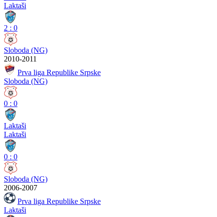
Laktaši
2
:
0
Sloboda (NG)
2010-2011
Prva liga Republike Srpske
Sloboda (NG)
0
:
0
Laktaši
Laktaši
0
:
0
Sloboda (NG)
2006-2007
Prva liga Republike Srpske
Laktaši