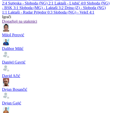
2:4
Sutjeska - Sloboda (NG) 2:1
Laktaši - Ljubić 4:0
Sloboda (NG)
- BSK 3:1
Sloboda (MG) - Laktaši 3:2
Drina (Z) - Sloboda (NG)
1:1
Laktaši - Rudar Prijedor 0:3
Sloboda (NG) - Velež 4:1
Igrači
Dogadjaji na utakmici
Miloš Perović
Dalibor Milić
Danijel Gavrić
David Ačić
Dejan Bosančić
Dejan Gajić