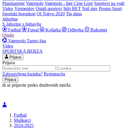
Planinarenje
Vaterpolo
Vaterpolo - lige Crne Gore
Sportovi na vodi
Video
Vremeplov
Ostali sportovi
Info BET
Naš stav
Promo Sport
Sportski horoskop
OI Tokyo 2020
Tip dana
Jahorina
S Jahorine s ljubavlju
Fudbal
Futsal
Košarka
Odbojka
Rukomet
Ostalo
Vaterpolo
Tango liga
Video
SPORTSKA BERZA
Prijava
Prijava
Zaboravljena lozinka?
Registracija
ili se prijavite preko društvenih mreža:
Fudbal
Muškarci
2024-2025