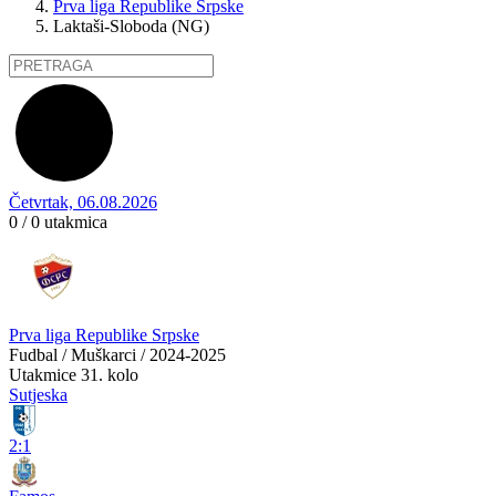
Prva liga Republike Srpske
Laktaši-Sloboda (NG)
Četvrtak, 06.08.2026
0 / 0
utakmica
Prva liga Republike Srpske
Fudbal / Muškarci / 2024-2025
Utakmice
31. kolo
Sutjeska
2:1