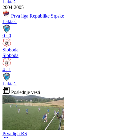
Laktaši
2004-2005
Prva liga Republike Srpske
Laktaši
0
:
0
Sloboda
Sloboda
4
:
1
Laktaši
Poslednje vesti
Prva liga RS