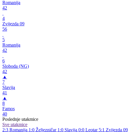
Romanija
42
4
Zvijezda 09
56
5
Romanija
42
6
Sloboda (NG)
42
▲
7
Slavija
41
▲
8
Famos
40
Poslednje utakmice
Sve utakmice
2:3
Romanija
1:0
Željezničar
1:0
Slavija
0:0
Leotar
5:1
Zvijezda 09