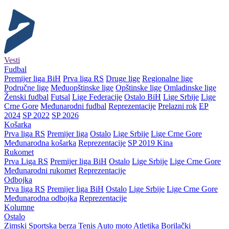
Vesti
Fudbal
Premijer liga BiH
Prva liga RS
Druge lige
Regionalne lige
Područne lige
Međuopštinske lige
Opštinske lige
Omladinske lige
Ženski fudbal
Futsal
Lige Federacije
Ostalo BiH
Lige Srbije
Lige
Crne Gore
Međunarodni fudbal
Reprezentacije
Prelazni rok
EP
2024
SP 2022
SP 2026
Košarka
Prva liga RS
Premijer liga
Ostalo
Lige Srbije
Lige Crne Gore
Međunarodna košarka
Reprezentacije
SP 2019 Kina
Rukomet
Prva Liga RS
Premijer liga BiH
Ostalo
Lige Srbije
Lige Crne Gore
Međunarodni rukomet
Reprezentacije
Odbojka
Prva liga RS
Premijer liga BiH
Ostalo
Lige Srbije
Lige Crne Gore
Međunarodna odbojka
Reprezentacije
Kolumne
Ostalo
Zimski
Sportska berza
Tenis
Auto moto
Atletika
Borilački