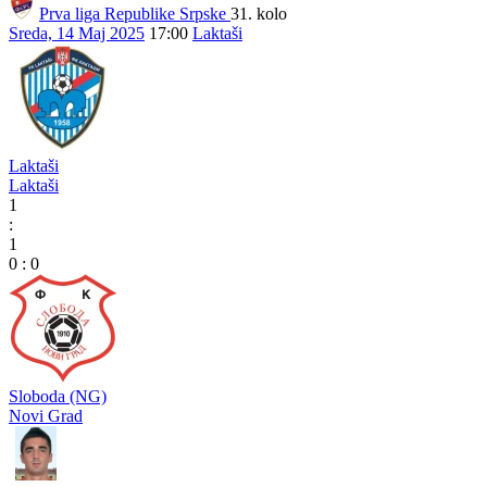
Prva liga Republike Srpske
31. kolo
Sreda, 14 Maj 2025
17:00
Laktaši
Laktaši
Laktaši
1
:
1
0
:
0
Sloboda (NG)
Novi Grad