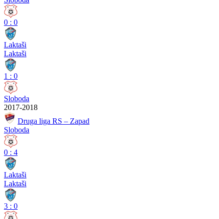
0
:
0
Laktaši
Laktaši
1
:
0
Sloboda
2017-2018
Druga liga RS – Zapad
Sloboda
0
:
4
Laktaši
Laktaši
3
:
0