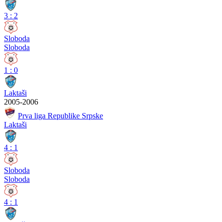
3
:
2
Sloboda
Sloboda
1
:
0
Laktaši
2005-2006
Prva liga Republike Srpske
Laktaši
4
:
1
Sloboda
Sloboda
4
:
1