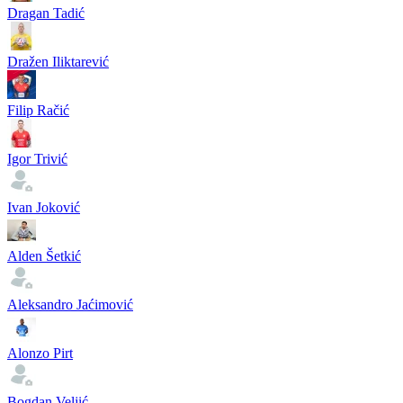
Dragan Tadić
Dražen Iliktarević
Filip Račić
Igor Trivić
Ivan Joković
Alden Šetkić
Aleksandro Jaćimović
Alonzo Pirt
Bogdan Veljić