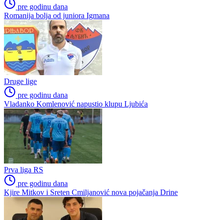
pre godinu dana
Romanija bolja od juniora Igmana
Druge lige
pre godinu dana
Vladanko Komlenović napustio klupu Ljubića
Prva liga RS
pre godinu dana
Kjire Mitkov i Sreten Cmiljanović nova pojačanja Drine