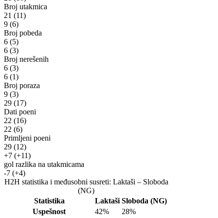
Broj utakmica
21
(11)
9
(6)
Broj pobeda
6
(5)
6
(3)
Broj nerešenih
6
(3)
6
(1)
Broj poraza
9
(3)
29
(17)
Dati poeni
22
(16)
22
(6)
Primljeni poeni
29
(12)
+7
(+11)
gol razlika na utakmicama
-7
(+4)
H2H statistika i međusobni susreti: Laktaši – Sloboda
(NG)
Statistika
Laktaši
Sloboda (NG)
Uspešnost
42%
28%