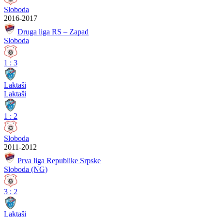
Sloboda
2016-2017
Druga liga RS – Zapad
Sloboda
1
:
3
Laktaši
Laktaši
1
:
2
Sloboda
2011-2012
Prva liga Republike Srpske
Sloboda (NG)
3
:
2
Laktaši