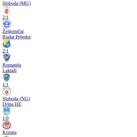
Sloboda (MG)
2:1
Željezničar
Rudar Prijedor
2:1
Romanija
Laktaši
1:1
Sloboda (NG)
Drina HE
1:0
Kozara