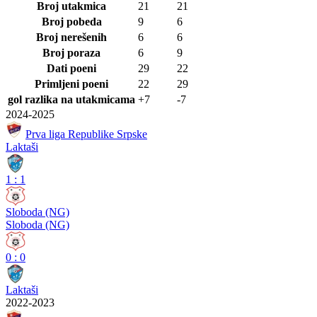
Broj utakmica
21
21
Broj pobeda
9
6
Broj nerešenih
6
6
Broj poraza
6
9
Dati poeni
29
22
Primljeni poeni
22
29
gol razlika na utakmicama
+7
-7
2024-2025
Prva liga Republike Srpske
Laktaši
1
:
1
Sloboda (NG)
Sloboda (NG)
0
:
0
Laktaši
2022-2023