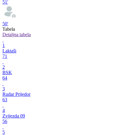
51'
50'
Tabela
Detaljna tabela
1
Laktaši
71
2
BSK
64
3
Rudar Prijedor
63
4
Zvijezda 09
56
5