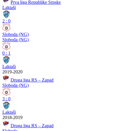
Prva liga Republike Srpske
Laktaši
2
:
0
Sloboda (NG)
Sloboda (NG)
0
:
1
Laktaši
2019-2020
Druga liga RS – Zapad
Sloboda (NG)
3
:
0
Laktaši
2018-2019
Druga liga RS – Zapad
Sloboda