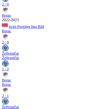
2
:
0
Borac
2022-2023
m:tel Premijer liga BiH
Borac
2
:
0
Željezničar
Željezničar
1
:
2
Borac
Borac
2
:
1
Željezničar