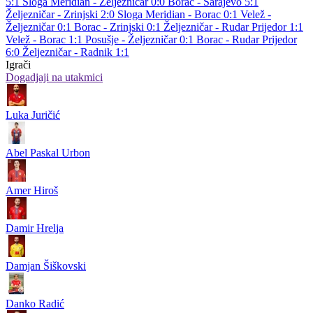
5:1
Sloga Meridian - Željezničar 0:0
Borac - Sarajevo 5:1
Željezničar - Zrinjski 2:0
Sloga Meridian - Borac 0:1
Velež -
Željezničar 0:1
Borac - Zrinjski 0:1
Željezničar - Rudar Prijedor 1:1
Velež - Borac 1:1
Posušje - Željezničar 0:1
Borac - Rudar Prijedor
6:0
Željezničar - Radnik 1:1
Igrači
Dogadjaji na utakmici
Luka Juričić
Abel Paskal Urbon
Amer Hiroš
Damir Hrelja
Damjan Šiškovski
Danko Radić