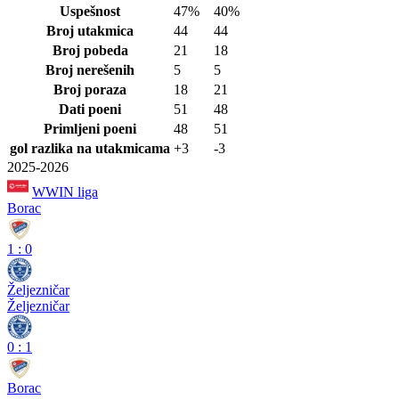
Uspešnost
47%
40%
Broj utakmica
44
44
Broj pobeda
21
18
Broj nerešenih
5
5
Broj poraza
18
21
Dati poeni
51
48
Primljeni poeni
48
51
gol razlika na utakmicama
+3
-3
2025-2026
WWIN liga
Borac
1
:
0
Željezničar
Željezničar
0
:
1
Borac