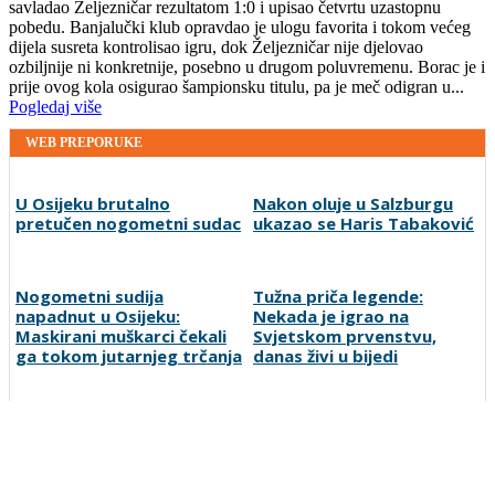
savladao Željezničar rezultatom 1:0 i upisao četvrtu uzastopnu
pobedu. Banjalučki klub opravdao je ulogu favorita i tokom većeg
dijela susreta kontrolisao igru, dok Željezničar nije djelovao
ozbiljnije ni konkretnije, posebno u drugom poluvremenu. Borac je i
prije ovog kola osigurao šampionsku titulu, pa je meč odigran u...
Pogledaj više
WEB PREPORUKE
U Osijeku brutalno
Nakon oluje u Salzburgu
pretučen nogometni sudac
ukazao se Haris Tabaković
Nogometni sudija
Tužna priča legende:
napadnut u Osijeku:
Nekada je igrao na
Maskirani muškarci čekali
Svjetskom prvenstvu,
ga tokom jutarnjeg trčanja
danas živi u bijedi
Liga MZ Mostara ulazi u
Horde zla poručile da neće
završnicu grupne faze,
ići u Vrapčiće, a upravu FK
slijedi borba za
Sarajevo okrivili za
četvrtfinale
neigranje na Koševu: