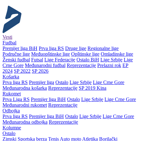
Vesti
Fudbal
Premijer liga BiH
Prva liga RS
Druge lige
Regionalne lige
Područne lige
Međuopštinske lige
Opštinske lige
Omladinske lige
Ženski fudbal
Futsal
Lige Federacije
Ostalo BiH
Lige Srbije
Lige
Crne Gore
Međunarodni fudbal
Reprezentacije
Prelazni rok
EP
2024
SP 2022
SP 2026
Košarka
Prva liga RS
Premijer liga
Ostalo
Lige Srbije
Lige Crne Gore
Međunarodna košarka
Reprezentacije
SP 2019 Kina
Rukomet
Prva Liga RS
Premijer liga BiH
Ostalo
Lige Srbije
Lige Crne Gore
Međunarodni rukomet
Reprezentacije
Odbojka
Prva liga RS
Premijer liga BiH
Ostalo
Lige Srbije
Lige Crne Gore
Međunarodna odbojka
Reprezentacije
Kolumne
Ostalo
Zimski
Sportska berza
Tenis
Auto moto
Atletika
Borilački