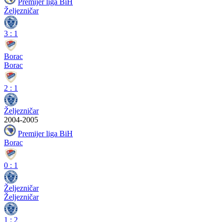
Premijer liga BiH
Željezničar
3
:
1
Borac
Borac
2
:
1
Željezničar
2004-2005
Premijer liga BiH
Borac
0
:
1
Željezničar
Željezničar
1
:
2