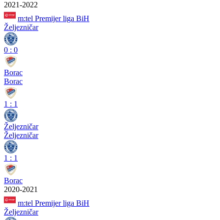
2021-2022
m:tel Premijer liga BiH
Željezničar
0
:
0
Borac
Borac
1
:
1
Željezničar
Željezničar
1
:
1
Borac
2020-2021
m:tel Premijer liga BiH
Željezničar