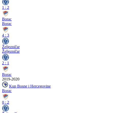
1
:
2
Borac
Borac
4
:
3
Željezničar
Željezničar
2
:
1
Borac
2019-2020
Kup Bosne i Hercegovine
Borac
0
:
2