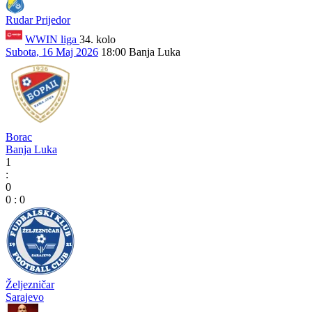
Rudar Prijedor
WWIN liga
34. kolo
Subota, 16 Maj 2026
18:00
Banja Luka
Borac
Banja Luka
1
:
0
0
:
0
Željezničar
Sarajevo