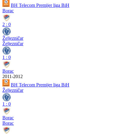
BH Telecom Premijer liga BiH
Borac
2
:
0
Željezničar
Željezničar
1
:
0
Borac
2011-2012
BH Telecom Premijer liga BiH
Željezničar
1
:
0
Borac
Borac