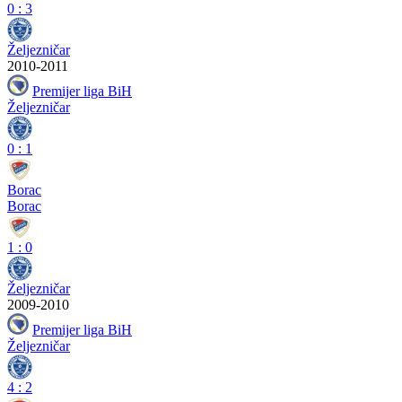
0
:
3
Željezničar
2010-2011
Premijer liga BiH
Željezničar
0
:
1
Borac
Borac
1
:
0
Željezničar
2009-2010
Premijer liga BiH
Željezničar
4
:
2