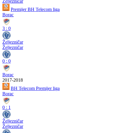
Željezničar
Premijer BH Telecom liga
Borac
3
:
0
Željezničar
Željezničar
0
:
0
Borac
2017-2018
BH Telecom Premijer liga
Borac
0
:
1
Željezničar
Željezničar