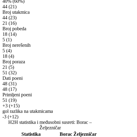
40%
(60%)
44
(21)
Broj utakmica
44
(23)
21
(16)
Broj pobeda
18
(14)
5
(1)
Broj nerešenih
5
(4)
18
(4)
Broj poraza
21
(5)
51
(32)
Dati poeni
48
(31)
48
(17)
Primljeni poeni
51
(19)
+3
(+15)
gol razlika na utakmicama
-3
(+12)
H2H statistika i međusobni susreti: Borac –
Željezničar
Statistika
Borac
Željezničar