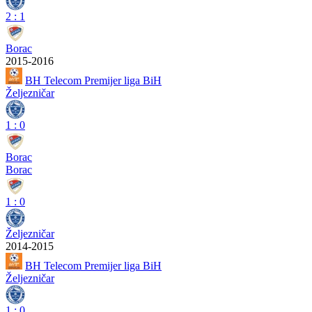
2
:
1
Borac
2015-2016
BH Telecom Premijer liga BiH
Željezničar
1
:
0
Borac
Borac
1
:
0
Željezničar
2014-2015
BH Telecom Premijer liga BiH
Željezničar
1
:
0