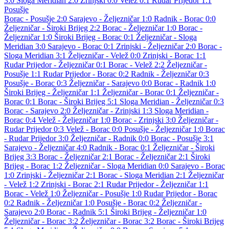
3:0
Sloga Meridian
2:0
Zrinjski
0:0
Velež
0:1
Rudar Prijedor
1:1
Posušje
Borac - Posušje 2:0
Sarajevo - Željezničar 1:0
Radnik - Borac 0:0
Željezničar - Široki Brijeg 2:2
Borac - Željezničar 1:0
Borac -
Željezničar 1:0
Široki Brijeg - Borac 0:1
Željezničar - Sloga
Meridian 3:0
Sarajevo - Borac 0:1
Zrinjski - Željezničar 2:0
Borac -
Sloga Meridian 3:1
Željezničar - Velež 0:0
Zrinjski - Borac 1:1
Rudar Prijedor - Željezničar 0:1
Borac - Velež 2:2
Željezničar -
Posušje 1:1
Rudar Prijedor - Borac 0:2
Radnik - Željezničar 0:3
Posušje - Borac 0:3
Željezničar - Sarajevo 0:0
Borac - Radnik 1:0
Široki Brijeg - Željezničar 1:1
Željezničar - Borac 0:1
Željezničar -
Borac 0:1
Borac - Široki Brijeg 5:1
Sloga Meridian - Željezničar 0:3
Borac - Sarajevo 2:0
Željezničar - Zrinjski 1:3
Sloga Meridian -
Borac 0:4
Velež - Željezničar 1:0
Borac - Zrinjski 3:0
Željezničar -
Rudar Prijedor 0:3
Velež - Borac 0:0
Posušje - Željezničar 1:0
Borac
- Rudar Prijedor 3:0
Željezničar - Radnik 0:0
Borac - Posušje 3:1
Sarajevo - Željezničar 4:0
Radnik - Borac 0:1
Željezničar - Široki
Brijeg 3:3
Borac - Željezničar 2:1
Borac - Željezničar 2:1
Široki
Brijeg - Borac 1:2
Željezničar - Sloga Meridian 0:0
Sarajevo - Borac
1:0
Zrinjski - Željezničar 2:1
Borac - Sloga Meridian 2:1
Željezničar
- Velež 1:2
Zrinjski - Borac 2:1
Rudar Prijedor - Željezničar 1:1
Borac - Velež 1:0
Željezničar - Posušje 1:0
Rudar Prijedor - Borac
0:2
Radnik - Željezničar 1:0
Posušje - Borac 0:2
Željezničar -
Sarajevo 2:0
Borac - Radnik 5:1
Široki Brijeg - Željezničar 1:0
Željezničar - Borac 3:2
Željezničar - Borac 3:2
Borac - Široki Brijeg