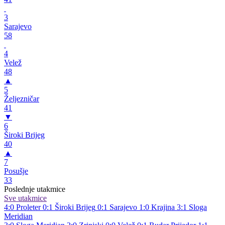
3
Sarajevo
58
4
Velež
48
▲
5
Željezničar
41
▼
6
Široki Brijeg
40
▲
7
Posušje
33
Poslednje utakmice
Sve utakmice
4:0
Proleter
0:1
Široki Brijeg
0:1
Sarajevo
1:0
Krajina
3:1
Sloga
Meridian