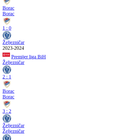
Borac
Borac
1
:
0
Željezničar
2023-2024
Premijer liga BiH
Željezničar
2
:
1
Borac
Borac
3
:
2
Željezničar
Željezničar