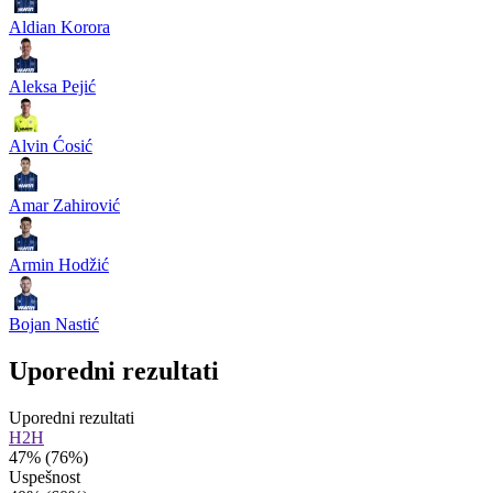
Aldian Korora
Aleksa Pejić
Alvin Ćosić
Amar Zahirović
Armin Hodžić
Bojan Nastić
Uporedni rezultati
Uporedni rezultati
H2H
47%
(76%)
Uspešnost