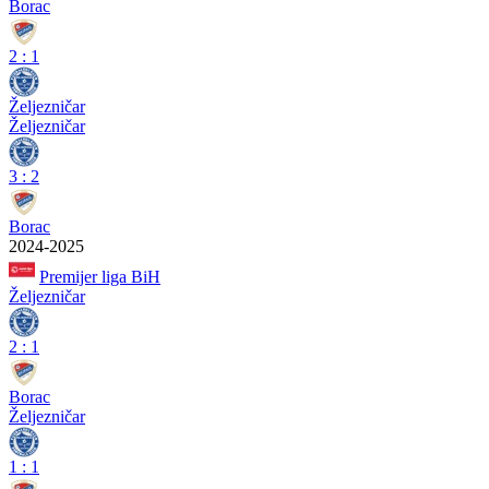
Borac
2
:
1
Željezničar
Željezničar
3
:
2
Borac
2024-2025
Premijer liga BiH
Željezničar
2
:
1
Borac
Željezničar
1
:
1