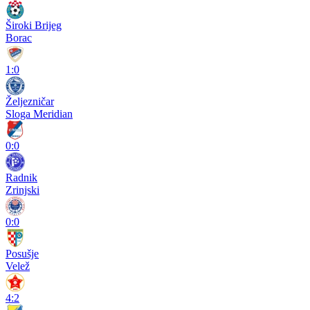
Široki Brijeg
Borac
1:0
Željezničar
Sloga Meridian
0:0
Radnik
Zrinjski
0:0
Posušje
Velež
4:2