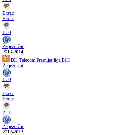
Borac
Borac
1
:
0
Željezničar
2013-2014
BH Telecom Premijer liga BiH
Željezničar
1
:
0
Borac
Borac
2
:
1
Željezničar
2012-2013