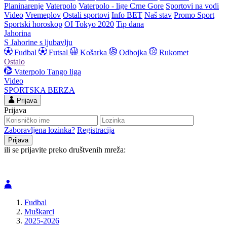
Planinarenje
Vaterpolo
Vaterpolo - lige Crne Gore
Sportovi na vodi
Video
Vremeplov
Ostali sportovi
Info BET
Naš stav
Promo Sport
Sportski horoskop
OI Tokyo 2020
Tip dana
Jahorina
S Jahorine s ljubavlju
Fudbal
Futsal
Košarka
Odbojka
Rukomet
Ostalo
Vaterpolo
Tango liga
Video
SPORTSKA BERZA
Prijava
Prijava
Zaboravljena lozinka?
Registracija
ili se prijavite preko društvenih mreža:
Fudbal
Muškarci
2025-2026