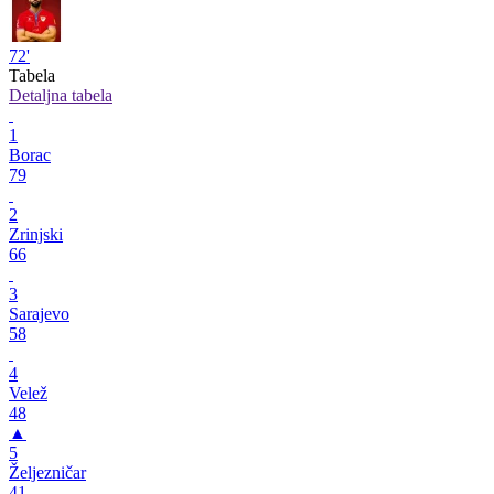
72'
Tabela
Detaljna tabela
1
Borac
79
2
Zrinjski
66
3
Sarajevo
58
4
Velež
48
▲
5
Željezničar
41