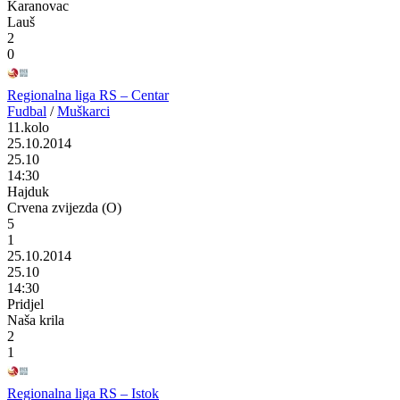
Karanovac
Lauš
2
0
Regionalna liga RS – Centar
Fudbal
/
Muškarci
11.kolo
25.10.2014
25.10
14:30
Hajduk
Crvena zvijezda (O)
5
1
25.10.2014
25.10
14:30
Pridjel
Naša krila
2
1
Regionalna liga RS – Istok