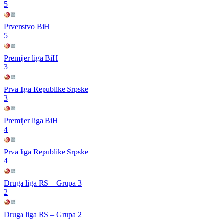
5
Prvenstvo BiH
5
Premijer liga BiH
3
Prva liga Republike Srpske
3
Premijer liga BiH
4
Prva liga Republike Srpske
4
Druga liga RS – Grupa 3
2
Druga liga RS – Grupa 2