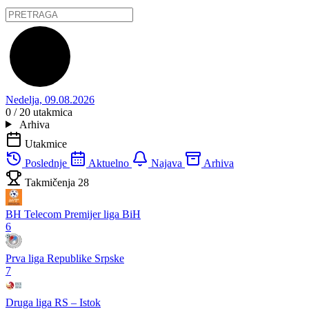
Nedelja, 09.08.2026
0 / 20
utakmica
Arhiva
Utakmice
Poslednje
Aktuelno
Najava
Arhiva
Takmičenja
28
BH Telecom Premijer liga BiH
6
Prva liga Republike Srpske
7
Druga liga RS – Istok