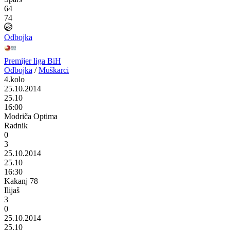
64
74
Odbojka
Premijer liga BiH
Odbojka
/
Muškarci
4.kolo
25.10.2014
25.10
16:00
Modriča Optima
Radnik
0
3
25.10.2014
25.10
16:30
Kakanj 78
Ilijaš
3
0
25.10.2014
25.10