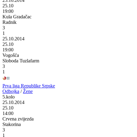
25.10.2014
25.10
19:00
Kula Gradačac
Radnik
3
1
25.10.2014
25.10
19:00
Vogošća
Sloboda Tuzlafarm
3
1
Prva liga Republike Srpske
Odbojka
/
Žene
5.kolo
25.10.2014
25.10
14:00
Crvena zvijezda
Stakorina
3
1