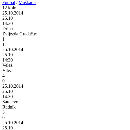
Fudbal
/
Muškarci
12.kolo
25.10.2014
25.10
14:30
Drina
Zvijezda Gradačac
1
1
25.10.2014
25.10
14:30
Velež
Vitez
4
0
25.10.2014
25.10
14:30
Sarajevo
Radnik
5
0
25.10.2014
25.10