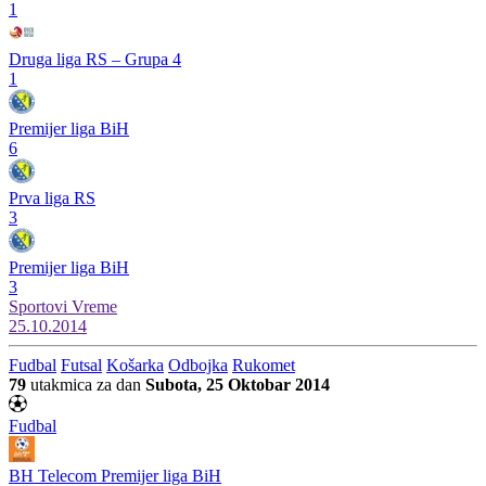
1
Druga liga RS – Grupa 4
1
Premijer liga BiH
6
Prva liga RS
3
Premijer liga BiH
3
Sportovi
Vreme
25.10.2014
Fudbal
Futsal
Košarka
Odbojka
Rukomet
79
utakmica za dan
Subota, 25 Oktobar 2014
Fudbal
BH Telecom Premijer liga BiH