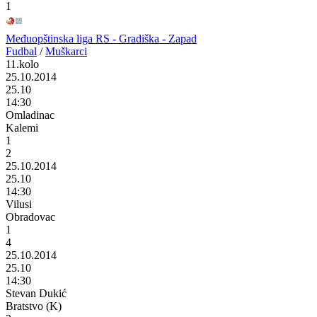
1
Međuopštinska liga RS - Gradiška - Zapad
Fudbal
/
Muškarci
11.kolo
25.10.2014
25.10
14:30
Omladinac
Kalemi
1
2
25.10.2014
25.10
14:30
Vilusi
Obradovac
1
4
25.10.2014
25.10
14:30
Stevan Dukić
Bratstvo (K)