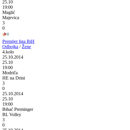
25.10
19:00
Maglić
Majevica
3
0
Premijer liga BiH
Odbojka
/
Žene
4.kolo
25.10.2014
25.10
19:00
Modriča
HE na Drini
3
0
25.10.2014
25.10
19:00
Bihać Preminger
BL Volley
3
0