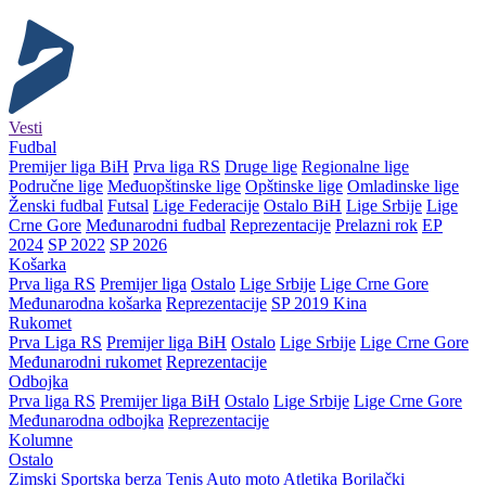
Vesti
Fudbal
Premijer liga BiH
Prva liga RS
Druge lige
Regionalne lige
Područne lige
Međuopštinske lige
Opštinske lige
Omladinske lige
Ženski fudbal
Futsal
Lige Federacije
Ostalo BiH
Lige Srbije
Lige
Crne Gore
Međunarodni fudbal
Reprezentacije
Prelazni rok
EP
2024
SP 2022
SP 2026
Košarka
Prva liga RS
Premijer liga
Ostalo
Lige Srbije
Lige Crne Gore
Međunarodna košarka
Reprezentacije
SP 2019 Kina
Rukomet
Prva Liga RS
Premijer liga BiH
Ostalo
Lige Srbije
Lige Crne Gore
Međunarodni rukomet
Reprezentacije
Odbojka
Prva liga RS
Premijer liga BiH
Ostalo
Lige Srbije
Lige Crne Gore
Međunarodna odbojka
Reprezentacije
Kolumne
Ostalo
Zimski
Sportska berza
Tenis
Auto moto
Atletika
Borilački