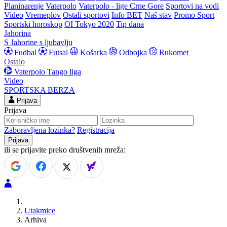
Planinarenje
Vaterpolo
Vaterpolo - lige Crne Gore
Sportovi na vodi
Video
Vremeplov
Ostali sportovi
Info BET
Naš stav
Promo Sport
Sportski horoskop
OI Tokyo 2020
Tip dana
Jahorina
S Jahorine s ljubavlju
Fudbal
Futsal
Košarka
Odbojka
Rukomet
Ostalo
Vaterpolo
Tango liga
Video
SPORTSKA BERZA
Prijava
Prijava
Zaboravljena lozinka?
Registracija
ili se prijavite preko društvenih mreža:
Utakmice
Arhiva