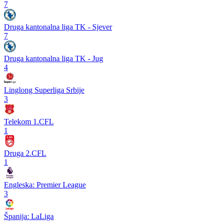
7
Druga kantonalna liga TK - Sjever
7
Druga kantonalna liga TK - Jug
4
Linglong Superliga Srbije
3
Telekom 1.CFL
1
Druga 2.CFL
1
Engleska: Premier League
3
Španija: LaLiga