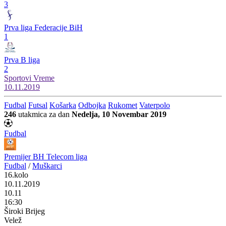
3
Prva liga Federacije BiH
1
Prva B liga
2
Sportovi
Vreme
10.11.2019
Fudbal
Futsal
Košarka
Odbojka
Rukomet
Vaterpolo
246
utakmica za dan
Nedelja, 10 Novembar 2019
Fudbal
Premijer BH Telecom liga
Fudbal
/
Muškarci
16.kolo
10.11.2019
10.11
16:30
Široki Brijeg
Velež