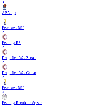
3
ABA liga
1
Prvenstvo BiH
2
Prva liga RS
2
Druga liga RS - Zapad
2
Druga liga RS - Centar
2
Prvenstvo BiH
4
Prva liga Republike Srpske