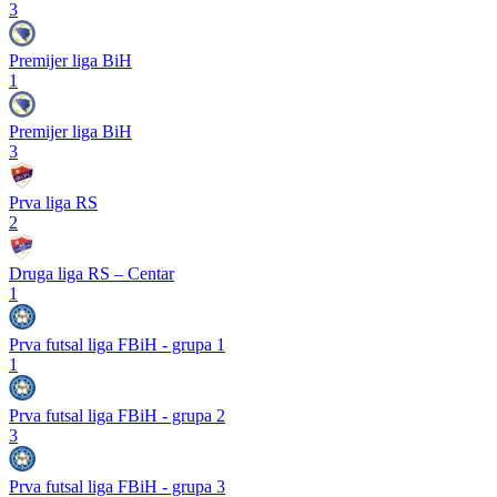
3
Premijer liga BiH
1
Premijer liga BiH
3
Prva liga RS
2
Druga liga RS – Centar
1
Prva futsal liga FBiH - grupa 1
1
Prva futsal liga FBiH - grupa 2
3
Prva futsal liga FBiH - grupa 3