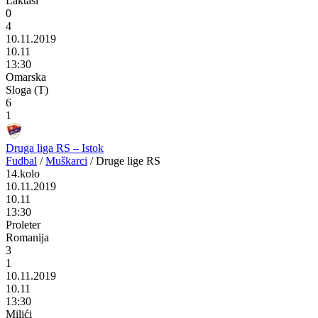
Laktaši
0
4
10.11.2019
10.11
13:30
Omarska
Sloga (T)
6
1
Druga liga RS – Istok
Fudbal
/
Muškarci
/
Druge lige RS
14.kolo
10.11.2019
10.11
13:30
Proleter
Romanija
3
1
10.11.2019
10.11
13:30
Milići