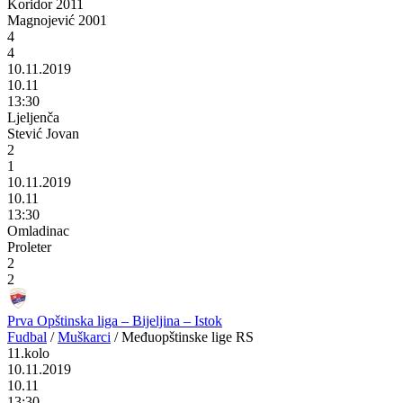
Koridor 2011
Magnojević 2001
4
4
10.11.2019
10.11
13:30
Ljeljenča
Stević Jovan
2
1
10.11.2019
10.11
13:30
Omladinac
Proleter
2
2
Prva Opštinska liga – Bijeljina – Istok
Fudbal
/
Muškarci
/
Međuopštinske lige RS
11.kolo
10.11.2019
10.11
13:30