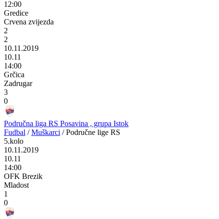
12:00
Gredice
Crvena zvijezda
2
2
10.11.2019
10.11
14:00
Grčica
Zadrugar
3
0
Područna liga RS Posavina , grupa Istok
Fudbal
/
Muškarci
/
Područne lige RS
5.kolo
10.11.2019
10.11
14:00
OFK Brezik
Mladost
1
0