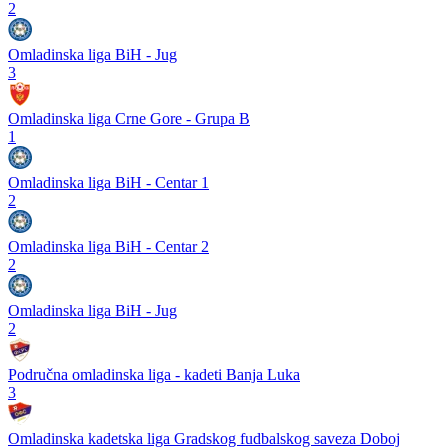
2
Omladinska liga BiH - Jug
3
Omladinska liga Crne Gore - Grupa B
1
Omladinska liga BiH - Centar 1
2
Omladinska liga BiH - Centar 2
2
Omladinska liga BiH - Jug
2
Područna omladinska liga - kadeti Banja Luka
3
Omladinska kadetska liga Gradskog fudbalskog saveza Doboj