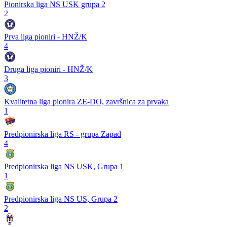
Pionirska liga NS USK grupa 2
2
Prva liga pioniri - HNŽ/K
4
Druga liga pioniri - HNŽ/K
3
Kvalitetna liga pionira ZE-DO, završnica za prvaka
1
Predpionirska liga RS - grupa Zapad
4
Predpionirska liga NS USK, Grupa 1
1
Predpionirska liga NS US, Grupa 2
2