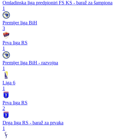
Omladinska liga predpioniri FS KS - baraž za šampiona
1
Premijer liga BiH
3
Prva liga RS
1
Premijer liga BiH - razvojna
1
Liga 6
1
Prva liga RS
2
Drga liga RS - baraž za prvaka
1