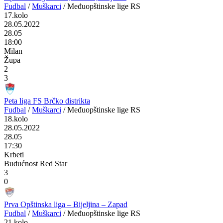
Fudbal
/
Muškarci
/
Međuopštinske lige RS
17.kolo
28.05.2022
28.05
18:00
Milan
Župa
2
3
Peta liga FS Brčko distrikta
Fudbal
/
Muškarci
/
Međuopštinske lige RS
18.kolo
28.05.2022
28.05
17:30
Krbeti
Budućnost Red Star
3
0
Prva Opštinska liga – Bijeljina – Zapad
Fudbal
/
Muškarci
/
Međuopštinske lige RS
21.kolo