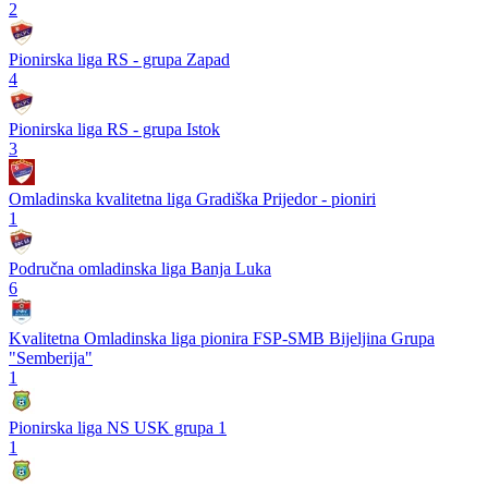
2
Pionirska liga RS - grupa Zapad
4
Pionirska liga RS - grupa Istok
3
Omladinska kvalitetna liga Gradiška Prijedor - pioniri
1
Područna omladinska liga Banja Luka
6
Kvalitetna Omladinska liga pionira FSP-SMB Bijeljina Grupa
"Semberija"
1
Pionirska liga NS USK grupa 1
1