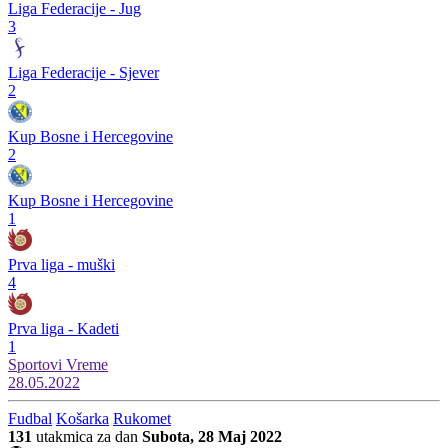
Liga Federacije - Jug
3
Liga Federacije - Sjever
2
Kup Bosne i Hercegovine
2
Kup Bosne i Hercegovine
1
Prva liga - muški
4
Prva liga - Kadeti
1
Sportovi
Vreme
28.05.2022
Fudbal
Košarka
Rukomet
131
utakmica za dan
Subota, 28 Maj 2022