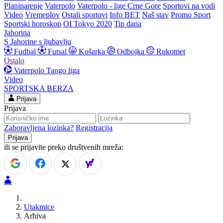
Planinarenje
Vaterpolo
Vaterpolo - lige Crne Gore
Sportovi na vodi
Video
Vremeplov
Ostali sportovi
Info BET
Naš stav
Promo Sport
Sportski horoskop
OI Tokyo 2020
Tip dana
Jahorina
S Jahorine s ljubavlju
Fudbal
Futsal
Košarka
Odbojka
Rukomet
Ostalo
Vaterpolo
Tango liga
Video
SPORTSKA BERZA
Prijava
Prijava
Zaboravljena lozinka?
Registracija
ili se prijavite preko društvenih mreža:
Utakmice
Arhiva