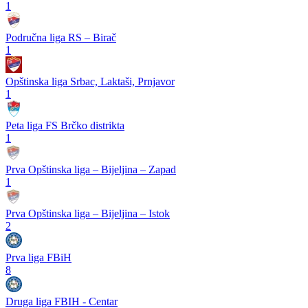
1
Područna liga RS – Birač
1
Opštinska liga Srbac, Laktaši, Prnjavor
1
Peta liga FS Brčko distrikta
1
Prva Opštinska liga – Bijeljina – Zapad
1
Prva Opštinska liga – Bijeljina – Istok
2
Prva liga FBiH
8
Druga liga FBIH - Centar