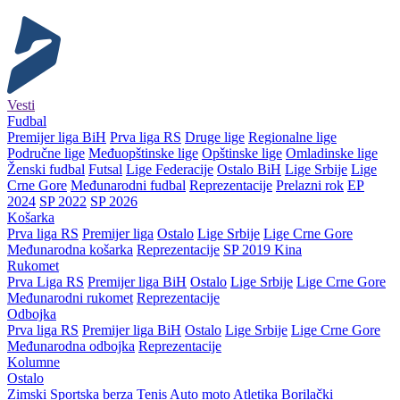
Vesti
Fudbal
Premijer liga BiH
Prva liga RS
Druge lige
Regionalne lige
Područne lige
Međuopštinske lige
Opštinske lige
Omladinske lige
Ženski fudbal
Futsal
Lige Federacije
Ostalo BiH
Lige Srbije
Lige
Crne Gore
Međunarodni fudbal
Reprezentacije
Prelazni rok
EP
2024
SP 2022
SP 2026
Košarka
Prva liga RS
Premijer liga
Ostalo
Lige Srbije
Lige Crne Gore
Međunarodna košarka
Reprezentacije
SP 2019 Kina
Rukomet
Prva Liga RS
Premijer liga BiH
Ostalo
Lige Srbije
Lige Crne Gore
Međunarodni rukomet
Reprezentacije
Odbojka
Prva liga RS
Premijer liga BiH
Ostalo
Lige Srbije
Lige Crne Gore
Međunarodna odbojka
Reprezentacije
Kolumne
Ostalo
Zimski
Sportska berza
Tenis
Auto moto
Atletika
Borilački