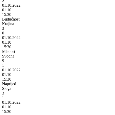
2
01.10.2022
01.10
15:30
Budućnost
Krajina
3
0
01.10.2022
01.10
15:30
Mladost
Svodna
9
1
01.10.2022
01.10
15:30
Naprijed
Sloga
3
1
01.10.2022
01.10
15:30