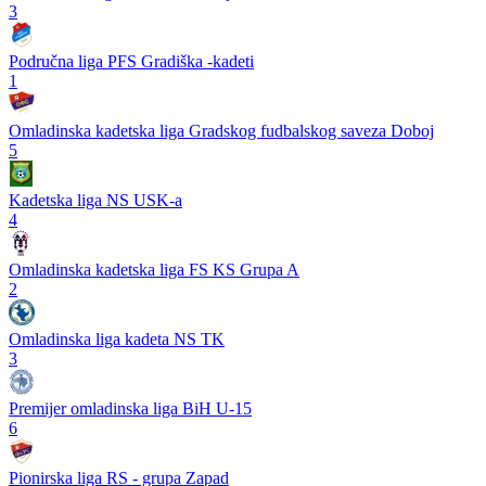
3
Područna liga PFS Gradiška -kadeti
1
Omladinska kadetska liga Gradskog fudbalskog saveza Doboj
5
Kadetska liga NS USK-a
4
Omladinska kadetska liga FS KS Grupa A
2
Omladinska liga kadeta NS TK
3
Premijer omladinska liga BiH U-15
6
Pionirska liga RS - grupa Zapad