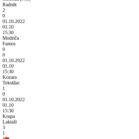
Radnik
2
0
01.10.2022
01.10
15:30
Modriča
Famos
0
0
01.10.2022
01.10
15:30
Kozara
Tekstilac
1
0
01.10.2022
01.10
15:30
Krupa
Laktaši
3
1