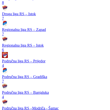
8
Druga liga RS – Istok
7
Regionalna liga RS – Zapad
7
Regionalna liga RS – Istok
6
Područna liga RS – Prijedor
4
Područna liga RS – Gradiška
7
Područna liga RS – Banjaluka
4
Područna liga RS –Modriča - Šamac