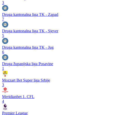
3
Druga kantonalna liga TK - Zapad
7
Druga kantonalna liga TK - Sjever
5
Druga kantonalna liga TK - Jug
6
Druga županijska liga Posavine
1
Mozzart Bet Super liga Srbije
3
Meridianbet 1. CFL
4
Premier League