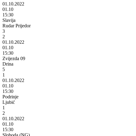
01.10.2022
01.10
15:30
Slavija
Rudar Prijedor
3
2
01.10.2022
01.10
15:30
Zvijezda 09
Drina
5
1
01.10.2022
01.10
15:30
Podrinje
Ljubić
1
2
01.10.2022
01.10
15:30
Sloboda (NG)