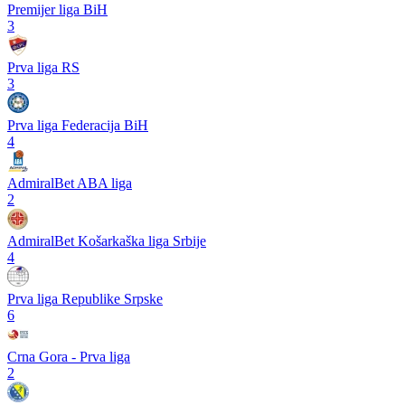
Premijer liga BiH
3
Prva liga RS
3
Prva liga Federacija BiH
4
AdmiralBet ABA liga
2
AdmiralBet Košarkaška liga Srbije
4
Prva liga Republike Srpske
6
Crna Gora - Prva liga
2