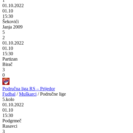
1
01.10.2022
01.10
15:30
Šekovići
Janja 2009
5
2
01.10.2022
01.10
15:30
Partizan
Birač
3
0
Područna liga RS – Prijedor
Fudbal
/
Muškarci
/
Područne lige
5.kolo
01.10.2022
01.10
15:30
Podgrmeč
Rasavci
3