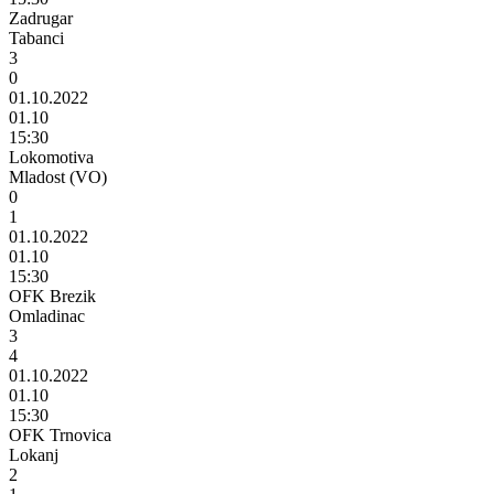
Zadrugar
Tabanci
3
0
01.10.2022
01.10
15:30
Lokomotiva
Mladost (VO)
0
1
01.10.2022
01.10
15:30
OFK Brezik
Omladinac
3
4
01.10.2022
01.10
15:30
OFK Trnovica
Lokanj
2