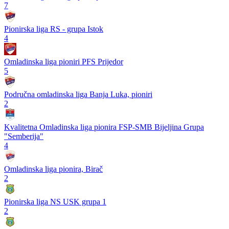
7
Pionirska liga RS - grupa Istok
4
Omladinska liga pioniri PFS Prijedor
5
Područna omladinska liga Banja Luka, pioniri
2
Kvalitetna Omladinska liga pionira FSP-SMB Bijeljina Grupa
"Semberija"
4
Omladinska liga pionira, Birač
2
Pionirska liga NS USK grupa 1
2