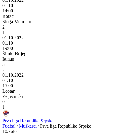
01.10.2022
01.10
14:00
Borac
Sloga Meridian
2
1
01.10.2022
01.10
19:00
Široki Brijeg
Igman
3
2
01.10.2022
01.10
15:00
Leotar
Željezničar
0
1
Prva liga Republike Srpske
Fudbal
/
Muškarci
/
Prva liga Republike Srpske
10.kolo