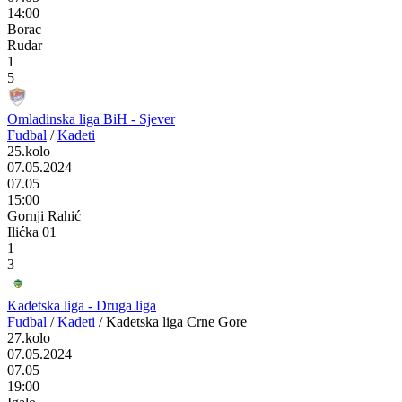
14:00
Borac
Rudar
1
5
Omladinska liga BiH - Sjever
Fudbal
/
Kadeti
25.kolo
07.05.2024
07.05
15:00
Gornji Rahić
Ilićka 01
1
3
Kadetska liga - Druga liga
Fudbal
/
Kadeti
/
Kadetska liga Crne Gore
27.kolo
07.05.2024
07.05
19:00