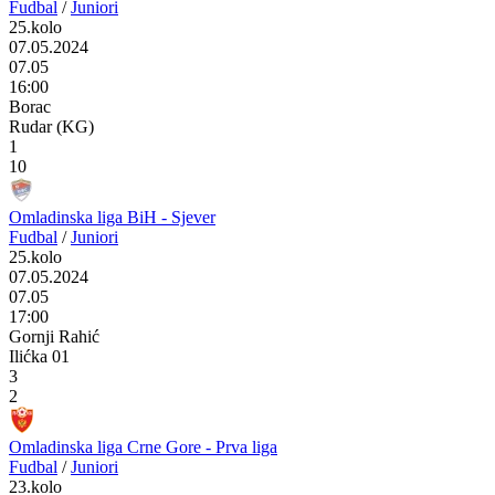
Fudbal
/
Juniori
25.kolo
07.05.2024
07.05
16:00
Borac
Rudar (KG)
1
10
Omladinska liga BiH - Sjever
Fudbal
/
Juniori
25.kolo
07.05.2024
07.05
17:00
Gornji Rahić
Ilićka 01
3
2
Omladinska liga Crne Gore - Prva liga
Fudbal
/
Juniori
23.kolo