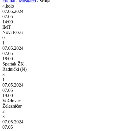
Fudbal
/
Muškarci
/
Srbija
4.kolo
07.05.2024
07.05
14:00
IMT
Novi Pazar
0
1
07.05.2024
07.05
18:00
Spartak ŽK
Radnički (N)
3
1
07.05.2024
07.05
19:00
Voždovac
Železničar
2
3
07.05.2024
07.05