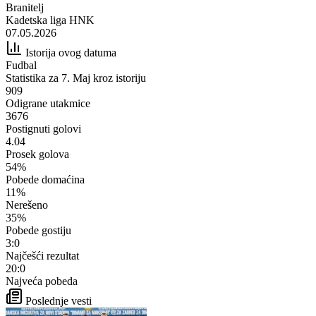
Branitelj
Kadetska liga HNK
07.05.2026
Istorija ovog datuma
Fudbal
Statistika za 7. Maj kroz istoriju
909
Odigrane utakmice
3676
Postignuti golovi
4.04
Prosek golova
54%
Pobede domaćina
11%
Nerešeno
35%
Pobede gostiju
3:0
Najčešći rezultat
20:0
Najveća pobeda
Poslednje vesti