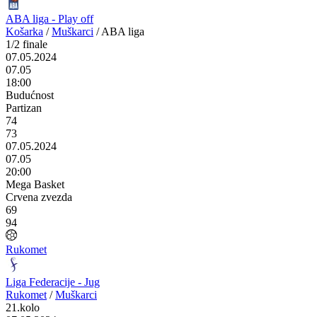
ABA liga - Play off
Košarka
/
Muškarci
/
ABA liga
1/2 finale
07.05.2024
07.05
18:00
Budućnost
Partizan
74
73
07.05.2024
07.05
20:00
Mega Basket
Crvena zvezda
69
94
Rukomet
Liga Federacije - Jug
Rukomet
/
Muškarci
21.kolo