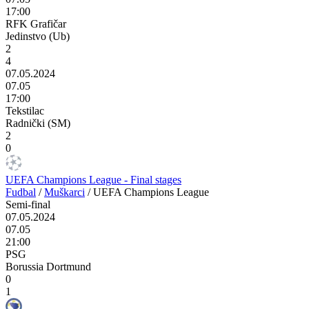
17:00
RFK Grafičar
Jedinstvo (Ub)
2
4
07.05.2024
07.05
17:00
Tekstilac
Radnički (SM)
2
0
UEFA Champions League - Final stages
Fudbal
/
Muškarci
/
UEFA Champions League
Semi-final
07.05.2024
07.05
21:00
PSG
Borussia Dortmund
0
1