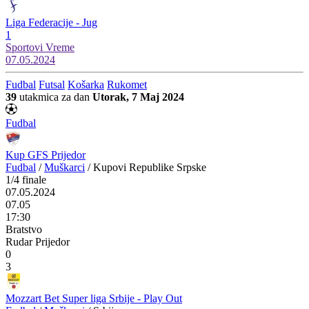
Liga Federacije - Jug
1
Sportovi
Vreme
07.05.2024
Fudbal
Futsal
Košarka
Rukomet
39
utakmica za dan
Utorak, 7 Maj 2024
Fudbal
Kup GFS Prijedor
Fudbal
/
Muškarci
/
Kupovi Republike Srpske
1/4 finale
07.05.2024
07.05
17:30
Bratstvo
Rudar Prijedor
0
3
Mozzart Bet Super liga Srbije - Play Out