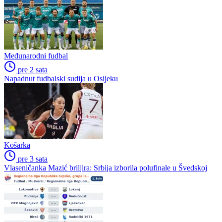
Međunarodni fudbal
pre 2 sata
Napadnut fudbalski sudija u Osijeku
Košarka
pre 3 sata
Vlaseničanka Mazić briljira: Srbija izborila polufinale u Švedskoj