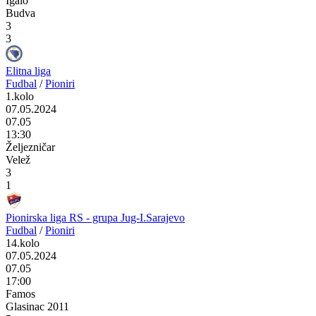
Igalo
Budva
3
3
Elitna liga
Fudbal
/
Pioniri
1.kolo
07.05.2024
07.05
13:30
Željezničar
Velež
3
1
Pionirska liga RS - grupa Jug-I.Sarajevo
Fudbal
/
Pioniri
14.kolo
07.05.2024
07.05
17:00
Famos
Glasinac 2011