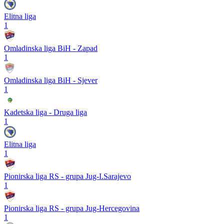
Elitna liga
1
Omladinska liga BiH - Zapad
1
Omladinska liga BiH - Sjever
1
Kadetska liga - Druga liga
1
Elitna liga
1
Pionirska liga RS - grupa Jug-I.Sarajevo
1
Pionirska liga RS - grupa Jug-Hercegovina
1