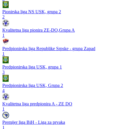
Pionirska liga NS USK, grupa 2
2
Kvalitetna liga pionira ZE-DO,Grupa A
1
Predpionirska liga Republike Srpske - grupa Zapad
1
Predpionirska liga USK, grupa 1
3
Predpionirska liga USK, Grupa 2
4
Kvalitetna liga predpionira A - ZE DO
1
Premijer liga BiH - Liga za prvaka
1