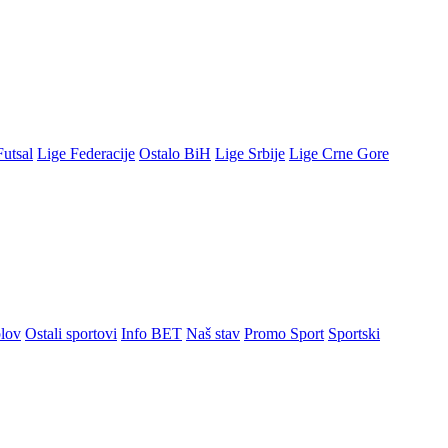
Futsal
Lige Federacije
Ostalo BiH
Lige Srbije
Lige Crne Gore
lov
Ostali sportovi
Info BET
Naš stav
Promo Sport
Sportski