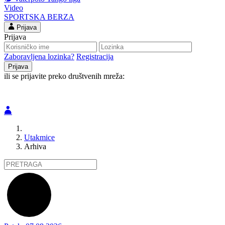
Video
SPORTSKA BERZA
Prijava
Prijava
Zaboravljena lozinka?
Registracija
ili se prijavite preko društvenih mreža:
Utakmice
Arhiva