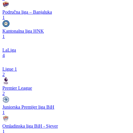
Područna liga – Banjaluka
1
Kantonalna liga HNK
1
LaLiga
4
Ligue 1
2
Premier League
2
Juniorska Premijer liga BiH
1
Omladinska liga BiH - Sjever
1