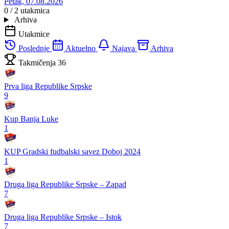
Petak, 07.08.2026
0 / 2
utakmica
Arhiva
Utakmice
Poslednje
Aktuelno
Najava
Arhiva
Takmičenja
36
Prva liga Republike Srpske
9
Kup Banja Luke
1
KUP Gradski fudbalski savez Doboj 2024
1
Druga liga Republike Srpske – Zapad
7
Druga liga Republike Srpske – Istok
7