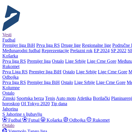
Vesti
Fudbal
Premijer liga BiH
Prva liga RS
Druge lige
Regionalne lige
Područne l
Međunarodni fudbal
Reprezentacije
Prelazni rok
EP 2024
SP 2022
S
Košarka
Prva liga RS
Premijer liga
Ostalo
Lige Srbije
Lige Crne Gore
Međuna
Rukomet
Prva Liga RS
Premijer liga BiH
Ostalo
Lige Srbije
Lige Crne Gore
M
Odbojka
Prva liga RS
Premijer liga BiH
Ostalo
Lige Srbije
Lige Crne Gore
Me
Kolumne
Ostalo
Zimski
Sportska berza
Tenis
Auto moto
Atletika
Borilački
Planinaren
horoskop
OI Tokyo 2020
Tip dana
Jahorina
S Jahorine s ljubavlju
Fudbal
Futsal
Košarka
Odbojka
Rukomet
Ostalo
Vaterpolo
Tango liga