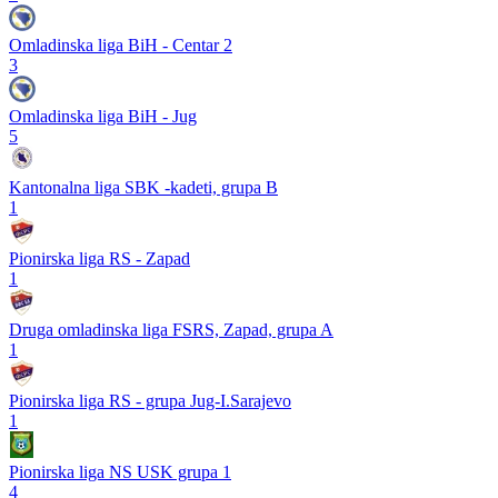
Omladinska liga BiH - Centar 2
3
Omladinska liga BiH - Jug
5
Kantonalna liga SBK -kadeti, grupa B
1
Pionirska liga RS - Zapad
1
Druga omladinska liga FSRS, Zapad, grupa A
1
Pionirska liga RS - grupa Jug-I.Sarajevo
1
Pionirska liga NS USK grupa 1
4