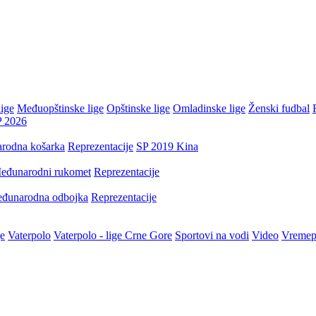
ige
Međuopštinske lige
Opštinske lige
Omladinske lige
Ženski fudbal
P 2026
rodna košarka
Reprezentacije
SP 2019 Kina
eđunarodni rukomet
Reprezentacije
đunarodna odbojka
Reprezentacije
je
Vaterpolo
Vaterpolo - lige Crne Gore
Sportovi na vodi
Video
Vremep