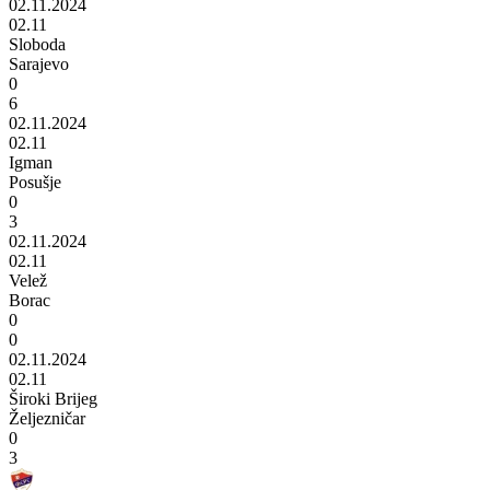
02.11.2024
02.11
Sloboda
Sarajevo
0
6
02.11.2024
02.11
Igman
Posušje
0
3
02.11.2024
02.11
Velež
Borac
0
0
02.11.2024
02.11
Široki Brijeg
Željezničar
0
3