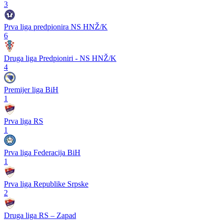
3
Prva liga predpionira NS HNŽ/K
6
Druga liga Predpioniri - NS HNŽ/K
4
Premijer liga BiH
1
Prva liga RS
1
Prva liga Federacija BiH
1
Prva liga Republike Srpske
2
Druga liga RS – Zapad