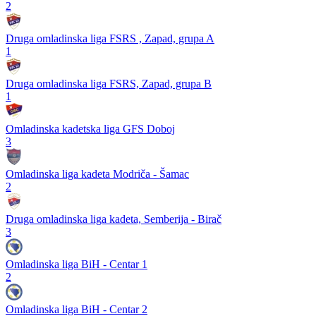
2
Druga omladinska liga FSRS , Zapad, grupa A
1
Druga omladinska liga FSRS, Zapad, grupa B
1
Omladinska kadetska liga GFS Doboj
3
Omladinska liga kadeta Modriča - Šamac
2
Druga omladinska liga kadeta, Semberija - Birač
3
Omladinska liga BiH - Centar 1
2
Omladinska liga BiH - Centar 2