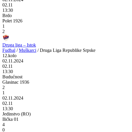
02.11
13:30
Brdo
Polet 1926
1
2
Druga liga – Istok
Fudbal
/
Muškarci
/
Druga Liga Republike Srpske
12.kolo
02.11.2024
02.11
13:30
Budućnost
Glasinac 1936
2
1
02.11.2024
02.11
13:30
Jedinstvo (RO)
Ilićka 01
4
0