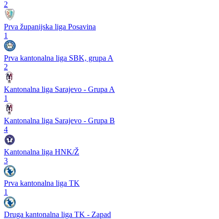
2
Prva županijska liga Posavina
1
Prva kantonalna liga SBK, grupa A
2
Kantonalna liga Sarajevo - Grupa A
1
Kantonalna liga Sarajevo - Grupa B
4
Kantonalna liga HNK/Ž
3
Prva kantonalna liga TK
1
Druga kantonalna liga TK - Zapad