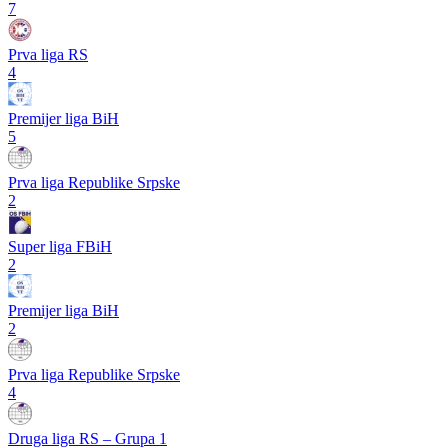
7
Prva liga RS
4
Premijer liga BiH
5
Prva liga Republike Srpske
2
Super liga FBiH
2
Premijer liga BiH
2
Prva liga Republike Srpske
4
Druga liga RS – Grupa 1