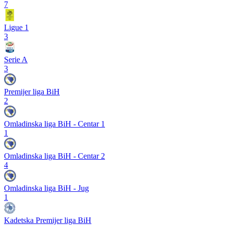
7
Ligue 1
3
Serie A
3
Premijer liga BiH
2
Omladinska liga BiH - Centar 1
1
Omladinska liga BiH - Centar 2
4
Omladinska liga BiH - Jug
1
Kadetska Premijer liga BiH