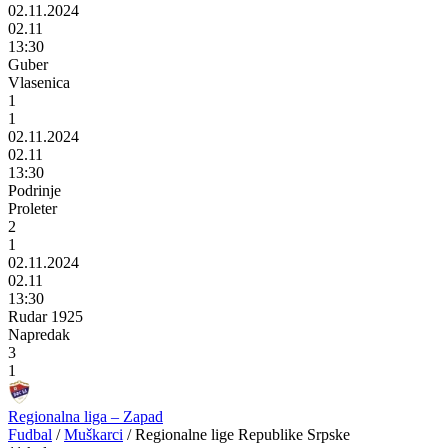
02.11.2024
02.11
13:30
Guber
Vlasenica
1
1
02.11.2024
02.11
13:30
Podrinje
Proleter
2
1
02.11.2024
02.11
13:30
Rudar 1925
Napredak
3
1
Regionalna liga – Zapad
Fudbal
/
Muškarci
/
Regionalne lige Republike Srpske