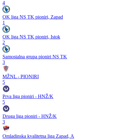
4
OK liga NS TK pioniri, Zapad
1
OK liga NS TK pioniri, Istok
2
Samostalna grupa pioniri NS TK
3
MŽNL - PIONIRI
5
Prva liga pioniri - HNŽ/K
5
Druga liga pioniri - HNŽ/K
3
Omladinska kvalitetna liga Zapad, A