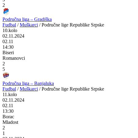
2
Područna liga – Gradiška
Fudbal
/
Muškarci
/
Područne lige Republike Srpske
10.kolo
02.11.2024
02.11
14:30
Biseri
Romanovci
2
5
Područna liga – Banjaluka
Fudbal
/
Muškarci
/
Područne lige Republike Srpske
11.kolo
02.11.2024
02.11
13:30
Borac
Mladost
2
1