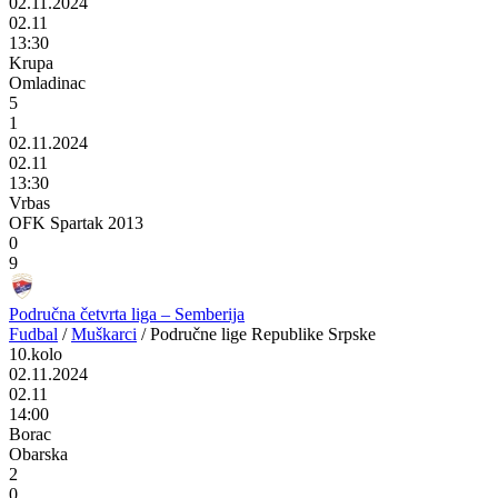
02.11.2024
02.11
13:30
Krupa
Omladinac
5
1
02.11.2024
02.11
13:30
Vrbas
OFK Spartak 2013
0
9
Područna četvrta liga – Semberija
Fudbal
/
Muškarci
/
Područne lige Republike Srpske
10.kolo
02.11.2024
02.11
14:00
Borac
Obarska
2
0