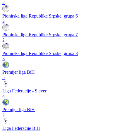
2
Pionirska liga Republike Srpske, grupa 6
2
Pionirska liga Republike Srpske, grupa 7
2
Pionirska liga Republike Srpske, grupa 8
3
Premijer liga BiH
5
Liga Federacije - Sjever
4
Premijer liga BiH
2
Liga Federacije BiH