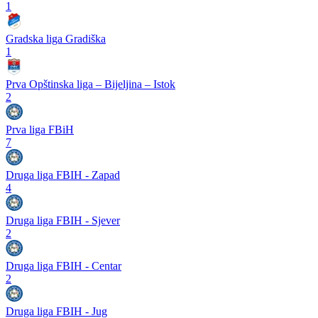
1
Gradska liga Gradiška
1
Prva Opštinska liga – Bijeljina – Istok
2
Prva liga FBiH
7
Druga liga FBIH - Zapad
4
Druga liga FBIH - Sjever
2
Druga liga FBIH - Centar
2
Druga liga FBIH - Jug