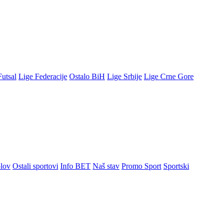
Futsal
Lige Federacije
Ostalo BiH
Lige Srbije
Lige Crne Gore
lov
Ostali sportovi
Info BET
Naš stav
Promo Sport
Sportski