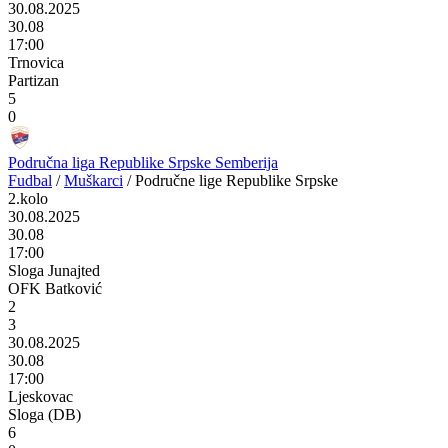
30.08.2025
30.08
17:00
Trnovica
Partizan
5
0
Područna liga Republike Srpske Semberija
Fudbal
/
Muškarci
/
Područne lige Republike Srpske
2.kolo
30.08.2025
30.08
17:00
Sloga Junajted
OFK Batković
2
3
30.08.2025
30.08
17:00
Ljeskovac
Sloga (DB)
6