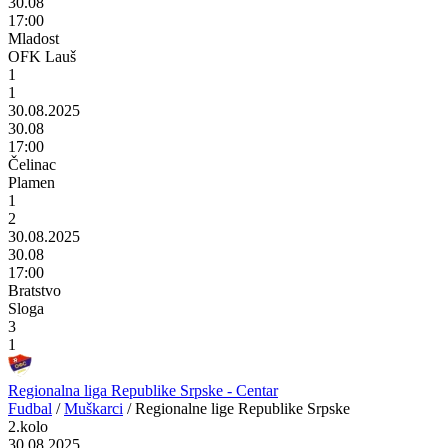
30.08
17:00
Mladost
OFK Lauš
1
1
30.08.2025
30.08
17:00
Čelinac
Plamen
1
2
30.08.2025
30.08
17:00
Bratstvo
Sloga
3
1
Regionalna liga Republike Srpske - Centar
Fudbal
/
Muškarci
/
Regionalne lige Republike Srpske
2.kolo
30.08.2025