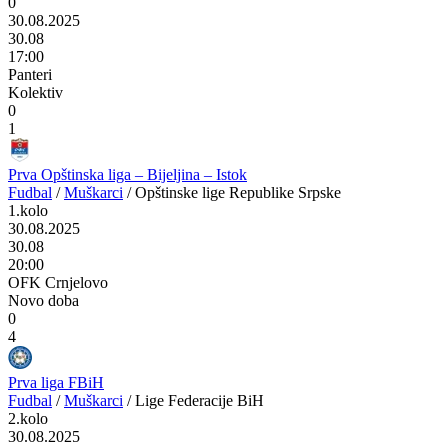
0
30.08.2025
30.08
17:00
Panteri
Kolektiv
0
1
Prva Opštinska liga – Bijeljina – Istok
Fudbal
/
Muškarci
/
Opštinske lige Republike Srpske
1.kolo
30.08.2025
30.08
20:00
OFK Crnjelovo
Novo doba
0
4
Prva liga FBiH
Fudbal
/
Muškarci
/
Lige Federacije BiH
2.kolo
30.08.2025