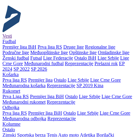
Vesti
Fudbal
Premijer liga BiH
Prva liga RS
Druge lige
Regionalne lige
Područne lige
Međuopštinske lige
Opštinske lige
Omladinske lige
Ženski fudbal
Futsal
Lige Federacije
Ostalo BiH
Lige Srbije
Lige
Crne Gore
Međunarodni fudbal
Reprezentacije
Prelazni rok
EP
2024
SP 2022
SP 2026
Košarka
Prva liga RS
Premijer liga
Ostalo
Lige Srbije
Lige Crne Gore
Međunarodna košarka
Reprezentacije
SP 2019 Kina
Rukomet
Prva Liga RS
Premijer liga BiH
Ostalo
Lige Srbije
Lige Crne Gore
Međunarodni rukomet
Reprezentacije
Odbojka
Prva liga RS
Premijer liga BiH
Ostalo
Lige Srbije
Lige Crne Gore
Međunarodna odbojka
Reprezentacije
Kolumne
Ostalo
Zimski
Sportska berza
Tenis
Auto moto
Atletika
Borilački