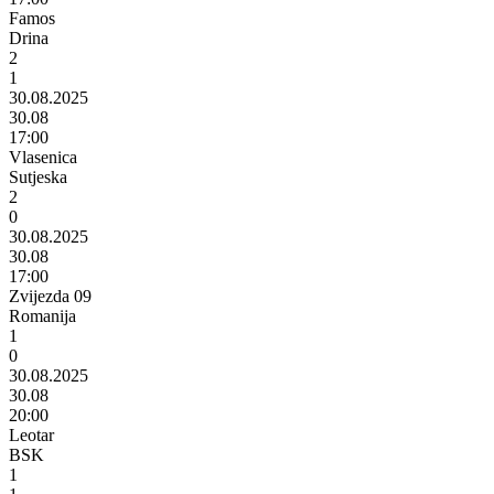
Famos
Drina
2
1
30.08.2025
30.08
17:00
Vlasenica
Sutjeska
2
0
30.08.2025
30.08
17:00
Zvijezda 09
Romanija
1
0
30.08.2025
30.08
20:00
Leotar
BSK
1