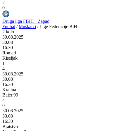
2
0
Druga liga FBIH - Zapad
Fudbal
/
Muškarci
/
Lige Federacije BiH
2.kolo
30.08.2025
30.08
16:30
Romari
Kiseljak
1
4
30.08.2025
30.08
16:30
Krajina
Bajer 99
4
0
30.08.2025
30.08
16:30
Bratstvo