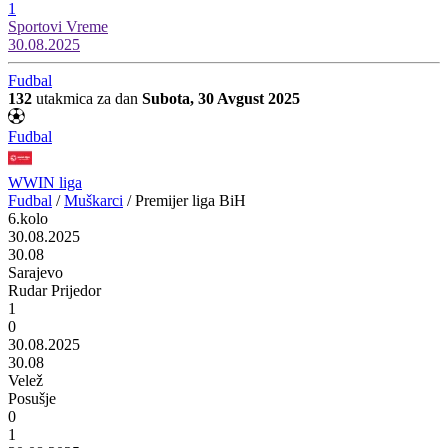
1
Sportovi
Vreme
30.08.2025
Fudbal
132
utakmica za dan
Subota, 30 Avgust 2025
Fudbal
WWIN liga
Fudbal
/
Muškarci
/
Premijer liga BiH
6.kolo
30.08.2025
30.08
Sarajevo
Rudar Prijedor
1
0
30.08.2025
30.08
Velež
Posušje
0
1