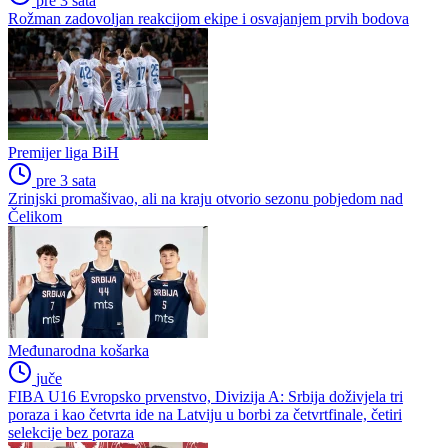
pre 3 sata
Rožman zadovoljan reakcijom ekipe i osvajanjem prvih bodova
Premijer liga BiH
pre 3 sata
Zrinjski promašivao, ali na kraju otvorio sezonu pobjedom nad
Čelikom
Međunarodna košarka
juče
FIBA U16 Evropsko prvenstvo, Divizija A: Srbija doživjela tri
poraza i kao četvrta ide na Latviju u borbi za četvrtfinale, četiri
selekcije bez poraza