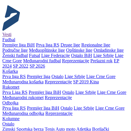
Vesti
Fudbal
Premijer liga BiH
Prva liga RS
Druge lige
Regionalne lige
Područne lige
Međuopštinske lige
Opštinske lige
Omladinske lige
Ženski fudbal
Futsal
Lige Federacije
Ostalo BiH
Lige Srbije
Lige
Crne Gore
Međunarodni fudbal
Reprezentacije
Prelazni rok
EP
2024
SP 2022
SP 2026
Košarka
Prva liga RS
Premijer liga
Ostalo
Lige Srbije
Lige Crne Gore
Međunarodna košarka
Reprezentacije
SP 2019 Kina
Rukomet
Prva Liga RS
Premijer liga BiH
Ostalo
Lige Srbije
Lige Crne Gore
Međunarodni rukomet
Reprezentacije
Odbojka
Prva liga RS
Premijer liga BiH
Ostalo
Lige Srbije
Lige Crne Gore
Međunarodna odbojka
Reprezentacije
Kolumne
Ostalo
Zimski
Sportska berza
Tenis
Auto moto
Atletika
Borilački