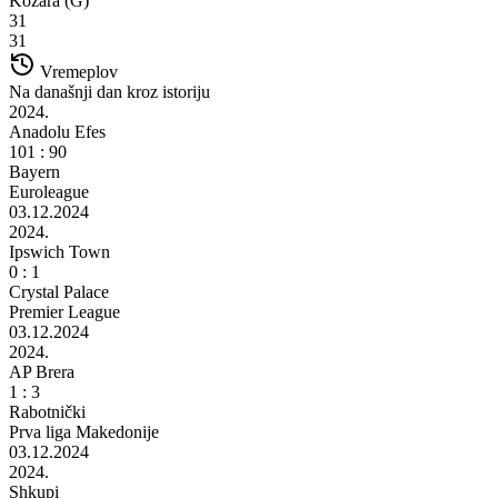
Kozara (G)
31
31
Vremeplov
Na današnji dan kroz istoriju
2024.
Anadolu Efes
101 : 90
Bayern
Euroleague
03.12.2024
2024.
Ipswich Town
0 : 1
Crystal Palace
Premier League
03.12.2024
2024.
AP Brera
1 : 3
Rabotnički
Prva liga Makedonije
03.12.2024
2024.
Shkupi