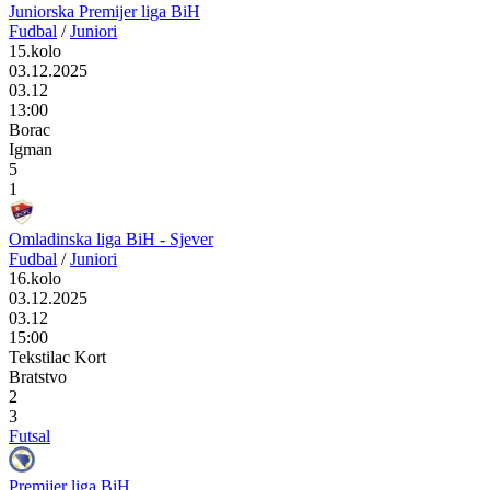
Juniorska Premijer liga BiH
Fudbal
/
Juniori
15.kolo
03.12.2025
03.12
13:00
Borac
Igman
5
1
Omladinska liga BiH - Sjever
Fudbal
/
Juniori
16.kolo
03.12.2025
03.12
15:00
Tekstilac Kort
Bratstvo
2
3
Futsal
Premijer liga BiH