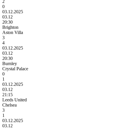
2
0
03.12.2025
03.12
20:30
Brighton
Aston Villa
3
4
03.12.2025
03.12
20:30
Burnley
Crystal Palace
0
1
03.12.2025
03.12
21:15
Leeds United
Chelsea
3
1
03.12.2025
03.12