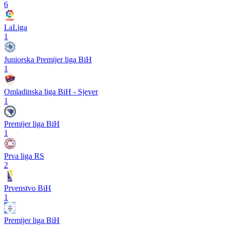
6
LaLiga
1
Juniorska Premijer liga BiH
1
Omladinska liga BiH - Sjever
1
Premijer liga BiH
1
Prva liga RS
2
Prvenstvo BiH
1
Premijer liga BiH