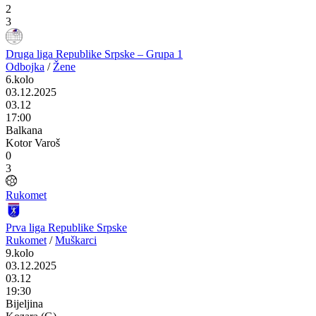
2
3
Druga liga Republike Srpske – Grupa 1
Odbojka
/
Žene
6.kolo
03.12.2025
03.12
17:00
Balkana
Kotor Varoš
0
3
Rukomet
Prva liga Republike Srpske
Rukomet
/
Muškarci
9.kolo
03.12.2025
03.12
19:30
Bijeljina