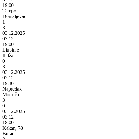
19:00
Tempo
Domaljevac
1
3
03.12.2025
03.12
19:00
Ljubinje
Ilidža
0
3
03.12.2025
03.12
19:30
Napredak
Modriča
3
0
03.12.2025
03.12
18:00
Kakanj 78
Borac