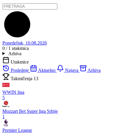
Ponedeljak, 10.08.2026
0 / 1
utakmica
Arhiva
Utakmice
Poslednje
Aktuelno
Najava
Arhiva
Takmičenja
13
WWIN liga
5
Mozzart Bet Super liga Srbije
1
Premier League