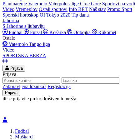
Planinarenje
Vaterpolo
Vaterpolo - lige Crne Gore
Sportovi na vodi
Video
Vremeplov
Ostali sportovi
Info BET
Naš stav
Promo Sport
Sportski horoskop
OI Tokyo 2020
Tip dana
Jahorina
S Jahorine s ljubavlju
Fudbal
Futsal
Košarka
Odbojka
Rukomet
Ostalo
Vaterpolo
Tango liga
Video
SPORTSKA BERZA
Prijava
Prijava
Zaboravljena lozinka?
Registracija
ili se prijavite preko društvenih mreža:
Fudbal
Muškarci