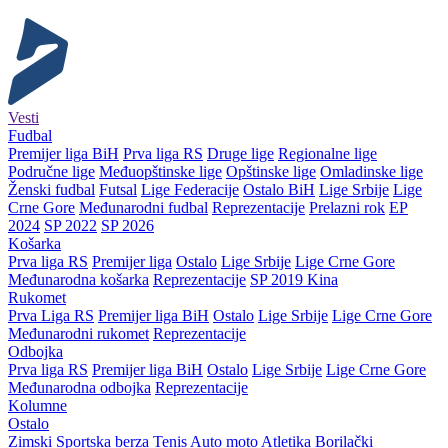
Vesti
Fudbal
Premijer liga BiH
Prva liga RS
Druge lige
Regionalne lige
Područne lige
Međuopštinske lige
Opštinske lige
Omladinske lige
Ženski fudbal
Futsal
Lige Federacije
Ostalo BiH
Lige Srbije
Lige
Crne Gore
Međunarodni fudbal
Reprezentacije
Prelazni rok
EP
2024
SP 2022
SP 2026
Košarka
Prva liga RS
Premijer liga
Ostalo
Lige Srbije
Lige Crne Gore
Međunarodna košarka
Reprezentacije
SP 2019 Kina
Rukomet
Prva Liga RS
Premijer liga BiH
Ostalo
Lige Srbije
Lige Crne Gore
Međunarodni rukomet
Reprezentacije
Odbojka
Prva liga RS
Premijer liga BiH
Ostalo
Lige Srbije
Lige Crne Gore
Međunarodna odbojka
Reprezentacije
Kolumne
Ostalo
Zimski
Sportska berza
Tenis
Auto moto
Atletika
Borilački