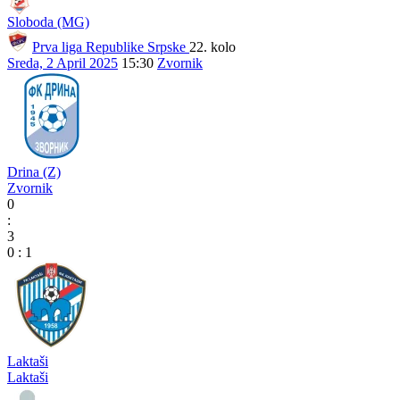
Sloboda (MG)
Prva liga Republike Srpske
22. kolo
Sreda, 2 April 2025
15:30
Zvornik
Drina (Z)
Zvornik
0
:
3
0
:
1
Laktaši
Laktaši