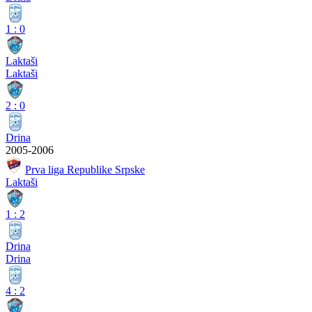
1
:
0
Laktaši
Laktaši
2
:
0
Drina
2005-2006
Prva liga Republike Srpske
Laktaši
1
:
2
Drina
Drina
4
:
2