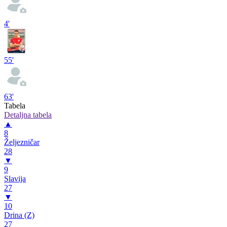
4'
55'
63'
Tabela
Detaljna tabela
▲
8
Željezničar
28
▼
9
Slavija
27
▼
10
Drina (Z)
27