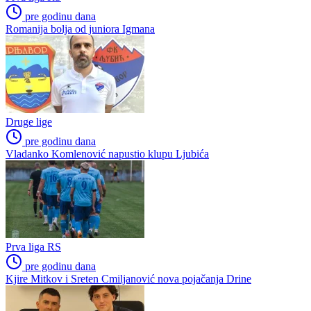
pre godinu dana
Romanija bolja od juniora Igmana
Druge lige
pre godinu dana
Vladanko Komlenović napustio klupu Ljubića
Prva liga RS
pre godinu dana
Kjire Mitkov i Sreten Cmiljanović nova pojačanja Drine