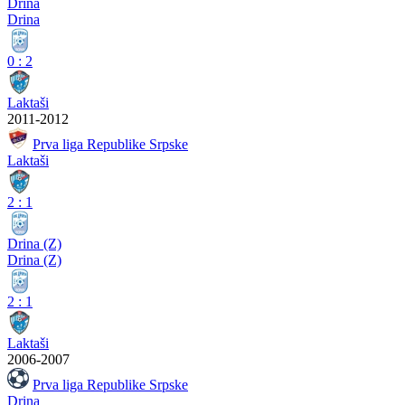
Drina
Drina
0
:
2
Laktaši
2011-2012
Prva liga Republike Srpske
Laktaši
2
:
1
Drina (Z)
Drina (Z)
2
:
1
Laktaši
2006-2007
Prva liga Republike Srpske
Drina