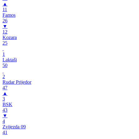
▲
11
Famos
26
▼
12
Kozara
25
1
Laktaši
50
2
Rudar Prijedor
47
▲
3
BSK
43
▼
4
Zvijezda 09
41