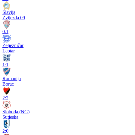
Slavija
Zvijezda 09
0:1
Željezničar
Leotar
1:1
Romanija
Borac
2:2
Sloboda (NG)
Sutjeska
2:0