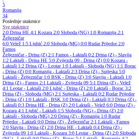
5
Romanija
34
Poslednje utakmice
Sve utakmice
2:0
Drina HE
4:1
Kozara
2:0
Sloboda (NG)
1:0
Romanija
2:1
Željezničar
6:0
Velež
1:5
Ljubić
2:0
Sloboda (MG)
0:0
Rudar Prijedor
2:0
Famos
Željezničar - Drina (Z) 2:1
Famos - Laktaši 0:2
Drina (Z) - Slavija
1:2
Laktaši - Drina HE 5:0
Zvijezda 09 - Drina (Z) 0:0
Kozara -
Laktaši 1:2
Drina (Z) - Leotar 1:0
Laktaši - Sloboda (NG) 1:1
Borac
- Drina (Z) 0:0
Romanija - Laktaši 2:3
Drina (Z) - Sutjeska 5:0
Laktaši - Željezničar 1:0
BSK - Drina (Z) 3:0
Slavija - Laktaši 1:0
Drina (Z) - Famos 2:1
Laktaši - Zvijezda 09 5:1
Drina (Z) - Velež
4:1
Leotar - Laktaši 2:0
Ljubić - Drina (Z) 2:0
Laktaši - Borac 3:2
Drina (Z) - Sloboda (MG) 2:1
Sutjeska - Laktaši 0:2
Rudar Prijedor
- Drina (Z) 1:0
Laktaši - BSK 3:0
Drina (Z) - Laktaši 0:3
Drina (Z) -
Laktaši 0:3
Drina HE - Drina (Z) 2:0
Laktaši - Velež 6:0
Drina (Z) -
Kozara 4:1
Ljubić - Laktaši 1:5
Sloboda (NG) - Drina (Z) 2:0
Laktaši - Sloboda (MG) 2:0
Drina (Z) - Romanija 1:0
Rudar
Prijedor - Laktaši 0:0
Drina (Z) - Željezničar 2:1
Laktaši - Famos
2:0
Slavija - Drina (Z) 2:0
Drina HE - Laktaši 0:4
Drina (Z) -
Zvijezda 09 1:0
Laktaši - Kozara 3:0
Leotar - Drina (Z) 2:0
Sloboda
(NG) - Laktaši 0:0
Drina (Z) - Borac 5:1
Laktaši - Romanija 4:2