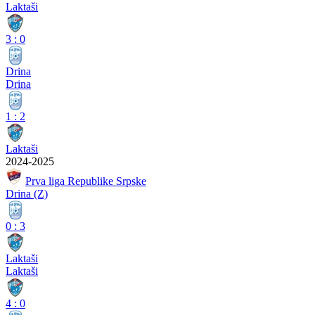
Laktaši
3
:
0
Drina
Drina
1
:
2
Laktaši
2024-2025
Prva liga Republike Srpske
Drina (Z)
0
:
3
Laktaši
Laktaši
4
:
0