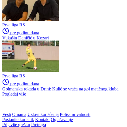
Prva liga RS
pre godinu dana
Vukašin Daničić u Kozari
Prva liga RS
pre godinu dana
Golmanska rokada u Drini: Kulić se vraća na gol matičnog kluba
Pogledaj više
WEB PREPORUKE
Od zvijezde do ulice:
Utakmica Barcelone
Potresna ispovijest jedne od
otkazana zbog migrantske