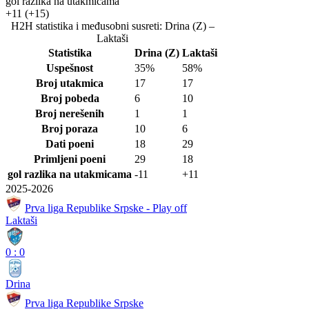
gol razlika na utakmicama
+11
(+15)
H2H statistika i međusobni susreti: Drina (Z) –
Laktaši
Statistika
Drina (Z)
Laktaši
Uspešnost
35%
58%
Broj utakmica
17
17
Broj pobeda
6
10
Broj nerešenih
1
1
Broj poraza
10
6
Dati poeni
18
29
Primljeni poeni
29
18
gol razlika na utakmicama
-11
+11
2025-2026
Prva liga Republike Srpske - Play off
Laktaši
0
:
0
Drina
Prva liga Republike Srpske