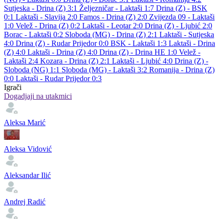
Sutjeska - Drina (Z) 3:1
Željezničar - Laktaši 1:7
Drina (Z) - BSK
0:1
Laktaši - Slavija 2:0
Famos - Drina (Z) 2:0
Zvijezda 09 - Laktaši
1:0
Velež - Drina (Z) 0:2
Laktaši - Leotar 2:0
Drina (Z) - Ljubić 2:0
Borac - Laktaši 0:2
Sloboda (MG) - Drina (Z) 2:1
Laktaši - Sutjeska
4:0
Drina (Z) - Rudar Prijedor 0:0
BSK - Laktaši 1:3
Laktaši - Drina
(Z) 4:0
Laktaši - Drina (Z) 4:0
Drina (Z) - Drina HE 1:0
Velež -
Laktaši 2:4
Kozara - Drina (Z) 2:1
Laktaši - Ljubić 4:0
Drina (Z) -
Sloboda (NG) 1:1
Sloboda (MG) - Laktaši 3:2
Romanija - Drina (Z)
0:0
Laktaši - Rudar Prijedor 0:3
Igrači
Dogadjaji na utakmici
Aleksa Marić
Aleksa Vidović
Aleksandar Ilić
Andrej Radić