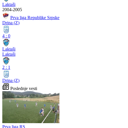
Laktaši
2004-2005
Prva liga Republike Srpske
Drina (Z)
4
:
0
Laktaši
Laktaši
2
:
1
Drina (Z)
Poslednje vesti
Prva liga RS