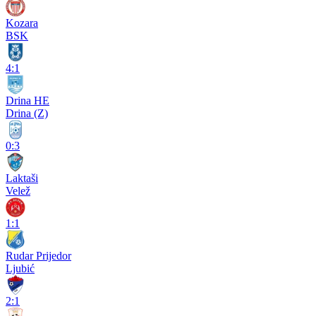
Kozara
BSK
4:1
Drina HE
Drina (Z)
0:3
Laktaši
Velež
1:1
Rudar Prijedor
Ljubić
2:1