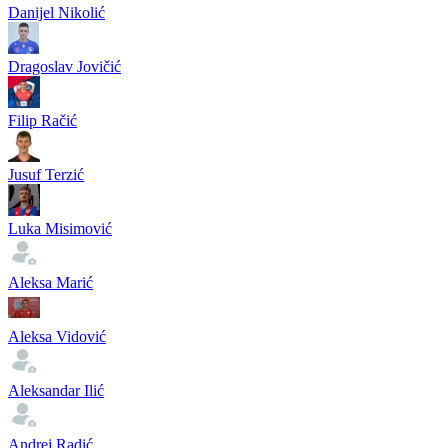
Danijel Nikolić
Dragoslav Jovičić
Filip Račić
Jusuf Terzić
Luka Misimović
Aleksa Marić
Aleksa Vidović
Aleksandar Ilić
Andrej Radić