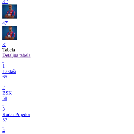
31'
47'
8'
Tabela
Detaljna tabela
1
Laktaši
65
2
BSK
58
3
Rudar Prijedor
57
4