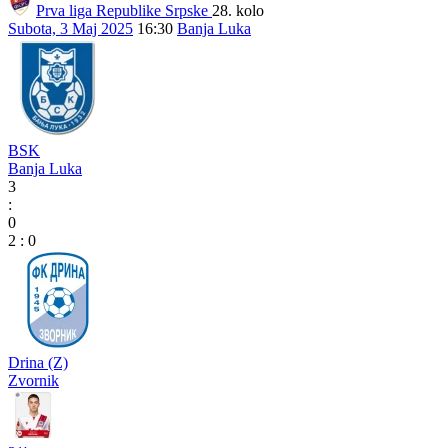
Prva liga Republike Srpske
28. kolo
Subota, 3 Maj 2025
16:30
Banja Luka
BSK
Banja Luka
3
:
0
2
:
0
Drina (Z)
Zvornik