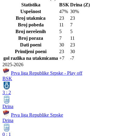
Statistika
BSK
Drina (Z)
Uspešnost
47%
30%
Broj utakmica
23
23
Broj pobeda
11
7
Broj nerešenih
5
5
Broj poraza
7
11
Dati poeni
30
23
Primljeni poeni
23
30
gol razlika na utakmicama
+7
-7
2025-2026
Prva liga Republike Srpske - Play off
BSK
3
:
2
Drina
Prva liga Republike Srpske
Drina
0
:
1