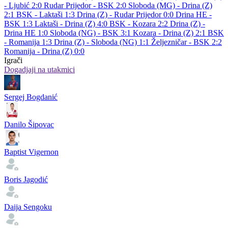
- Ljubić 2:0
Rudar Prijedor - BSK 2:0
Sloboda (MG) - Drina (Z)
2:1
BSK - Laktaši 1:3
Drina (Z) - Rudar Prijedor 0:0
Drina HE -
BSK 1:3
Laktaši - Drina (Z) 4:0
BSK - Kozara 2:2
Drina (Z) -
Drina HE 1:0
Sloboda (NG) - BSK 3:1
Kozara - Drina (Z) 2:1
BSK
- Romanija 1:3
Drina (Z) - Sloboda (NG) 1:1
Željezničar - BSK 2:2
Romanija - Drina (Z) 0:0
Igrači
Dogadjaji na utakmici
Sergej Bogdanić
Danilo Šipovac
Baptist Vigernon
Boris Jagodić
Daija Sengoku