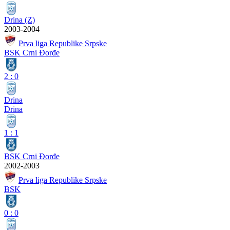
Drina (Z)
2003-2004
Prva liga Republike Srpske
BSK Crni Đorđe
2
:
0
Drina
Drina
1
:
1
BSK Crni Đorđe
2002-2003
Prva liga Republike Srpske
BSK
0
:
0