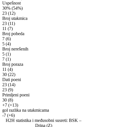
Uspešnost
30%
(54%)
23
(12)
Broj utakmica
23
(11)
11
(7)
Broj pobeda
7
(6)
5
(4)
Broj nerešenih
5
(1)
7
(1)
Broj poraza
11
(4)
30
(22)
Dati poeni
23
(14)
23
(9)
Primljeni poeni
30
(8)
+7
(+13)
gol razlika na utakmicama
-7
(+6)
H2H statistika i međusobni susreti: BSK –
Drina (Z)