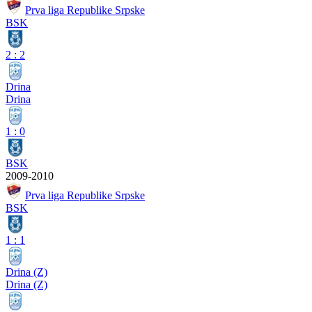
Prva liga Republike Srpske
BSK
2
:
2
Drina
Drina
1
:
0
BSK
2009-2010
Prva liga Republike Srpske
BSK
1
:
1
Drina (Z)
Drina (Z)