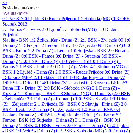
35
Poslednje utakmice
Sve utakmice
0:1
Velež
3:0
Ljubić
3:0
Rudar Prijedor
1:2
Sloboda (MG)
1:3
OFK
Spartak 2013
2:1
Famos
4:1
Velež
2:0
Ljubić
2:1
Sloboda (MG)
1:0
Rudar
Prijedor
Slavija - BSK 1:2
Željezničar - Drina (Z) 2:1
BSK - Zvijezda 09 1:0
Drina (Z) - Slavija 1:2
Leotar - BSK 3:0
Zvijezda 09 - Drina (Z) 0:0
BSK - Borac 2:2
Drina (Z) - Leotar 1:0
Sutjeska - BSK 2:0
Borac -
Drina (Z) 0:0
BSK - Famos 3:0
Drina (Z) - Sutjeska 5:0
BSK -
Drina (Z) 3:0
BSK - Drina (Z) 3:0
Velež - BSK 0:1
Drina (Z) -
Famos 2:1
BSK - Ljubić 3:0
Drina (Z) - Velež 4:1
Sloboda (MG) -
BSK 1:2
Ljubić - Drina (Z) 2:0
BSK - Rudar Prijedor 3:0
Drina (Z)
- Sloboda (MG) 2:1
Laktaši - BSK 3:0
Rudar Prijedor - Drina (Z)
1:0
BSK - Drina HE 4:1
Drina (Z) - Laktaši 0:3
Kozara - BSK 2:3
Drina HE - Drina (Z) 2:0
BSK - Sloboda (NG) 3:1
Drina (Z) -
Kozara 4:1
Romanija - BSK 1:3
Sloboda (NG) - Drina (Z) 2:0
BSK
- Željezničar 3:1
Drina (Z) - Romanija 1:0
BSK - Slavija 1:1
Drina
(Z) - Željezničar 2:1
Zvijezda 09 - BSK 0:2
Slavija - Drina (Z) 2:0
BSK - Leotar 3:2
Drina (Z) - Zvijezda 09 1:0
Borac - BSK 0:3
Leotar - Drina (Z) 2:0
BSK - Sutjeska 4:0
Drina (Z) - Borac 5:1
Famos - BSK 1:2
Sutjeska - Drina (Z) 3:1
Drina (Z) - BSK 0:1
Drina (Z) - BSK 0:1
BSK - Velež 2:0
Famos - Drina (Z) 2:0
Ljubić
- BSK 1:1
Velež - Drina (Z) 0:2
BSK - Sloboda (MG) 2:0
Drina (Z)