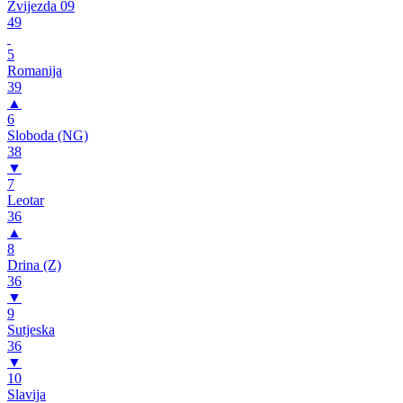
Zvijezda 09
49
5
Romanija
39
▲
6
Sloboda (NG)
38
▼
7
Leotar
36
▲
8
Drina (Z)
36
▼
9
Sutjeska
36
▼
10
Slavija