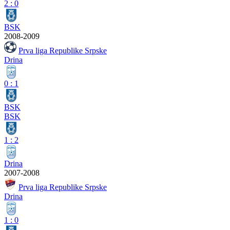
2
:
0
BSK
2008-2009
Prva liga Republike Srpske
Drina
0
:
1
BSK
BSK
1
:
2
Drina
2007-2008
Prva liga Republike Srpske
Drina
1
:
0