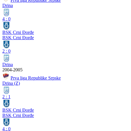
Prva liga Republike Srpske
Drina
4
:
0
BSK Crni Đorđe
BSK Crni Đorđe
2
:
0
Drina
2004-2005
Prva liga Republike Srpske
Drina (Z)
2
:
1
BSK Crni Đorđe
BSK Crni Đorđe
4
:
0