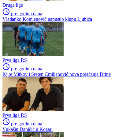
Druge lige
pre godinu dana
Vladanko Komlenović napustio klupu Ljubića
Prva liga RS
pre godinu dana
Kjire Mitkov i Sreten Cmiljanović nova pojačanja Drine
Prva liga RS
pre godinu dana
Vukašin Daničić u Kozari