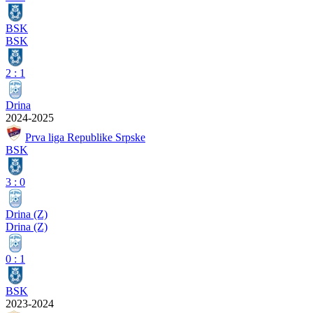
BSK
BSK
2
:
1
Drina
2024-2025
Prva liga Republike Srpske
BSK
3
:
0
Drina (Z)
Drina (Z)
0
:
1
BSK
2023-2024