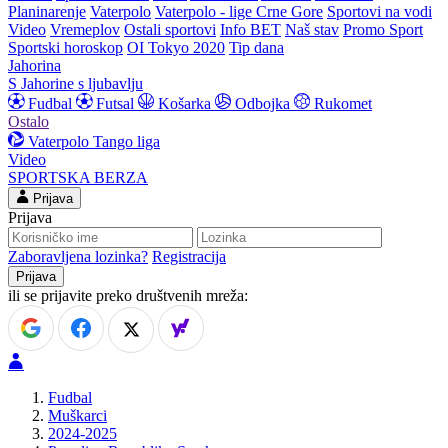
Planinarenje
Vaterpolo
Vaterpolo - lige Crne Gore
Sportovi na vodi
Video
Vremeplov
Ostali sportovi
Info BET
Naš stav
Promo Sport
Sportski horoskop
OI Tokyo 2020
Tip dana
Jahorina
S Jahorine s ljubavlju
Fudbal
Futsal
Košarka
Odbojka
Rukomet
Ostalo
Vaterpolo
Tango liga
Video
SPORTSKA BERZA
Prijava
Prijava
Zaboravljena lozinka?
Registracija
ili se prijavite preko društvenih mreža:
Fudbal
Muškarci
2024-2025