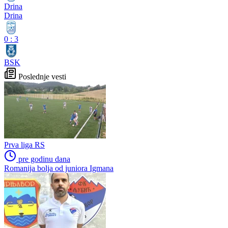
Drina
Drina
0
:
3
BSK
Poslednje vesti
Prva liga RS
pre godinu dana
Romanija bolja od juniora Igmana