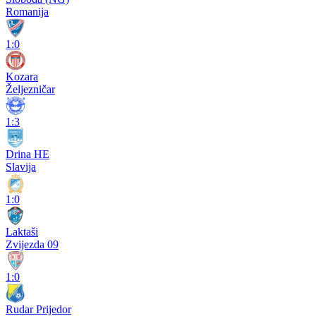
Romanija
1:0
Kozara
Željezničar
1:3
Drina HE
Slavija
1:0
Laktaši
Zvijezda 09
1:0
Rudar Prijedor