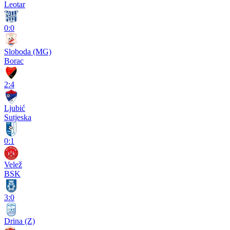
Leotar
0:0
Sloboda (MG)
Borac
2:4
Ljubić
Sutjeska
0:1
Velež
BSK
3:0
Drina (Z)