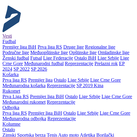
Vesti
Fudbal
Premijer liga BiH
Prva liga RS
Druge lige
Regionalne lige
Područne lige
Međuopštinske lige
Opštinske lige
Omladinske lige
Ženski fudbal
Futsal
Lige Federacije
Ostalo BiH
Lige Srbije
Lige
Crne Gore
Međunarodni fudbal
Reprezentacije
Prelazni rok
EP
2024
SP 2022
SP 2026
Košarka
Prva liga RS
Premijer liga
Ostalo
Lige Srbije
Lige Crne Gore
Međunarodna košarka
Reprezentacije
SP 2019 Kina
Rukomet
Prva Liga RS
Premijer liga BiH
Ostalo
Lige Srbije
Lige Crne Gore
Međunarodni rukomet
Reprezentacije
Odbojka
Prva liga RS
Premijer liga BiH
Ostalo
Lige Srbije
Lige Crne Gore
Međunarodna odbojka
Reprezentacije
Kolumne
Ostalo
Zimski
Sportska berza
Tenis
Auto moto
Atletika
Borilački