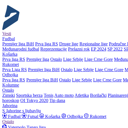
Vesti
Fudbal
Premijer liga BiH
Prva liga RS
Druge lige
Regionalne lige
Područne l
Međunarodni fudbal
Reprezentacije
Prelazni rok
EP 2024
SP 2022
S
Košarka
Prva liga RS
Premijer liga
Ostalo
Lige Srbije
Lige Crne Gore
Međuna
Rukomet
Prva Liga RS
Premijer liga BiH
Ostalo
Lige Srbije
Lige Crne Gore
M
Odbojka
Prva liga RS
Premijer liga BiH
Ostalo
Lige Srbije
Lige Crne Gore
Me
Kolumne
Ostalo
Zimski
Sportska berza
Tenis
Auto moto
Atletika
Borilački
Planinaren
horoskop
OI Tokyo 2020
Tip dana
Jahorina
S Jahorine s ljubavlju
Fudbal
Futsal
Košarka
Odbojka
Rukomet
Ostalo
Vaterpolo
Tango liga