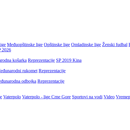
ige
Međuopštinske lige
Opštinske lige
Omladinske lige
Ženski fudbal
P 2026
rodna košarka
Reprezentacije
SP 2019 Kina
eđunarodni rukomet
Reprezentacije
đunarodna odbojka
Reprezentacije
je
Vaterpolo
Vaterpolo - lige Crne Gore
Sportovi na vodi
Video
Vremep