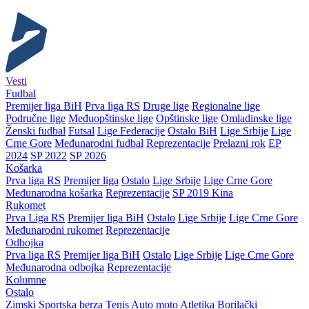
Vesti
Fudbal
Premijer liga BiH
Prva liga RS
Druge lige
Regionalne lige
Područne lige
Međuopštinske lige
Opštinske lige
Omladinske lige
Ženski fudbal
Futsal
Lige Federacije
Ostalo BiH
Lige Srbije
Lige
Crne Gore
Međunarodni fudbal
Reprezentacije
Prelazni rok
EP
2024
SP 2022
SP 2026
Košarka
Prva liga RS
Premijer liga
Ostalo
Lige Srbije
Lige Crne Gore
Međunarodna košarka
Reprezentacije
SP 2019 Kina
Rukomet
Prva Liga RS
Premijer liga BiH
Ostalo
Lige Srbije
Lige Crne Gore
Međunarodni rukomet
Reprezentacije
Odbojka
Prva liga RS
Premijer liga BiH
Ostalo
Lige Srbije
Lige Crne Gore
Međunarodna odbojka
Reprezentacije
Kolumne
Ostalo
Zimski
Sportska berza
Tenis
Auto moto
Atletika
Borilački