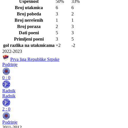
Uspešnost
50%
33%
Broj utakmica
6
6
Broj pobeda
3
2
Broj nerešenih
1
1
Broj poraza
2
3
Dati poeni
5
3
Primljeni poeni
3
5
gol razlika na utakmicama
+2
-2
2022-2023
Prva liga Republike Srpske
Podrinje
0
:
0
Radnik
Radnik
2
:
0
Podrinje
2011-2012