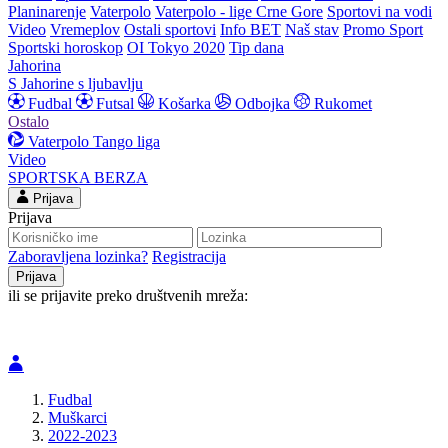
Planinarenje
Vaterpolo
Vaterpolo - lige Crne Gore
Sportovi na vodi
Video
Vremeplov
Ostali sportovi
Info BET
Naš stav
Promo Sport
Sportski horoskop
OI Tokyo 2020
Tip dana
Jahorina
S Jahorine s ljubavlju
Fudbal
Futsal
Košarka
Odbojka
Rukomet
Ostalo
Vaterpolo
Tango liga
Video
SPORTSKA BERZA
Prijava
Prijava
Zaboravljena lozinka?
Registracija
ili se prijavite preko društvenih mreža:
Fudbal
Muškarci
2022-2023