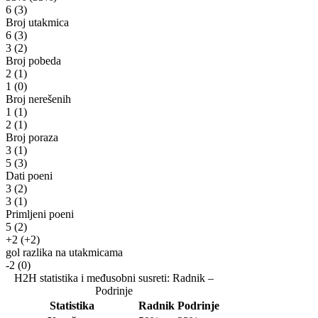
6
(3)
Broj utakmica
6
(3)
3
(2)
Broj pobeda
2
(1)
1
(0)
Broj nerešenih
1
(1)
2
(1)
Broj poraza
3
(1)
5
(3)
Dati poeni
3
(2)
3
(1)
Primljeni poeni
5
(2)
+2
(+2)
gol razlika na utakmicama
-2
(0)
H2H statistika i međusobni susreti: Radnik –
Podrinje
Statistika
Radnik
Podrinje