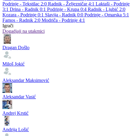
Podrinje - Tekstilac 2:0
Radnik - Željezničar 4:1
Laktaši - Podrinje
3:1
Drina - Radnik 0:1
Podrinje - Krupa 0:4
Radnik - Ljubić 2:0
Kozara - Podrinje 0:1
Slavija - Radnik 0:0
Podrinje - Omarska 5:1
Famos - Radnik 2:0
Modriča - Podrinje 4:1
Igrači
Dogadjaji na utakmici
Dragan Došlo
Miloš Jokić
Aleksandar Maksimović
Aleksandar Vasić
Andrej Krstić
Andrija Lošić