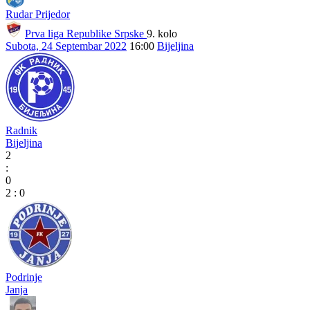
Rudar Prijedor
Prva liga Republike Srpske
9. kolo
Subota, 24 Septembar 2022
16:00
Bijeljina
Radnik
Bijeljina
2
:
0
2
:
0
Podrinje
Janja