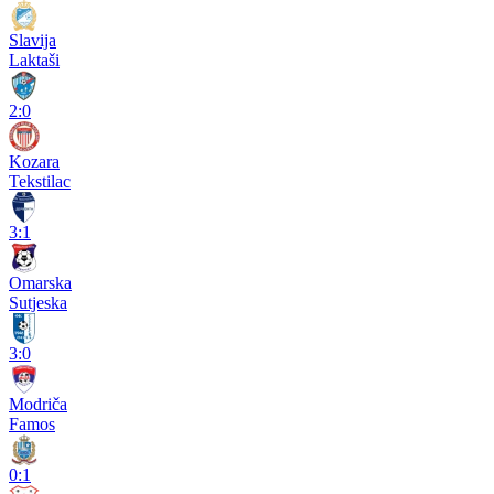
Slavija
Laktaši
2:0
Kozara
Tekstilac
3:1
Omarska
Sutjeska
3:0
Modriča
Famos
0:1