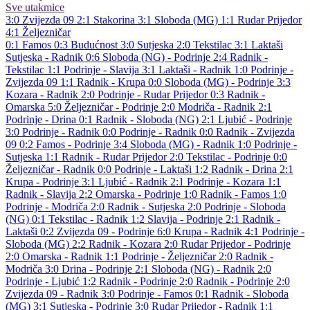
Sve utakmice
3:0
Zvijezda 09
2:1
Stakorina
3:1
Sloboda (MG)
1:1
Rudar Prijedor
4:1
Željezničar
0:1
Famos
0:3
Budućnost
3:0
Sutjeska
2:0
Tekstilac
3:1
Laktaši
Sutjeska - Radnik 0:6
Sloboda (NG) - Podrinje 2:4
Radnik -
Tekstilac 1:1
Podrinje - Slavija 3:1
Laktaši - Radnik 1:0
Podrinje -
Zvijezda 09 1:1
Radnik - Krupa 0:0
Sloboda (MG) - Podrinje 3:3
Kozara - Radnik 2:0
Podrinje - Rudar Prijedor 0:3
Radnik -
Omarska 5:0
Željezničar - Podrinje 2:0
Modriča - Radnik 2:1
Podrinje - Drina 0:1
Radnik - Sloboda (NG) 2:1
Ljubić - Podrinje
3:0
Podrinje - Radnik 0:0
Podrinje - Radnik 0:0
Radnik - Zvijezda
09 0:2
Famos - Podrinje 3:4
Sloboda (MG) - Radnik 1:0
Podrinje -
Sutjeska 1:1
Radnik - Rudar Prijedor 2:0
Tekstilac - Podrinje 0:0
Željezničar - Radnik 0:0
Podrinje - Laktaši 1:2
Radnik - Drina 2:1
Krupa - Podrinje 3:1
Ljubić - Radnik 2:1
Podrinje - Kozara 1:1
Radnik - Slavija 2:2
Omarska - Podrinje 1:0
Radnik - Famos 1:0
Podrinje - Modriča 2:0
Radnik - Sutjeska 2:0
Podrinje - Sloboda
(NG) 0:1
Tekstilac - Radnik 1:2
Slavija - Podrinje 2:1
Radnik -
Laktaši 0:2
Zvijezda 09 - Podrinje 6:0
Krupa - Radnik 4:1
Podrinje -
Sloboda (MG) 2:2
Radnik - Kozara 2:0
Rudar Prijedor - Podrinje
2:0
Omarska - Radnik 1:1
Podrinje - Željezničar 2:0
Radnik -
Modriča 3:0
Drina - Podrinje 2:1
Sloboda (NG) - Radnik 2:0
Podrinje - Ljubić 1:2
Radnik - Podrinje 2:0
Radnik - Podrinje 2:0
Zvijezda 09 - Radnik 3:0
Podrinje - Famos 0:1
Radnik - Sloboda
(MG) 3:1
Sutjeska - Podrinje 3:0
Rudar Prijedor - Radnik 1:1