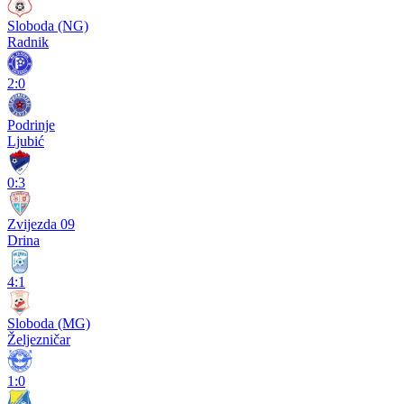
Sloboda (NG)
Radnik
2:0
Podrinje
Ljubić
0:3
Zvijezda 09
Drina
4:1
Sloboda (MG)
Željezničar
1:0