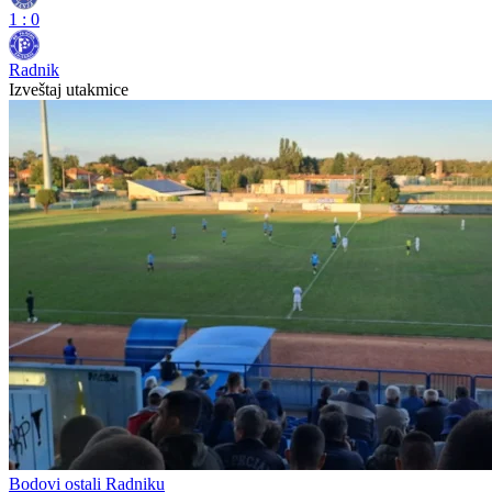
1
:
0
Radnik
Izveštaj utakmice
Bodovi ostali Radniku