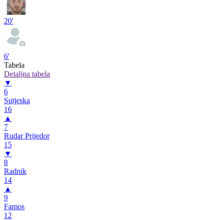
20'
6'
Tabela
Detaljna tabela
▼
6
Sutjeska
16
▲
7
Rudar Prijedor
15
▼
8
Radnik
14
▲
9
Famos
12