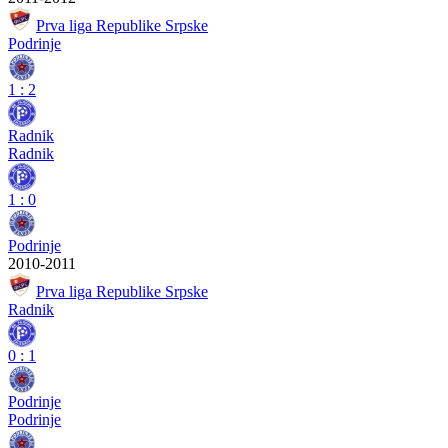
Prva liga Republike Srpske
Podrinje
1
:
2
Radnik
Radnik
1
:
0
Podrinje
2010-2011
Prva liga Republike Srpske
Radnik
0
:
1
Podrinje
Podrinje