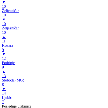
▼
10
Željezničar
10
▼
10
Željezničar
10
▲
11
Kozara
9
▼
12
Podrinje
9
▲
13
Sloboda (MG)
8
▼
14
Ljubić
7
Poslednje utakmice