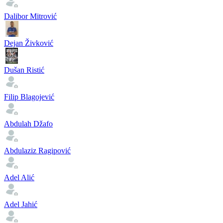
Dalibor Mitrović
Dejan Živković
Dušan Ristić
Filip Blagojević
Abdulah Džafo
Abdulaziz Ragipović
Adel Alić
Adel Jahić